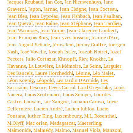
Jacques Roubaud
,
Jan Cox
,
Jan Nieuwenhuys
,
Jane
Graverol
,
Japon
,
Jarnac
,
Jean Cleigne
,
Jean Cocteau
,
Jean Dieu
,
Jean Dypréau
,
Jean Fishbach
,
Jean Paulhan
,
Jean Queval
,
Jean Raine
,
Jean Stéphane
,
Jean Tardieu
,
Jean Warmoes
,
Jean Yanne
,
Jean-Clarence Lambert
,
Jean-François Bory
,
Jean-yves bosseur
,
Jeanne d'Arc
,
Jens-August Schade
,
Jérusalem
,
Jimmy Guiffre
,
Joergen
Nash
,
José Vovelle
,
Joseph Istler
,
Joseph Noiret
,
Jozef
Peeters
,
Julio Cortazar
,
Khnopff
,
Kiev
,
Knokke
,
La
Havanne
,
La Louvière
,
La Mémoire
,
La Seine
,
Larguier
Des Bancels
,
Laure Horchedchi
,
Lénine
,
Léo Malet
,
Léon Koenig
,
Léopold
,
Les Jardin D'Armide
,
Les
Sarrazins
,
Lescure
,
Lewis Carrol
,
Lord Greystoke
,
Louis
Nacera
,
Louis Scutenaire
,
Louis Smoyer
,
Lourdes
Castro
,
Louvain
,
Luc Zangrie
,
Luciano Caruso
,
Lucie
Delfernière
,
Lucien André
,
Lucien Jublou
,
Lucio
Fontana
,
luther King
,
Luxembourg
,
M.L. Rosenthal
,
M.Olyff
,
Mac orlan
,
Madagascar
,
Maeterling
,
Maimonide
,
Malmédy
,
Malmo
,
Manuel Viola
,
Manzoni
,