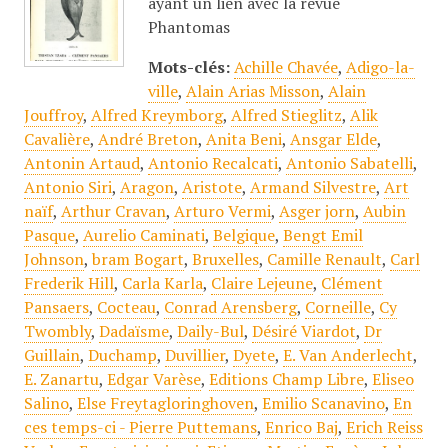
ayant un lien avec la revue
Phantomas
Mots-clés:
Achille Chavée
,
Adigo-la-
ville
,
Alain Arias Misson
,
Alain
Jouffroy
,
Alfred Kreymborg
,
Alfred Stieglitz
,
Alik
Cavalière
,
André Breton
,
Anita Beni
,
Ansgar Elde
,
Antonin Artaud
,
Antonio Recalcati
,
Antonio Sabatelli
,
Antonio Siri
,
Aragon
,
Aristote
,
Armand Silvestre
,
Art
naïf
,
Arthur Cravan
,
Arturo Vermi
,
Asger jorn
,
Aubin
Pasque
,
Aurelio Caminati
,
Belgique
,
Bengt Emil
Johnson
,
bram Bogart
,
Bruxelles
,
Camille Renault
,
Carl
Frederik Hill
,
Carla Karla
,
Claire Lejeune
,
Clément
Pansaers
,
Cocteau
,
Conrad Arensberg
,
Corneille
,
Cy
Twombly
,
Dadaïsme
,
Daily-Bul
,
Désiré Viardot
,
Dr
Guillain
,
Duchamp
,
Duvillier
,
Dyete
,
E. Van Anderlecht
,
E. Zanartu
,
Edgar Varèse
,
Editions Champ Libre
,
Eliseo
Salino
,
Else Freytagloringhoven
,
Emilio Scanavino
,
En
ces temps-ci - Pierre Puttemans
,
Enrico Baj
,
Erich Reiss