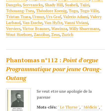
Dangelo
,
Servranckx
,
Shady Hill
,
Suaheli
,
Tajiri
,
Tchouang-Tseu
,
Théodore Koenig
,
Togo
,
Togo-Ville
,
Tristan Tzara
,
Urmuz
,
Urs Graf
,
Valerio Adami
,
Valery
Larbaud
,
Van Essche
,
Van Hyfte
,
Vanni Viviani
,
Verviers
,
Victor Brauner
,
Wawinza
,
Willy Shuermans
,
Wout Hoeboer
,
Zanzibar
,
Zeus
,
Zurich
Phantomas n°112 :
Point d'orgue
Programmatique pour jeune Orang-
Outang
Se veut etre une apologie de la
paresse
Mots-clés:
" Le Thyrse "
,
" Médicis "
,
"