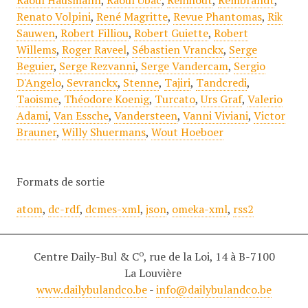
Raoul Hausmann
,
Raoul Ubac
,
Reinhout
,
Rembrandt
,
Renato Volpini
,
René Magritte
,
Revue Phantomas
,
Rik
Sauwen
,
Robert Filliou
,
Robert Guiette
,
Robert
Willems
,
Roger Raveel
,
Sébastien Vranckx
,
Serge
Beguier
,
Serge Rezvanni
,
Serge Vandercam
,
Sergio
D'Angelo
,
Sevranckx
,
Stenne
,
Tajiri
,
Tandcredi
,
Taoisme
,
Théodore Koenig
,
Turcato
,
Urs Graf
,
Valerio
Adami
,
Van Essche
,
Vandersteen
,
Vanni Viviani
,
Victor
Brauner
,
Willy Shuermans
,
Wout Hoeboer
Formats de sortie
atom
,
dc-rdf
,
dcmes-xml
,
json
,
omeka-xml
,
rss2
o
Centre Daily-Bul & C
, rue de la Loi, 14 à B-7100
La Louvière
www.dailybulandco.be
-
info@dailybulandco.be