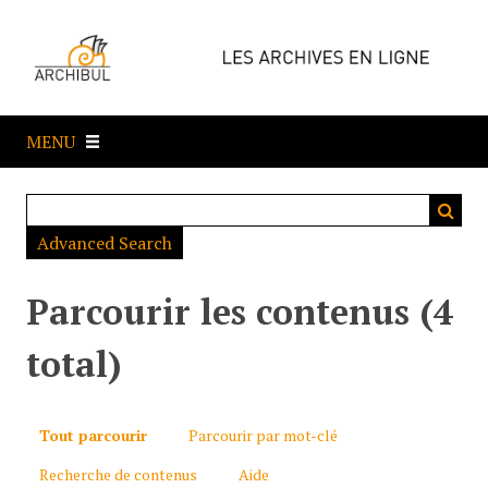
P
a
s
s
e
MENU
r
a
u
c
Advanced Search
o
n
t
Parcourir les contenus (4
e
n
total)
u
p
r
Tout parcourir
Parcourir par mot-clé
i
Recherche de contenus
Aide
n