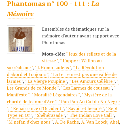
Phantomas n° 100 - 111 :
La
Mémoire
Ensembles de thématiques sur la
mémoire d'auteur ayant rapport avec
Phantomas
Mots-clés:
" Jeux des reflets et de la
vitesse "
,
" L'apport Wallon au
surréalisme "
,
" L'Homo Ludens "
,
" La Révolution
d'abord et toujours "
,
" La terre n'est pas une vallée de
larmes "
,
" La Vierge Poupine "
,
" Les Amours Célèbre "
,
"
Les Grands de ce Monde "
,
" Les Larmes de couteau "
,
"
Manifeste "
,
" Moralité Légendaires "
,
" Mystère de la
charité de Jeanne d'Arc "
,
" Pan Pan Au Cul du Nu Nègre
"
,
" Renaissance d'Occident "
,
" Savoir et beauté "
,
" Sept
Type en Or "
,
" Shéhérazade "
,
" The Indian Love Call "
,
"M'nefan d'chez nous "
,
A. De Rache
,
A. Van Loock
,
Abel
,