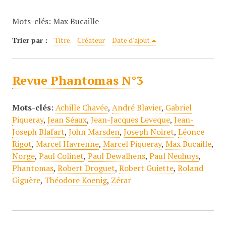
c
Mots-clés: Max Bucaille
i
p
Trier par :
Titre
Créateur
Date d'ajout
a
l
Revue Phantomas N°3
Mots-clés:
Achille Chavée
,
André Blavier
,
Gabriel
Piqueray
,
Jean Séaux
,
Jean-Jacques Leveque
,
Jean-
Joseph Blafart
,
John Marsden
,
Joseph Noiret
,
Léonce
Rigot
,
Marcel Havrenne
,
Marcel Piqueray
,
Max Bucaille
,
Norge
,
Paul Colinet
,
Paul Dewalhens
,
Paul Neuhuys
,
Phantomas
,
Robert Droguet
,
Robert Guiette
,
Roland
Giguère
,
Théodore Koenig
,
Zérar