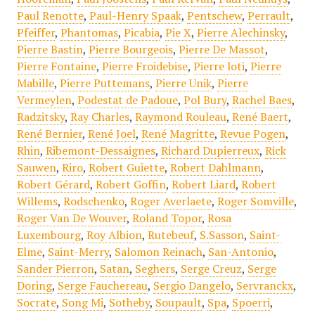
Paul Renotte
,
Paul-Henry Spaak
,
Pentschew
,
Perrault
,
Pfeiffer
,
Phantomas
,
Picabia
,
Pie X
,
Pierre Alechinsky
,
Pierre Bastin
,
Pierre Bourgeois
,
Pierre De Massot
,
Pierre Fontaine
,
Pierre Froidebise
,
Pierre loti
,
Pierre
Mabille
,
Pierre Puttemans
,
Pierre Unik
,
Pierre
Vermeylen
,
Podestat de Padoue
,
Pol Bury
,
Rachel Baes
,
Radzitsky
,
Ray Charles
,
Raymond Rouleau
,
René Baert
,
René Bernier
,
René Joel
,
René Magritte
,
Revue Pogen
,
Rhin
,
Ribemont-Dessaignes
,
Richard Dupierreux
,
Rick
Sauwen
,
Riro
,
Robert Guiette
,
Robert Dahlmann
,
Robert Gérard
,
Robert Goffin
,
Robert Liard
,
Robert
Willems
,
Rodschenko
,
Roger Averlaete
,
Roger Somville
,
Roger Van De Wouver
,
Roland Topor
,
Rosa
Luxembourg
,
Roy Albion
,
Rutebeuf
,
S.Sasson
,
Saint-
Elme
,
Saint-Merry
,
Salomon Reinach
,
San-Antonio
,
Sander Pierron
,
Satan
,
Seghers
,
Serge Creuz
,
Serge
Doring
,
Serge Fauchereau
,
Sergio Dangelo
,
Servranckx
,
Socrate
,
Song Mi
,
Sotheby
,
Soupault
,
Spa
,
Spoerri
,