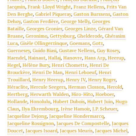
Jacqmin
,
Frank-Lloyd Wright
,
Franz Hellens
,
Frits Van
Den Berghe
,
Gabriel Piqueray
,
Gaston Burssens
,
Gaston
Dehoy
,
Gaston Ferdière
,
George Melly
,
Georges
Bataille
,
Georges Gronier
,
Georges Linze
,
Gérard Van
Bruane
,
Geronimo
,
Gettysburg
,
Ghelderode
,
Ghérasim
Luca
,
Gisèle Ollingerzinque
,
Goemans
,
Gotz
,
Guernesey
,
Guido Biasi
,
Gustave Nellens
,
Guy Rosey
,
Haendel
,
Hainaut
,
Hallaj
,
Hanovre
,
Hans Arp
,
Heerup
,
Hegel
,
Hélène Bury
,
Henri Chomette
,
Henri De
Brouckère
,
Henri De Man
,
Henri Leboeuf
,
Henri
Trouillard
,
Henry Heerup
,
Henry IV
,
Henry Roger
,
Héraclite
,
Hercule Seegers
,
Herman Closson
,
Herold
,
Hertberg
,
Herwarth Walden
,
Hiro-Hito
,
Hoeboer
,
Hollande
,
Honolulu
,
Hubert Dubois
,
Hubert Juin
,
Hugo
Claus
,
Ilya Ehrembourg
,
Irène Hamoir
,
J.P. Scheuer
,
Jacqueline Dejong
,
Jacqueline Hondermarcq
,
Jacqueline Rossignon
,
Jacques De Compostelle
,
Jacques
Doucet
,
Jacques Isoard
,
Jacques Meuris
,
Jacques Michel
,