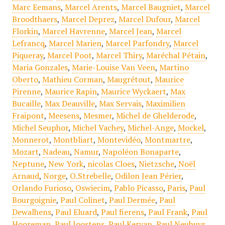
Marc Eemans
,
Marcel Arents
,
Marcel Baugniet
,
Marcel
Broodthaers
,
Marcel Deprez
,
Marcel Dufour
,
Marcel
Florkin
,
Marcel Havrenne
,
Marcel Jean
,
Marcel
Lefrancq
,
Marcel Marien
,
Marcel Parfondry
,
Marcel
Piqueray
,
Marcel Poot
,
Marcel Thiry
,
Maréchal Pétain
,
Maria Gonzales
,
Marie-Louise Van Veen
,
Martino
Oberto
,
Mathieu Corman
,
Maugrétout
,
Maurice
Pirenne
,
Maurice Rapin
,
Maurice Wyckaert
,
Max
Bucaille
,
Max Deauville
,
Max Servais
,
Maximilien
Fraipont
,
Meesens
,
Mesmer
,
Michel de Ghelderode
,
Michel Seuphor
,
Michel Vachey
,
Michel-Ange
,
Mockel
,
Monnerot
,
Montbliart
,
Montevidéo
,
Montmartre
,
Mozart
,
Nadeau
,
Namur
,
Napoléon Bonaparte
,
Neptune
,
New York
,
nicolas Cloes
,
Nietzsche
,
Noël
Arnaud
,
Norge
,
O.Strebelle
,
Odilon Jean Périer
,
Orlando Furioso
,
Oswiecim
,
Pablo Picasso
,
Paris
,
Paul
Bourgoignie
,
Paul Colinet
,
Paul Dermée
,
Paul
Dewalhens
,
Paul Eluard
,
Paul fierens
,
Paul Frank
,
Paul
Hooreman
,
Paul Joostens
,
Paul Kervan
,
Paul Neuhuys
,