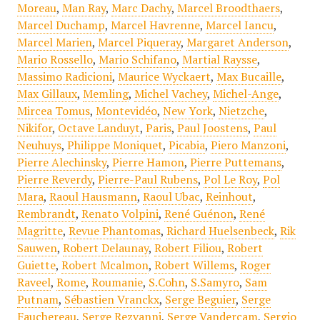
Moreau
,
Man Ray
,
Marc Dachy
,
Marcel Broodthaers
,
Marcel Duchamp
,
Marcel Havrenne
,
Marcel Iancu
,
Marcel Marien
,
Marcel Piqueray
,
Margaret Anderson
,
Mario Rossello
,
Mario Schifano
,
Martial Raysse
,
Massimo Radicioni
,
Maurice Wyckaert
,
Max Bucaille
,
Max Gillaux
,
Memling
,
Michel Vachey
,
Michel-Ange
,
Mircea Tomus
,
Montevidéo
,
New York
,
Nietzche
,
Nikifor
,
Octave Landuyt
,
Paris
,
Paul Joostens
,
Paul
Neuhuys
,
Philippe Moniquet
,
Picabia
,
Piero Manzoni
,
Pierre Alechinsky
,
Pierre Hamon
,
Pierre Puttemans
,
Pierre Reverdy
,
Pierre-Paul Rubens
,
Pol Le Roy
,
Pol
Mara
,
Raoul Hausmann
,
Raoul Ubac
,
Reinhout
,
Rembrandt
,
Renato Volpini
,
René Guénon
,
René
Magritte
,
Revue Phantomas
,
Richard Huelsenbeck
,
Rik
Sauwen
,
Robert Delaunay
,
Robert Filiou
,
Robert
Guiette
,
Robert Mcalmon
,
Robert Willems
,
Roger
Raveel
,
Rome
,
Roumanie
,
S.Cohn
,
S.Samyro
,
Sam
Putnam
,
Sébastien Vranckx
,
Serge Beguier
,
Serge
Fauchereau
,
Serge Rezvanni
,
Serge Vandercam
,
Sergio