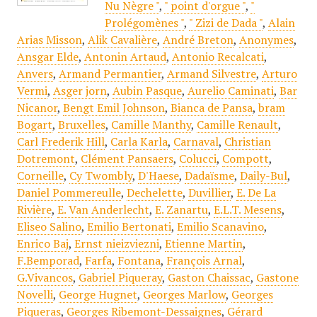
Nu Nègre "
,
" point d'orgue "
,
"
Prolégomènes "
,
" Zizi de Dada "
,
Alain
Arias Misson
,
Alik Cavalière
,
André Breton
,
Anonymes
,
Ansgar Elde
,
Antonin Artaud
,
Antonio Recalcati
,
Anvers
,
Armand Permantier
,
Armand Silvestre
,
Arturo
Vermi
,
Asger jorn
,
Aubin Pasque
,
Aurelio Caminati
,
Bar
Nicanor
,
Bengt Emil Johnson
,
Bianca de Pansa
,
bram
Bogart
,
Bruxelles
,
Camille Manthy
,
Camille Renault
,
Carl Frederik Hill
,
Carla Karla
,
Carnaval
,
Christian
Dotremont
,
Clément Pansaers
,
Colucci
,
Compott
,
Corneille
,
Cy Twombly
,
D'Haese
,
Dadaïsme
,
Daily-Bul
,
Daniel Pommereulle
,
Dechelette
,
Duvillier
,
E. De La
Rivière
,
E. Van Anderlecht
,
E. Zanartu
,
E.L.T. Mesens
,
Eliseo Salino
,
Emilio Bertonati
,
Emilio Scanavino
,
Enrico Baj
,
Ernst nieizviezni
,
Etienne Martin
,
F.Bemporad
,
Farfa
,
Fontana
,
François Arnal
,
G.Vivancos
,
Gabriel Piqueray
,
Gaston Chaissac
,
Gastone
Novelli
,
George Hugnet
,
Georges Marlow
,
Georges
Piqueras
,
Georges Ribemont-Dessaignes
,
Gérard