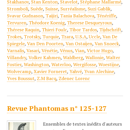
Stakhanov
,
Stan Kenton
,
Stavelot
,
Stéphane Mallarmé
,
Stromboli
,
Suède
,
Suisse
,
Surréalisme
,
Suzi Gablik
,
Svavar Gudnason
,
Taijiri
,
Tania Balachova
,
Ténériffe
,
Tervuren
,
Théodore Koenig
,
Therese Desqueyroux
,
Thérese Raquin
,
Thieri Foulc
,
Tibor Tardos
,
Tijdschrift
,
Trokes
,
Trotsky
,
Turquie
,
Tzara
,
U.S.A
,
Uccle
,
Van De
Spiegele
,
Van Den Poorten
,
Van Ostaijen
,
Van Snoeck
,
Varnalis
,
Vasari
,
Vénétie
,
Vénus
,
Vian
,
Victor Hugo
,
Villandry
,
Volker Kahmen
,
Waldberg
,
Wallonie
,
Walter
Fostier
,
Washington
,
Waterloo
,
Wergifosse
,
Woestijne
,
Wolvecamp
,
Xavier Forneret
,
Yahvé
,
Yvan Alechine
,
Yves Boussut
,
Z.M Bacq
,
Zdenec Lorenc
Revue Phantomas n° 125-127
Ensembles de textes inédits d'auteurs