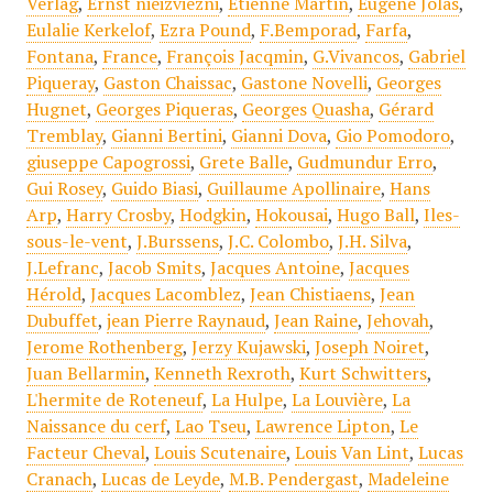
Verlag
,
Ernst nieizviezni
,
Etienne Martin
,
Eugène Jolas
,
Eulalie Kerkelof
,
Ezra Pound
,
F.Bemporad
,
Farfa
,
Fontana
,
France
,
François Jacqmin
,
G.Vivancos
,
Gabriel
Piqueray
,
Gaston Chaissac
,
Gastone Novelli
,
Georges
Hugnet
,
Georges Piqueras
,
Georges Quasha
,
Gérard
Tremblay
,
Gianni Bertini
,
Gianni Dova
,
Gio Pomodoro
,
giuseppe Capogrossi
,
Grete Balle
,
Gudmundur Erro
,
Gui Rosey
,
Guido Biasi
,
Guillaume Apollinaire
,
Hans
Arp
,
Harry Crosby
,
Hodgkin
,
Hokousai
,
Hugo Ball
,
Iles-
sous-le-vent
,
J.Burssens
,
J.C. Colombo
,
J.H. Silva
,
J.Lefranc
,
Jacob Smits
,
Jacques Antoine
,
Jacques
Hérold
,
Jacques Lacomblez
,
Jean Chistiaens
,
Jean
Dubuffet
,
jean Pierre Raynaud
,
Jean Raine
,
Jehovah
,
Jerome Rothenberg
,
Jerzy Kujawski
,
Joseph Noiret
,
Juan Bellarmin
,
Kenneth Rexroth
,
Kurt Schwitters
,
L'hermite de Roteneuf
,
La Hulpe
,
La Louvière
,
La
Naissance du cerf
,
Lao Tseu
,
Lawrence Lipton
,
Le
Facteur Cheval
,
Louis Scutenaire
,
Louis Van Lint
,
Lucas
Cranach
,
Lucas de Leyde
,
M.B. Pendergast
,
Madeleine