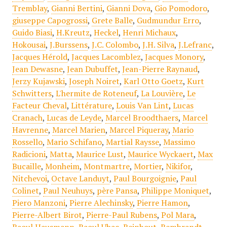
Tremblay
,
Gianni Bertini
,
Gianni Dova
,
Gio Pomodoro
,
giuseppe Capogrossi
,
Grete Balle
,
Gudmundur Erro
,
Guido Biasi
,
H.Kreutz
,
Heckel
,
Henri Michaux
,
Hokousai
,
J.Burssens
,
J.C. Colombo
,
J.H. Silva
,
J.Lefranc
,
Jacques Hérold
,
Jacques Lacomblez
,
Jacques Monory
,
Jean Dewasne
,
Jean Dubuffet
,
Jean-Pierre Raynaud
,
Jerzy Kujawski
,
Joseph Noiret
,
Karl Otto Goetz
,
Kurt
Schwitters
,
L'hermite de Roteneuf
,
La Louvière
,
Le
Facteur Cheval
,
Littérature
,
Louis Van Lint
,
Lucas
Cranach
,
Lucas de Leyde
,
Marcel Broodthaers
,
Marcel
Havrenne
,
Marcel Marien
,
Marcel Piqueray
,
Mario
Rossello
,
Mario Schifano
,
Martial Raysse
,
Massimo
Radicioni
,
Matta
,
Maurice Lust
,
Maurice Wyckaert
,
Max
Bucaille
,
Monheim
,
Montmartre
,
Mortier
,
Nikifor
,
Nitchevoi
,
Octave Landuyt
,
Paul Bourgoignie
,
Paul
Colinet
,
Paul Neuhuys
,
père Pansa
,
Philippe Moniquet
,
Piero Manzoni
,
Pierre Alechinsky
,
Pierre Hamon
,
Pierre-Albert Birot
,
Pierre-Paul Rubens
,
Pol Mara
,