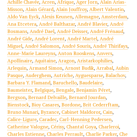
Achille Chavée
,
Acren
,
Afrique
,
Ager Jorn
,
Alain Arias-
Misson
,
Alain Gérard
,
Alain Jouffroy
,
Albert Valentin
,
Aldo Van Eyck
,
Alexis Keunen
,
Allemagne
,
Amsterdam
,
Ana Etcetera
,
André Balthazar
,
André Blavier
,
André
Bosmans
,
André Dael
,
André Deisser
,
André Frénaud
,
André Gide
,
André Lorent
,
André Martel
,
André
Miguel
,
André Salomon
,
André Souris
,
André Thirifays
,
Anne-Marie Laureyns
,
Anton Rooskens
,
Anvers
,
Apollinaire
,
Aquitaine
,
Aragon
,
Aristarkophilies
,
Arlequin
,
Armand Simon
,
Arnost Budik
,
Arrabal
,
Aubin
Pasque
,
Auderghem
,
Autriche
,
Ayguesparse
,
Balachov
,
Barbara Y. Flamand
,
Baruchello
,
Baudelaire
,
Baumeister
,
Belgique
,
Bengale
,
Benjamin Péret
,
Bergson
,
Bernard Delvaille
,
Bernard Jourdan
,
Bienstock
,
Bioy Casares
,
Bordone
,
Brit Cederrftam
,
Bruno Munari
,
Byzance
,
Cabinet Maldoror
,
Cain
,
Calice-Ligure
,
Caradec
,
Carl-Henning Pedersen
,
Catherine Valogne
,
Cérisy
,
Chantal Goya
,
Charleroi
,
Charles Estienne
,
Charles Perrault
,
Charlie Parker
,
Che