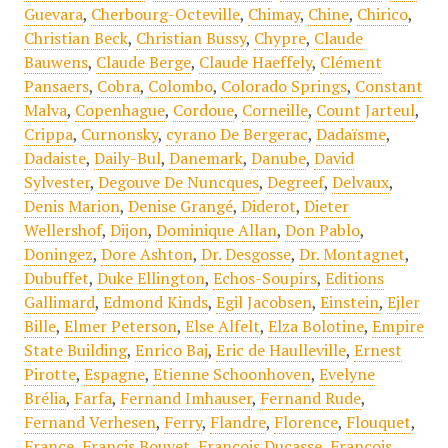
Guevara
,
Cherbourg-Octeville
,
Chimay
,
Chine
,
Chirico
,
Christian Beck
,
Christian Bussy
,
Chypre
,
Claude
Bauwens
,
Claude Berge
,
Claude Haeffely
,
Clément
Pansaers
,
Cobra
,
Colombo
,
Colorado Springs
,
Constant
Malva
,
Copenhague
,
Cordoue
,
Corneille
,
Count Jarteul
,
Crippa
,
Curnonsky
,
cyrano De Bergerac
,
Dadaïsme
,
Dadaiste
,
Daily-Bul
,
Danemark
,
Danube
,
David
Sylvester
,
Degouve De Nuncques
,
Degreef
,
Delvaux
,
Denis Marion
,
Denise Grangé
,
Diderot
,
Dieter
Wellershof
,
Dijon
,
Dominique Allan
,
Don Pablo
,
Doningez
,
Dore Ashton
,
Dr. Desgosse
,
Dr. Montagnet
,
Dubuffet
,
Duke Ellington
,
Echos-Soupirs
,
Editions
Gallimard
,
Edmond Kinds
,
Egil Jacobsen
,
Einstein
,
Ejler
Bille
,
Elmer Peterson
,
Else Alfelt
,
Elza Bolotine
,
Empire
State Building
,
Enrico Baj
,
Eric de Haulleville
,
Ernest
Pirotte
,
Espagne
,
Etienne Schoonhoven
,
Evelyne
Brélia
,
Farfa
,
Fernand Imhauser
,
Fernand Rude
,
Fernand Verhesen
,
Ferry
,
Flandre
,
Florence
,
Flouquet
,
France
,
Francis Bouvet
,
François Ducasse
,
François