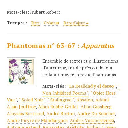
c
Mots-clés: Hubert Robert
i
p
Trier par :
Titre
Créateur
Date d'ajout
a
l
Phantomas n° 63-67 :
Apparatus
Ensemble de textes et d'illustrations
d'auteurs ayant de près ou de loin
collaborer avec la revue Phantomas
Mots-clés:
" La Realidad y el deseo "
,
"
Non Inhibited Poems "
,
" Objet Hors
Vue "
,
" Soleil Noir "
,
" Stalingrad "
,
Absalon
,
Adami
,
Alain Jouffroy
,
Alain Robbe-Grillet
,
Allan Ginsberg
,
Aloysius Bertrand
,
André Breton
,
André Du Bouchet
,
André Pieyre de Mandiargues
,
Andrei Vossnessenski
,
Antonin Artaud
,
Apparatus
,
Aristote
,
Arthur Cravan
,