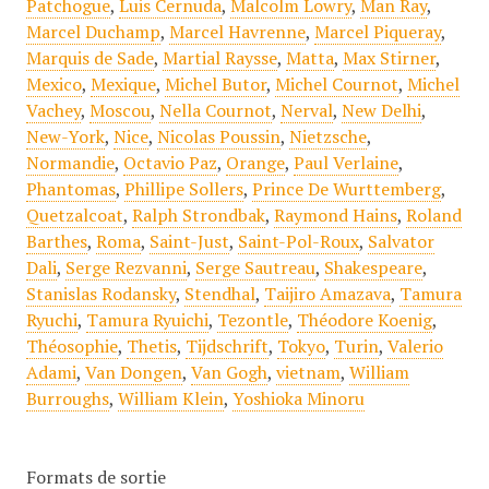
Patchogue
,
Luis Cernuda
,
Malcolm Lowry
,
Man Ray
,
Marcel Duchamp
,
Marcel Havrenne
,
Marcel Piqueray
,
Marquis de Sade
,
Martial Raysse
,
Matta
,
Max Stirner
,
Mexico
,
Mexique
,
Michel Butor
,
Michel Cournot
,
Michel
Vachey
,
Moscou
,
Nella Cournot
,
Nerval
,
New Delhi
,
New-York
,
Nice
,
Nicolas Poussin
,
Nietzsche
,
Normandie
,
Octavio Paz
,
Orange
,
Paul Verlaine
,
Phantomas
,
Phillipe Sollers
,
Prince De Wurttemberg
,
Quetzalcoat
,
Ralph Strondbak
,
Raymond Hains
,
Roland
Barthes
,
Roma
,
Saint-Just
,
Saint-Pol-Roux
,
Salvator
Dali
,
Serge Rezvanni
,
Serge Sautreau
,
Shakespeare
,
Stanislas Rodansky
,
Stendhal
,
Taijiro Amazava
,
Tamura
Ryuchi
,
Tamura Ryuichi
,
Tezontle
,
Théodore Koenig
,
Théosophie
,
Thetis
,
Tijdschrift
,
Tokyo
,
Turin
,
Valerio
Adami
,
Van Dongen
,
Van Gogh
,
vietnam
,
William
Burroughs
,
William Klein
,
Yoshioka Minoru
Formats de sortie