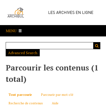
P
a
s
s
e
MENU
r
a
u
c
Advanced Search
o
n
t
Parcourir les contenus (1
e
n
total)
u
p
r
Tout parcourir
Parcourir par mot-clé
i
Recherche de contenus
Aide
n