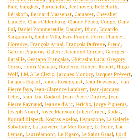
Bale
,
bangkok
,
Baruchello
,
Beethoven
,
Belzébuth
,
Bérakoth
,
Bernard Massenat
,
Camaret
,
Chevalier
Lancelo
,
Claes Oldenburg
,
Claude Pélieu
,
Congo
,
Daily-
Bul
,
Daniel Pommereulle
,
Daudet
,
Dijon
,
Edoardo
Sanguineti
,
Emilio Villa
,
Ezra Pound
,
Ferro
,
Flaubert
,
Florence
,
François Arnal
,
François Dufrene
,
Freud
,
Gabriel Piqueray
,
Galerie Raymond Cordier
,
Georges
Bataille
,
Gestapo Française
,
Ghérasim Luca
,
Gregory
Corso
,
Henri Michaux
,
Holderin
,
Hubert Robert
,
Hugo
Wolf
,
J.M.G Le Clezio
,
Jacques Monory
,
Jacques Prévert
,
Jacques Rigaut
,
James Rosenquist
,
Jean Dewasne
,
Jean
Pierre faye
,
Jean-Clarence Lambert
,
Jean-Jacques
Lebel
,
Jean-Luc Godard
,
Jean-Pierre Duprey
,
Jean-
Pierre Raynaud
,
Jeanne d'Arc
,
Jéricho
,
Jorge Piqueras
,
Joseph Noiret
,
Joyce Mansour
,
Julien Gracq
,
Kodak
,
Konrad Klapeck
,
Kostas Axelos
,
L'Amazone
,
La Galerie
Subalpine
,
La Louvière
,
La Mer Rouge
,
La Seine
,
Lac
Léman
,
Lautréamont
,
Le Figaro
,
Le Saint Graal
,
Lord