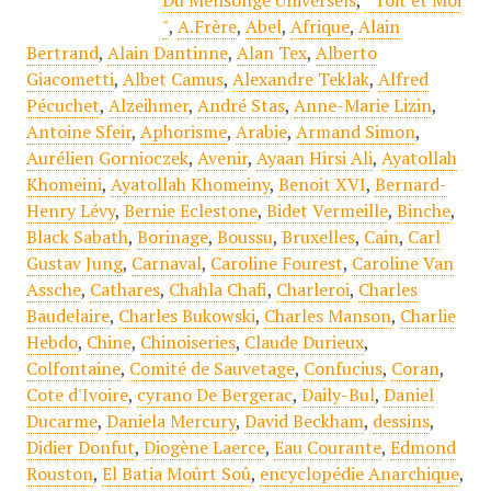
Du Mensonge Universels
,
" Toit et Moi
"
,
A.Frère
,
Abel
,
Afrique
,
Alain
Bertrand
,
Alain Dantinne
,
Alan Tex
,
Alberto
Giacometti
,
Albet Camus
,
Alexandre Teklak
,
Alfred
Pécuchet
,
Alzeihmer
,
André Stas
,
Anne-Marie Lizin
,
Antoine Sfeir
,
Aphorisme
,
Arabie
,
Armand Simon
,
Aurélien Gornioczek
,
Avenir
,
Ayaan Hirsi Ali
,
Ayatollah
Khomeini
,
Ayatollah Khomeiny
,
Benoit XVI
,
Bernard-
Henry Lévy
,
Bernie Eclestone
,
Bidet Vermeille
,
Binche
,
Black Sabath
,
Borinage
,
Boussu
,
Bruxelles
,
Cain
,
Carl
Gustav Jung
,
Carnaval
,
Caroline Fourest
,
Caroline Van
Assche
,
Cathares
,
Chahla Chafi
,
Charleroi
,
Charles
Baudelaire
,
Charles Bukowski
,
Charles Manson
,
Charlie
Hebdo
,
Chine
,
Chinoiseries
,
Claude Durieux
,
Colfontaine
,
Comité de Sauvetage
,
Confucius
,
Coran
,
Cote d'Ivoire
,
cyrano De Bergerac
,
Daily-Bul
,
Daniel
Ducarme
,
Daniela Mercury
,
David Beckham
,
dessins
,
Didier Donfut
,
Diogène Laerce
,
Eau Courante
,
Edmond
Rouston
,
El Batia Moûrt Soû
,
encyclopédie Anarchique
,