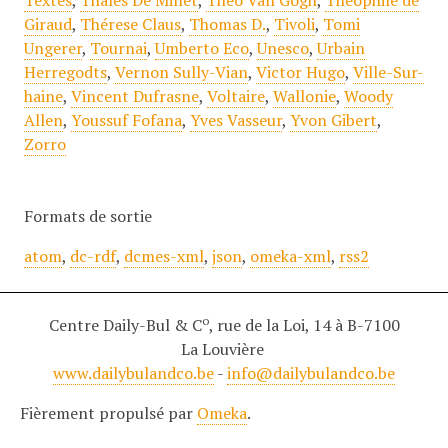
Textes
,
Thalès De Millet
,
Théo Van Gogh
,
Théophile de
Giraud
,
Thérese Claus
,
Thomas D.
,
Tivoli
,
Tomi
Ungerer
,
Tournai
,
Umberto Eco
,
Unesco
,
Urbain
Herregodts
,
Vernon Sully-Vian
,
Victor Hugo
,
Ville-Sur-
haine
,
Vincent Dufrasne
,
Voltaire
,
Wallonie
,
Woody
Allen
,
Youssuf Fofana
,
Yves Vasseur
,
Yvon Gibert
,
Zorro
Formats de sortie
atom
,
dc-rdf
,
dcmes-xml
,
json
,
omeka-xml
,
rss2
o
Centre Daily-Bul & C
, rue de la Loi, 14 à B-7100
La Louvière
www.dailybulandco.be
-
info@dailybulandco.be
Fièrement propulsé par
Omeka
.