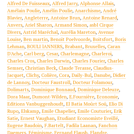
Alfred De Fuisseaux
,
Alfred Jarry
,
Alphonse Allais
,
Amélain Poulie
,
Amélin Poulie
,
Anarchisme
,
André
Blavier
,
Angleterre
,
Antoine Brun
,
Antoine Renard
,
Anvers
,
Ariel Sharon
,
Armand Simon
,
asbl Cirque
Divers
,
Astrid Maréchal
,
Aurélia Mareton
,
Avenue
Louise
,
Ben martin
,
Benoit Poelvoorde
,
Boitsfort
,
Boris
Lehman
,
BOULI lANNERS
,
Brabant
,
Bruxelles
,
Caran
D'Ache
,
Carl berg
,
Cesar
,
Charlemagne
,
Charleroi
,
Charles Cros
,
Charles Darwin
,
Charles Fourier
,
Charles
Semser
,
Christian Beck
,
Claude Terasse
,
Claudius-
Jacquet
,
Clichy
,
Colière
,
Cora
,
Daily-Bul
,
Danube
,
Didier
de Lannoy
,
Docteur Faustroll
,
Docteur Folamour
,
Dolimarts
,
Dominique Bonnaud
,
Dominique Deleuze
,
Dora Maar
,
Dumont-Wilden
,
E.Fournière
,
Economie
,
Editions Vanbuggenhoudt
,
El Batia Moûrt Soû
,
Elio Di
Rupo
,
Elskamp
,
Emile Chapelier
,
Emile Couturier
,
Erik
Satie
,
Ernest Vaughan
,
Etudiant Economiste Eveillé
,
Eugene Baudoin
,
F.Bartelt
,
Fadila Laanan
,
Fanchon
Daemers
,
Féminisme
,
Fernand Flaush
,
Flandre
,