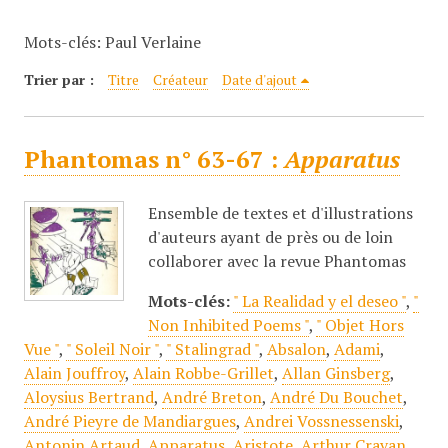
c
Mots-clés: Paul Verlaine
i
p
Trier par :
Titre
Créateur
Date d'ajout
a
l
Phantomas n° 63-67 :
Apparatus
Ensemble de textes et d'illustrations
d'auteurs ayant de près ou de loin
collaborer avec la revue Phantomas
Mots-clés:
" La Realidad y el deseo "
,
"
Non Inhibited Poems "
,
" Objet Hors
Vue "
,
" Soleil Noir "
,
" Stalingrad "
,
Absalon
,
Adami
,
Alain Jouffroy
,
Alain Robbe-Grillet
,
Allan Ginsberg
,
Aloysius Bertrand
,
André Breton
,
André Du Bouchet
,
André Pieyre de Mandiargues
,
Andrei Vossnessenski
,
Antonin Artaud
,
Apparatus
,
Aristote
,
Arthur Cravan
,