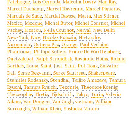
Patchogue
,
Luis Cernuda
,
Malcolm Lowry
,
Man Ray
,
Marcel Duchamp
,
Marcel Havrenne
,
Marcel Piqueray
,
Marquis de Sade
,
Martial Raysse
,
Matta
,
Max Stirner
,
Mexico
,
Mexique
,
Michel Butor
,
Michel Cournot
,
Michel
Vachey
,
Moscou
,
Nella Cournot
,
Nerval
,
New Delhi
,
New-York
,
Nice
,
Nicolas Poussin
,
Nietzsche
,
Normandie
,
Octavio Paz
,
Orange
,
Paul Verlaine
,
Phantomas
,
Phillipe Sollers
,
Prince De Wurttemberg
,
Quetzalcoat
,
Ralph Strondbak
,
Raymond Hains
,
Roland
Barthes
,
Roma
,
Saint-Just
,
Saint-Pol-Roux
,
Salvator
Dali
,
Serge Rezvanni
,
Serge Sautreau
,
Shakespeare
,
Stanislas Rodansky
,
Stendhal
,
Taijiro Amazava
,
Tamura
Ryuchi
,
Tamura Ryuichi
,
Tezontle
,
Théodore Koenig
,
Théosophie
,
Thetis
,
Tijdschrift
,
Tokyo
,
Turin
,
Valerio
Adami
,
Van Dongen
,
Van Gogh
,
vietnam
,
William
Burroughs
,
William Klein
,
Yoshioka Minoru