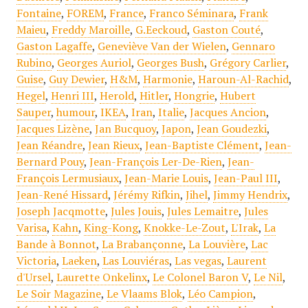
Fontaine
,
FOREM
,
France
,
Franco Séminara
,
Frank
Maieu
,
Freddy Maroille
,
G.Eeckoud
,
Gaston Couté
,
Gaston Lagaffe
,
Geneviève Van der Wielen
,
Gennaro
Rubino
,
Georges Auriol
,
Georges Bush
,
Grégory Carlier
,
Guise
,
Guy Dewier
,
H&M
,
Harmonie
,
Haroun-Al-Rachid
,
Hegel
,
Henri III
,
Herold
,
Hitler
,
Hongrie
,
Hubert
Sauper
,
humour
,
IKEA
,
Iran
,
Italie
,
Jacques Ancion
,
Jacques Lizène
,
Jan Bucquoy
,
Japon
,
Jean Goudezki
,
Jean Réandre
,
Jean Rieux
,
Jean-Baptiste Clément
,
Jean-
Bernard Pouy
,
Jean-François Ler-De-Rien
,
Jean-
François Lermusiaux
,
Jean-Marie Louis
,
Jean-Paul III
,
Jean-René Hissard
,
Jérémy Rifkin
,
Jihel
,
Jimmy Hendrix
,
Joseph Jacqmotte
,
Jules Jouis
,
Jules Lemaitre
,
Jules
Varisa
,
Kahn
,
King-Kong
,
Knokke-Le-Zout
,
L'Irak
,
La
Bande à Bonnot
,
La Brabançonne
,
La Louvière
,
Lac
Victoria
,
Laeken
,
Las Louviéras
,
Las vegas
,
Laurent
d'Ursel
,
Laurette Onkelinx
,
Le Colonel Baron V
,
Le Nil
,
Le Soir Magazine
,
Le Vlaams Blok
,
Léo Campion
,