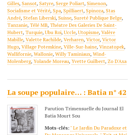
Gilles
,
Sansot
,
Satyre
,
Serge Poliart
,
Simenon
,
Socialisme et Vérité
,
Spa
,
Spilliaert
,
Spinoza
,
Stas
André
,
Stefan Liberski
,
Suisse
,
Sureté Publique Belge
,
Tanzanie
,
Télé MB
,
Théatre Des Galeries De Saint-
Hubert
,
Turquie
,
Ubu Roi
,
Uccle
,
Utopisme
,
Valère
Mabille
,
Valette Rachilde
,
Verharen
,
Victor
,
Victor
Hugo
,
Village Potemkine
,
Ville-Sur-haine
,
Vinzatopek
,
Wallifornie
,
Wallonie
,
Willy Taminiaux
,
Wind-
Molenberg
,
Yolande Moreau
,
Yvette Guilbert
,
Zo D'Axa
La soupe populaire... : Batia n° 42
Parution Trimensuelle du Journal El
Batia Mourt Sou
Mots-clés:
" Le Jardin Du Paradoxe et