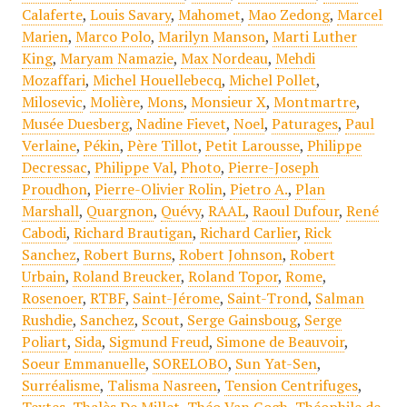
Calaferte
,
Louis Savary
,
Mahomet
,
Mao Zedong
,
Marcel
Marien
,
Marco Polo
,
Marilyn Manson
,
Marti Luther
King
,
Maryam Namazie
,
Max Nordeau
,
Mehdi
Mozaffari
,
Michel Houellebecq
,
Michel Pollet
,
Milosevic
,
Molière
,
Mons
,
Monsieur X
,
Montmartre
,
Musée Duesberg
,
Nadine Fievet
,
Noel
,
Paturages
,
Paul
Verlaine
,
Pékin
,
Père Tillot
,
Petit Larousse
,
Philippe
Decressac
,
Philippe Val
,
Photo
,
Pierre-Joseph
Proudhon
,
Pierre-Olivier Rolin
,
Pietro A.
,
Plan
Marshall
,
Quargnon
,
Quévy
,
RAAL
,
Raoul Dufour
,
René
Cabodi
,
Richard Brautigan
,
Richard Carlier
,
Rick
Sanchez
,
Robert Burns
,
Robert Johnson
,
Robert
Urbain
,
Roland Breucker
,
Roland Topor
,
Rome
,
Rosenoer
,
RTBF
,
Saint-Jérome
,
Saint-Trond
,
Salman
Rushdie
,
Sanchez
,
Scout
,
Serge Gainsboug
,
Serge
Poliart
,
Sida
,
Sigmund Freud
,
Simone de Beauvoir
,
Soeur Emmanuelle
,
SORELOBO
,
Sun Yat-Sen
,
Surréalisme
,
Talisma Nasreen
,
Tension Centrifuges
,