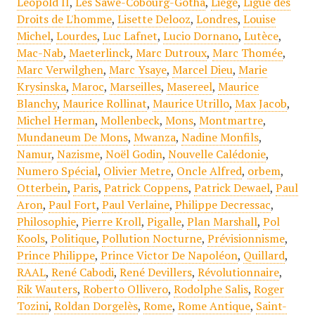
Léopold II
,
Les Sawe-Cobourg-Gotha
,
Liège
,
Ligue des
Droits de L'homme
,
Lisette Delooz
,
Londres
,
Louise
Michel
,
Lourdes
,
Luc Lafnet
,
Lucio Dornano
,
Lutèce
,
Mac-Nab
,
Maeterlinck
,
Marc Dutroux
,
Marc Thomée
,
Marc Verwilghen
,
Marc Ysaye
,
Marcel Dieu
,
Marie
Krysinska
,
Maroc
,
Marseilles
,
Masereel
,
Maurice
Blanchy
,
Maurice Rollinat
,
Maurice Utrillo
,
Max Jacob
,
Michel Herman
,
Mollenbeck
,
Mons
,
Montmartre
,
Mundaneum De Mons
,
Mwanza
,
Nadine Monfils
,
Namur
,
Nazisme
,
Noël Godin
,
Nouvelle Calédonie
,
Numero Spécial
,
Olivier Metre
,
Oncle Alfred
,
orbem
,
Otterbein
,
Paris
,
Patrick Coppens
,
Patrick Dewael
,
Paul
Aron
,
Paul Fort
,
Paul Verlaine
,
Philippe Decressac
,
Philosophie
,
Pierre Kroll
,
Pigalle
,
Plan Marshall
,
Pol
Kools
,
Politique
,
Pollution Nocturne
,
Prévisionnisme
,
Prince Philippe
,
Prince Victor De Napoléon
,
Quillard
,
RAAL
,
René Cabodi
,
René Devillers
,
Révolutionnaire
,
Rik Wauters
,
Roberto Ollivero
,
Rodolphe Salis
,
Roger
Tozini
,
Roldan Dorgelès
,
Rome
,
Rome Antique
,
Saint-