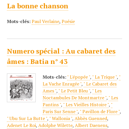
La bonne chanson
Mots-clés:
Paul Verlaine
,
Poésie
Numero spécial : Au cabaret des
âmes : Batia n° 43
Mots-clés:
" L'épopée "
,
" La Trique "
,
"
La Vache Enragée "
,
" Le Cabaret des
Ames "
,
" Le Petit Bleu "
,
" Les
Noctambules De Montmartre "
,
" Les
Pantins "
,
" Les Vieilles Histoire "
,
"
Paris Sur Senne "
,
" Pavillon de Flore "
,
" Ubu Sur La Butte "
,
" Wallonia "
,
Abbès Guenned
,
Adenet Le Roi
,
Adolphe Wilette
,
Albert Daenens
,