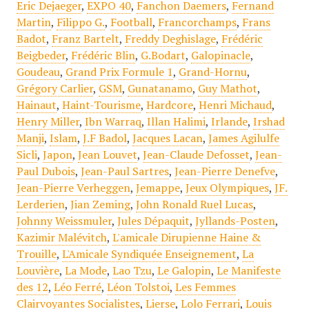
Eric Dejaeger
,
EXPO 40
,
Fanchon Daemers
,
Fernand
Martin
,
Filippo G.
,
Football
,
Francorchamps
,
Frans
Badot
,
Franz Bartelt
,
Freddy Deghislage
,
Frédéric
Beigbeder
,
Frédéric Blin
,
G.Bodart
,
Galopinacle
,
Goudeau
,
Grand Prix Formule 1
,
Grand-Hornu
,
Grégory Carlier
,
GSM
,
Gunatanamo
,
Guy Mathot
,
Hainaut
,
Haint-Tourisme
,
Hardcore
,
Henri Michaud
,
Henry Miller
,
Ibn Warraq
,
Illan Halimi
,
Irlande
,
Irshad
Manji
,
Islam
,
J.F Badol
,
Jacques Lacan
,
James Agilulfe
Sicli
,
Japon
,
Jean Louvet
,
Jean-Claude Defosset
,
Jean-
Paul Dubois
,
Jean-Paul Sartres
,
Jean-Pierre Denefve
,
Jean-Pierre Verheggen
,
Jemappe
,
Jeux Olympiques
,
JF.
Lerderien
,
Jian Zeming
,
John Ronald Ruel Lucas
,
Johnny Weissmuler
,
Jules Dépaquit
,
Jyllands-Posten
,
Kazimir Malévitch
,
L'amicale Dirupienne Haine &
Trouille
,
L'Amicale Syndiquée Enseignement
,
La
Louvière
,
La Mode
,
Lao Tzu
,
Le Galopin
,
Le Manifeste
des 12
,
Léo Ferré
,
Léon Tolstoi
,
Les Femmes
Clairvoyantes Socialistes
,
Lierse
,
Lolo Ferrari
,
Louis