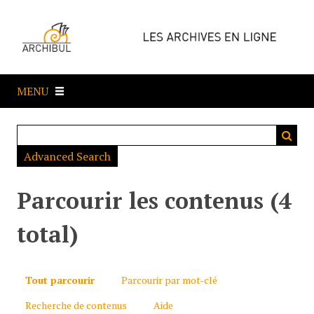
P
a
s
s
e
MENU
r
a
u
c
Advanced Search
o
n
t
Parcourir les contenus (4
e
n
total)
u
p
r
Tout parcourir
Parcourir par mot-clé
i
Recherche de contenus
Aide
n