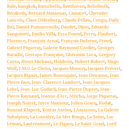
Bale
,
bangkok
,
Baruchello
,
Beethoven
,
Belzébuth
,
Bérakoth
,
Bernard Massenat
,
Camaret
,
Chevalier
Lancelo
,
Claes Oldenburg
,
Claude Pélieu
,
Congo
,
Daily-
Bul
,
Daniel Pommereulle
,
Daudet
,
Dijon
,
Edoardo
Sanguineti
,
Emilio Villa
,
Ezra Pound
,
Ferro
,
Flaubert
,
Florence
,
François Arnal
,
François Dufrene
,
Freud
,
Gabriel Piqueray
,
Galerie Raymond Cordier
,
Georges
Bataille
,
Gestapo Française
,
Ghérasim Luca
,
Gregory
Corso
,
Henri Michaux
,
Holderin
,
Hubert Robert
,
Hugo
Wolf
,
J.M.G Le Clezio
,
Jacques Monory
,
Jacques Prévert
,
Jacques Rigaut
,
James Rosenquist
,
Jean Dewasne
,
Jean
Pierre faye
,
Jean-Clarence Lambert
,
Jean-Jacques
Lebel
,
Jean-Luc Godard
,
Jean-Pierre Duprey
,
Jean-
Pierre Raynaud
,
Jeanne d'Arc
,
Jéricho
,
Jorge Piqueras
,
Joseph Noiret
,
Joyce Mansour
,
Julien Gracq
,
Kodak
,
Konrad Klapeck
,
Kostas Axelos
,
L'Amazone
,
La Galerie
Subalpine
,
La Louvière
,
La Mer Rouge
,
La Seine
,
Lac
Léman
,
Lautréamont
,
Le Figaro
,
Le Saint Graal
,
Lord