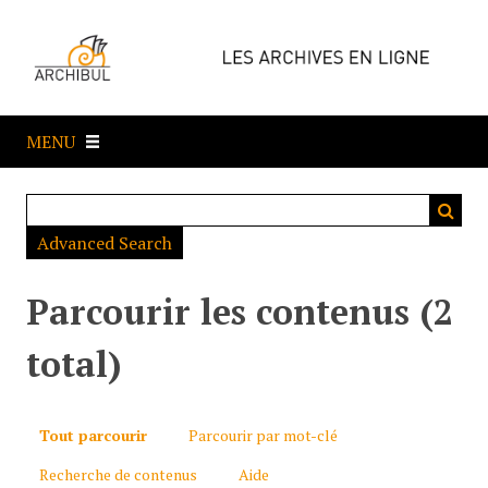
P
a
s
s
e
MENU
r
a
u
c
Advanced Search
o
n
t
Parcourir les contenus (2
e
n
total)
u
p
r
Tout parcourir
Parcourir par mot-clé
i
Recherche de contenus
Aide
n