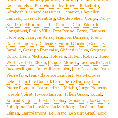
Bale
,
bangkok
,
Baruchello
,
Beethoven
,
Belzébuth
,
Bérakoth
,
Bernard Massenat
,
Camaret
,
Chevalier
Lancelo
,
Claes Oldenburg
,
Claude Pélieu
,
Congo
,
Daily-
Bul
,
Daniel Pommereulle
,
Daudet
,
Dijon
,
Edoardo
Sanguineti
,
Emilio Villa
,
Ezra Pound
,
Ferro
,
Flaubert
,
Florence
,
François Arnal
,
François Dufrene
,
Freud
,
Gabriel Piqueray
,
Galerie Raymond Cordier
,
Georges
Bataille
,
Gestapo Française
,
Ghérasim Luca
,
Gregory
Corso
,
Henri Michaux
,
Holderin
,
Hubert Robert
,
Hugo
Wolf
,
J.M.G Le Clezio
,
Jacques Monory
,
Jacques Prévert
,
Jacques Rigaut
,
James Rosenquist
,
Jean Dewasne
,
Jean
Pierre faye
,
Jean-Clarence Lambert
,
Jean-Jacques
Lebel
,
Jean-Luc Godard
,
Jean-Pierre Duprey
,
Jean-
Pierre Raynaud
,
Jeanne d'Arc
,
Jéricho
,
Jorge Piqueras
,
Joseph Noiret
,
Joyce Mansour
,
Julien Gracq
,
Kodak
,
Konrad Klapeck
,
Kostas Axelos
,
L'Amazone
,
La Galerie
Subalpine
,
La Louvière
,
La Mer Rouge
,
La Seine
,
Lac
Léman
,
Lautréamont
,
Le Figaro
,
Le Saint Graal
,
Lord