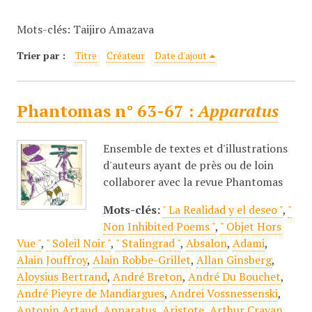
c
Mots-clés: Taijiro Amazava
i
p
Trier par :
Titre
Créateur
Date d'ajout
a
l
Phantomas n° 63-67 :
Apparatus
Ensemble de textes et d'illustrations
d'auteurs ayant de près ou de loin
collaborer avec la revue Phantomas
Mots-clés:
" La Realidad y el deseo "
,
"
Non Inhibited Poems "
,
" Objet Hors
Vue "
,
" Soleil Noir "
,
" Stalingrad "
,
Absalon
,
Adami
,
Alain Jouffroy
,
Alain Robbe-Grillet
,
Allan Ginsberg
,
Aloysius Bertrand
,
André Breton
,
André Du Bouchet
,
André Pieyre de Mandiargues
,
Andrei Vossnessenski
,
Antonin Artaud
,
Apparatus
,
Aristote
,
Arthur Cravan
,