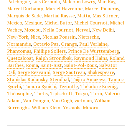
Patchogue
,
Luis Cernuda
,
Malcolm Lowry
,
Man Ray
,
Marcel Duchamp
,
Marcel Havrenne
,
Marcel Piqueray
,
Marquis de Sade
,
Martial Raysse
,
Matta
,
Max Stirner
,
Mexico
,
Mexique
,
Michel Butor
,
Michel Cournot
,
Michel
Vachey
,
Moscou
,
Nella Cournot
,
Nerval
,
New Delhi
,
New-York
,
Nice
,
Nicolas Poussin
,
Nietzsche
,
Normandie
,
Octavio Paz
,
Orange
,
Paul Verlaine
,
Phantomas
,
Phillipe Sollers
,
Prince De Wurttemberg
,
Quetzalcoat
,
Ralph Strondbak
,
Raymond Hains
,
Roland
Barthes
,
Roma
,
Saint-Just
,
Saint-Pol-Roux
,
Salvator
Dali
,
Serge Rezvanni
,
Serge Sautreau
,
Shakespeare
,
Stanislas Rodansky
,
Stendhal
,
Taijiro Amazava
,
Tamura
Ryuchi
,
Tamura Ryuichi
,
Tezontle
,
Théodore Koenig
,
Théosophie
,
Thetis
,
Tijdschrift
,
Tokyo
,
Turin
,
Valerio
Adami
,
Van Dongen
,
Van Gogh
,
vietnam
,
William
Burroughs
,
William Klein
,
Yoshioka Minoru