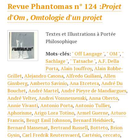
Revue Phantomas n° 124 :
Projet
d'Om , Omtologie d'un projet
Textes et Illustrations à Portée
Philosophique
Mots-clés:
" Off Langage "
,
" OM "
,
"
Sachlage "
,
" Tatsache "
,
A.F. Della
Porta
,
Alain Jouffroy
,
Alain Robbe-
Grillet
,
Alejandro Casona
,
Alfredo Guiliani
,
Allen
Ginsberg
,
Amberto Savinio
,
Ana Etcetera
,
André Du
Bouchet
,
André Martel
,
André Pieyre de Mandiargues
,
André Velter
,
Andrei Vossnessenski
,
Anna Oberto
,
Annie Vivanti
,
Antonio Porta
,
Antonio Tullier
,
Aphorisme
,
Arigo Lora Totino
,
Armel Guerne
,
Arturo
Francis
,
Bengt Emil Johnson
,
Bernard Heidsieck
,
Bernard Massenat
,
Bertrand Russell
,
Botteto
,
Brion
Gysin
,
Carl Fredrik Reutersvaerd
,
Cartésio
,
ceccato
,