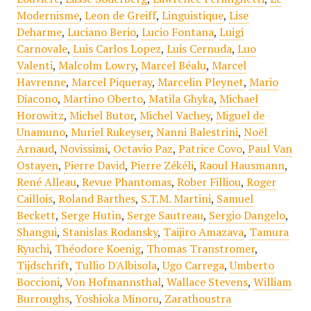
Modernisme
,
Leon de Greiff
,
Linguistique
,
Lise
Deharme
,
Luciano Berio
,
Lucio Fontana
,
Luigi
Carnovale
,
Luis Carlos Lopez
,
Luis Cernuda
,
Luo
Valenti
,
Malcolm Lowry
,
Marcel Béalu
,
Marcel
Havrenne
,
Marcel Piqueray
,
Marcelin Pleynet
,
Mario
Diacono
,
Martino Oberto
,
Matila Ghyka
,
Michael
Horowitz
,
Michel Butor
,
Michel Vachey
,
Miguel de
Unamuno
,
Muriel Rukeyser
,
Nanni Balestrini
,
Noël
Arnaud
,
Novissimi
,
Octavio Paz
,
Patrice Covo
,
Paul Van
Ostayen
,
Pierre David
,
Pierre Zékéli
,
Raoul Hausmann
,
René Alleau
,
Revue Phantomas
,
Rober Filliou
,
Roger
Caillois
,
Roland Barthes
,
S.T.M. Martini
,
Samuel
Beckett
,
Serge Hutin
,
Serge Sautreau
,
Sergio Dangelo
,
Shangui
,
Stanislas Rodansky
,
Taijiro Amazava
,
Tamura
Ryuchi
,
Théodore Koenig
,
Thomas Transtromer
,
Tijdschrift
,
Tullio D'Albisola
,
Ugo Carrega
,
Umberto
Boccioni
,
Von Hofmannsthal
,
Wallace Stevens
,
William
Burroughs
,
Yoshioka Minoru
,
Zarathoustra