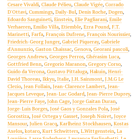
Cesare Vivaldi
,
Claude Pélieu
,
Claude Vigée
,
Corrado
D'Ottavi
,
Cummings
,
Daily-Bul
,
Denis Roche
,
Dogen
,
Edoardo Sanguineti
,
Einstein
,
Elie Pagliarani
,
Emile
Verhaeren
,
Emilio Villa
,
Etiemble
,
Ezra Pound
,
F.T.
Marinetti
,
Farfa
,
François Dufrene
,
François Nourissier
,
Friedrich-Georg Junger
,
Gabriel Piqueray
,
Gabriele
d'Annunzio
,
Gaston Chaissac
,
Genova
,
Georani pascoli
,
Georges Andrews
,
Georges Perros
,
Ghérasim Luca
,
Gottfried Benn
,
Gregorio Maranon
,
Gregory Corso
,
Guido da Verona
,
Gustavo Pittaluga
,
Hakuin
,
Henri-
David Thoreau
,
Ikkyu
,
Italie
,
J.H. Sainmont
,
J.M.G Le
Clezio
,
Jean Follain
,
Jean-Clarence Lambert
,
Jean-
Jacques Leveque
,
Jean-Luc Godard
,
Jean-Pierre Duprey
,
Jean-Pierre Faye
,
John Cage
,
Jorge Gaitan Duran
,
Jorge-Luis Borges
,
José Gaos y Gonzales Pola
,
José
Gorostiza
,
José Ortega y Gasset
,
Joseph Noiret
,
Joyce
Mansour
,
Julien Gracq
,
Karlheinz Stockhausen
,
Kostas
Axelos
,
kotaro
,
Kurt Schwitters
,
L.Wittgenstein
,
La
Louvière
,
Lasse Soderberg
,
Lawrence Ferlinghetti
,
Le