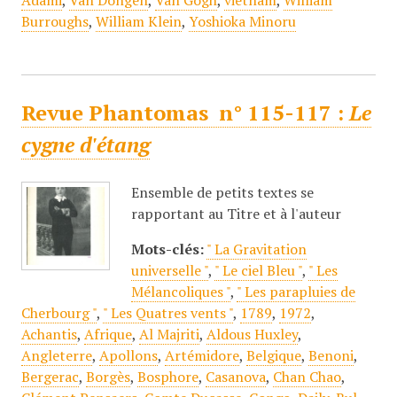
Adami
,
Van Dongen
,
Van Gogh
,
vietnam
,
William
Burroughs
,
William Klein
,
Yoshioka Minoru
Revue Phantomas
n°
115-117 :
Le
cygne d'étang
Ensemble de petits textes se
rapportant au Titre et à l'auteur
Mots-clés:
" La Gravitation
universelle "
,
" Le ciel Bleu "
,
" Les
Mélancoliques "
,
" Les parapluies de
Cherbourg "
,
" Les Quatres vents "
,
1789
,
1972
,
Achantis
,
Afrique
,
Al Majriti
,
Aldous Huxley
,
Angleterre
,
Apollons
,
Artémidore
,
Belgique
,
Benoni
,
Bergerac
,
Borgès
,
Bosphore
,
Casanova
,
Chan Chao
,