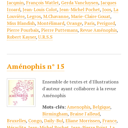
Jacqmin
,
François Watlet
,
Gerda Vancluysen
,
Jacques
Izoard
,
Jean-Louis Colot
,
Jean-Michel Pochet
,
Joos
,
La
Louvière
,
Legros
,
M.Chavanne
,
Marie-Claire Gouat
,
Miss Blandish
,
Montélimard
,
Orange
,
Paris
,
Perigord
,
Pierre Pourbaix
,
Pierre Puttemans
,
Revue Aménophis
,
Robert Kayser
,
U.R.S.S
Aménophis n° 15
Ensemble de textes et d'Illustrations
d'auteur ayant collaborer à la revue
Aménophis
Mots-clés:
Amenophis
,
Belgique
,
Birmingham
,
Braine l'alleud
,
Bruxelles
,
Congo
,
Daily-Bul
,
Eliane Morrissen
,
France
,
Héraclite
,
Jean-Michel Pochet
,
Jean-Pierre Point
,
La