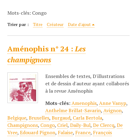
c
Mots-clés: Congo
i
p
Trier par :
Titre
Créateur
Date d'ajout
a
l
Aménophis n° 24 :
Les
champignons
Ensembles de textes, D'illustrations
et de dessin d'auteur ayant collaborés
à la revue Aménophis
Mots-clés:
Amenophis
,
Anne Vanyp
,
Anthelme Brillat-Savarin
,
Avignon
,
Belgique
,
Bruxelles
,
Burgaud
,
Carla Bertola
,
Champignons
,
Congo
,
Criel
,
Daily-Bul
,
De Clercq
,
De
Vree
,
Edouard Pignon
,
Falaise
,
France
,
François