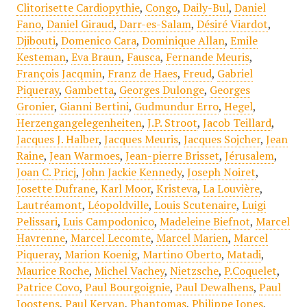
Clitorisette Cardiopythie
,
Congo
,
Daily-Bul
,
Daniel
Fano
,
Daniel Giraud
,
Darr-es-Salam
,
Désiré Viardot
,
Djibouti
,
Domenico Cara
,
Dominique Allan
,
Emile
Kesteman
,
Eva Braun
,
Fausca
,
Fernande Meuris
,
François Jacqmin
,
Franz de Haes
,
Freud
,
Gabriel
Piqueray
,
Gambetta
,
Georges Dulonge
,
Georges
Gronier
,
Gianni Bertini
,
Gudmundur Erro
,
Hegel
,
Herzengangelegenheiten
,
J.P. Stroot
,
Jacob Teillard
,
Jacques J. Halber
,
Jacques Meuris
,
Jacques Sojcher
,
Jean
Raine
,
Jean Warmoes
,
Jean-pierre Brisset
,
Jérusalem
,
Joan C. Pricj
,
John Jackie Kennedy
,
Joseph Noiret
,
Josette Dufrane
,
Karl Moor
,
Kristeva
,
La Louvière
,
Lautréamont
,
Léopoldville
,
Louis Scutenaire
,
Luigi
Pelissari
,
Luis Campodonico
,
Madeleine Biefnot
,
Marcel
Havrenne
,
Marcel Lecomte
,
Marcel Marien
,
Marcel
Piqueray
,
Marion Koenig
,
Martino Oberto
,
Matadi
,
Maurice Roche
,
Michel Vachey
,
Nietzsche
,
P.Coquelet
,
Patrice Covo
,
Paul Bourgoignie
,
Paul Dewalhens
,
Paul
Joostens
,
Paul Kervan
,
Phantomas
,
Philippe Jones
,