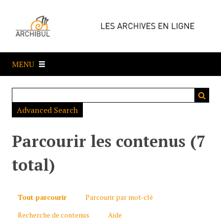
P
a
s
s
e
MENU
r
a
u
c
Advanced Search
o
n
t
Parcourir les contenus (7
e
n
total)
u
p
r
Tout parcourir
Parcourir par mot-clé
i
Recherche de contenus
Aide
n