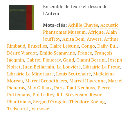
Ensemble de texte et dessin de
l'Auteur
Mots-clés:
Achille Chavée
,
Acoustic
Phantomas Museum
,
Afrique
,
Alain
Jouffroy
,
Anita Beni
,
Anvers
,
Arthur
Rimbaud
,
Bruxelles
,
Claire Lejeune
,
Congo
,
Daily-Bul
,
Désiré Viardot
,
Emilio Scanavino
,
France
,
François
Jacqmin
,
Gabriel Piqueray
,
Gand
,
Gianni Bertini
,
Joseph
Noiret
,
Juan Bellarmin
,
La Louvière
,
Librairie La Proue
,
Librairie Le Minotaure
,
Louis Scutenaire
,
Madeleine
Moreau
,
Marcel Broodthaers
,
Marcel Havrenne
,
Marcel
Piqueray
,
Max Gillaux
,
Paris
,
Paul Neuhuys
,
Pierre
Puttemans
,
Pol Le Roy
,
R.L. Stevenson
,
Revue
Phantomas
,
Sergio D'Angelo
,
Théodore Koenig
,
Tijdschrift
,
Varsovie