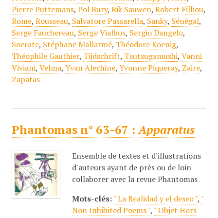
Pierre Puttemans
,
Pol Bury
,
Rik Sauwen
,
Robert Filliou
,
Rome
,
Rousseau
,
Salvatore Passarella
,
Sanky
,
Sénégal
,
Serge Fauchereau
,
Serge Vialbos
,
Sergio Dangelo
,
Socrate
,
Stéphane Mallarmé
,
Théodore Koenig
,
Théophile Gauthier
,
Tijdschrift
,
Tsutsugamushi
,
Vanni
Viviani
,
Velma
,
Yvan Alechine
,
Yvonne Piqueray
,
Zaire
,
Zapatas
Phantomas n° 63-67 :
Apparatus
Ensemble de textes et d'illustrations
d'auteurs ayant de près ou de loin
collaborer avec la revue Phantomas
Mots-clés:
" La Realidad y el deseo "
,
"
Non Inhibited Poems "
,
" Objet Hors