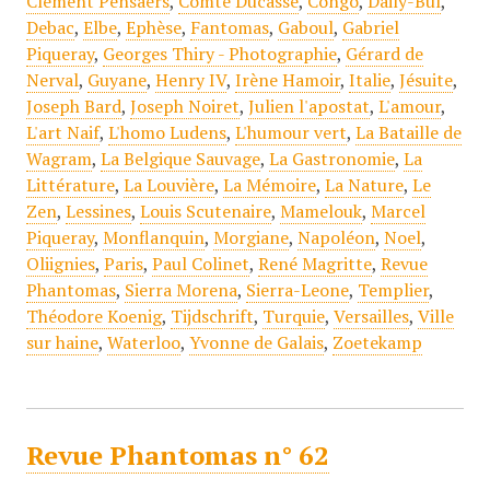
Clément Pensaers
,
Comte Ducasse
,
Congo
,
Daily-Bul
,
Debac
,
Elbe
,
Ephèse
,
Fantomas
,
Gaboul
,
Gabriel
Piqueray
,
Georges Thiry - Photographie
,
Gérard de
Nerval
,
Guyane
,
Henry IV
,
Irène Hamoir
,
Italie
,
Jésuite
,
Joseph Bard
,
Joseph Noiret
,
Julien l'apostat
,
L'amour
,
L'art Naif
,
L'homo Ludens
,
L'humour vert
,
La Bataille de
Wagram
,
La Belgique Sauvage
,
La Gastronomie
,
La
Littérature
,
La Louvière
,
La Mémoire
,
La Nature
,
Le
Zen
,
Lessines
,
Louis Scutenaire
,
Mamelouk
,
Marcel
Piqueray
,
Monflanquin
,
Morgiane
,
Napoléon
,
Noel
,
Oliignies
,
Paris
,
Paul Colinet
,
René Magritte
,
Revue
Phantomas
,
Sierra Morena
,
Sierra-Leone
,
Templier
,
Théodore Koenig
,
Tijdschrift
,
Turquie
,
Versailles
,
Ville
sur haine
,
Waterloo
,
Yvonne de Galais
,
Zoetekamp
Revue Phantomas n° 62