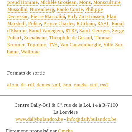
preud'Homme
,
Michèle Grosjean
,
Mons
,
Monsculture
,
Mussolini
,
Nuremberg
,
Paolo Conte
,
Philippe
Decressac
,
Pierre Marcolini
,
Pirly Zurstrassen
,
Plan
Marshall
,
Police
,
Prince Charles
,
R.Urbain
,
RAAL
,
Raoul
d'Elsinne
,
Raoul Vaneigem
,
RTBF
,
Saint-Georges
,
Serge
Poliart
,
Socialisme
,
Théophile de Giraud
,
Thomas
Brenner
,
Topolino
,
TVA
,
Van Cauwenberghe
,
Ville-Sur-
haine
,
Wallonie
Formats de sortie
atom
,
dc-rdf
,
dcmes-xml
,
json
,
omeka-xml
,
rss2
o
Centre Daily-Bul & C
, rue de la Loi, 14 à B-7100
La Louvière
www.dailybulandco.be
-
info@dailybulandco.be
Fièrement propulsé par
Omeka
.