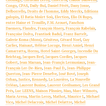
Congo
,
CPAS
,
Daily-Bul
,
Daniel Férèt
,
Dany Josse
,
Delborrello
,
Droits de l'homme
,
Eddy Merckx
,
Editions
galopin
,
El Batia Moûrt Soû
,
Election
,
Elio Di Rupo
,
entre Haine et Trouille
,
F.M. Arouet
,
Fanchon
Daemers
,
Flandre
,
François Hnery
,
François Rabelais
,
Françoise Dolto
,
Frantisek Badul
,
Franz Bartelt
,
Galerie Koma (Mons)
,
Géniteur
,
Gérard Noel
,
Guy
Carlier
,
Hainaut
,
Hélène Locoge
,
Henri Amiel
,
Henri
Camarratta
,
Hornu
,
Hotel Saint-Georges
,
Incendie Du
Reichtag
,
Jacques Brel
,
Jacques Cordier
,
Jacques
Gobert
,
Jean Marsan
,
Jean-Françis Lermusiaux
,
Jean-
François Ler-De-Rien
,
Jean-Paul D.
,
Jean-Philippe
Querton
,
Jean-Pierre Denefve
,
José Bové
,
Joseph
Orban
,
Justice
,
Kennedy
,
La Louvière
,
La Nouvelle
Orléan
,
Laurent Busine
,
Laurent Greilsamer
,
Les Grand
Prés
,
Luc LEENS
,
Maison Plisnier
,
Mao
,
Marc Wilmots
,
Maria Arena
,
Martin Leroy
,
Mathot
,
Maurice L
,
Michael
Vico
,
Michel Delacroix
,
Michel Delattre
,
Michel