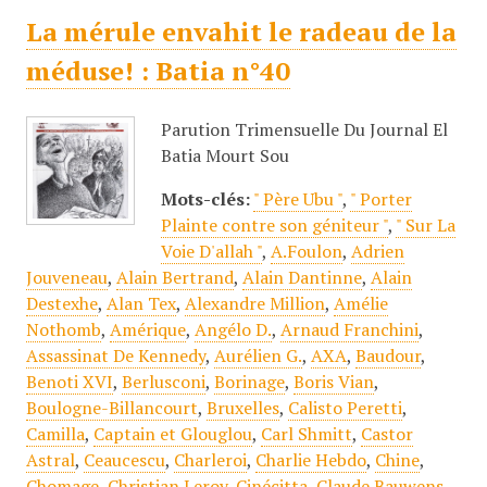
La mérule envahit le radeau de la
méduse! : Batia n°40
Parution Trimensuelle Du Journal El
Batia Mourt Sou
Mots-clés:
" Père Ubu "
,
" Porter
Plainte contre son géniteur "
,
" Sur La
Voie D'allah "
,
A.Foulon
,
Adrien
Jouveneau
,
Alain Bertrand
,
Alain Dantinne
,
Alain
Destexhe
,
Alan Tex
,
Alexandre Million
,
Amélie
Nothomb
,
Amérique
,
Angélo D.
,
Arnaud Franchini
,
Assassinat De Kennedy
,
Aurélien G.
,
AXA
,
Baudour
,
Benoti XVI
,
Berlusconi
,
Borinage
,
Boris Vian
,
Boulogne-Billancourt
,
Bruxelles
,
Calisto Peretti
,
Camilla
,
Captain et Glouglou
,
Carl Shmitt
,
Castor
Astral
,
Ceaucescu
,
Charleroi
,
Charlie Hebdo
,
Chine
,
Chomage
,
Christian Leroy
,
Cinécitta
,
Claude Bauwens
,