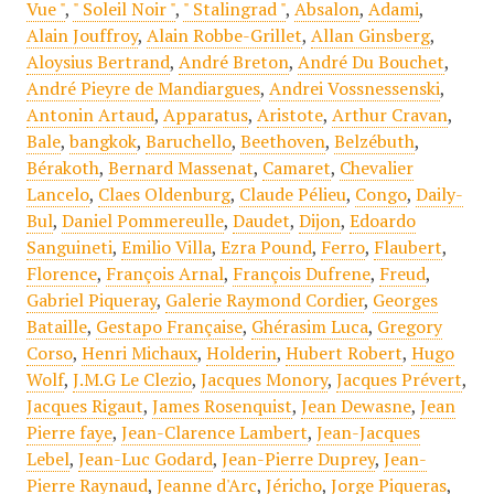
Vue "
,
" Soleil Noir "
,
" Stalingrad "
,
Absalon
,
Adami
,
Alain Jouffroy
,
Alain Robbe-Grillet
,
Allan Ginsberg
,
Aloysius Bertrand
,
André Breton
,
André Du Bouchet
,
André Pieyre de Mandiargues
,
Andrei Vossnessenski
,
Antonin Artaud
,
Apparatus
,
Aristote
,
Arthur Cravan
,
Bale
,
bangkok
,
Baruchello
,
Beethoven
,
Belzébuth
,
Bérakoth
,
Bernard Massenat
,
Camaret
,
Chevalier
Lancelo
,
Claes Oldenburg
,
Claude Pélieu
,
Congo
,
Daily-
Bul
,
Daniel Pommereulle
,
Daudet
,
Dijon
,
Edoardo
Sanguineti
,
Emilio Villa
,
Ezra Pound
,
Ferro
,
Flaubert
,
Florence
,
François Arnal
,
François Dufrene
,
Freud
,
Gabriel Piqueray
,
Galerie Raymond Cordier
,
Georges
Bataille
,
Gestapo Française
,
Ghérasim Luca
,
Gregory
Corso
,
Henri Michaux
,
Holderin
,
Hubert Robert
,
Hugo
Wolf
,
J.M.G Le Clezio
,
Jacques Monory
,
Jacques Prévert
,
Jacques Rigaut
,
James Rosenquist
,
Jean Dewasne
,
Jean
Pierre faye
,
Jean-Clarence Lambert
,
Jean-Jacques
Lebel
,
Jean-Luc Godard
,
Jean-Pierre Duprey
,
Jean-
Pierre Raynaud
,
Jeanne d'Arc
,
Jéricho
,
Jorge Piqueras
,