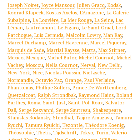
Joseph Noiret
,
Joyce Mansour
,
Julien Gracq
,
Kodak
,
Konrad Klapeck
,
Kostas Axelos
,
L'Amazone
,
La Galerie
Subalpine
,
La Louvière
,
La Mer Rouge
,
La Seine
,
Lac
Léman
,
Lautréamont
,
Le Figaro
,
Le Saint Graal
,
Lord
Patchogue
,
Luis Cernuda
,
Malcolm Lowry
,
Man Ray
,
Marcel Duchamp
,
Marcel Havrenne
,
Marcel Piqueray
,
Marquis de Sade
,
Martial Raysse
,
Matta
,
Max Stirner
,
Mexico
,
Mexique
,
Michel Butor
,
Michel Cournot
,
Michel
Vachey
,
Moscou
,
Nella Cournot
,
Nerval
,
New Delhi
,
New-York
,
Nice
,
Nicolas Poussin
,
Nietzsche
,
Normandie
,
Octavio Paz
,
Orange
,
Paul Verlaine
,
Phantomas
,
Phillipe Sollers
,
Prince De Wurttemberg
,
Quetzalcoat
,
Ralph Strondbak
,
Raymond Hains
,
Roland
Barthes
,
Roma
,
Saint-Just
,
Saint-Pol-Roux
,
Salvator
Dali
,
Serge Rezvanni
,
Serge Sautreau
,
Shakespeare
,
Stanislas Rodansky
,
Stendhal
,
Taijiro Amazava
,
Tamura
Ryuchi
,
Tamura Ryuichi
,
Tezontle
,
Théodore Koenig
,
Théosophie
,
Thetis
,
Tijdschrift
,
Tokyo
,
Turin
,
Valerio