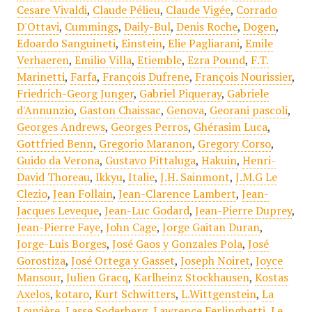
Cesare Vivaldi
,
Claude Pélieu
,
Claude Vigée
,
Corrado
D'Ottavi
,
Cummings
,
Daily-Bul
,
Denis Roche
,
Dogen
,
Edoardo Sanguineti
,
Einstein
,
Elie Pagliarani
,
Emile
Verhaeren
,
Emilio Villa
,
Etiemble
,
Ezra Pound
,
F.T.
Marinetti
,
Farfa
,
François Dufrene
,
François Nourissier
,
Friedrich-Georg Junger
,
Gabriel Piqueray
,
Gabriele
d'Annunzio
,
Gaston Chaissac
,
Genova
,
Georani pascoli
,
Georges Andrews
,
Georges Perros
,
Ghérasim Luca
,
Gottfried Benn
,
Gregorio Maranon
,
Gregory Corso
,
Guido da Verona
,
Gustavo Pittaluga
,
Hakuin
,
Henri-
David Thoreau
,
Ikkyu
,
Italie
,
J.H. Sainmont
,
J.M.G Le
Clezio
,
Jean Follain
,
Jean-Clarence Lambert
,
Jean-
Jacques Leveque
,
Jean-Luc Godard
,
Jean-Pierre Duprey
,
Jean-Pierre Faye
,
John Cage
,
Jorge Gaitan Duran
,
Jorge-Luis Borges
,
José Gaos y Gonzales Pola
,
José
Gorostiza
,
José Ortega y Gasset
,
Joseph Noiret
,
Joyce
Mansour
,
Julien Gracq
,
Karlheinz Stockhausen
,
Kostas
Axelos
,
kotaro
,
Kurt Schwitters
,
L.Wittgenstein
,
La
Louvière
,
Lasse Soderberg
,
Lawrence Ferlinghetti
,
Le