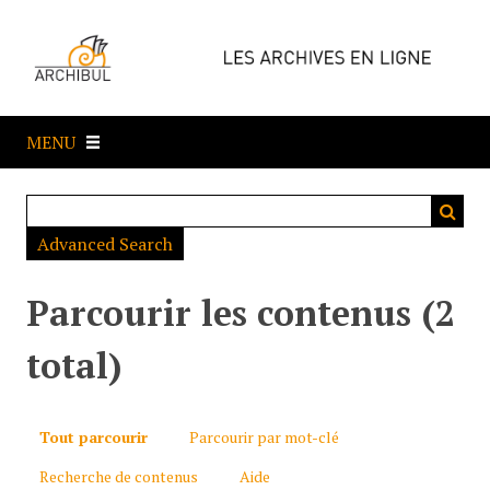
P
a
s
s
e
MENU
r
a
u
c
Advanced Search
o
n
t
Parcourir les contenus (2
e
n
total)
u
p
r
Tout parcourir
Parcourir par mot-clé
i
Recherche de contenus
Aide
n