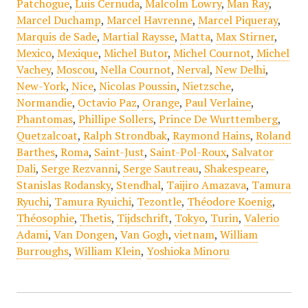
Patchogue
,
Luis Cernuda
,
Malcolm Lowry
,
Man Ray
,
Marcel Duchamp
,
Marcel Havrenne
,
Marcel Piqueray
,
Marquis de Sade
,
Martial Raysse
,
Matta
,
Max Stirner
,
Mexico
,
Mexique
,
Michel Butor
,
Michel Cournot
,
Michel
Vachey
,
Moscou
,
Nella Cournot
,
Nerval
,
New Delhi
,
New-York
,
Nice
,
Nicolas Poussin
,
Nietzsche
,
Normandie
,
Octavio Paz
,
Orange
,
Paul Verlaine
,
Phantomas
,
Phillipe Sollers
,
Prince De Wurttemberg
,
Quetzalcoat
,
Ralph Strondbak
,
Raymond Hains
,
Roland
Barthes
,
Roma
,
Saint-Just
,
Saint-Pol-Roux
,
Salvator
Dali
,
Serge Rezvanni
,
Serge Sautreau
,
Shakespeare
,
Stanislas Rodansky
,
Stendhal
,
Taijiro Amazava
,
Tamura
Ryuchi
,
Tamura Ryuichi
,
Tezontle
,
Théodore Koenig
,
Théosophie
,
Thetis
,
Tijdschrift
,
Tokyo
,
Turin
,
Valerio
Adami
,
Van Dongen
,
Van Gogh
,
vietnam
,
William
Burroughs
,
William Klein
,
Yoshioka Minoru