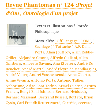
Revue Phantomas n° 124 :
Projet
d'Om , Omtologie d'un projet
Textes et Illustrations à Portée
Philosophique
Mots-clés:
" Off Langage "
,
" OM "
,
"
Sachlage "
,
" Tatsache "
,
A.F. Della
Porta
,
Alain Jouffroy
,
Alain Robbe-
Grillet
,
Alejandro Casona
,
Alfredo Guiliani
,
Allen
Ginsberg
,
Amberto Savinio
,
Ana Etcetera
,
André Du
Bouchet
,
André Martel
,
André Pieyre de Mandiargues
,
André Velter
,
Andrei Vossnessenski
,
Anna Oberto
,
Annie Vivanti
,
Antonio Porta
,
Antonio Tullier
,
Aphorisme
,
Arigo Lora Totino
,
Armel Guerne
,
Arturo
Francis
,
Bengt Emil Johnson
,
Bernard Heidsieck
,
Bernard Massenat
,
Bertrand Russell
,
Botteto
,
Brion
Gysin
,
Carl Fredrik Reutersvaerd
,
Cartésio
,
ceccato
,