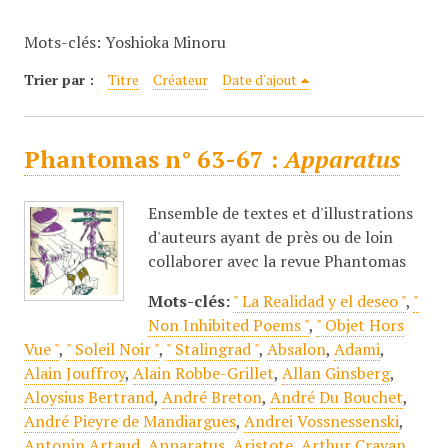
c
Mots-clés: Yoshioka Minoru
i
p
Trier par :
Titre
Créateur
Date d'ajout
a
l
Phantomas n° 63-67 :
Apparatus
Ensemble de textes et d'illustrations
d'auteurs ayant de près ou de loin
collaborer avec la revue Phantomas
Mots-clés:
" La Realidad y el deseo "
,
"
Non Inhibited Poems "
,
" Objet Hors
Vue "
,
" Soleil Noir "
,
" Stalingrad "
,
Absalon
,
Adami
,
Alain Jouffroy
,
Alain Robbe-Grillet
,
Allan Ginsberg
,
Aloysius Bertrand
,
André Breton
,
André Du Bouchet
,
André Pieyre de Mandiargues
,
Andrei Vossnessenski
,
Antonin Artaud
,
Apparatus
,
Aristote
,
Arthur Cravan
,