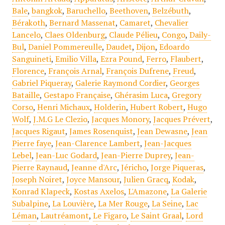
Bale
,
bangkok
,
Baruchello
,
Beethoven
,
Belzébuth
,
Bérakoth
,
Bernard Massenat
,
Camaret
,
Chevalier
Lancelo
,
Claes Oldenburg
,
Claude Pélieu
,
Congo
,
Daily-
Bul
,
Daniel Pommereulle
,
Daudet
,
Dijon
,
Edoardo
Sanguineti
,
Emilio Villa
,
Ezra Pound
,
Ferro
,
Flaubert
,
Florence
,
François Arnal
,
François Dufrene
,
Freud
,
Gabriel Piqueray
,
Galerie Raymond Cordier
,
Georges
Bataille
,
Gestapo Française
,
Ghérasim Luca
,
Gregory
Corso
,
Henri Michaux
,
Holderin
,
Hubert Robert
,
Hugo
Wolf
,
J.M.G Le Clezio
,
Jacques Monory
,
Jacques Prévert
,
Jacques Rigaut
,
James Rosenquist
,
Jean Dewasne
,
Jean
Pierre faye
,
Jean-Clarence Lambert
,
Jean-Jacques
Lebel
,
Jean-Luc Godard
,
Jean-Pierre Duprey
,
Jean-
Pierre Raynaud
,
Jeanne d'Arc
,
Jéricho
,
Jorge Piqueras
,
Joseph Noiret
,
Joyce Mansour
,
Julien Gracq
,
Kodak
,
Konrad Klapeck
,
Kostas Axelos
,
L'Amazone
,
La Galerie
Subalpine
,
La Louvière
,
La Mer Rouge
,
La Seine
,
Lac
Léman
,
Lautréamont
,
Le Figaro
,
Le Saint Graal
,
Lord