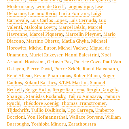
Modernisme
,
Leon de Greiff
,
Linguistique
,
Lise
Deharme
,
Luciano Berio
,
Lucio Fontana
,
Luigi
Carnovale
,
Luis Carlos Lopez
,
Luis Cernuda
,
Luo
Valenti
,
Malcolm Lowry
,
Marcel Béalu
,
Marcel
Havrenne
,
Marcel Piqueray
,
Marcelin Pleynet
,
Mario
Diacono
,
Martino Oberto
,
Matila Ghyka
,
Michael
Horowitz
,
Michel Butor
,
Michel Vachey
,
Miguel de
Unamuno
,
Muriel Rukeyser
,
Nanni Balestrini
,
Noël
Arnaud
,
Novissimi
,
Octavio Paz
,
Patrice Covo
,
Paul Van
Ostayen
,
Pierre David
,
Pierre Zékéli
,
Raoul Hausmann
,
René Alleau
,
Revue Phantomas
,
Rober Filliou
,
Roger
Caillois
,
Roland Barthes
,
S.T.M. Martini
,
Samuel
Beckett
,
Serge Hutin
,
Serge Sautreau
,
Sergio Dangelo
,
Shangui
,
Stanislas Rodansky
,
Taijiro Amazava
,
Tamura
Ryuchi
,
Théodore Koenig
,
Thomas Transtromer
,
Tijdschrift
,
Tullio D'Albisola
,
Ugo Carrega
,
Umberto
Boccioni
,
Von Hofmannsthal
,
Wallace Stevens
,
William
Burroughs
,
Yoshioka Minoru
,
Zarathoustra