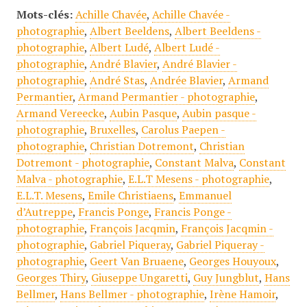
Mots-clés:
Achille Chavée
,
Achille Chavée -
photographie
,
Albert Beeldens
,
Albert Beeldens -
photographie
,
Albert Ludé
,
Albert Ludé -
photographie
,
André Blavier
,
André Blavier -
photographie
,
André Stas
,
Andrée Blavier
,
Armand
Permantier
,
Armand Permantier - photographie
,
Armand Vereecke
,
Aubin Pasque
,
Aubin pasque -
photographie
,
Bruxelles
,
Carolus Paepen -
photographie
,
Christian Dotremont
,
Christian
Dotremont - photographie
,
Constant Malva
,
Constant
Malva - photographie
,
E.L.T Mesens - photographie
,
E.L.T. Mesens
,
Emile Christiaens
,
Emmanuel
d’Autreppe
,
Francis Ponge
,
Francis Ponge -
photographie
,
François Jacqmin
,
François Jacqmin -
photographie
,
Gabriel Piqueray
,
Gabriel Piqueray -
photographie
,
Geert Van Bruaene
,
Georges Houyoux
,
Georges Thiry
,
Giuseppe Ungaretti
,
Guy Jungblut
,
Hans
Bellmer
,
Hans Bellmer - photographie
,
Irène Hamoir
,