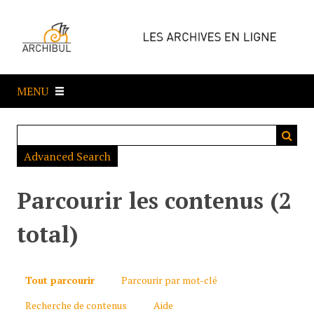
P
a
s
s
e
MENU
r
a
u
c
Advanced Search
o
n
t
Parcourir les contenus (2
e
n
total)
u
p
r
Tout parcourir
Parcourir par mot-clé
i
Recherche de contenus
Aide
n