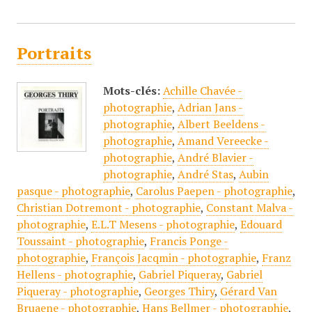
Portraits
Mots-clés:
Achille Chavée -
photographie
,
Adrian Jans -
photographie
,
Albert Beeldens -
photographie
,
Amand Vereecke -
photographie
,
André Blavier -
photographie
,
André Stas
,
Aubin
pasque - photographie
,
Carolus Paepen - photographie
,
Christian Dotremont - photographie
,
Constant Malva -
photographie
,
E.L.T Mesens - photographie
,
Edouard
Toussaint - photographie
,
Francis Ponge -
photographie
,
François Jacqmin - photographie
,
Franz
Hellens - photographie
,
Gabriel Piqueray
,
Gabriel
Piqueray - photographie
,
Georges Thiry
,
Gérard Van
Bruaene - photographie
,
Hans Bellmer - photographie
,