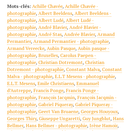
Mots-clés:
Achille Chavée
,
Achille Chavée -
photographie
,
Albert Beeldens
,
Albert Beeldens -
photographie
,
Albert Ludé
,
Albert Ludé -
photographie
,
André Blavier
,
André Blavier -
photographie
,
André Stas
,
Andrée Blavier
,
Armand
Permantier
,
Armand Permantier - photographie
,
Armand Vereecke
,
Aubin Pasque
,
Aubin pasque -
photographie
,
Bruxelles
,
Carolus Paepen -
photographie
,
Christian Dotremont
,
Christian
Dotremont - photographie
,
Constant Malva
,
Constant
Malva - photographie
,
E.L.T Mesens - photographie
,
E.L.T. Mesens
,
Emile Christiaens
,
Emmanuel
d’Autreppe
,
Francis Ponge
,
Francis Ponge -
photographie
,
François Jacqmin
,
François Jacqmin -
photographie
,
Gabriel Piqueray
,
Gabriel Piqueray -
photographie
,
Geert Van Bruaene
,
Georges Houyoux
,
Georges Thiry
,
Giuseppe Ungaretti
,
Guy Jungblut
,
Hans
Bellmer
,
Hans Bellmer - photographie
,
Irène Hamoir
,