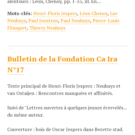
alentours : Léon, Chenoy, pp. 1-35, ill. En…
Mots-clés:
Henri-Floris Jespers
,
Léon Chenoy
,
Luc
Neuhuys
,
Paul Joostens
,
Paul Neuhuys
,
Pierre-Louis
Flouquet
,
Thierry Neuhuys
Bulletin de la Fondation Ca Ira
N°17
Texte principal de Henri-Floris Jespers : Neuhuys et
van Ostaijen : Rencontres manquées et affinités.
Suivi de "Lettres ouvertes à quelques jeunes écervelés...
du même auteur.
Couverture : bois de Oscar Jespers dans Bezette stad.