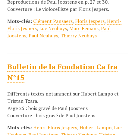
Reproductions de Paul Joostens en p. 27 et 30.
Couverture : Le violocelliste par Floris Jespers.
Mots-clés:
Clément Pansaers
,
Floris Jespers
,
Henri-
Floris Jespers
,
Luc Neuhuys
,
Marc Eemans
,
Paul
Joostens
,
Paul Neuhuys
,
Thierry Neuhuys
Bulletin de la Fondation Ca Ira
N°15
Différents textes notamment sur Hubert Lampo et
Tristan Tzara.
Page 25 : bois gravé de Paul Joostens
Couverture : bois gravé de Paul Joostens
Mots-clés:
Henri-Floris Jespers
,
Hubert Lampo
,
Luc
Neuhuys
,
Paul Joostens
,
Thierry Neuhuys
,
Tristan