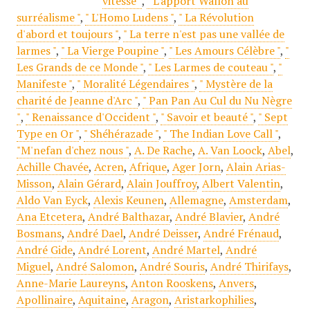
vitesse "
,
" L'apport Wallon au
surréalisme "
,
" L'Homo Ludens "
,
" La Révolution
d'abord et toujours "
,
" La terre n'est pas une vallée de
larmes "
,
" La Vierge Poupine "
,
" Les Amours Célèbre "
,
"
Les Grands de ce Monde "
,
" Les Larmes de couteau "
,
"
Manifeste "
,
" Moralité Légendaires "
,
" Mystère de la
charité de Jeanne d'Arc "
,
" Pan Pan Au Cul du Nu Nègre
"
,
" Renaissance d'Occident "
,
" Savoir et beauté "
,
" Sept
Type en Or "
,
" Shéhérazade "
,
" The Indian Love Call "
,
"M'nefan d'chez nous "
,
A. De Rache
,
A. Van Loock
,
Abel
,
Achille Chavée
,
Acren
,
Afrique
,
Ager Jorn
,
Alain Arias-
Misson
,
Alain Gérard
,
Alain Jouffroy
,
Albert Valentin
,
Aldo Van Eyck
,
Alexis Keunen
,
Allemagne
,
Amsterdam
,
Ana Etcetera
,
André Balthazar
,
André Blavier
,
André
Bosmans
,
André Dael
,
André Deisser
,
André Frénaud
,
André Gide
,
André Lorent
,
André Martel
,
André
Miguel
,
André Salomon
,
André Souris
,
André Thirifays
,
Anne-Marie Laureyns
,
Anton Rooskens
,
Anvers
,
Apollinaire
,
Aquitaine
,
Aragon
,
Aristarkophilies
,