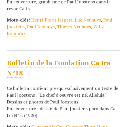
En couverture, graphisme de Paul Joostens dans la
revue Ca Ira.…
Mots-clés:
Henri-Floris Jespers
,
Luc Neuhuys
,
Paul
Joostens
,
Paul Neuhuys
,
Thierry Neuhuys
,
Willy
Koninckx
Bulletin de la Fondation Ca Ira
N°18
Ce bulletin contient presqu'exclusivement un texte de
Paul Joostens : "Le chef d'oeuvre est né. Alleluia."
Dessins et photos de Paul Joostens.
En couverture : dessin de Paul Joostens paru dans Ca
Ira N°5. (1920)
Mots-clés:
Georges Marïen
,
Georges Thiry
,
Henri-