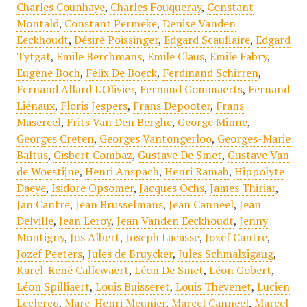
Charles Counhaye
,
Charles Fouqueray
,
Constant
Montald
,
Constant Permeke
,
Denise Vanden
Eeckhoudt
,
Désiré Poissinger
,
Edgard Scauflaire
,
Edgard
Tytgat
,
Emile Berchmans
,
Emile Claus
,
Emile Fabry
,
Eugène Boch
,
Félix De Boeck
,
Ferdinand Schirren
,
Fernand Allard L'Olivier
,
Fernand Gommaerts
,
Fernand
Liénaux
,
Floris Jespers
,
Frans Depooter
,
Frans
Masereel
,
Frits Van Den Berghe
,
George Minne
,
Georges Creten
,
Georges Vantongerloo
,
Georges-Marie
Baltus
,
Gisbert Combaz
,
Gustave De Smet
,
Gustave Van
de Woestijne
,
Henri Anspach
,
Henri Ramah
,
Hippolyte
Daeye
,
Isidore Opsomer
,
Jacques Ochs
,
James Thiriar
,
Jan Cantre
,
Jean Brusselmans
,
Jean Canneel
,
Jean
Delville
,
Jean Leroy
,
Jean Vanden Eeckhoudt
,
Jenny
Montigny
,
Jos Albert
,
Joseph Lacasse
,
Jozef Cantre
,
Jozef Peeters
,
Jules de Bruycker
,
Jules Schmalzigaug
,
Karel-René Callewaert
,
Léon De Smet
,
Léon Gobert
,
Léon Spilliaert
,
Louis Buisseret
,
Louis Thevenet
,
Lucien
Leclercq
,
Marc-Henri Meunier
,
Marcel Canneel
,
Marcel