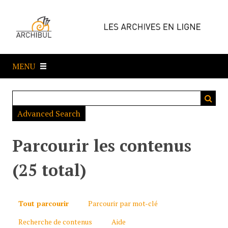
P
a
s
s
e
MENU
r
a
u
c
Advanced Search
o
n
t
Parcourir les contenus
e
n
(25 total)
u
p
r
Tout parcourir
Parcourir par mot-clé
i
Recherche de contenus
Aide
n