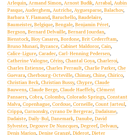
Arlequin
,
Armand Simon
,
Arnost Budik
,
Arrabal
,
Aubin
Pasque
,
Auderghem
,
Autriche
,
Ayguesparse
,
Balachov
,
Barbara Y. Flamand
,
Baruchello
,
Baudelaire
,
Baumeister
,
Belgique
,
Bengale
,
Benjamin Péret
,
Bergson
,
Bernard Delvaille
,
Bernard Jourdan
,
Bienstock
,
Bioy Casares
,
Bordone
,
Brit Cederrftam
,
Bruno Munari
,
Byzance
,
Cabinet Maldoror
,
Cain
,
Calice-Ligure
,
Caradec
,
Carl-Henning Pedersen
,
Catherine Valogne
,
Cérisy
,
Chantal Goya
,
Charleroi
,
Charles Estienne
,
Charles Perrault
,
Charlie Parker
,
Che
Guevara
,
Cherbourg-Octeville
,
Chimay
,
Chine
,
Chirico
,
Christian Beck
,
Christian Bussy
,
Chypre
,
Claude
Bauwens
,
Claude Berge
,
Claude Haeffely
,
Clément
Pansaers
,
Cobra
,
Colombo
,
Colorado Springs
,
Constant
Malva
,
Copenhague
,
Cordoue
,
Corneille
,
Count Jarteul
,
Crippa
,
Curnonsky
,
cyrano De Bergerac
,
Dadaïsme
,
Dadaiste
,
Daily-Bul
,
Danemark
,
Danube
,
David
Sylvester
,
Degouve De Nuncques
,
Degreef
,
Delvaux
,
Denis Marion
,
Denise Grangé
,
Diderot
,
Dieter