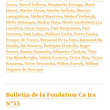
Caron
,
Marcel Jefferys
,
Marguerite Putsage
,
Marie
Howet
,
Marthe Donas
,
Marthe Guillain
,
Maurice
Laangaskens
,
Médard Maertens
,
Médard Verburgh
,
Miche Debauque
,
Modest Huys
,
Musée Ianchelevici (La
Louvière)
,
Oscar Jespers
,
Paul Haegemans
,
Paul
Joostens
,
Paul Leduc
,
Philibert Cockx
,
Pierre Paulus
,
Prosper de Troyer
,
Raymond De La Haye
,
Raymond Du
Moulin
,
Rik Wouters
,
Rodolphe Strebelle
,
Roger
Parent
,
Roméo Dumoulin
,
Sébastien Clerbois
,
Théo
Van Rijsselberghe
,
Valérie Formery
,
Victor Dieu
,
Victor
Rousseau
,
Victor Sevranckx
,
Willem Paerels
,
William
Degouve de Nuncque
Bulletin de la Fondation Ca Ira
N°33