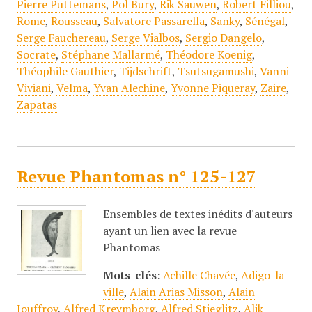
Pierre Puttemans
,
Pol Bury
,
Rik Sauwen
,
Robert Filliou
,
Rome
,
Rousseau
,
Salvatore Passarella
,
Sanky
,
Sénégal
,
Serge Fauchereau
,
Serge Vialbos
,
Sergio Dangelo
,
Socrate
,
Stéphane Mallarmé
,
Théodore Koenig
,
Théophile Gauthier
,
Tijdschrift
,
Tsutsugamushi
,
Vanni
Viviani
,
Velma
,
Yvan Alechine
,
Yvonne Piqueray
,
Zaire
,
Zapatas
Revue Phantomas n° 125-127
Ensembles de textes inédits d'auteurs
ayant un lien avec la revue
Phantomas
Mots-clés:
Achille Chavée
,
Adigo-la-
ville
,
Alain Arias Misson
,
Alain
Jouffroy
,
Alfred Kreymborg
,
Alfred Stieglitz
,
Alik