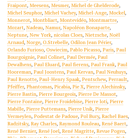
Fraipont
,
Meesens
,
Mesmer
,
Michel de Ghelderode
,
Michel Seuphor
,
Michel Vachey
,
Michel-Ange
,
Mockel
,
Monnerot
,
Montbliart
,
Montevidéo
,
Montmartre
,
Mozart
,
Nadeau
,
Namur
,
Napoléon Bonaparte
,
Neptune
,
New York
,
nicolas Cloes
,
Nietzsche
,
Noël
Arnaud
,
Norge
,
O.Strebelle
,
Odilon Jean Périer
,
Orlando Furioso
,
Oswiecim
,
Pablo Picasso
,
Paris
,
Paul
Bourgoignie
,
Paul Colinet
,
Paul Dermée
,
Paul
Dewalhens
,
Paul Eluard
,
Paul fierens
,
Paul Frank
,
Paul
Hooreman
,
Paul Joostens
,
Paul Kervan
,
Paul Neuhuys
,
Paul Renotte
,
Paul-Henry Spaak
,
Pentschew
,
Perrault
,
Pfeiffer
,
Phantomas
,
Picabia
,
Pie X
,
Pierre Alechinsky
,
Pierre Bastin
,
Pierre Bourgeois
,
Pierre De Massot
,
Pierre Fontaine
,
Pierre Froidebise
,
Pierre loti
,
Pierre
Mabille
,
Pierre Puttemans
,
Pierre Unik
,
Pierre
Vermeylen
,
Podestat de Padoue
,
Pol Bury
,
Rachel Baes
,
Radzitsky
,
Ray Charles
,
Raymond Rouleau
,
René Baert
,
René Bernier
,
René Joel
,
René Magritte
,
Revue Pogen
,