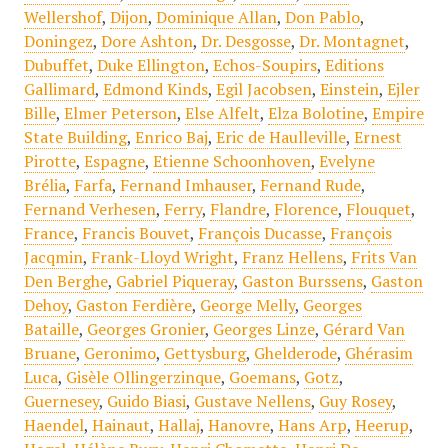
Wellershof
,
Dijon
,
Dominique Allan
,
Don Pablo
,
Doningez
,
Dore Ashton
,
Dr. Desgosse
,
Dr. Montagnet
,
Dubuffet
,
Duke Ellington
,
Echos-Soupirs
,
Editions
Gallimard
,
Edmond Kinds
,
Egil Jacobsen
,
Einstein
,
Ejler
Bille
,
Elmer Peterson
,
Else Alfelt
,
Elza Bolotine
,
Empire
State Building
,
Enrico Baj
,
Eric de Haulleville
,
Ernest
Pirotte
,
Espagne
,
Etienne Schoonhoven
,
Evelyne
Brélia
,
Farfa
,
Fernand Imhauser
,
Fernand Rude
,
Fernand Verhesen
,
Ferry
,
Flandre
,
Florence
,
Flouquet
,
France
,
Francis Bouvet
,
François Ducasse
,
François
Jacqmin
,
Frank-Lloyd Wright
,
Franz Hellens
,
Frits Van
Den Berghe
,
Gabriel Piqueray
,
Gaston Burssens
,
Gaston
Dehoy
,
Gaston Ferdière
,
George Melly
,
Georges
Bataille
,
Georges Gronier
,
Georges Linze
,
Gérard Van
Bruane
,
Geronimo
,
Gettysburg
,
Ghelderode
,
Ghérasim
Luca
,
Gisèle Ollingerzinque
,
Goemans
,
Gotz
,
Guernesey
,
Guido Biasi
,
Gustave Nellens
,
Guy Rosey
,
Haendel
,
Hainaut
,
Hallaj
,
Hanovre
,
Hans Arp
,
Heerup
,