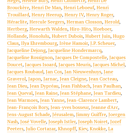
Hegel
,
Hélène Bury
,
Henri Chomette
,
Henri De
Brouckère
,
Henri De Man
,
Henri Leboeuf
,
Henri
Trouillard
,
Henry Heerup
,
Henry IV
,
Henry Roger
,
Héraclite
,
Hercule Seegers
,
Herman Closson
,
Herold
,
Hertberg
,
Herwarth Walden
,
Hiro-Hito
,
Hoeboer
,
Hollande
,
Honolulu
,
Hubert Dubois
,
Hubert Juin
,
Hugo
Claus
,
Ilya Ehrembourg
,
Irène Hamoir
,
J.P. Scheuer
,
Jacqueline Dejong
,
Jacqueline Hondermarcq
,
Jacqueline Rossignon
,
Jacques De Compostelle
,
Jacques
Doucet
,
Jacques Isoard
,
Jacques Meuris
,
Jacques Michel
,
Jacques Roubaud
,
Jan Cox
,
Jan Nieuwenhuys
,
Jane
Graverol
,
Japon
,
Jarnac
,
Jean Cleigne
,
Jean Cocteau
,
Jean Dieu
,
Jean Dypréau
,
Jean Fishbach
,
Jean Paulhan
,
Jean Queval
,
Jean Raine
,
Jean Stéphane
,
Jean Tardieu
,
Jean Warmoes
,
Jean Yanne
,
Jean-Clarence Lambert
,
Jean-François Bory
,
Jean-yves bosseur
,
Jeanne d'Arc
,
Jens-August Schade
,
Jérusalem
,
Jimmy Guiffre
,
Joergen
Nash
,
José Vovelle
,
Joseph Istler
,
Joseph Noiret
,
Jozef
Peeters
,
Julio Cortazar
,
Khnopff
,
Kiev
,
Knokke
,
La