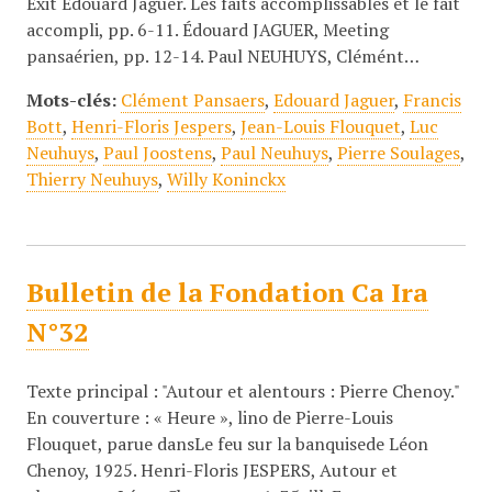
Exit Édouard Jaguer. Les faits accomplissables et le fait
accompli, pp. 6-11. Édouard JAGUER, Meeting
pansaérien, pp. 12-14. Paul NEUHUYS, Clémént…
Mots-clés:
Clément Pansaers
,
Edouard Jaguer
,
Francis
Bott
,
Henri-Floris Jespers
,
Jean-Louis Flouquet
,
Luc
Neuhuys
,
Paul Joostens
,
Paul Neuhuys
,
Pierre Soulages
,
Thierry Neuhuys
,
Willy Koninckx
Bulletin de la Fondation Ca Ira
N°32
Texte principal : "Autour et alentours : Pierre Chenoy."
En couverture : « Heure », lino de Pierre-Louis
Flouquet, parue dansLe feu sur la banquisede Léon
Chenoy, 1925. Henri-Floris JESPERS, Autour et