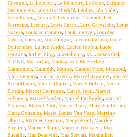
Havanne
,
La Louvière
,
La Mémoire
,
La Seine
,
Larguier
Des Bancels
,
Laure Horchedchi
,
Lénine
,
Léo Malet
,
Léon Koenig
,
Léopold
,
Les Jardin D'Armide
,
Les
Sarrazins
,
Lescure
,
Lewis Carrol
,
Lord Greystoke
,
Louis
Nacera
,
Louis Scutenaire
,
Louis Smoyer
,
Lourdes
Castro
,
Louvain
,
Luc Zangrie
,
Luciano Caruso
,
Lucie
Delfernière
,
Lucien André
,
Lucien Jublou
,
Lucio
Fontana
,
luther King
,
Luxembourg
,
M.L. Rosenthal
,
M.Olyff
,
Mac orlan
,
Madagascar
,
Maeterling
,
Maimonide
,
Malmédy
,
Malmo
,
Manuel Viola
,
Manzoni
,
Marc Eemans
,
Marcel Arents
,
Marcel Baugniet
,
Marcel
Broodthaers
,
Marcel Deprez
,
Marcel Dufour
,
Marcel
Florkin
,
Marcel Havrenne
,
Marcel Jean
,
Marcel
Lefrancq
,
Marcel Marien
,
Marcel Parfondry
,
Marcel
Piqueray
,
Marcel Poot
,
Marcel Thiry
,
Maréchal Pétain
,
Maria Gonzales
,
Marie-Louise Van Veen
,
Martino
Oberto
,
Mathieu Corman
,
Maugrétout
,
Maurice
Pirenne
,
Maurice Rapin
,
Maurice Wyckaert
,
Max
Bucaille
,
Max Deauville
,
Max Servais
,
Maximilien