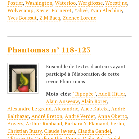
Fostier
,
Washington
,
Waterloo
,
Wergifosse
,
Woestijne
,
Wolvecamp
,
Xavier Forneret
,
Yahvé
,
Yvan Alechine
,
Yves Boussut
,
Z.M Bacq
,
Zdenec Lorenc
Phantomas n° 118-123
Ensemble de textes d'auteurs ayant
participé à l'élaboration de cette
revue Phantomas
Mots-clés:
" Ripopée "
,
Adolf Hitler
,
Alain Anseeuw
,
Alain Borer
,
Alexandre Le grand
,
Alexandrie
,
Alice Kateka
,
André
Balthazar
,
André Breton
,
André Verdet
,
Anna Oberto
,
Anvers
,
Arthur Rimbaud
,
Barbara Y. Flamand
,
berlin
,
Christian Bussy
,
Claude Javeau
,
Claudia Gandel
,
Clitorisette Cardiopythie
,
Congo
,
Daily-Bul
,
Daniel