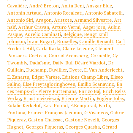
Cavalière
,
André Breton
,
Anita Beni
,
Ansgar Elde
,
Antonin Artaud
,
Antonio Recalcati
,
Antonio Sabatelli
,
Antonio Siri
,
Aragon
,
Aristote
,
Armand Silvestre
,
Art
naïf
,
Arthur Cravan
,
Arturo Vermi
,
Asger jorn
,
Aubin
Pasque
,
Aurelio Caminati
,
Belgique
,
Bengt Emil
Johnson
,
bram Bogart
,
Bruxelles
,
Camille Renault
,
Carl
Frederik Hill
,
Carla Karla
,
Claire Lejeune
,
Clément
Pansaers
,
Cocteau
,
Conrad Arensberg
,
Corneille
,
Cy
Twombly
,
Dadaïsme
,
Daily-Bul
,
Désiré Viardot
,
Dr
Guillain
,
Duchamp
,
Duvillier
,
Dyete
,
E. Van Anderlecht
,
E. Zanartu
,
Edgar Varèse
,
Editions Champ Libre
,
Eliseo
Salino
,
Else Freytagloringhoven
,
Emilio Scanavino
,
En
ces temps-ci - Pierre Puttemans
,
Enrico Baj
,
Erich Reiss
Verlag
,
Ernst nieizviezni
,
Etienne Martin
,
Eugène Jolas
,
Eulalie Kerkelof
,
Ezra Pound
,
F.Bemporad
,
Farfa
,
Fontana
,
France
,
François Jacqmin
,
G.Vivancos
,
Gabriel
Piqueray
,
Gaston Chaissac
,
Gastone Novelli
,
Georges
Hugnet
,
Georges Piqueras
,
Georges Quasha
,
Gérard