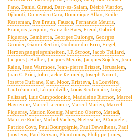
Fano
,
Daniel Giraud
,
Darr-es-Salam
,
Désiré Viardot
,
Djibouti
,
Domenico Cara
,
Dominique Allan
,
Emile
Kesteman
,
Eva Braun
,
Fausca
,
Fernande Meuris
,
François Jacqmin
,
Franz de Haes
,
Freud
,
Gabriel
Piqueray
,
Gambetta
,
Georges Dulonge
,
Georges
Gronier
,
Gianni Bertini
,
Gudmundur Erro
,
Hegel
,
Herzengangelegenheiten
,
J.P. Stroot
,
Jacob Teillard
,
Jacques J. Halber
,
Jacques Meuris
,
Jacques Sojcher
,
Jean
Raine
,
Jean Warmoes
,
Jean-pierre Brisset
,
Jérusalem
,
Joan C. Pricj
,
John Jackie Kennedy
,
Joseph Noiret
,
Josette Dufrane
,
Karl Moor
,
Kristeva
,
La Louvière
,
Lautréamont
,
Léopoldville
,
Louis Scutenaire
,
Luigi
Pelissari
,
Luis Campodonico
,
Madeleine Biefnot
,
Marcel
Havrenne
,
Marcel Lecomte
,
Marcel Marien
,
Marcel
Piqueray
,
Marion Koenig
,
Martino Oberto
,
Matadi
,
Maurice Roche
,
Michel Vachey
,
Nietzsche
,
P.Coquelet
,
Patrice Covo
,
Paul Bourgoignie
,
Paul Dewalhens
,
Paul
Joostens
,
Paul Kervan
,
Phantomas
,
Philippe Jones
,