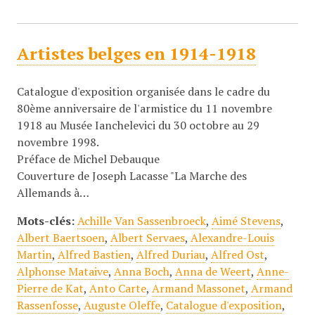
Artistes belges en 1914-1918
Catalogue d'exposition organisée dans le cadre du
80ème anniversaire de l'armistice du 11 novembre
1918 au Musée Ianchelevici du 30 octobre au 29
novembre 1998.
Préface de Michel Debauque
Couverture de Joseph Lacasse "La Marche des
Allemands à…
Mots-clés:
Achille Van Sassenbroeck
,
Aimé Stevens
,
Albert Baertsoen
,
Albert Servaes
,
Alexandre-Louis
Martin
,
Alfred Bastien
,
Alfred Duriau
,
Alfred Ost
,
Alphonse Mataive
,
Anna Boch
,
Anna de Weert
,
Anne-
Pierre de Kat
,
Anto Carte
,
Armand Massonet
,
Armand
Rassenfosse
,
Auguste Oleffe
,
Catalogue d'exposition
,