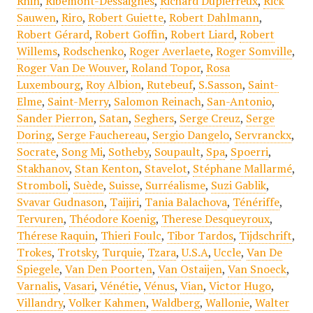
Rhin
,
Ribemont-Dessaignes
,
Richard Dupierreux
,
Rick
Sauwen
,
Riro
,
Robert Guiette
,
Robert Dahlmann
,
Robert Gérard
,
Robert Goffin
,
Robert Liard
,
Robert
Willems
,
Rodschenko
,
Roger Averlaete
,
Roger Somville
,
Roger Van De Wouver
,
Roland Topor
,
Rosa
Luxembourg
,
Roy Albion
,
Rutebeuf
,
S.Sasson
,
Saint-
Elme
,
Saint-Merry
,
Salomon Reinach
,
San-Antonio
,
Sander Pierron
,
Satan
,
Seghers
,
Serge Creuz
,
Serge
Doring
,
Serge Fauchereau
,
Sergio Dangelo
,
Servranckx
,
Socrate
,
Song Mi
,
Sotheby
,
Soupault
,
Spa
,
Spoerri
,
Stakhanov
,
Stan Kenton
,
Stavelot
,
Stéphane Mallarmé
,
Stromboli
,
Suède
,
Suisse
,
Surréalisme
,
Suzi Gablik
,
Svavar Gudnason
,
Taijiri
,
Tania Balachova
,
Ténériffe
,
Tervuren
,
Théodore Koenig
,
Therese Desqueyroux
,
Thérese Raquin
,
Thieri Foulc
,
Tibor Tardos
,
Tijdschrift
,
Trokes
,
Trotsky
,
Turquie
,
Tzara
,
U.S.A
,
Uccle
,
Van De
Spiegele
,
Van Den Poorten
,
Van Ostaijen
,
Van Snoeck
,
Varnalis
,
Vasari
,
Vénétie
,
Vénus
,
Vian
,
Victor Hugo
,
Villandry
,
Volker Kahmen
,
Waldberg
,
Wallonie
,
Walter