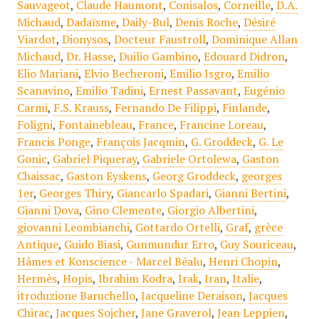
Sauvageot
,
Claude Haumont
,
Conisalos
,
Corneille
,
D.A.
Michaud
,
Dadaïsme
,
Daily-Bul
,
Denis Roche
,
Désiré
Viardot
,
Dionysos
,
Docteur Faustroll
,
Dominique Allan
Michaud
,
Dr. Hasse
,
Duilio Gambino
,
Edouard Didron
,
Elio Mariani
,
Elvio Becheroni
,
Emilio Isgro
,
Emilio
Scanavino
,
Emilio Tadini
,
Ernest Passavant
,
Eugénio
Carmi
,
F.S. Krauss
,
Fernando De Filippi
,
Finlande
,
Foligni
,
Fontainebleau
,
France
,
Francine Loreau
,
Francis Ponge
,
François Jacqmin
,
G. Groddeck
,
G. Le
Gonic
,
Gabriel Piqueray
,
Gabriele Ortolewa
,
Gaston
Chaissac
,
Gaston Eyskens
,
Georg Groddeck
,
georges
1er
,
Georges Thiry
,
Giancarlo Spadari
,
Gianni Bertini
,
Gianni Dova
,
Gino Clemente
,
Giorgio Albertini
,
giovanni Leombianchi
,
Gottardo Ortelli
,
Graf
,
grèce
Antique
,
Guido Biasi
,
Gunmundur Erro
,
Guy Souriceau
,
Hâmes et Konscience - Marcel Béalu
,
Henri Chopin
,
Hermès
,
Hopis
,
Ibrahim Kodra
,
Irak
,
Iran
,
Italie
,
itroduzione Baruchello
,
Jacqueline Deraison
,
Jacques
Chirac
,
Jacques Sojcher
,
Jane Graverol
,
Jean Leppien
,