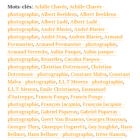
Mots-clés:
Achille Chavée
,
Achille Chavée -
photographie
,
Albert Beeldens
,
Albert Beeldens -
photographie
,
Albert Ludé
,
Albert Ludé -
photographie
,
André Blavier
,
André Blavier -
photographie
,
André Stas
,
Andrée Blavier
,
Armand
Permantier
,
Armand Permantier - photographie
,
Armand Vereecke
,
Aubin Pasque
,
Aubin pasque -
photographie
,
Bruxelles
,
Carolus Paepen -
photographie
,
Christian Dotremont
,
Christian
Dotremont - photographie
,
Constant Malva
,
Constant
Malva - photographie
,
E.L.T Mesens - photographie
,
E.L.T. Mesens
,
Emile Christiaens
,
Emmanuel
d’Autreppe
,
Francis Ponge
,
Francis Ponge -
photographie
,
François Jacqmin
,
François Jacqmin -
photographie
,
Gabriel Piqueray
,
Gabriel Piqueray -
photographie
,
Geert Van Bruaene
,
Georges Houyoux
,
Georges Thiry
,
Giuseppe Ungaretti
,
Guy Jungblut
,
Hans
Bellmer
,
Hans Bellmer - photographie
,
Irène Hamoir
,