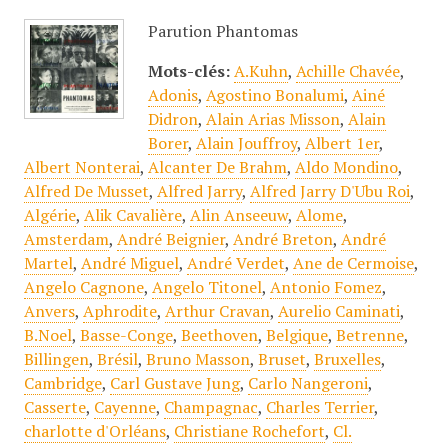
Parution Phantomas
Mots-clés:
A.Kuhn
,
Achille Chavée
,
Adonis
,
Agostino Bonalumi
,
Ainé
Didron
,
Alain Arias Misson
,
Alain
Borer
,
Alain Jouffroy
,
Albert 1er
,
Albert Nonterai
,
Alcanter De Brahm
,
Aldo Mondino
,
Alfred De Musset
,
Alfred Jarry
,
Alfred Jarry D'Ubu Roi
,
Algérie
,
Alik Cavalière
,
Alin Anseeuw
,
Alome
,
Amsterdam
,
André Beignier
,
André Breton
,
André
Martel
,
André Miguel
,
André Verdet
,
Ane de Cermoise
,
Angelo Cagnone
,
Angelo Titonel
,
Antonio Fomez
,
Anvers
,
Aphrodite
,
Arthur Cravan
,
Aurelio Caminati
,
B.Noel
,
Basse-Conge
,
Beethoven
,
Belgique
,
Betrenne
,
Billingen
,
Brésil
,
Bruno Masson
,
Bruset
,
Bruxelles
,
Cambridge
,
Carl Gustave Jung
,
Carlo Nangeroni
,
Casserte
,
Cayenne
,
Champagnac
,
Charles Terrier
,
charlotte d'Orléans
,
Christiane Rochefort
,
Cl.