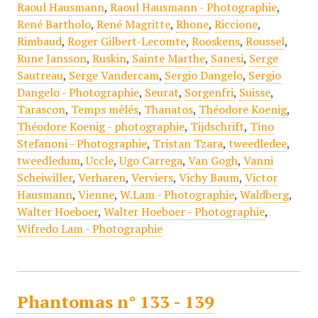
Raoul Hausmann
,
Raoul Hausmann - Photographie
,
René Bartholo
,
René Magritte
,
Rhone
,
Riccione
,
Rimbaud
,
Roger Gilbert-Lecomte
,
Rooskens
,
Roussel
,
Rune Jansson
,
Ruskin
,
Sainte Marthe
,
Sanesi
,
Serge
Sautreau
,
Serge Vandercam
,
Sergio Dangelo
,
Sergio
Dangelo - Photographie
,
Seurat
,
Sorgenfri
,
Suisse
,
Tarascon
,
Temps mêlés
,
Thanatos
,
Théodore Koenig
,
Théodore Koenig - photographie
,
Tijdschrift
,
Tino
Stefanoni - Photographie
,
Tristan Tzara
,
tweedledee
,
tweedledum
,
Uccle
,
Ugo Carrega
,
Van Gogh
,
Vanni
Scheiwiller
,
Verharen
,
Verviers
,
Vichy Baum
,
Victor
Hausmann
,
Vienne
,
W.Lam - Photographie
,
Waldberg
,
Walter Hoeboer
,
Walter Hoeboer - Photographie
,
Wifredo Lam - Photographie
Phantomas n° 133 - 139