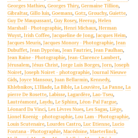
Georges Mathieu
,
Georges Thiry
,
Germaine Tillion
,
Gibraltar
,
Gillo luis
,
Goemans
,
Gotz
,
Grouchy
,
Guiette
,
Guy De Maupassant
,
Guy Rosey
,
Heerup
,
Helen
Marshall - Photographie
,
Henri Michaux
,
Herman
Wuyst
,
Irish Coffee
,
Jacqueline de Jong
,
Jacques Heim
,
Jacques Meuris
,
Jacques Monory - Photographie
,
Jean
Dubuffet
,
Jean Dypréau
,
Jean Fautrier
,
Jean Paulhan
,
Jean Raine - Photographie
,
Jean-Clarence Lambert
,
Jérusalem
,
Jésus Christ
,
Jorge Luis Borges
,
Jorn
,
Joseph
Noiret
,
Joseph Noiret - photographie
,
Journal Nieuwe
Gids
,
Joyce Mansour
,
Juan Bellarmin
,
Kennedy
,
Khlebnikov
,
L'Illiade
,
La Bible
,
La Louvière
,
La Panne
,
La
pierre De Rosette
,
Labisse
,
Lagardère
,
Lao-Tseu
,
Lautréamont
,
Laydu
,
Le Sphinx
,
Léon-Pal Fargue
,
Léonard Da Vinci
,
Les Lèvres Nues
,
Les Sagas
,
Liège
,
Lionel Koenig - photographie
,
Lou Lam - Photographie
,
Louis Scutenaire
,
Lourdes Castro
,
Luc Etienne
,
Lucio
Fontana - Photographie
,
Macédoine
,
Maeterlinck
,