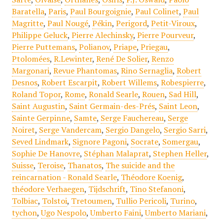
Baratella
,
Paris
,
Paul Bourgoignie
,
Paul Colinet
,
Paul
Magritte
,
Paul Nougé
,
Pékin
,
Perigord
,
Petit-Viroux
,
Philippe Geluck
,
Pierre Alechinsky
,
Pierre Pourveur
,
Pierre Puttemans
,
Polianov
,
Priape
,
Priegau
,
Ptolomées
,
R.Lewinter
,
René De Solier
,
Renzo
Margonari
,
Revue Phantomas
,
Rino Sernaglia
,
Robert
Desnos
,
Robert Escarpit
,
Robert Willems
,
Robespierre
,
Roland Topor
,
Rome
,
Ronald Searle
,
Rouen
,
Sad Hill
,
Saint Augustin
,
Saint Germain-des-Prés
,
Saint Leon
,
Sainte Gerpinne
,
Samte
,
Serge Fauchereau
,
Serge
Noiret
,
Serge Vandercam
,
Sergio Dangelo
,
Sergio Sarri
,
Seved Lindmark
,
Signore Pagoni
,
Socrate
,
Somergau
,
Sophie De Hanovre
,
Stéphan Malaprat
,
Stephen Heller
,
Suisse
,
Teroise
,
Thanatos
,
The suicide and the
reincarnation - Ronald Searle
,
Théodore Koenig
,
théodore Verhaegen
,
Tijdschrift
,
Tino Stefanoni
,
Tolbiac
,
Tolstoi
,
Tretoumen
,
Tullio Pericoli
,
Turino
,
tychon
,
Ugo Nespolo
,
Umberto Faini
,
Umberto Mariani
,