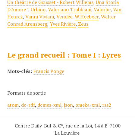
Un théâtre de Gousset - Robert Willems
,
Una Storia
D'Amore "
,
Urbino
,
Valeriano Trubbiani
,
Valorbe
,
Van
Heurck
,
Vanni Viviani
,
Vendée
,
W.Hoeboer
,
Walter
Conrad Arensberg
,
Yves Rivière
,
Zeus
Le grand recueil : Tome I : Lyres
Mots-clés:
Francis Ponge
Formats de sortie
atom
,
dc-rdf
,
dcmes-xml
,
json
,
omeka-xml
,
rss2
o
Centre Daily-Bul & C
, rue de la Loi, 14 à B-7100
La Louvière