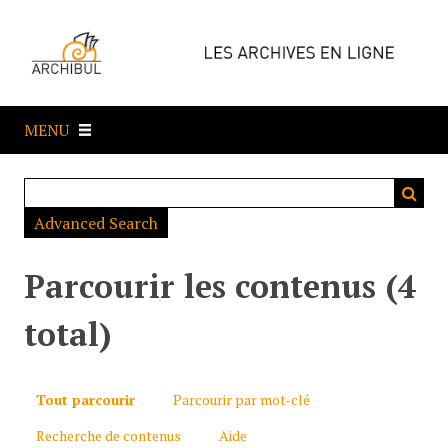
P
a
s
s
e
MENU
r
a
u
c
Advanced Search
o
n
t
Parcourir les contenus (4
e
n
total)
u
p
r
Tout parcourir
Parcourir par mot-clé
i
Recherche de contenus
Aide
n