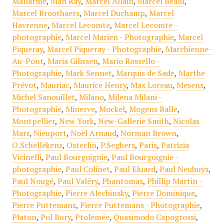
Mallarmé
,
Man Ray
,
Marcel Allain
,
Marcel Béalu
,
Marcel Broothaers
,
Marcel Duchamp
,
Marcel
Havrenne
,
Marcel Lecomte
,
Marcel Lecomte -
photographie
,
Marcel Marien - Photographie
,
Marcel
Piqueray
,
Marcel Piqueray - Photographie
,
Marchienne-
Au-Pont
,
Maria Gilissen
,
Mario Rossello -
Photographie
,
Mark Sennet
,
Marquis de Sade
,
Marthe
Prévot
,
Mauriac
,
Maurice Henry
,
Max Loreau
,
Mesens
,
Michel Sanouillet
,
Milano
,
Milena Milani -
Photographie
,
Minerve
,
Mockel
,
Mogens Balle
,
Montpellier
,
New York
,
New-Gallerie Smith
,
Nicolas
Marr
,
Nieuport
,
Noël Arnaud
,
Norman Brown
,
O.Schellekens
,
Osterlin
,
P.Seghers
,
Paris
,
Patrizia
Vicinelli
,
Paul Bourgoignie
,
Paul Bourgoignie -
photographie
,
Paul Colinet
,
Paul Eluard
,
Paul Neuhuys
,
Paul Nougé
,
Paul Valéry
,
Phantomas
,
Phillip Martin -
Photographie
,
Pierre Alechinsky
,
Pierre Dominique
,
Pierre Puttemans
,
Pierre Puttemans - Photographie
,
Platon
,
Pol Bury
,
Ptolemée
,
Quasimodo Capogrossi
,