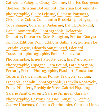
Catherine Valogne
,
Cérisy
,
Cézanne
,
Charles Bourgeois
,
Chelsea
,
Christian Dotremont
,
Christian Dotremont -
photographie
,
Claire Lejeune
,
Clément Pansaers
,
Cléopatre
,
Cobra
,
Conistantin Brodzki - photographie
,
Copenhague
,
Corneille
,
Dadaïsme
,
Dahut
,
Daily-Bul
,
Daniel pomereulle - Photographie
,
Delacroix
,
Delmotte
,
Descartes
,
Duke Ellington
,
Edition Giorgio
Upiglio
,
Editions Doin
,
Editions Gallimard
,
Editions Le
Terrain Vague
,
Edoardo Sanguinetti
,
Edouard
Toussaint - photographie
,
Emilio Scanavino -
Photographie
,
Ernest Pirotte
,
Eros
,
Esa D'Albisola -
Photographie
,
Espagne
,
Ezra Pound
,
Fata Morgana
,
Ferraris
,
Ferro - Photographie
,
Flaubert
,
Fondation
Cultura
,
France
,
Francis Ponge
,
François Jacqmin
,
François Jacqmin - photographie
,
Franklin Roosevelt
,
Franz Pfemfert
,
Freddy de Vree
,
Gabriel Piqueray
,
Galerie Saint-Laurent
,
Galerie Springel
,
Garelli -
Photographie
,
Gaston Chaissac
,
Gauguin
,
Genève
,
George Houyoux
,
Georges Charbonnier
,
Georges Linze
,