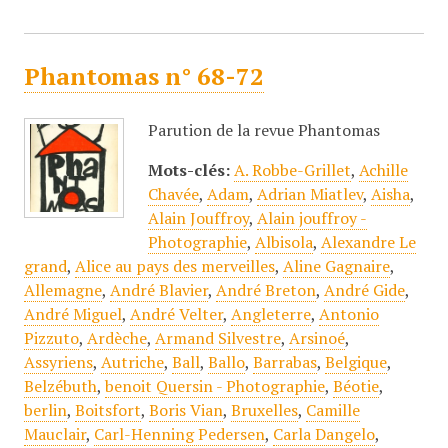
Phantomas n° 68-72
Parution de la revue Phantomas
Mots-clés:
A. Robbe-Grillet
,
Achille
Chavée
,
Adam
,
Adrian Miatlev
,
Aisha
,
Alain Jouffroy
,
Alain jouffroy -
Photographie
,
Albisola
,
Alexandre Le
grand
,
Alice au pays des merveilles
,
Aline Gagnaire
,
Allemagne
,
André Blavier
,
André Breton
,
André Gide
,
André Miguel
,
André Velter
,
Angleterre
,
Antonio
Pizzuto
,
Ardèche
,
Armand Silvestre
,
Arsinoé
,
Assyriens
,
Autriche
,
Ball
,
Ballo
,
Barrabas
,
Belgique
,
Belzébuth
,
benoit Quersin - Photographie
,
Béotie
,
berlin
,
Boitsfort
,
Boris Vian
,
Bruxelles
,
Camille
Mauclair
,
Carl-Henning Pedersen
,
Carla Dangelo
,