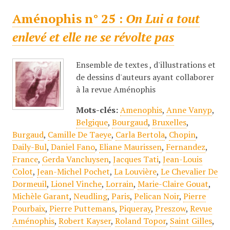
Aménophis n° 25 :
On Lui a tout
enlevé et elle ne se révolte pas
Ensemble de textes , d'illustrations et
de dessins d'auteurs ayant collaborer
à la revue Aménophis
Mots-clés:
Amenophis
,
Anne Vanyp
,
Belgique
,
Bourgaud
,
Bruxelles
,
Burgaud
,
Camille De Taeye
,
Carla Bertola
,
Chopin
,
Daily-Bul
,
Daniel Fano
,
Eliane Maurissen
,
Fernandez
,
France
,
Gerda Vancluysen
,
Jacques Tati
,
Jean-Louis
Colot
,
Jean-Michel Pochet
,
La Louvière
,
Le Chevalier De
Dormeuil
,
Lionel Vinche
,
Lorrain
,
Marie-Claire Gouat
,
Michèle Garant
,
Neudling
,
Paris
,
Pelican Noir
,
Pierre
Pourbaix
,
Pierre Puttemans
,
Piqueray
,
Preszow
,
Revue
Aménophis
,
Robert Kayser
,
Roland Topor
,
Saint Gilles
,