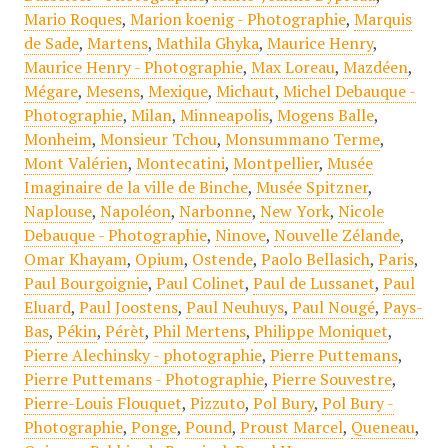
Mario Roques
,
Marion koenig - Photographie
,
Marquis
de Sade
,
Martens
,
Mathila Ghyka
,
Maurice Henry
,
Maurice Henry - Photographie
,
Max Loreau
,
Mazdéen
,
Mégare
,
Mesens
,
Mexique
,
Michaut
,
Michel Debauque -
Photographie
,
Milan
,
Minneapolis
,
Mogens Balle
,
Monheim
,
Monsieur Tchou
,
Monsummano Terme
,
Mont Valérien
,
Montecatini
,
Montpellier
,
Musée
Imaginaire de la ville de Binche
,
Musée Spitzner
,
Naplouse
,
Napoléon
,
Narbonne
,
New York
,
Nicole
Debauque - Photographie
,
Ninove
,
Nouvelle Zélande
,
Omar Khayam
,
Opium
,
Ostende
,
Paolo Bellasich
,
Paris
,
Paul Bourgoignie
,
Paul Colinet
,
Paul de Lussanet
,
Paul
Eluard
,
Paul Joostens
,
Paul Neuhuys
,
Paul Nougé
,
Pays-
Bas
,
Pékin
,
Pérèt
,
Phil Mertens
,
Philippe Moniquet
,
Pierre Alechinsky - photographie
,
Pierre Puttemans
,
Pierre Puttemans - Photographie
,
Pierre Souvestre
,
Pierre-Louis Flouquet
,
Pizzuto
,
Pol Bury
,
Pol Bury -
Photographie
,
Ponge
,
Pound
,
Proust Marcel
,
Queneau
,