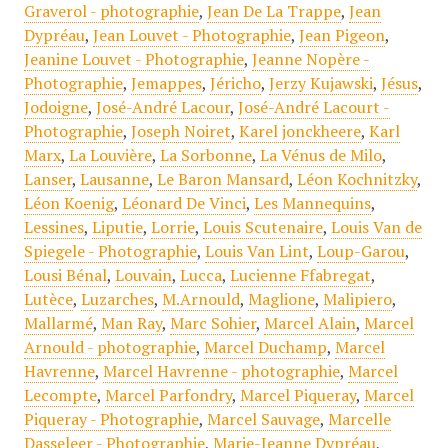
Graverol - photographie
,
Jean De La Trappe
,
Jean
Dypréau
,
Jean Louvet - Photographie
,
Jean Pigeon
,
Jeanine Louvet - Photographie
,
Jeanne Nopère -
Photographie
,
Jemappes
,
Jéricho
,
Jerzy Kujawski
,
Jésus
,
Jodoigne
,
José-André Lacour
,
José-André Lacourt -
Photographie
,
Joseph Noiret
,
Karel jonckheere
,
Karl
Marx
,
La Louvière
,
La Sorbonne
,
La Vénus de Milo
,
Lanser
,
Lausanne
,
Le Baron Mansard
,
Léon Kochnitzky
,
Léon Koenig
,
Léonard De Vinci
,
Les Mannequins
,
Lessines
,
Liputie
,
Lorrie
,
Louis Scutenaire
,
Louis Van de
Spiegele - Photographie
,
Louis Van Lint
,
Loup-Garou
,
Lousi Bénal
,
Louvain
,
Lucca
,
Lucienne Ffabregat
,
Lutèce
,
Luzarches
,
M.Arnould
,
Maglione
,
Malipiero
,
Mallarmé
,
Man Ray
,
Marc Sohier
,
Marcel Alain
,
Marcel
Arnould - photographie
,
Marcel Duchamp
,
Marcel
Havrenne
,
Marcel Havrenne - photographie
,
Marcel
Lecompte
,
Marcel Parfondry
,
Marcel Piqueray
,
Marcel
Piqueray - Photographie
,
Marcel Sauvage
,
Marcelle
Dasseleer - Photographie
,
Marie-Jeanne Dypréau
,