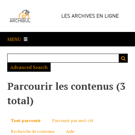
P
a
s
s
e
MENU
r
a
u
c
Advanced Search
o
n
t
Parcourir les contenus (3
e
n
total)
u
p
r
Tout parcourir
Parcourir par mot-clé
i
Recherche de contenus
Aide
n