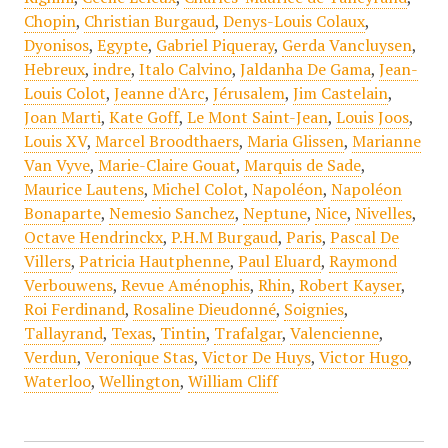
Chopin
,
Christian Burgaud
,
Denys-Louis Colaux
,
Dyonisos
,
Egypte
,
Gabriel Piqueray
,
Gerda Vancluysen
,
Hebreux
,
indre
,
Italo Calvino
,
Jaldanha De Gama
,
Jean-
Louis Colot
,
Jeanne d'Arc
,
Jérusalem
,
Jim Castelain
,
Joan Marti
,
Kate Goff
,
Le Mont Saint-Jean
,
Louis Joos
,
Louis XV
,
Marcel Broodthaers
,
Maria Glissen
,
Marianne
Van Vyve
,
Marie-Claire Gouat
,
Marquis de Sade
,
Maurice Lautens
,
Michel Colot
,
Napoléon
,
Napoléon
Bonaparte
,
Nemesio Sanchez
,
Neptune
,
Nice
,
Nivelles
,
Octave Hendrinckx
,
P.H.M Burgaud
,
Paris
,
Pascal De
Villers
,
Patricia Hautphenne
,
Paul Eluard
,
Raymond
Verbouwens
,
Revue Aménophis
,
Rhin
,
Robert Kayser
,
Roi Ferdinand
,
Rosaline Dieudonné
,
Soignies
,
Tallayrand
,
Texas
,
Tintin
,
Trafalgar
,
Valencienne
,
Verdun
,
Veronique Stas
,
Victor De Huys
,
Victor Hugo
,
Waterloo
,
Wellington
,
William Cliff