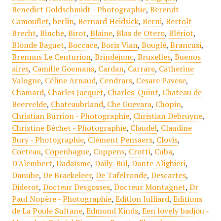
Benedict Goldschmidt - Photographie
,
Berendt
Camouflet
,
berlin
,
Bernard Heidsick
,
Berni
,
Bertolt
Brecht
,
Binche
,
Birot
,
Blaine
,
Blas de Otero
,
Blériot
,
Blonde Baguet
,
Boccace
,
Boris Vian
,
Bouglé
,
Brancusi
,
Brennus Le Centurion
,
Brindejonc
,
Bruxelles
,
Buenos
aires
,
Camille Goemans
,
Cardan
,
Carrare
,
Catherine
Valogne
,
Céline Arnaud
,
Cendrars
,
Cesare Pavese
,
Chamard
,
Charles Jacquet
,
Charles-Quint
,
Chateau de
Beervelde
,
Chateaubriand
,
Che Guevara
,
Chopin
,
Christian Burrion - Photographie
,
Christian Debruyne
,
Christine Béchet - Photographie
,
Claudel
,
Claudine
Bury - Photographie
,
Clément Pensaers
,
Clovis
,
Cocteau
,
Copenhague
,
Coppens
,
Crotti
,
Cuba
,
D'Alembert
,
Dadaïsme
,
Daily-Bul
,
Dante Alighieri
,
Danube
,
De Braekeleer
,
De Tafelronde
,
Descartes
,
Diderot
,
Docteur Desgosses
,
Docteur Montagnet
,
Dr
Paul Nopère - Photographie
,
Edition Julliard
,
Editions
de La Poule Sultane
,
Edmond Kinds
,
Een lovely badjou -