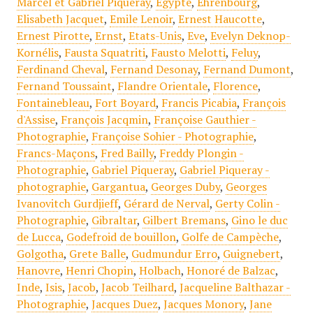
Marcel et Gabriel Piqueray
,
Egypte
,
Ehrenbourg
,
Elisabeth Jacquet
,
Emile Lenoir
,
Ernest Haucotte
,
Ernest Pirotte
,
Ernst
,
Etats-Unis
,
Eve
,
Evelyn Deknop-
Kornélis
,
Fausta Squatriti
,
Fausto Melotti
,
Feluy
,
Ferdinand Cheval
,
Fernand Desonay
,
Fernand Dumont
,
Fernand Toussaint
,
Flandre Orientale
,
Florence
,
Fontainebleau
,
Fort Boyard
,
Francis Picabia
,
François
d'Assise
,
François Jacqmin
,
Françoise Gauthier -
Photographie
,
Françoise Sohier - Photographie
,
Francs-Maçons
,
Fred Bailly
,
Freddy Plongin -
Photographie
,
Gabriel Piqueray
,
Gabriel Piqueray -
photographie
,
Gargantua
,
Georges Duby
,
Georges
Ivanovitch Gurdjieff
,
Gérard de Nerval
,
Gerty Colin -
Photographie
,
Gibraltar
,
Gilbert Bremans
,
Gino le duc
de Lucca
,
Godefroid de bouillon
,
Golfe de Campèche
,
Golgotha
,
Grete Balle
,
Gudmundur Erro
,
Guignebert
,
Hanovre
,
Henri Chopin
,
Holbach
,
Honoré de Balzac
,
Inde
,
Isis
,
Jacob
,
Jacob Teilhard
,
Jacqueline Balthazar -
Photographie
,
Jacques Duez
,
Jacques Monory
,
Jane