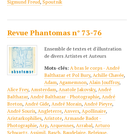
Sigmund Freud
,
Spoutnik
Revue Phantomas n° 73-76
Ensemble de textes et d'illustration
de divers Artistes et Auteurs
Mots-clés:
A bras le corps - André
Balthazar et Pol Bury
,
Achille Chavée
,
Adam
,
Agamemnon
,
Alain Jouffroy
,
Alice Frey
,
Amsterdam
,
Anatole Jakovsky
,
André
Balthazar
,
André Balthazar - Photographie
,
André
Breton
,
André Gide
,
André Morain
,
André Pieyre
,
André Souris
,
Angleterre
,
Anvers
,
Apollinaire
,
Aristarkophilies
,
Aristote
,
Armande Badot -
Photographie
,
Arp
,
Arquennes
,
Arrabal
,
Arturo
Schwartz
,
Assimil
,
Basch
,
Baudelaire
,
Belgique
,