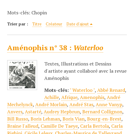
c
Mots-clés: Chopin
i
p
Trier par :
Titre
Créateur
Date d'ajout
a
l
Aménophis n° 38 :
Waterloo
Textes, Illustrations et Dessins
d'artiste ayant collaboré avec la revue
Aménophis
Mots-clés:
" Waterloo "
,
Abbé Renard
,
Achille
,
Afrique
,
Amenophis
,
André
Mechelynck
,
André Morlain
,
André Stas
,
Anne Vanyp
,
Anvers
,
Astarté
,
Audrey Hepbrun
,
Bernard Collignon
,
Bill Russo
,
Boris Lehman
,
Boris Vian
,
Bourg-en-Brest
,
Braine l'alleud
,
Camille De Taeye
,
Carla Bertola
,
Carla
Righini
,
Cécile Leleux
,
Charles-Maurice de Talleyrand
,