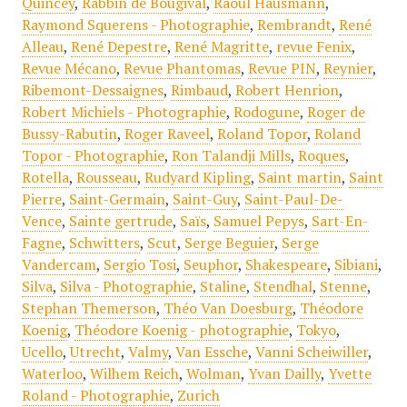
Quincey
,
Rabbin de Bougival
,
Raoul Hausmann
,
Raymond Squerens - Photographie
,
Rembrandt
,
René
Alleau
,
René Depestre
,
René Magritte
,
revue Fenix
,
Revue Mécano
,
Revue Phantomas
,
Revue PIN
,
Reynier
,
Ribemont-Dessaignes
,
Rimbaud
,
Robert Henrion
,
Robert Michiels - Photographie
,
Rodogune
,
Roger de
Bussy-Rabutin
,
Roger Raveel
,
Roland Topor
,
Roland
Topor - Photographie
,
Ron Talandji Mills
,
Roques
,
Rotella
,
Rousseau
,
Rudyard Kipling
,
Saint martin
,
Saint
Pierre
,
Saint-Germain
,
Saint-Guy
,
Saint-Paul-De-
Vence
,
Sainte gertrude
,
Saïs
,
Samuel Pepys
,
Sart-En-
Fagne
,
Schwitters
,
Scut
,
Serge Beguier
,
Serge
Vandercam
,
Sergio Tosi
,
Seuphor
,
Shakespeare
,
Sibiani
,
Silva
,
Silva - Photographie
,
Staline
,
Stendhal
,
Stenne
,
Stephan Themerson
,
Théo Van Doesburg
,
Théodore
Koenig
,
Théodore Koenig - photographie
,
Tokyo
,
Ucello
,
Utrecht
,
Valmy
,
Van Essche
,
Vanni Scheiwiller
,
Waterloo
,
Wilhem Reich
,
Wolman
,
Yvan Dailly
,
Yvette
Roland - Photographie
,
Zurich