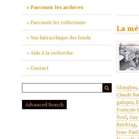
c
Parcourir les archives
i
p
Parcourir les collections
La mér
a
l
Vue hiérarchique des fonds
Aide à la recherche
Contact
Glouglou
Claude B
galopin
,
E
Advanced Search
François 
Noel
,
Guy 
Reichtag
,
Jean-Paul