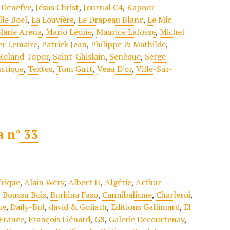
 Denefve
,
Jésus Christ
,
Journal C4
,
Kapoor
lle Boel
,
La Louvière
,
Le Drapeau Blanc
,
Le Mic
Marie Arena
,
Mario Léone
,
Maurice Lafosse
,
Michel
er Lemaire
,
Patrick Jean
,
Philippe & Mathilde
,
Roland Topor
,
Saint-Ghislain
,
Senèque
,
Serge
stique
,
Textes
,
Tom Gutt
,
Veau D'or
,
Ville-Sur-
a n° 33
frique
,
Alain Wery
,
Albert II
,
Algérie
,
Arthur
,
Boussu Bois
,
Burkina Faso
,
Cannibalisme
,
Charleroi
,
ne
,
Daily-Bul
,
david & Goliath
,
Editions Gallimard
,
El
France
,
François Liénard
,
G8
,
Galerie Decourtenay
,