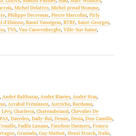
uc LEENS
,
Maison Plisnier
,
Mao
,
Marc Wilmots
,
acroix
,
Michel Delattre
,
Michel preud'Homme
,
nte
,
Philippe Decressac
,
Pierre Marcolini
,
Pirly
l d'Elsinne
,
Raoul Vaneigem
,
RTBF
,
Saint-Georges
,
no
,
TVA
,
Van Cauwenberghe
,
Ville-Sur-haine
,
,
André Balthazar
,
André Blavier
,
André Stas
,
sme
,
Arrabal Frémisson
,
Autriche
,
Bardamu
,
 Lévy
,
Charleroi
,
Chateaubriand
,
Chevalier De
PAS
,
Daerden
,
Daily-Bul
,
Dessin
,
Dexia
,
Don Camillo
,
Trouille
,
Fadila Lanaan
,
Fanchon Daemers
,
Franco
etagne
,
Graziado
,
Guy Mathot
,
Henri Storck
,
Italie
,