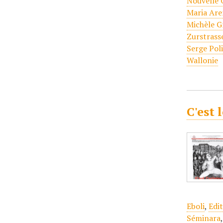
Nouvelle 
Maria Are
Michèle G
Zurstrass
Serge Pol
Wallonie
C'est 
Eboli
,
Edi
Séminara