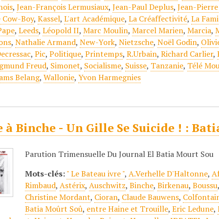
nois
,
Jean-François Lermusiaux
,
Jean-Paul Deplus
,
Jean-Pierre
 Cow-Boy
,
Kassel
,
L'art Académique
,
La Créaffectivité
,
La Fami
Pape
,
Leeds
,
Léopold II
,
Marc Moulin
,
Marcel Marien
,
Marcia
,
ons
,
Nathalie Armand
,
New-York
,
Nietzsche
,
Noël Godin
,
Olivi
Decressac
,
Pic
,
Politique
,
Printemps
,
R.Urbain
,
Richard Carlier
,
igmund Freud
,
Simonet
,
Socialisme
,
Suisse
,
Tanzanie
,
Télé Mou
ams Belang
,
Wallonie
,
Yvon Harmegnies
à Binche - Un Gille Se Suicide ! : Bati
Parution Trimensuelle Du Journal El Batia Mourt Sou
Mots-clés:
" Le Bateau ivre "
,
A.Verhelle D'Haltonne
,
A
Rimbaud
,
Astérix
,
Auschwitz
,
Binche
,
Birkenau
,
Boussu
Christine Mordant
,
Cioran
,
Claude Bauwens
,
Colfontai
Batia Moûrt Soû
,
entre Haine et Trouille
,
Eric Ledune
,