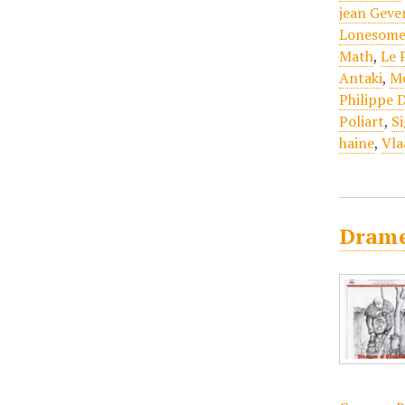
jean Geve
Lonesome
Math
,
Le 
Antaki
,
M
Philippe 
Poliart
,
S
haine
,
Vla
Drame 