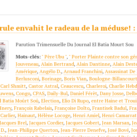
ule envahit le radeau de la méduse! :
Parution Trimensuelle Du Journal El Batia Mourt Sou
Mots-clés:
" Père Ubu "
,
" Porter Plainte contre son gén
Jouveneau
,
Alain Bertrand
,
Alain Dantinne
,
Alain Dest
Amérique
,
Angélo D.
,
Arnaud Franchini
,
Assassinat De
Berlusconi
,
Borinage
,
Boris Vian
,
Boulogne-Billancour
,
Carl Shmitt
,
Castor Astral
,
Ceaucescu
,
Charleroi
,
Charlie Heb
auwens
,
Congo
,
CPAS
,
Daily-Bul
,
Daniel Férèt
,
Dany Josse
,
Delb
l Batia Moûrt Soû
,
Election
,
Elio Di Rupo
,
entre Haine et Troui
Hnery
,
François Rabelais
,
Françoise Dolto
,
Frantisek Badul
,
Fra
Carlier
,
Hainaut
,
Hélène Locoge
,
Henri Amiel
,
Henri Camarrat
Jacques Brel
,
Jacques Cordier
,
Jacques Gobert
,
Jean Marsan
,
Je
 D.
,
Jean-Philippe Querton
,
Jean-Pierre Denefve
,
José Bové
,
Jo