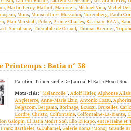
Orléan
,
Laurent Busine
,
Laurent Greilsamer
,
Les Grand Prés
,
L
na
,
Martin Leroy
,
Mathot
,
Maurice L
,
Michael Vico
,
Michel Del
rosjean
,
Mons
,
Monsculture
,
Mussolini
,
Nuremberg
,
Paolo Co
en
,
Plan Marshall
,
Police
,
Prince Charles
,
R.Urbain
,
RAAL
,
Raou
iart
,
Socialisme
,
Théophile de Giraud
,
Thomas Brenner
,
Topoli
le Printemps : Batia n° 38
Parution Trimensuelle De Journal El Batia Mourt Sou
Mots-clés:
" Mélancolie "
,
Adolf Hitler
,
Alphonse Allais
Angleterre
,
Anne-Marie Lizin
,
Antonio Cossu
,
Aphori
Belgacom
,
Bergamo
,
Borinage
,
Boussu
,
Bruxelles
,
Carlo
L'ordre
,
Christo
,
Colfontaine
,
Colfontaine-La-Riante
,
C
tion Galopin
,
El Batia Moûrt Soû
,
Elio Di Rupo
,
entre Haine et 
,
Franz Barthelet
,
G.Duhamel
,
Galerie Koma (Mons)
,
Grande Br