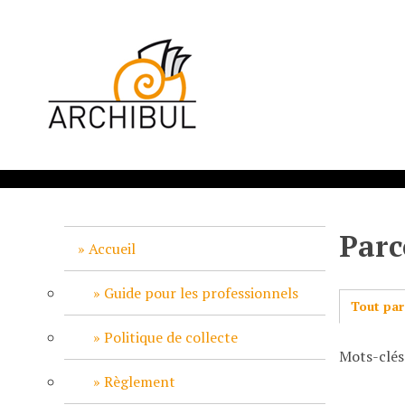
P
a
s
s
e
r
a
u
c
o
n
Parc
t
Accueil
e
n
Guide pour les professionnels
Tout par
u
p
Politique de collecte
Mots-clés
r
i
Règlement
n