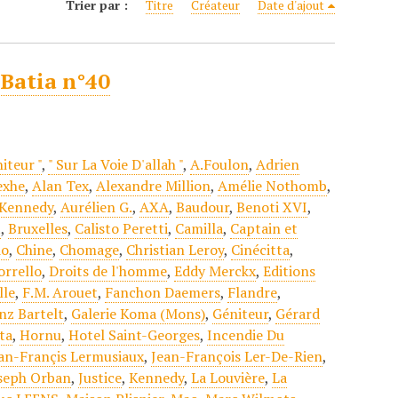
Trier par :
Titre
Créateur
Date d'ajout
 Batia n°40
iteur "
,
" Sur La Voie D'allah "
,
A.Foulon
,
Adrien
exhe
,
Alan Tex
,
Alexandre Million
,
Amélie Nothomb
,
 Kennedy
,
Aurélien G.
,
AXA
,
Baudour
,
Benoti XVI
,
t
,
Bruxelles
,
Calisto Peretti
,
Camilla
,
Captain et
do
,
Chine
,
Chomage
,
Christian Leroy
,
Cinécitta
,
orrello
,
Droits de l'homme
,
Eddy Merckx
,
Editions
lle
,
F.M. Arouet
,
Fanchon Daemers
,
Flandre
,
nz Bartelt
,
Galerie Koma (Mons)
,
Géniteur
,
Gérard
ta
,
Hornu
,
Hotel Saint-Georges
,
Incendie Du
an-Françis Lermusiaux
,
Jean-François Ler-De-Rien
,
seph Orban
,
Justice
,
Kennedy
,
La Louvière
,
La