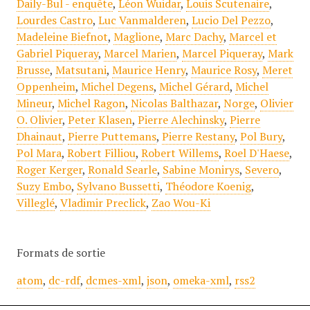
Daily-Bul - enquête
,
Léon Wuidar
,
Louis Scutenaire
,
Lourdes Castro
,
Luc Vanmalderen
,
Lucio Del Pezzo
,
Madeleine Biefnot
,
Maglione
,
Marc Dachy
,
Marcel et
Gabriel Piqueray
,
Marcel Marien
,
Marcel Piqueray
,
Mark
Brusse
,
Matsutani
,
Maurice Henry
,
Maurice Rosy
,
Meret
Oppenheim
,
Michel Degens
,
Michel Gérard
,
Michel
Mineur
,
Michel Ragon
,
Nicolas Balthazar
,
Norge
,
Olivier
O. Olivier
,
Peter Klasen
,
Pierre Alechinsky
,
Pierre
Dhainaut
,
Pierre Puttemans
,
Pierre Restany
,
Pol Bury
,
Pol Mara
,
Robert Filliou
,
Robert Willems
,
Roel D'Haese
,
Roger Kerger
,
Ronald Searle
,
Sabine Monirys
,
Severo
,
Suzy Embo
,
Sylvano Bussetti
,
Théodore Koenig
,
Villeglé
,
Vladimir Preclick
,
Zao Wou-Ki
Formats de sortie
atom
,
dc-rdf
,
dcmes-xml
,
json
,
omeka-xml
,
rss2