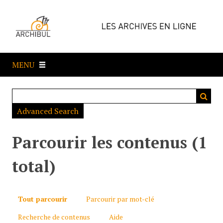
P
a
s
s
e
MENU
r
a
u
c
Advanced Search
o
n
t
Parcourir les contenus (1
e
n
total)
u
p
r
Tout parcourir
Parcourir par mot-clé
i
Recherche de contenus
Aide
n