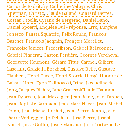
Carlos de Radzitzky
,
Catherine Valogne
,
Chris
Yperman
,
Christo
,
Claude Galand
,
Conrard Detrez
,
Costas Tsoclis
,
Cyrano de Bergerac
,
Daniel Fano
,
Daniel Spoerri
,
Enquête Bul - réponse
,
Erro
,
Eurgène
Ionesco
,
Fausta Squatriti
,
Félix Roulin
,
François
Baschet
,
François Jacqmin
,
François Morellet
,
Françoise Janicot
,
Frederikson
,
Gabriel Belgeonne
,
Gabriel Piqueray
,
Gaston Ferdière
,
Georges Vercheval
,
Georgette Haumont
,
Gérard Titus-Carmel
,
Gilbert
Lascault
,
Graziella Borghesi
,
Gustave Belle
,
Gustave
Flaubert
,
Henri Cueco
,
Henri Storck
,
Hergé
,
Honoré de
Balzac
,
Horst Egon Kalinowski
,
Irine
,
Jacqueline de
Jong
,
Jacques Richez
,
Jane GraverolClaude Haumont
,
Jean Dypréau
,
Jean Messagier
,
Jean Raine
,
Jean Tardieu
,
Jean-Baptiste Baronian
,
Jean-Marc Navez
,
Jean-Michel
Folon
,
Jean-Michel Pochet
,
Jean-Pierre Benon
,
Jean-
Pierre Verheggen
,
Jo Delahaut
,
José Pierre
,
Joseph
Noiret
,
Josse Goffin
,
Joyce Mansour
,
Julio Cortazar
,
Le