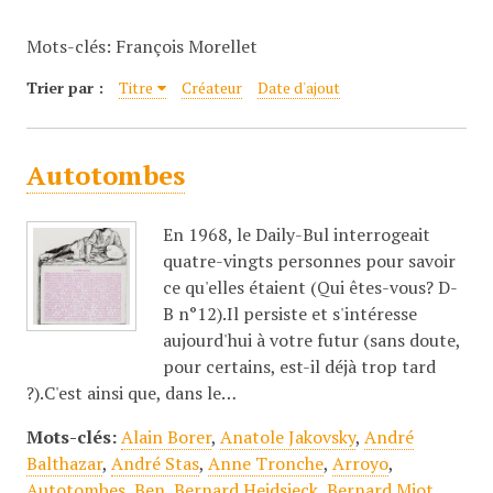
c
Mots-clés: François Morellet
i
p
Trier par :
Titre
Créateur
Date d'ajout
a
l
Autotombes
En 1968, le Daily-Bul interrogeait
quatre-vingts personnes pour savoir
ce qu'elles étaient (Qui êtes-vous? D-
B n°12).Il persiste et s'intéresse
aujourd'hui à votre futur (sans doute,
pour certains, est-il déjà trop tard
?).C'est ainsi que, dans le…
Mots-clés:
Alain Borer
,
Anatole Jakovsky
,
André
Balthazar
,
André Stas
,
Anne Tronche
,
Arroyo
,
Autotombes
,
Ben
,
Bernard Heidsieck
,
Bernard Miot
,