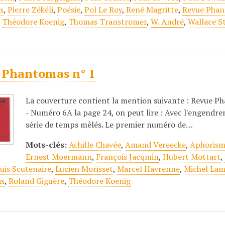
s
,
Pierre Zékéli
,
Poésie
,
Pol Le Roy
,
René Magritte
,
Revue Pha
,
Théodore Koenig
,
Thomas Transtromer
,
W. André
,
Wallace S
 Phantomas n° 1
La couverture contient la mention suivante : Revue Pha
- Numéro 6A la page 24, on peut lire : Avec l'engend
série de temps mêlés. Le premier numéro de…
Mots-clés:
Achille Chavée
,
Amand Vereecke
,
Aphoris
Ernest Moermann
,
François Jacqmin
,
Hubert Mottart
,
uis Scutenaire
,
Lucien Morisset
,
Marcel Havrenne
,
Michel Lam
as
,
Roland Giguère
,
Théodore Koenig