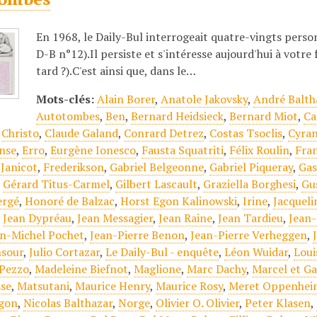
En 1968, le Daily-Bul interrogeait quatre-vingts person
D-B n°12).Il persiste et s'intéresse aujourd'hui à votre 
tard ?).C'est ainsi que, dans le…
Mots-clés:
Alain Borer
,
Anatole Jakovsky
,
André Balth
Autotombes
,
Ben
,
Bernard Heidsieck
,
Bernard Miot
,
Ca
,
Christo
,
Claude Galand
,
Conrard Detrez
,
Costas Tsoclis
,
Cyran
onse
,
Erro
,
Eurgène Ionesco
,
Fausta Squatriti
,
Félix Roulin
,
Fran
 Janicot
,
Frederikson
,
Gabriel Belgeonne
,
Gabriel Piqueray
,
Gas
,
Gérard Titus-Carmel
,
Gilbert Lascault
,
Graziella Borghesi
,
Gu
ergé
,
Honoré de Balzac
,
Horst Egon Kalinowski
,
Irine
,
Jacqueli
,
Jean Dypréau
,
Jean Messagier
,
Jean Raine
,
Jean Tardieu
,
Jean-
an-Michel Pochet
,
Jean-Pierre Benon
,
Jean-Pierre Verheggen
,
nsour
,
Julio Cortazar
,
Le Daily-Bul - enquête
,
Léon Wuidar
,
Loui
 Pezzo
,
Madeleine Biefnot
,
Maglione
,
Marc Dachy
,
Marcel et Ga
se
,
Matsutani
,
Maurice Henry
,
Maurice Rosy
,
Meret Oppenhei
agon
,
Nicolas Balthazar
,
Norge
,
Olivier O. Olivier
,
Peter Klasen
,