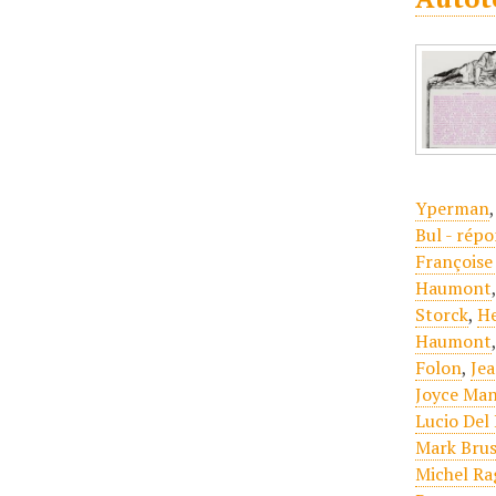
Yperman
Bul - rép
Françoise
Haumont
Storck
,
H
Haumont
Folon
,
Je
Joyce Ma
Lucio Del
Mark Brus
Michel R