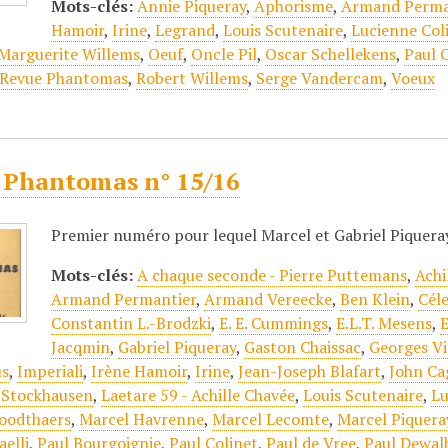
Mots-clés:
Annie Piqueray
,
Aphorisme
,
Armand Perma
Hamoir
,
Irine
,
Legrand
,
Louis Scutenaire
,
Lucienne Col
Marguerite Willems
,
Oeuf
,
Oncle Pil
,
Oscar Schellekens
,
Paul 
Revue Phantomas
,
Robert Willems
,
Serge Vandercam
,
Voeux
 Phantomas n° 15/16
Premier numéro pour lequel Marcel et Gabriel Piquera
Mots-clés:
A chaque seconde - Pierre Puttemans
,
Achi
Armand Permantier
,
Armand Vereecke
,
Ben Klein
,
Céle
Constantin L.-Brodzki
,
E. E. Cummings
,
E.L.T. Mesens
,
E
Jacqmin
,
Gabriel Piqueray
,
Gaston Chaissac
,
Georges V
us
,
Imperiali
,
Irène Hamoir
,
Irine
,
Jean-Joseph Blafart
,
John Ca
 Stockhausen
,
Laetare 59 - Achille Chavée
,
Louis Scutenaire
,
Lu
oodthaers
,
Marcel Havrenne
,
Marcel Lecomte
,
Marcel Piquera
aelli
,
Paul Bourgoignie
,
Paul Colinet
,
Paul de Vree
,
Paul Dewal