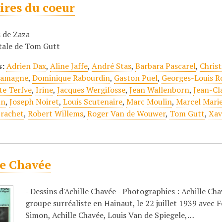
res du coeur
s de Zaza
tale de Tom Gutt
s:
Adrien Dax
,
Aline Jaffe
,
André Stas
,
Barbara Pascarel
,
Chris
 Jamagne
,
Dominique Rabourdin
,
Gaston Puel
,
Georges-Louis R
te Terfve
,
Irine
,
Jacques Wergifosse
,
Jean Wallenborn
,
Jean-Cl
nn
,
Joseph Noiret
,
Louis Scutenaire
,
Marc Moulin
,
Marcel Mari
Brachet
,
Robert Willems
,
Roger Van de Wouwer
,
Tom Gutt
,
Xav
le Chavée
- Dessins d'Achille Chavée - Photographies : Achille C
groupe surréaliste en Hainaut, le 22 juillet 1939 ave
Simon, Achille Chavée, Louis Van de Spiegele,…