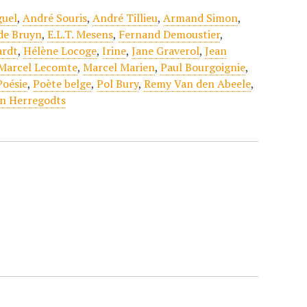
guel
,
André Souris
,
André Tillieu
,
Armand Simon
,
 de Bruyn
,
E.L.T. Mesens
,
Fernand Demoustier
,
ardt
,
Hélène Locoge
,
Irine
,
Jane Graverol
,
Jean
Marcel Lecomte
,
Marcel Marien
,
Paul Bourgoignie
,
Poésie
,
Poète belge
,
Pol Bury
,
Remy Van den Abeele
,
in Herregodts