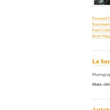
Fernand 
Scutenair
Paul Coli
René Magr
La Sa
Photograp
Mots-clé
Autot