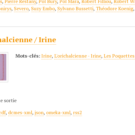
s
,
Pierre Restany
,
Pol Bury
,
Pol Mara
,
Robert Filliou
,
Robert W
nirys
,
Severo
,
Suzy Embo
,
Sylvano Bussetti
,
Théodore Koenig
halcienne / Irine
Mots-clés:
Irine
,
L'orichalcienne - Irine
,
Les Poquettes
e sortie
rdf
,
dcmes-xml
,
json
,
omeka-xml
,
rss2