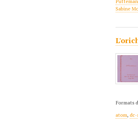
Putteman
Sabine Mo
L'oric
Formats d
atom
,
dc-