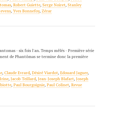
ntomas
,
Robert Guiette
,
Serge Noiret
,
Stanley
tevens
,
Yves Bonnefoy
,
Zérar
ntomas - six fois l'an. Temps mêlés - Première série
rement de Phantômas se termine donc la première
me
,
Claude Evrard
,
Désiré Viardot
,
Edouard Jaguer
,
Irine
,
Jacob Teillard
,
Jean-Joseph Blafart
,
Joseph
biotte
,
Paul Bourgoignie
,
Paul Colinet
,
Revue