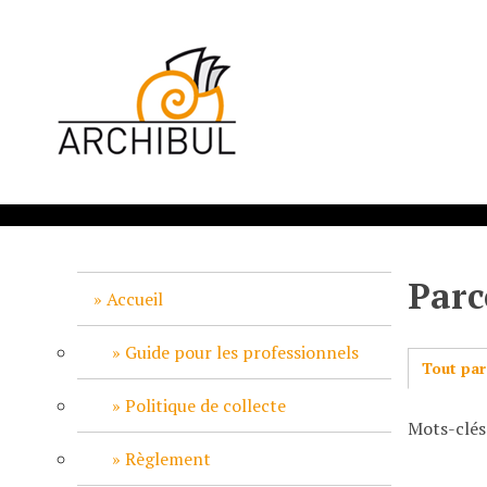
P
a
s
s
e
r
a
u
c
o
n
Parc
t
Accueil
e
n
Guide pour les professionnels
Tout par
u
p
Politique de collecte
Mots-clés:
r
i
Règlement
n