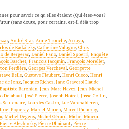
nes pour savoir ce qu'elles étaient (Qui êtes-vous?
futur (sans doute, pour certains, est-il déjà trop
azar
,
André Stas
,
Anne Tronche
,
Arroyo
,
rlos de Radzitzky
,
Catherine Valogne
,
Chris
o de Bergerac
,
Daniel Fano
,
Daniel Spoerri
,
Enquête
çois Baschet
,
François Jacqmin
,
François Morellet
,
ton Ferdière
,
Georges Vercheval
,
Georgette
stave Belle
,
Gustave Flaubert
,
Henri Cueco
,
Henri
ne de Jong
,
Jacques Richez
,
Jane GraverolClaude
Baptiste Baronian
,
Jean-Marc Navez
,
Jean-Michel
Jo Delahaut
,
José Pierre
,
Joseph Noiret
,
Josse Goffin
,
s Scutenaire
,
Lourdes Castro
,
Luc Vanmalderen
,
briel Piqueray
,
Marcel Marien
,
Marcel Piqueray
,
m
,
Michel Degens
,
Michel Gérard
,
Michel Mineur
,
Pierre Alechinsky
,
Pierre Dhainaut
,
Pierre