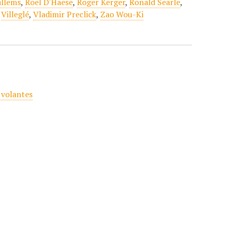
illems
,
Roel D'Haese
,
Roger Kerger
,
Ronald Searle
,
,
Villeglé
,
Vladimir Preclick
,
Zao Wou-Ki
 volantes