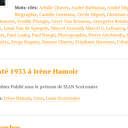
Mots-clés:
Achille Chavée
,
André Balthazar
,
André Mi
Biographie
,
Camille Goemans
,
Cécile Miguel
,
Christian
Dumont
,
Freddy Plongin
,
Geert Van Bruaene
,
Georgette Reinh
e
,
Louis Van de Spiegele
,
Marcel Arnould
,
Marcel G. Lefrancq
,
net
,
Paul Louka
,
Paul Nougé
,
Photographie
,
Pierre Alechinsky
,
itte
,
Serge Beguier
,
Simone Chavée
,
Stéphane Huvenne
,
Urba
nté 1933 à Irène Hamoir
hies Publié sous le prénom de JEAN Scutenaire
s:
Irène Hamoir
,
Irine
,
Louis Scutenaire
ombes