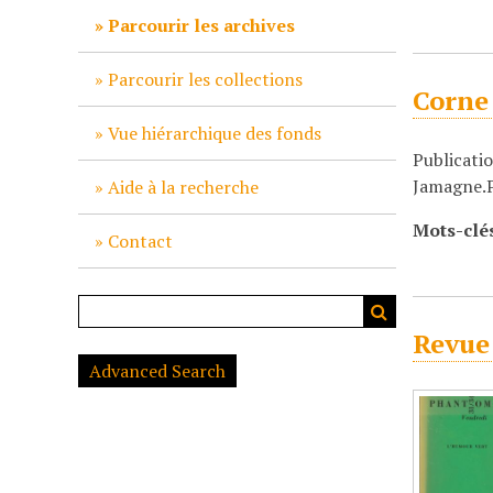
c
Parcourir les archives
i
p
Parcourir les collections
Corne
a
l
Vue hiérarchique des fonds
Publicatio
Jamagne.P
Aide à la recherche
Mots-clé
Contact
Revue
Advanced Search