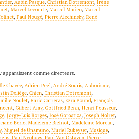
ntier
,
Aubin Pasque
,
Christian Dotremont
,
Irène
inet
,
Marcel Lecomte
,
Marcel Marien
,
Marcel
Colinet
,
Paul Nougé
,
Pierre Alechinsky
,
René
y apparaissent comme directeurs.
lle Chavée
,
Adrien Peel
,
André Souris
,
Aphorisme
,
stin Deliège
,
Chien
,
Christian Dotremont
,
milie Noulet
,
Enric Carreras
,
Ezra Pound
,
François
incent
,
Gilbert Amy
,
Gottfried Benn
,
Henri Pousseur
,
ge
,
Jorge-Luis Borges
,
José Gorostiza
,
Joseph Noiret
,
ciano Berio
,
Madeleine Biefnot
,
Madeleine Moreau
,
y
,
Miguel de Unamuno
,
Muriel Rukeyser
,
Musique
,
hens
,
Paul Neuhuys
,
Paul Van Ostayen
,
Pierre