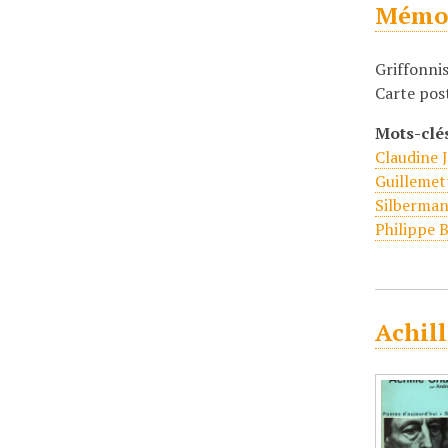
Mémoi
Griffonni
Carte pos
Mots-clé
Claudine
Guillemet
Silberma
Philippe 
Achil