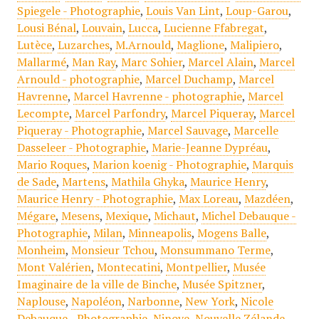
Spiegele - Photographie
,
Louis Van Lint
,
Loup-Garou
,
Lousi Bénal
,
Louvain
,
Lucca
,
Lucienne Ffabregat
,
Lutèce
,
Luzarches
,
M.Arnould
,
Maglione
,
Malipiero
,
Mallarmé
,
Man Ray
,
Marc Sohier
,
Marcel Alain
,
Marcel
Arnould - photographie
,
Marcel Duchamp
,
Marcel
Havrenne
,
Marcel Havrenne - photographie
,
Marcel
Lecompte
,
Marcel Parfondry
,
Marcel Piqueray
,
Marcel
Piqueray - Photographie
,
Marcel Sauvage
,
Marcelle
Dasseleer - Photographie
,
Marie-Jeanne Dypréau
,
Mario Roques
,
Marion koenig - Photographie
,
Marquis
de Sade
,
Martens
,
Mathila Ghyka
,
Maurice Henry
,
Maurice Henry - Photographie
,
Max Loreau
,
Mazdéen
,
Mégare
,
Mesens
,
Mexique
,
Michaut
,
Michel Debauque -
Photographie
,
Milan
,
Minneapolis
,
Mogens Balle
,
Monheim
,
Monsieur Tchou
,
Monsummano Terme
,
Mont Valérien
,
Montecatini
,
Montpellier
,
Musée
Imaginaire de la ville de Binche
,
Musée Spitzner
,
Naplouse
,
Napoléon
,
Narbonne
,
New York
,
Nicole
Debauque - Photographie
,
Ninove
,
Nouvelle Zélande
,