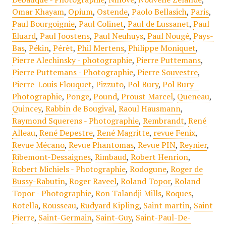
Omar Khayam
,
Opium
,
Ostende
,
Paolo Bellasich
,
Paris
,
Paul Bourgoignie
,
Paul Colinet
,
Paul de Lussanet
,
Paul
Eluard
,
Paul Joostens
,
Paul Neuhuys
,
Paul Nougé
,
Pays-
Bas
,
Pékin
,
Pérèt
,
Phil Mertens
,
Philippe Moniquet
,
Pierre Alechinsky - photographie
,
Pierre Puttemans
,
Pierre Puttemans - Photographie
,
Pierre Souvestre
,
Pierre-Louis Flouquet
,
Pizzuto
,
Pol Bury
,
Pol Bury -
Photographie
,
Ponge
,
Pound
,
Proust Marcel
,
Queneau
,
Quincey
,
Rabbin de Bougival
,
Raoul Hausmann
,
Raymond Squerens - Photographie
,
Rembrandt
,
René
Alleau
,
René Depestre
,
René Magritte
,
revue Fenix
,
Revue Mécano
,
Revue Phantomas
,
Revue PIN
,
Reynier
,
Ribemont-Dessaignes
,
Rimbaud
,
Robert Henrion
,
Robert Michiels - Photographie
,
Rodogune
,
Roger de
Bussy-Rabutin
,
Roger Raveel
,
Roland Topor
,
Roland
Topor - Photographie
,
Ron Talandji Mills
,
Roques
,
Rotella
,
Rousseau
,
Rudyard Kipling
,
Saint martin
,
Saint
Pierre
,
Saint-Germain
,
Saint-Guy
,
Saint-Paul-De-