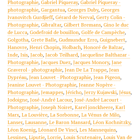
Photographie
,
Gabriel Piqueray
,
Gabriel Piqueray -
photographie
,
Gargantua
,
Georges Duby
,
Georges
Ivanovitch Gurdjieff
,
Gérard de Nerval
,
Gerty Colin -
Photographie
,
Gibraltar
,
Gilbert Bremans
,
Gino le duc
de Lucca
,
Godefroid de bouillon
,
Golfe de Campèche
,
Golgotha
,
Grete Balle
,
Gudmundur Erro
,
Guignebert
,
Hanovre
,
Henri Chopin
,
Holbach
,
Honoré de Balzac
,
Inde
,
Isis
,
Jacob
,
Jacob Teilhard
,
Jacqueline Balthazar -
Photographie
,
Jacques Duez
,
Jacques Monory
,
Jane
Graverol - photographie
,
Jean De La Trappe
,
Jean
Dypréau
,
Jean Louvet - Photographie
,
Jean Pigeon
,
Jeanine Louvet - Photographie
,
Jeanne Nopère -
Photographie
,
Jemappes
,
Jéricho
,
Jerzy Kujawski
,
Jésus
,
Jodoigne
,
José-André Lacour
,
José-André Lacourt -
Photographie
,
Joseph Noiret
,
Karel jonckheere
,
Karl
Marx
,
La Louvière
,
La Sorbonne
,
La Vénus de Milo
,
Lanser
,
Lausanne
,
Le Baron Mansard
,
Léon Kochnitzky
,
Léon Koenig
,
Léonard De Vinci
,
Les Mannequins
,
Lessines
,
Liputie
,
Lorrie
,
Louis Scutenaire
,
Louis Van de