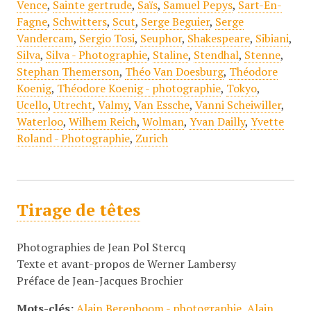
Vence
,
Sainte gertrude
,
Saïs
,
Samuel Pepys
,
Sart-En-
Fagne
,
Schwitters
,
Scut
,
Serge Beguier
,
Serge
Vandercam
,
Sergio Tosi
,
Seuphor
,
Shakespeare
,
Sibiani
,
Silva
,
Silva - Photographie
,
Staline
,
Stendhal
,
Stenne
,
Stephan Themerson
,
Théo Van Doesburg
,
Théodore
Koenig
,
Théodore Koenig - photographie
,
Tokyo
,
Ucello
,
Utrecht
,
Valmy
,
Van Essche
,
Vanni Scheiwiller
,
Waterloo
,
Wilhem Reich
,
Wolman
,
Yvan Dailly
,
Yvette
Roland - Photographie
,
Zurich
Tirage de têtes
Photographies de Jean Pol Stercq
Texte et avant-propos de Werner Lambersy
Préface de Jean-Jacques Brochier
Mots-clés:
Alain Berenboom - photographie
,
Alain