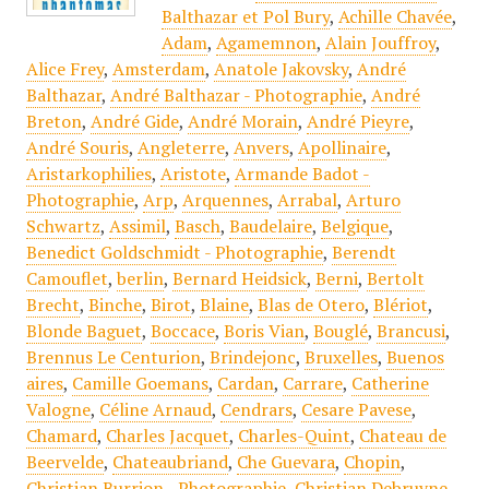
Balthazar et Pol Bury
,
Achille Chavée
,
Adam
,
Agamemnon
,
Alain Jouffroy
,
Alice Frey
,
Amsterdam
,
Anatole Jakovsky
,
André
Balthazar
,
André Balthazar - Photographie
,
André
Breton
,
André Gide
,
André Morain
,
André Pieyre
,
André Souris
,
Angleterre
,
Anvers
,
Apollinaire
,
Aristarkophilies
,
Aristote
,
Armande Badot -
Photographie
,
Arp
,
Arquennes
,
Arrabal
,
Arturo
Schwartz
,
Assimil
,
Basch
,
Baudelaire
,
Belgique
,
Benedict Goldschmidt - Photographie
,
Berendt
Camouflet
,
berlin
,
Bernard Heidsick
,
Berni
,
Bertolt
Brecht
,
Binche
,
Birot
,
Blaine
,
Blas de Otero
,
Blériot
,
Blonde Baguet
,
Boccace
,
Boris Vian
,
Bouglé
,
Brancusi
,
Brennus Le Centurion
,
Brindejonc
,
Bruxelles
,
Buenos
aires
,
Camille Goemans
,
Cardan
,
Carrare
,
Catherine
Valogne
,
Céline Arnaud
,
Cendrars
,
Cesare Pavese
,
Chamard
,
Charles Jacquet
,
Charles-Quint
,
Chateau de
Beervelde
,
Chateaubriand
,
Che Guevara
,
Chopin
,
Christian Burrion - Photographie
,
Christian Debruyne
,