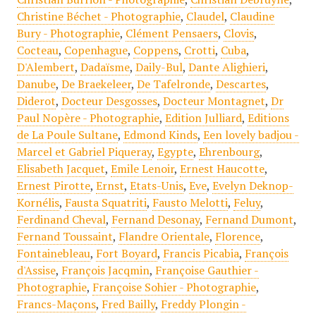
Christine Béchet - Photographie
,
Claudel
,
Claudine
Bury - Photographie
,
Clément Pensaers
,
Clovis
,
Cocteau
,
Copenhague
,
Coppens
,
Crotti
,
Cuba
,
D'Alembert
,
Dadaïsme
,
Daily-Bul
,
Dante Alighieri
,
Danube
,
De Braekeleer
,
De Tafelronde
,
Descartes
,
Diderot
,
Docteur Desgosses
,
Docteur Montagnet
,
Dr
Paul Nopère - Photographie
,
Edition Julliard
,
Editions
de La Poule Sultane
,
Edmond Kinds
,
Een lovely badjou -
Marcel et Gabriel Piqueray
,
Egypte
,
Ehrenbourg
,
Elisabeth Jacquet
,
Emile Lenoir
,
Ernest Haucotte
,
Ernest Pirotte
,
Ernst
,
Etats-Unis
,
Eve
,
Evelyn Deknop-
Kornélis
,
Fausta Squatriti
,
Fausto Melotti
,
Feluy
,
Ferdinand Cheval
,
Fernand Desonay
,
Fernand Dumont
,
Fernand Toussaint
,
Flandre Orientale
,
Florence
,
Fontainebleau
,
Fort Boyard
,
Francis Picabia
,
François
d'Assise
,
François Jacqmin
,
Françoise Gauthier -
Photographie
,
Françoise Sohier - Photographie
,
Francs-Maçons
,
Fred Bailly
,
Freddy Plongin -