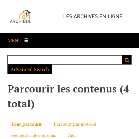
P
a
s
s
e
MENU
r
a
u
c
Advanced Search
o
n
t
Parcourir les contenus (4
e
n
total)
u
p
r
Tout parcourir
Parcourir par mot-clé
i
Recherche de contenus
Aide
n