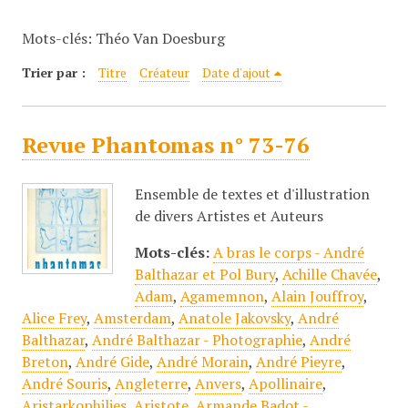
c
Mots-clés: Théo Van Doesburg
i
p
Trier par :
Titre
Créateur
Date d'ajout
a
l
Revue Phantomas n° 73-76
Ensemble de textes et d'illustration
de divers Artistes et Auteurs
Mots-clés:
A bras le corps - André
Balthazar et Pol Bury
,
Achille Chavée
,
Adam
,
Agamemnon
,
Alain Jouffroy
,
Alice Frey
,
Amsterdam
,
Anatole Jakovsky
,
André
Balthazar
,
André Balthazar - Photographie
,
André
Breton
,
André Gide
,
André Morain
,
André Pieyre
,
André Souris
,
Angleterre
,
Anvers
,
Apollinaire
,
Aristarkophilies
,
Aristote
,
Armande Badot -