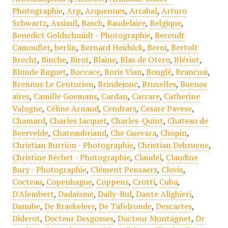
Photographie
,
Arp
,
Arquennes
,
Arrabal
,
Arturo
Schwartz
,
Assimil
,
Basch
,
Baudelaire
,
Belgique
,
Benedict Goldschmidt - Photographie
,
Berendt
Camouflet
,
berlin
,
Bernard Heidsick
,
Berni
,
Bertolt
Brecht
,
Binche
,
Birot
,
Blaine
,
Blas de Otero
,
Blériot
,
Blonde Baguet
,
Boccace
,
Boris Vian
,
Bouglé
,
Brancusi
,
Brennus Le Centurion
,
Brindejonc
,
Bruxelles
,
Buenos
aires
,
Camille Goemans
,
Cardan
,
Carrare
,
Catherine
Valogne
,
Céline Arnaud
,
Cendrars
,
Cesare Pavese
,
Chamard
,
Charles Jacquet
,
Charles-Quint
,
Chateau de
Beervelde
,
Chateaubriand
,
Che Guevara
,
Chopin
,
Christian Burrion - Photographie
,
Christian Debruyne
,
Christine Béchet - Photographie
,
Claudel
,
Claudine
Bury - Photographie
,
Clément Pensaers
,
Clovis
,
Cocteau
,
Copenhague
,
Coppens
,
Crotti
,
Cuba
,
D'Alembert
,
Dadaïsme
,
Daily-Bul
,
Dante Alighieri
,
Danube
,
De Braekeleer
,
De Tafelronde
,
Descartes
,
Diderot
,
Docteur Desgosses
,
Docteur Montagnet
,
Dr