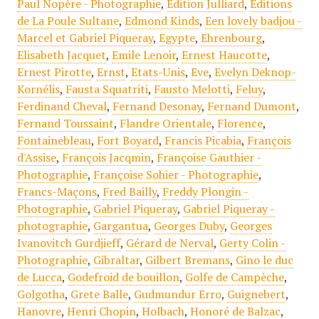
Paul Nopère - Photographie
,
Edition Julliard
,
Editions
de La Poule Sultane
,
Edmond Kinds
,
Een lovely badjou -
Marcel et Gabriel Piqueray
,
Egypte
,
Ehrenbourg
,
Elisabeth Jacquet
,
Emile Lenoir
,
Ernest Haucotte
,
Ernest Pirotte
,
Ernst
,
Etats-Unis
,
Eve
,
Evelyn Deknop-
Kornélis
,
Fausta Squatriti
,
Fausto Melotti
,
Feluy
,
Ferdinand Cheval
,
Fernand Desonay
,
Fernand Dumont
,
Fernand Toussaint
,
Flandre Orientale
,
Florence
,
Fontainebleau
,
Fort Boyard
,
Francis Picabia
,
François
d'Assise
,
François Jacqmin
,
Françoise Gauthier -
Photographie
,
Françoise Sohier - Photographie
,
Francs-Maçons
,
Fred Bailly
,
Freddy Plongin -
Photographie
,
Gabriel Piqueray
,
Gabriel Piqueray -
photographie
,
Gargantua
,
Georges Duby
,
Georges
Ivanovitch Gurdjieff
,
Gérard de Nerval
,
Gerty Colin -
Photographie
,
Gibraltar
,
Gilbert Bremans
,
Gino le duc
de Lucca
,
Godefroid de bouillon
,
Golfe de Campèche
,
Golgotha
,
Grete Balle
,
Gudmundur Erro
,
Guignebert
,
Hanovre
,
Henri Chopin
,
Holbach
,
Honoré de Balzac
,