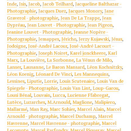
Inde
,
Isis
,
Jacob
,
Jacob Teilhard
,
Jacqueline Balthazar -
Photographie
,
Jacques Duez
,
Jacques Monory
,
Jane
Graverol - photographie
,
Jean De La Trappe
,
Jean
Dypréau
,
Jean Louvet - Photographie
,
Jean Pigeon
,
Jeanine Louvet - Photographie
,
Jeanne Nopère -
Photographie
,
Jemappes
,
Jéricho
,
Jerzy Kujawski
,
Jésus
,
Jodoigne
,
José-André Lacour
,
José-André Lacourt -
Photographie
,
Joseph Noiret
,
Karel jonckheere
,
Karl
Marx
,
La Louvière
,
La Sorbonne
,
La Vénus de Milo
,
Lanser
,
Lausanne
,
Le Baron Mansard
,
Léon Kochnitzky
,
Léon Koenig
,
Léonard De Vinci
,
Les Mannequins
,
Lessines
,
Liputie
,
Lorrie
,
Louis Scutenaire
,
Louis Van de
Spiegele - Photographie
,
Louis Van Lint
,
Loup-Garou
,
Lousi Bénal
,
Louvain
,
Lucca
,
Lucienne Ffabregat
,
Lutèce
,
Luzarches
,
M.Arnould
,
Maglione
,
Malipiero
,
Mallarmé
,
Man Ray
,
Marc Sohier
,
Marcel Alain
,
Marcel
Arnould - photographie
,
Marcel Duchamp
,
Marcel
Havrenne
,
Marcel Havrenne - photographie
,
Marcel
Lecompte
,
Marcel Parfondry
,
Marcel Piqueray
,
Marcel