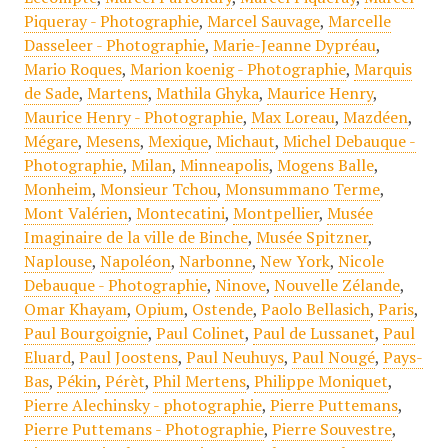
Piqueray - Photographie
,
Marcel Sauvage
,
Marcelle
Dasseleer - Photographie
,
Marie-Jeanne Dypréau
,
Mario Roques
,
Marion koenig - Photographie
,
Marquis
de Sade
,
Martens
,
Mathila Ghyka
,
Maurice Henry
,
Maurice Henry - Photographie
,
Max Loreau
,
Mazdéen
,
Mégare
,
Mesens
,
Mexique
,
Michaut
,
Michel Debauque -
Photographie
,
Milan
,
Minneapolis
,
Mogens Balle
,
Monheim
,
Monsieur Tchou
,
Monsummano Terme
,
Mont Valérien
,
Montecatini
,
Montpellier
,
Musée
Imaginaire de la ville de Binche
,
Musée Spitzner
,
Naplouse
,
Napoléon
,
Narbonne
,
New York
,
Nicole
Debauque - Photographie
,
Ninove
,
Nouvelle Zélande
,
Omar Khayam
,
Opium
,
Ostende
,
Paolo Bellasich
,
Paris
,
Paul Bourgoignie
,
Paul Colinet
,
Paul de Lussanet
,
Paul
Eluard
,
Paul Joostens
,
Paul Neuhuys
,
Paul Nougé
,
Pays-
Bas
,
Pékin
,
Pérèt
,
Phil Mertens
,
Philippe Moniquet
,
Pierre Alechinsky - photographie
,
Pierre Puttemans
,
Pierre Puttemans - Photographie
,
Pierre Souvestre
,