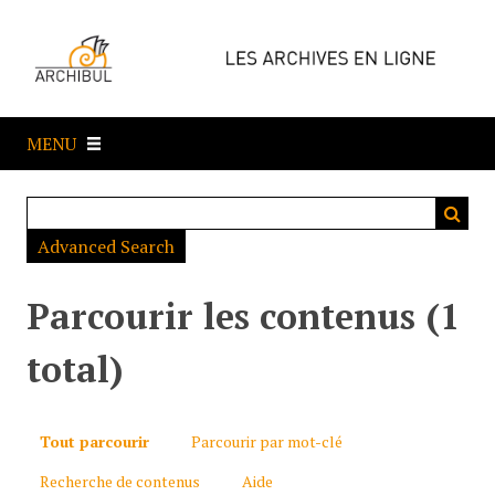
P
a
s
s
e
MENU
r
a
u
c
Advanced Search
o
n
t
Parcourir les contenus (1
e
n
total)
u
p
r
Tout parcourir
Parcourir par mot-clé
i
Recherche de contenus
Aide
n