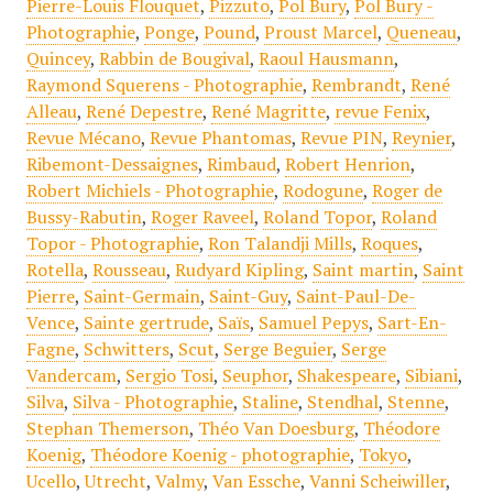
Pierre-Louis Flouquet
,
Pizzuto
,
Pol Bury
,
Pol Bury -
Photographie
,
Ponge
,
Pound
,
Proust Marcel
,
Queneau
,
Quincey
,
Rabbin de Bougival
,
Raoul Hausmann
,
Raymond Squerens - Photographie
,
Rembrandt
,
René
Alleau
,
René Depestre
,
René Magritte
,
revue Fenix
,
Revue Mécano
,
Revue Phantomas
,
Revue PIN
,
Reynier
,
Ribemont-Dessaignes
,
Rimbaud
,
Robert Henrion
,
Robert Michiels - Photographie
,
Rodogune
,
Roger de
Bussy-Rabutin
,
Roger Raveel
,
Roland Topor
,
Roland
Topor - Photographie
,
Ron Talandji Mills
,
Roques
,
Rotella
,
Rousseau
,
Rudyard Kipling
,
Saint martin
,
Saint
Pierre
,
Saint-Germain
,
Saint-Guy
,
Saint-Paul-De-
Vence
,
Sainte gertrude
,
Saïs
,
Samuel Pepys
,
Sart-En-
Fagne
,
Schwitters
,
Scut
,
Serge Beguier
,
Serge
Vandercam
,
Sergio Tosi
,
Seuphor
,
Shakespeare
,
Sibiani
,
Silva
,
Silva - Photographie
,
Staline
,
Stendhal
,
Stenne
,
Stephan Themerson
,
Théo Van Doesburg
,
Théodore
Koenig
,
Théodore Koenig - photographie
,
Tokyo
,
Ucello
,
Utrecht
,
Valmy
,
Van Essche
,
Vanni Scheiwiller
,