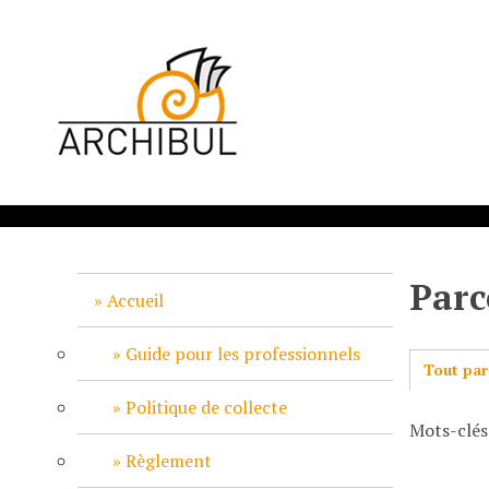
P
a
s
s
e
r
a
u
c
o
n
Parc
t
Accueil
e
n
Guide pour les professionnels
Tout par
u
p
Politique de collecte
Mots-clés
r
i
Règlement
n