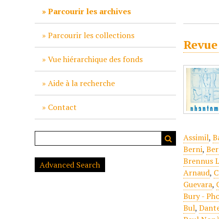
c
Parcourir les archives
i
p
Parcourir les collections
Revue
a
l
Vue hiérarchique des fonds
Aide à la recherche
Contact
Assimil
,
B
Berni
,
Ber
Brennus L
Advanced Search
Arnaud
,
C
Guevara
,
Bury - Ph
Bul
,
Dante