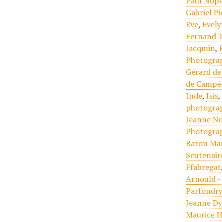
Paul Nopè
Gabriel P
Eve
,
Evely
Fernand T
Jacqmin
,
Photogra
Gérard de
de Campè
Inde
,
Isis
photogra
Jeanne No
Photogra
Baron Ma
Scutenair
Ffabregat
Arnould -
Parfondr
Jeanne D
Maurice H