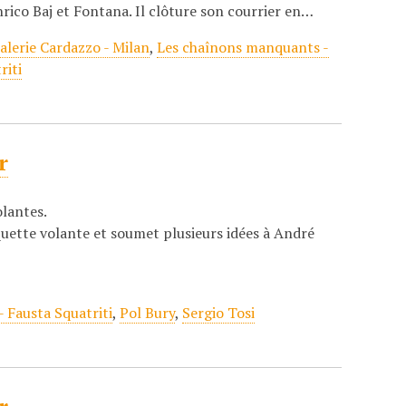
nrico Baj et Fontana. Il clôture son courrier en…
alerie Cardazzo - Milan
,
Les chaînons manquants -
riti
r
olantes.
quette volante et soumet plusieurs idées à André
 Fausta Squatriti
,
Pol Bury
,
Sergio Tosi