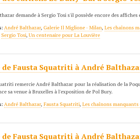
hazar demande à Sergio Tosi s'il possède encore des affiches 
s:
André Balthazar
,
Galerie Il Miglione - Milan
,
Les chaînons ma
,
Sergio Tosi
,
Un centenaire pour La Louvière
 de Fausta Squatriti à André Balthaza
atriti remercie André Balthazar pour la réalisation de la Poq
ce sa venue à Bruxelles à l'exposition de Pol Bury.
s:
André Balthazar
,
Fausta Squatriti
,
Les chaînons manquants -
 de Fausta Squatriti à André Balthaza