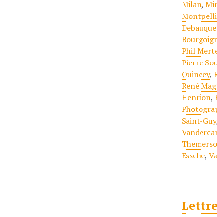
Milan
,
Mi
Montpelli
Debauque 
Bourgoign
Phil Mert
Pierre So
Quincey
,
René Magr
Henrion
,
Photogra
Saint-Guy
Vanderc
Themers
Essche
,
Va
Lettre