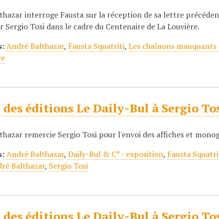
hazar interroge Fausta sur la réception de sa lettre précéden
r Sergio Tosi dans le cadre du Centenaire de La Louvière.
s:
André Balthazar
,
Fausta Squatriti
,
Les chaînons manquants -
re
 des éditions Le Daily-Bul à Sergio To
thazar remercie Sergio Tosi pour l'envoi des affiches et mono
s:
André Balthazar
,
Daily-Bul & C° - exposition
,
Fausta Squatri
dré Balthazar
,
Sergio Tosi
 des éditions Le Daily-Bul à Sergio To