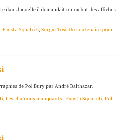
te dans laquelle il demandait un rachat des affiches
 Fausta Squatriti
,
Sergio Tosi
,
Un centenaire pour
si
graphies de Pol Bury par André Balthazar.
ti
,
Les chaînons manquants - Fausta Squatriti
,
Pol
si