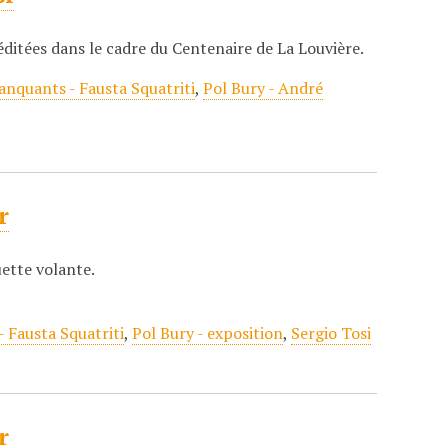
éditées dans le cadre du Centenaire de La Louvière.
nquants - Fausta Squatriti
,
Pol Bury - André
r
uette volante.
 Fausta Squatriti
,
Pol Bury - exposition
,
Sergio Tosi
r