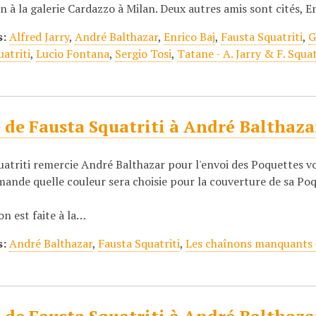
n à la galerie Cardazzo à Milan. Deux autres amis sont cités, E
s:
Alfred Jarry
,
André Balthazar
,
Enrico Baj
,
Fausta Squatriti
,
G
atriti
,
Lucio Fontana
,
Sergio Tosi
,
Tatane - A. Jarry & F. Squat
 de Fausta Squatriti à André Balthaza
uatriti remercie André Balthazar pour l'envoi des Poquettes v
emande quelle couleur sera choisie pour la couverture de sa Po
.
on est faite à la…
s:
André Balthazar
,
Fausta Squatriti
,
Les chaînons manquants -