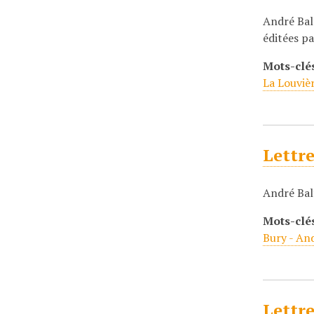
André Balt
éditées pa
Mots-clé
La Louviè
Lettre
André Bal
Mots-clé
Bury - An
Lettre