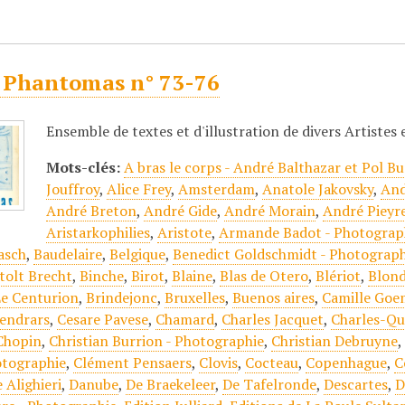
 Phantomas n° 73-76
Ensemble de textes et d'illustration de divers Artistes
Mots-clés:
A bras le corps - André Balthazar et Pol Bu
Jouffroy
,
Alice Frey
,
Amsterdam
,
Anatole Jakovsky
,
And
André Breton
,
André Gide
,
André Morain
,
André Pieyr
Aristarkophilies
,
Aristote
,
Armande Badot - Photograp
asch
,
Baudelaire
,
Belgique
,
Benedict Goldschmidt - Photograph
tolt Brecht
,
Binche
,
Birot
,
Blaine
,
Blas de Otero
,
Blériot
,
Blond
e Centurion
,
Brindejonc
,
Bruxelles
,
Buenos aires
,
Camille Goe
endrars
,
Cesare Pavese
,
Chamard
,
Charles Jacquet
,
Charles-Qu
Chopin
,
Christian Burrion - Photographie
,
Christian Debruyne
otographie
,
Clément Pensaers
,
Clovis
,
Cocteau
,
Copenhague
,
C
 Alighieri
,
Danube
,
De Braekeleer
,
De Tafelronde
,
Descartes
,
D