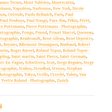
ano Terme
,
Mont Valérien
,
Montecatini
,
plouse
,
Napoléon
,
Narbonne
,
New York
,
Nicole
ium
,
Ostende
,
Paolo Bellasich
,
Paris
,
Paul
,
Paul Neuhuys
,
Paul Nougé
,
Pays-Bas
,
Pékin
,
Pérèt
,
rre Puttemans
,
Pierre Puttemans - Photographie
,
hotographie
,
Ponge
,
Pound
,
Proust Marcel
,
Queneau
,
tographie
,
Rembrandt
,
René Alleau
,
René Depestre
,
N
,
Reynier
,
Ribemont-Dessaignes
,
Rimbaud
,
Robert
butin
,
Roger Raveel
,
Roland Topor
,
Roland Topor -
pling
,
Saint martin
,
Saint Pierre
,
Saint-Germain
,
art-En-Fagne
,
Schwitters
,
Scut
,
Serge Beguier
,
Serge
otographie
,
Staline
,
Stendhal
,
Stenne
,
Stephan
photographie
,
Tokyo
,
Ucello
,
Utrecht
,
Valmy
,
Van
,
Yvette Roland - Photographie
,
Zurich
i