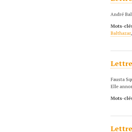
André Balt
Mots-clé
Balthazar
Lettre
Fausta Squ
Elle annon
Mots-clé
Lettre