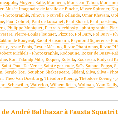
nneapolis
,
Mogens Balle
,
Monheim
,
Monsieur Tchou
,
Monsumm
er
,
Musée Imaginaire de la ville de Binche
,
Musée Spitzner
,
Na
- Photographie
,
Ninove
,
Nouvelle Zélande
,
Omar Khayam
,
Op
ie
,
Paul Colinet
,
Paul de Lussanet
,
Paul Eluard
,
Paul Joostens
ens
,
Philippe Moniquet
,
Pierre Alechinsky - photographie
,
Pie
uvestre
,
Pierre-Louis Flouquet
,
Pizzuto
,
Pol Bury
,
Pol Bury - P
Rabbin de Bougival
,
Raoul Hausmann
,
Raymond Squerens - Pho
itte
,
revue Fenix
,
Revue Mécano
,
Revue Phantomas
,
Revue PI
Robert Michiels - Photographie
,
Rodogune
,
Roger de Bussy-Ra
phie
,
Ron Talandji Mills
,
Roques
,
Rotella
,
Rousseau
,
Rudyard Ki
,
Saint-Paul-De-Vence
,
Sainte gertrude
,
Saïs
,
Samuel Pepys
,
S
am
,
Sergio Tosi
,
Seuphor
,
Shakespeare
,
Sibiani
,
Silva
,
Silva - Ph
on
,
Théo Van Doesburg
,
Théodore Koenig
,
Théodore Koenig - 
nni Scheiwiller
,
Waterloo
,
Wilhem Reich
,
Wolman
,
Yvan Dailly
 de André Balthazar à Fausta Squatrit