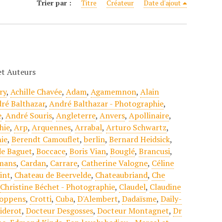
Trier par :
Titre
Créateur
Date d'ajout
 et Auteurs
ry
,
Achille Chavée
,
Adam
,
Agamemnon
,
Alain
ré Balthazar
,
André Balthazar - Photographie
,
e
,
André Souris
,
Angleterre
,
Anvers
,
Apollinaire
,
hie
,
Arp
,
Arquennes
,
Arrabal
,
Arturo Schwartz
,
ie
,
Berendt Camouflet
,
berlin
,
Bernard Heidsick
,
e Baguet
,
Boccace
,
Boris Vian
,
Bouglé
,
Brancusi
,
mans
,
Cardan
,
Carrare
,
Catherine Valogne
,
Céline
int
,
Chateau de Beervelde
,
Chateaubriand
,
Che
,
Christine Béchet - Photographie
,
Claudel
,
Claudine
oppens
,
Crotti
,
Cuba
,
D'Alembert
,
Dadaïsme
,
Daily-
iderot
,
Docteur Desgosses
,
Docteur Montagnet
,
Dr