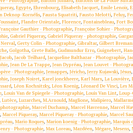
re - Photographie
,
Edition Julliard
,
Editions de La Poule Sulta
iqueray
,
Egypte
,
Ehrenbourg
,
Elisabeth Jacquet
,
Emile Lenoir
,
E
n Deknop-Kornélis
,
Fausta Squatriti
,
Fausto Melotti
,
Feluy
,
Fe
oussaint
,
Flandre Orientale
,
Florence
,
Fontainebleau
,
Fort Bo
Françoise Gauthier - Photographie
,
Françoise Sohier - Photogr
phie
,
Gabriel Piqueray
,
Gabriel Piqueray - photographie
,
Garga
 Nerval
,
Gerty Colin - Photographie
,
Gibraltar
,
Gilbert Breman
che
,
Golgotha
,
Grete Balle
,
Gudmundur Erro
,
Guignebert
,
Han
,
Jacob
,
Jacob Teilhard
,
Jacqueline Balthazar - Photographie
,
Ja
phie
,
Jean De La Trappe
,
Jean Dypréau
,
Jean Louvet - Photogr
père - Photographie
,
Jemappes
,
Jéricho
,
Jerzy Kujawski
,
Jésus
phie
,
Joseph Noiret
,
Karel jonckheere
,
Karl Marx
,
La Louvière
,
nsard
,
Léon Kochnitzky
,
Léon Koenig
,
Léonard De Vinci
,
Les M
e
,
Louis Van de Spiegele - Photographie
,
Louis Van Lint
,
Loup-
,
Lutèce
,
Luzarches
,
M.Arnould
,
Maglione
,
Malipiero
,
Mallarm
 photographie
,
Marcel Duchamp
,
Marcel Havrenne
,
Marcel Ha
y
,
Marcel Piqueray
,
Marcel Piqueray - Photographie
,
Marcel Sa
ypréau
,
Mario Roques
,
Marion koenig - Photographie
,
Marquis 
enry - Photographie
,
Max Loreau
,
Mazdéen
,
Mégare
,
Mesens
,