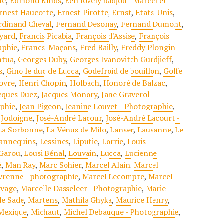
ne
,
Edmond Kinds
,
Een lovely badjou - Marcel et
rnest Haucotte
,
Ernest Pirotte
,
Ernst
,
Etats-Unis
,
rdinand Cheval
,
Fernand Desonay
,
Fernand Dumont
,
yard
,
Francis Picabia
,
François d'Assise
,
François
aphie
,
Francs-Maçons
,
Fred Bailly
,
Freddy Plongin -
ntua
,
Georges Duby
,
Georges Ivanovitch Gurdjieff
,
s
,
Gino le duc de Lucca
,
Godefroid de bouillon
,
Golfe
ovre
,
Henri Chopin
,
Holbach
,
Honoré de Balzac
,
cques Duez
,
Jacques Monory
,
Jane Graverol -
aphie
,
Jean Pigeon
,
Jeanine Louvet - Photographie
,
,
Jodoigne
,
José-André Lacour
,
José-André Lacourt -
La Sorbonne
,
La Vénus de Milo
,
Lanser
,
Lausanne
,
Le
annequins
,
Lessines
,
Liputie
,
Lorrie
,
Louis
Garou
,
Lousi Bénal
,
Louvain
,
Lucca
,
Lucienne
é
,
Man Ray
,
Marc Sohier
,
Marcel Alain
,
Marcel
vrenne - photographie
,
Marcel Lecompte
,
Marcel
uvage
,
Marcelle Dasseleer - Photographie
,
Marie-
de Sade
,
Martens
,
Mathila Ghyka
,
Maurice Henry
,
Mexique
,
Michaut
,
Michel Debauque - Photographie
,