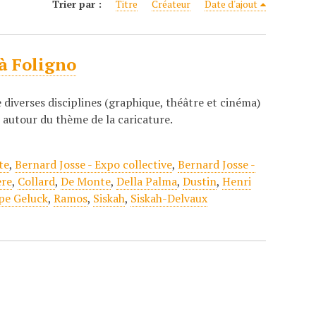
Trier par :
Titre
Créateur
Date d'ajout
à Foligno
e diverses disciplines (graphique, théâtre et cinéma)
autour du thème de la caricature.
te
,
Bernard Josse - Expo collective
,
Bernard Josse -
ere
,
Collard
,
De Monte
,
Della Palma
,
Dustin
,
Henri
ppe Geluck
,
Ramos
,
Siskah
,
Siskah-Delvaux