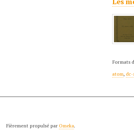
Les mé
Formats d
atom
,
dc-
Fièrement propulsé par
Omeka
.