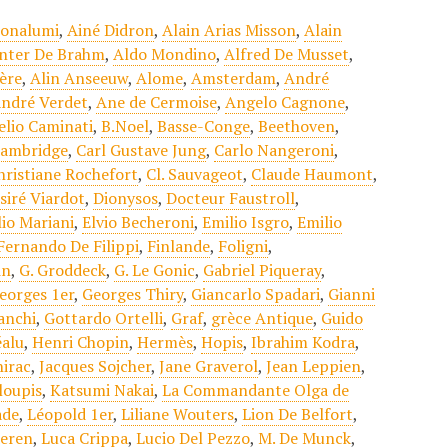
Bonalumi
,
Ainé Didron
,
Alain Arias Misson
,
Alain
nter De Brahm
,
Aldo Mondino
,
Alfred De Musset
,
ière
,
Alin Anseeuw
,
Alome
,
Amsterdam
,
André
ndré Verdet
,
Ane de Cermoise
,
Angelo Cagnone
,
elio Caminati
,
B.Noel
,
Basse-Conge
,
Beethoven
,
ambridge
,
Carl Gustave Jung
,
Carlo Nangeroni
,
hristiane Rochefort
,
Cl. Sauvageot
,
Claude Haumont
,
siré Viardot
,
Dionysos
,
Docteur Faustroll
,
lio Mariani
,
Elvio Becheroni
,
Emilio Isgro
,
Emilio
Fernando De Filippi
,
Finlande
,
Foligni
,
in
,
G. Groddeck
,
G. Le Gonic
,
Gabriel Piqueray
,
eorges 1er
,
Georges Thiry
,
Giancarlo Spadari
,
Gianni
anchi
,
Gottardo Ortelli
,
Graf
,
grèce Antique
,
Guido
éalu
,
Henri Chopin
,
Hermès
,
Hopis
,
Ibrahim Kodra
,
hirac
,
Jacques Sojcher
,
Jane Graverol
,
Jean Leppien
,
loupis
,
Katsumi Nakai
,
La Commandante Olga de
ade
,
Léopold 1er
,
Liliane Wouters
,
Lion De Belfort
,
deren
,
Luca Crippa
,
Lucio Del Pezzo
,
M. De Munck
,