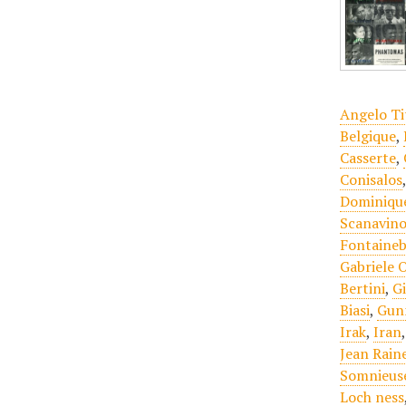
Angelo Ti
Belgique
,
Casserte
,
Conisalos
Dominique
Scanavin
Fontaineb
Gabriele 
Bertini
,
G
Biasi
,
Gun
Irak
,
Iran
Jean Rain
Somnieus
Loch ness