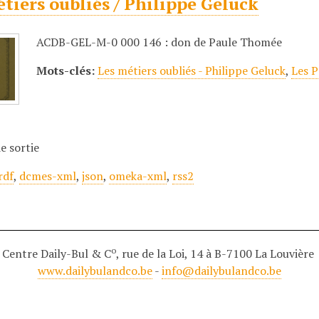
tiers oubliés / Philippe Geluck
ACDB-GEL-M-0 000 146 : don de Paule Thomée
Mots-clés:
Les métiers oubliés - Philippe Geluck
,
Les P
e sortie
rdf
,
dcmes-xml
,
json
,
omeka-xml
,
rss2
o
Centre Daily-Bul & C
, rue de la Loi, 14 à B-7100 La Louvière
www.dailybulandco.be
-
info@dailybulandco.be