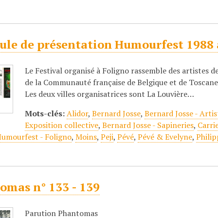
cule de présentation Humourfest 1988 
Le Festival organisé à Foligno rassemble des artistes d
de la Communauté française de Belgique et de Toscane 
Les deux villes organisatrices sont La Louvière…
Mots-clés:
Alidor
,
Bernard Josse
,
Bernard Josse - Artis
Exposition collective
,
Bernard Josse - Sapineries
,
Carri
umourfest - Foligno
,
Moins
,
Peji
,
Pévé
,
Pévé & Evelyne
,
Phili
omas n° 133 - 139
Parution Phantomas