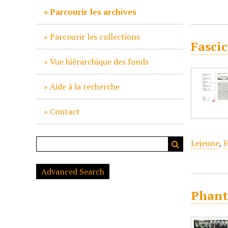
c
Parcourir les archives
i
p
Parcourir les collections
Fasci
a
l
Vue hiérarchique des fonds
Aide à la recherche
Contact
Lejeune
,
H
Advanced Search
Phant