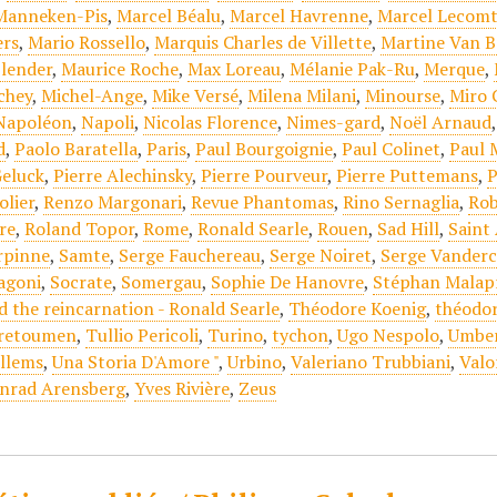
Manneken-Pis
,
Marcel Béalu
,
Marcel Havrenne
,
Marcel Lecom
ers
,
Mario Rossello
,
Marquis Charles de Villette
,
Martine Van B
lender
,
Maurice Roche
,
Max Loreau
,
Mélanie Pak-Ru
,
Merque
,
chey
,
Michel-Ange
,
Mike Versé
,
Milena Milani
,
Minourse
,
Miro
Napoléon
,
Napoli
,
Nicolas Florence
,
Nimes-gard
,
Noël Arnaud
d
,
Paolo Baratella
,
Paris
,
Paul Bourgoignie
,
Paul Colinet
,
Paul 
Geluck
,
Pierre Alechinsky
,
Pierre Pourveur
,
Pierre Puttemans
,
P
olier
,
Renzo Margonari
,
Revue Phantomas
,
Rino Sernaglia
,
Rob
re
,
Roland Topor
,
Rome
,
Ronald Searle
,
Rouen
,
Sad Hill
,
Saint
rpinne
,
Samte
,
Serge Fauchereau
,
Serge Noiret
,
Serge Vander
agoni
,
Socrate
,
Somergau
,
Sophie De Hanovre
,
Stéphan Malap
d the reincarnation - Ronald Searle
,
Théodore Koenig
,
théodo
retoumen
,
Tullio Pericoli
,
Turino
,
tychon
,
Ugo Nespolo
,
Umber
llems
,
Una Storia D'Amore "
,
Urbino
,
Valeriano Trubbiani
,
Valo
nrad Arensberg
,
Yves Rivière
,
Zeus