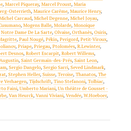
te
,
Marcel Piqueray
,
Marcel Proust
,
Maria
erg-Osterrieth
,
Maurice Carême
,
Maurice Henry
,
Michel Carcaud
,
Michel Degenne
,
Michel Joyau
,
 Cusumano
,
Mogens Balle
,
Molarde
,
Monoique
,
Notre Dame De La Sarte
,
Olvaise
,
Orthanès
,
Osiris
,
Magritte
,
Paul Nougé
,
Pékin
,
Perigord
,
Petit-Viroux
,
olianov
,
Priape
,
Priegau
,
Ptolomées
,
R.Lewinter
,
ert Desnos
,
Robert Escarpit
,
Robert Willems
,
 Augustin
,
Saint Germain-des-Prés
,
Saint Leon
,
cam
,
Sergio Dangelo
,
Sergio Sarri
,
Seved Lindmark
,
rat
,
Stephen Heller
,
Suisse
,
Teroise
,
Thanatos
,
The
re Verhaegen
,
Tijdschrift
,
Tino Stefanoni
,
Tolbiac
,
to Faini
,
Umberto Mariani
,
Un théâtre de Gousset -
rbe
,
Van Heurck
,
Vanni Viviani
,
Vendée
,
W.Hoeboer
,