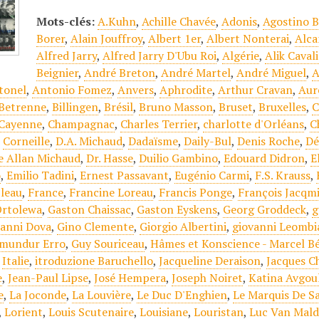
Mots-clés:
A.Kuhn
,
Achille Chavée
,
Adonis
,
Agostino 
Borer
,
Alain Jouffroy
,
Albert 1er
,
Albert Nonterai
,
Alca
Alfred Jarry
,
Alfred Jarry D'Ubu Roi
,
Algérie
,
Alik Caval
Beignier
,
André Breton
,
André Martel
,
André Miguel
,
A
tonel
,
Antonio Fomez
,
Anvers
,
Aphrodite
,
Arthur Cravan
,
Aur
Betrenne
,
Billingen
,
Brésil
,
Bruno Masson
,
Bruset
,
Bruxelles
,
C
Cayenne
,
Champagnac
,
Charles Terrier
,
charlotte d'Orléans
,
C
,
Corneille
,
D.A. Michaud
,
Dadaïsme
,
Daily-Bul
,
Denis Roche
,
Dé
 Allan Michaud
,
Dr. Hasse
,
Duilio Gambino
,
Edouard Didron
,
E
o
,
Emilio Tadini
,
Ernest Passavant
,
Eugénio Carmi
,
F.S. Krauss
,
leau
,
France
,
Francine Loreau
,
Francis Ponge
,
François Jacqm
Ortolewa
,
Gaston Chaissac
,
Gaston Eyskens
,
Georg Groddeck
,
g
ianni Dova
,
Gino Clemente
,
Giorgio Albertini
,
giovanni Leombi
mundur Erro
,
Guy Souriceau
,
Hâmes et Konscience - Marcel B
,
Italie
,
itroduzione Baruchello
,
Jacqueline Deraison
,
Jacques C
e
,
Jean-Paul Lipse
,
José Hempera
,
Joseph Noiret
,
Katina Avgou
e
,
La Joconde
,
La Louvière
,
Le Duc D'Enghien
,
Le Marquis De S
,
Lorient
,
Louis Scutenaire
,
Louisiane
,
Louristan
,
Luc Van Mal