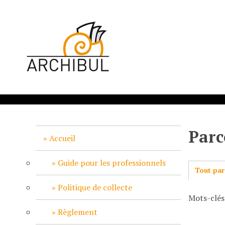
P
a
s
s
e
r
a
u
c
o
n
Parc
t
Accueil
e
n
Guide pour les professionnels
Tout par
u
p
Politique de collecte
Mots-clés
r
i
Règlement
n