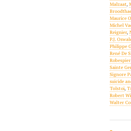
Malzaat
,
Broodtha
Maurice O
Michel Va
Reignier
,
P.J. Oswal
Philippe 
René De S
Robespier
Sainte Ge
Signore P
suicide an
Tolstoi
,
T
Robert Wi
Walter Co