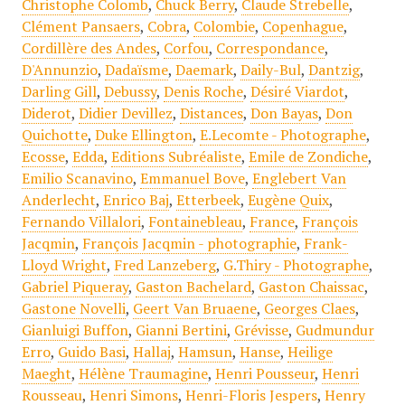
Christophe Colomb
,
Chuck Berry
,
Claude Strebelle
,
Clément Pansaers
,
Cobra
,
Colombie
,
Copenhague
,
Cordillère des Andes
,
Corfou
,
Correspondance
,
D'Annunzio
,
Dadaïsme
,
Daemark
,
Daily-Bul
,
Dantzig
,
Darling Gill
,
Debussy
,
Denis Roche
,
Désiré Viardot
,
Diderot
,
Didier Devillez
,
Distances
,
Don Bayas
,
Don
Quichotte
,
Duke Ellington
,
E.Lecomte - Photographe
,
Ecosse
,
Edda
,
Editions Subréaliste
,
Emile de Zondiche
,
Emilio Scanavino
,
Emmanuel Bove
,
Englebert Van
Anderlecht
,
Enrico Baj
,
Etterbeek
,
Eugène Quix
,
Fernando Villalori
,
Fontainebleau
,
France
,
François
Jacqmin
,
François Jacqmin - photographie
,
Frank-
Lloyd Wright
,
Fred Lanzeberg
,
G.Thiry - Photographe
,
Gabriel Piqueray
,
Gaston Bachelard
,
Gaston Chaissac
,
Gastone Novelli
,
Geert Van Bruaene
,
Georges Claes
,
Gianluigi Buffon
,
Gianni Bertini
,
Grévisse
,
Gudmundur
Erro
,
Guido Basi
,
Hallaj
,
Hamsun
,
Hanse
,
Heilige
Maeght
,
Hélène Traumagine
,
Henri Pousseur
,
Henri
Rousseau
,
Henri Simons
,
Henri-Floris Jespers
,
Henry