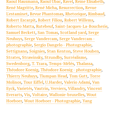
Raoul Hausmann
,
Raoul Ubac
,
Ravel
,
Reine Elisabeth
,
René Magritte
,
René Micha
,
Resurrection
,
Revue
L'estaminet
,
Revue Phantomas
,
Rhetorique
,
Rimbaud
,
Robert Escarpit
,
Robert Filiou
,
Robert Willems
,
Roberto Matta
,
Rutebeuf
,
Saint-Jacques-La-Boucherie
,
Samuel Beckett
,
San Tomas
,
Scotland yard
,
Serge
Neuhuys
,
Serge Vandercam
,
Serge Vandercam -
photographie
,
Sergio Dangelo - Photographie
,
Settignano
,
Soignies
,
Stan Kenton
,
Steve Houben
,
Strates
,
Strawinsky
,
Strundby
,
Surréalisme
,
Swedenborg
,
T. Tzara
,
Temps-Mélés
,
Thalassa
,
Théodore Koenig
,
Théodore Koenig - photographie
,
Thierry Neuhuys
,
Tiumpan Head
,
Tom Gutt
,
Torre
Molinos
,
Tour Eiffel
,
U.Harder
,
Valerio Adami
,
Van
Eyck
,
Varietés
,
Vautrin
,
Verviers
,
Villandry
,
Vincent
Everarts
,
Vix
,
Voltaire
,
Wallonie-bruxelles
,
Wout
Hoeboer
,
Wout Hoeboer - Photographie
,
Yang