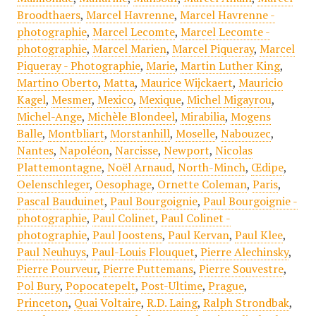
Broodthaers
,
Marcel Havrenne
,
Marcel Havrenne -
photographie
,
Marcel Lecomte
,
Marcel Lecomte -
photographie
,
Marcel Marien
,
Marcel Piqueray
,
Marcel
Piqueray - Photographie
,
Marie
,
Martin Luther King
,
Martino Oberto
,
Matta
,
Maurice Wijckaert
,
Mauricio
Kagel
,
Mesmer
,
Mexico
,
Mexique
,
Michel Migayrou
,
Michel-Ange
,
Michèle Blondeel
,
Mirabilia
,
Mogens
Balle
,
Montbliart
,
Morstanhill
,
Moselle
,
Nabouzec
,
Nantes
,
Napoléon
,
Narcisse
,
Newport
,
Nicolas
Plattemontagne
,
Noël Arnaud
,
North-Minch
,
Œdipe
,
Oelenschleger
,
Oesophage
,
Ornette Coleman
,
Paris
,
Pascal Bauduinet
,
Paul Bourgoignie
,
Paul Bourgoignie -
photographie
,
Paul Colinet
,
Paul Colinet -
photographie
,
Paul Joostens
,
Paul Kervan
,
Paul Klee
,
Paul Neuhuys
,
Paul-Louis Flouquet
,
Pierre Alechinsky
,
Pierre Pourveur
,
Pierre Puttemans
,
Pierre Souvestre
,
Pol Bury
,
Popocatepelt
,
Post-Ultime
,
Prague
,
Princeton
,
Quai Voltaire
,
R.D. Laing
,
Ralph Strondbak
,