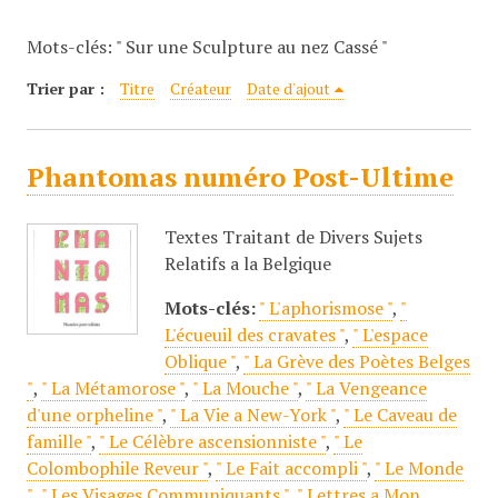
c
Mots-clés: " Sur une Sculpture au nez Cassé "
i
p
Trier par :
Titre
Créateur
Date d'ajout
a
l
Phantomas numéro Post-Ultime
Textes Traitant de Divers Sujets
Relatifs a la Belgique
Mots-clés:
" L'aphorismose "
,
"
L'écueuil des cravates "
,
" L'espace
Oblique "
,
" La Grève des Poètes Belges
"
,
" La Métamorose "
,
" La Mouche "
,
" La Vengeance
d'une orpheline "
,
" La Vie a New-York "
,
" Le Caveau de
famille "
,
" Le Célèbre ascensionniste "
,
" Le
Colombophile Reveur "
,
" Le Fait accompli "
,
" Le Monde
"
,
" Les Visages Communiquants "
,
" Lettres a Mon