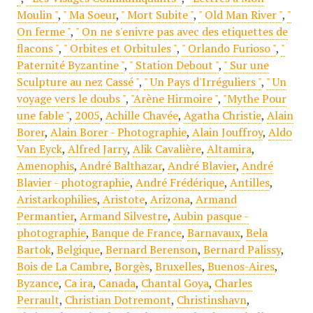
Moulin "
,
" Ma Soeur
,
" Mort Subite "
,
" Old Man River "
,
"
On ferme "
,
" On ne s'enivre pas avec des etiquettes de
flacons "
,
" Orbites et Orbitules "
,
" Orlando Furioso "
,
"
Paternité Byzantine "
,
" Station Debout "
,
" Sur une
Sculpture au nez Cassé "
,
" Un Pays d'Irréguliers "
,
" Un
voyage vers le doubs "
,
"Arène Hirmoire "
,
"Mythe Pour
une fable "
,
2005
,
Achille Chavée
,
Agatha Christie
,
Alain
Borer
,
Alain Borer - Photographie
,
Alain Jouffroy
,
Aldo
Van Eyck
,
Alfred Jarry
,
Alik Cavalière
,
Altamira
,
Amenophis
,
André Balthazar
,
André Blavier
,
André
Blavier - photographie
,
André Frédérique
,
Antilles
,
Aristarkophilies
,
Aristote
,
Arizona
,
Armand
Permantier
,
Armand Silvestre
,
Aubin pasque -
photographie
,
Banque de France
,
Barnavaux
,
Bela
Bartok
,
Belgique
,
Bernard Berenson
,
Bernard Palissy
,
Bois de La Cambre
,
Borgès
,
Bruxelles
,
Buenos-Aires
,
Byzance
,
Ca ira
,
Canada
,
Chantal Goya
,
Charles
Perrault
,
Christian Dotremont
,
Christinshavn
,