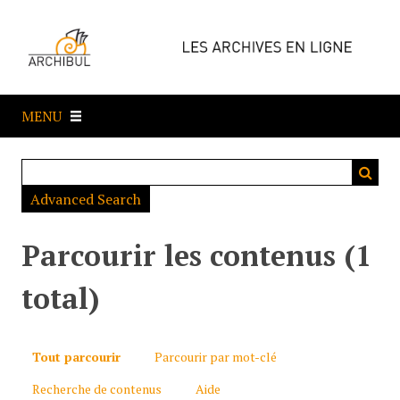
P
a
s
s
e
MENU
r
a
u
c
Advanced Search
o
n
t
Parcourir les contenus (1
e
n
total)
u
p
r
Tout parcourir
Parcourir par mot-clé
i
Recherche de contenus
Aide
n