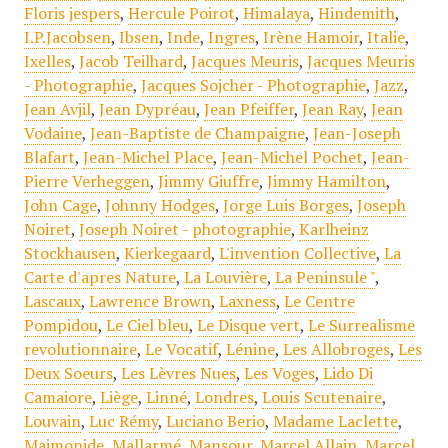
Floris jespers
,
Hercule Poirot
,
Himalaya
,
Hindemith
,
I.P.Jacobsen
,
Ibsen
,
Inde
,
Ingres
,
Irène Hamoir
,
Italie
,
Ixelles
,
Jacob Teilhard
,
Jacques Meuris
,
Jacques Meuris
- Photographie
,
Jacques Sojcher - Photographie
,
Jazz
,
Jean Avjil
,
Jean Dypréau
,
Jean Pfeiffer
,
Jean Ray
,
Jean
Vodaine
,
Jean-Baptiste de Champaigne
,
Jean-Joseph
Blafart
,
Jean-Michel Place
,
Jean-Michel Pochet
,
Jean-
Pierre Verheggen
,
Jimmy Giuffre
,
Jimmy Hamilton
,
John Cage
,
Johnny Hodges
,
Jorge Luis Borges
,
Joseph
Noiret
,
Joseph Noiret - photographie
,
Karlheinz
Stockhausen
,
Kierkegaard
,
L'invention Collective
,
La
Carte d'apres Nature
,
La Louvière
,
La Peninsule "
,
Lascaux
,
Lawrence Brown
,
Laxness
,
Le Centre
Pompidou
,
Le Ciel bleu
,
Le Disque vert
,
Le Surrealisme
revolutionnaire
,
Le Vocatif
,
Lénine
,
Les Allobroges
,
Les
Deux Soeurs
,
Les Lèvres Nues
,
Les Voges
,
Lido Di
Camaiore
,
Liège
,
Linné
,
Londres
,
Louis Scutenaire
,
Louvain
,
Luc Rémy
,
Luciano Berio
,
Madame Laclette
,
Maimonide
,
Mallarmé
,
Mansour
,
Marcel Allain
,
Marcel