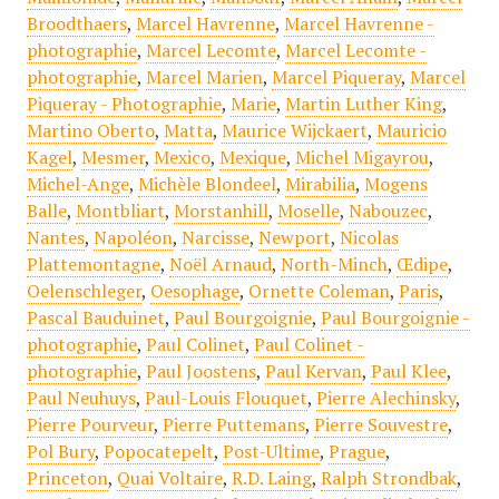
Broodthaers
,
Marcel Havrenne
,
Marcel Havrenne -
photographie
,
Marcel Lecomte
,
Marcel Lecomte -
photographie
,
Marcel Marien
,
Marcel Piqueray
,
Marcel
Piqueray - Photographie
,
Marie
,
Martin Luther King
,
Martino Oberto
,
Matta
,
Maurice Wijckaert
,
Mauricio
Kagel
,
Mesmer
,
Mexico
,
Mexique
,
Michel Migayrou
,
Michel-Ange
,
Michèle Blondeel
,
Mirabilia
,
Mogens
Balle
,
Montbliart
,
Morstanhill
,
Moselle
,
Nabouzec
,
Nantes
,
Napoléon
,
Narcisse
,
Newport
,
Nicolas
Plattemontagne
,
Noël Arnaud
,
North-Minch
,
Œdipe
,
Oelenschleger
,
Oesophage
,
Ornette Coleman
,
Paris
,
Pascal Bauduinet
,
Paul Bourgoignie
,
Paul Bourgoignie -
photographie
,
Paul Colinet
,
Paul Colinet -
photographie
,
Paul Joostens
,
Paul Kervan
,
Paul Klee
,
Paul Neuhuys
,
Paul-Louis Flouquet
,
Pierre Alechinsky
,
Pierre Pourveur
,
Pierre Puttemans
,
Pierre Souvestre
,
Pol Bury
,
Popocatepelt
,
Post-Ultime
,
Prague
,
Princeton
,
Quai Voltaire
,
R.D. Laing
,
Ralph Strondbak
,