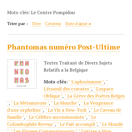
c
Mots-clés: Le Centre Pompidou
i
p
Trier par :
Titre
Créateur
Date d'ajout
a
l
Phantomas numéro Post-Ultime
Textes Traitant de Divers Sujets
Relatifs a la Belgique
Mots-clés:
" L'aphorismose "
,
"
L'écueuil des cravates "
,
" L'espace
Oblique "
,
" La Grève des Poètes Belges
"
,
" La Métamorose "
,
" La Mouche "
,
" La Vengeance
d'une orpheline "
,
" La Vie a New-York "
,
" Le Caveau de
famille "
,
" Le Célèbre ascensionniste "
,
" Le
Colombophile Reveur "
,
" Le Fait accompli "
,
" Le Monde
"
,
" Les Visages Communiquants "
,
" Lettres a Mon