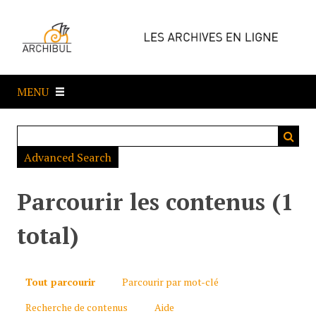
P
a
s
s
e
MENU
r
a
u
c
Advanced Search
o
n
t
Parcourir les contenus (1
e
n
total)
u
p
r
Tout parcourir
Parcourir par mot-clé
i
Recherche de contenus
Aide
n