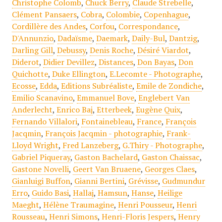
Christophe Colomb
,
Chuck Berry
,
Claude Strebelle
,
Clément Pansaers
,
Cobra
,
Colombie
,
Copenhague
,
Cordillère des Andes
,
Corfou
,
Correspondance
,
D'Annunzio
,
Dadaïsme
,
Daemark
,
Daily-Bul
,
Dantzig
,
Darling Gill
,
Debussy
,
Denis Roche
,
Désiré Viardot
,
Diderot
,
Didier Devillez
,
Distances
,
Don Bayas
,
Don
Quichotte
,
Duke Ellington
,
E.Lecomte - Photographe
,
Ecosse
,
Edda
,
Editions Subréaliste
,
Emile de Zondiche
,
Emilio Scanavino
,
Emmanuel Bove
,
Englebert Van
Anderlecht
,
Enrico Baj
,
Etterbeek
,
Eugène Quix
,
Fernando Villalori
,
Fontainebleau
,
France
,
François
Jacqmin
,
François Jacqmin - photographie
,
Frank-
Lloyd Wright
,
Fred Lanzeberg
,
G.Thiry - Photographe
,
Gabriel Piqueray
,
Gaston Bachelard
,
Gaston Chaissac
,
Gastone Novelli
,
Geert Van Bruaene
,
Georges Claes
,
Gianluigi Buffon
,
Gianni Bertini
,
Grévisse
,
Gudmundur
Erro
,
Guido Basi
,
Hallaj
,
Hamsun
,
Hanse
,
Heilige
Maeght
,
Hélène Traumagine
,
Henri Pousseur
,
Henri
Rousseau
,
Henri Simons
,
Henri-Floris Jespers
,
Henry