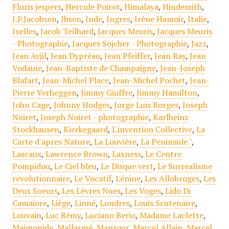
Floris jespers
,
Hercule Poirot
,
Himalaya
,
Hindemith
,
I.P.Jacobsen
,
Ibsen
,
Inde
,
Ingres
,
Irène Hamoir
,
Italie
,
Ixelles
,
Jacob Teilhard
,
Jacques Meuris
,
Jacques Meuris
- Photographie
,
Jacques Sojcher - Photographie
,
Jazz
,
Jean Avjil
,
Jean Dypréau
,
Jean Pfeiffer
,
Jean Ray
,
Jean
Vodaine
,
Jean-Baptiste de Champaigne
,
Jean-Joseph
Blafart
,
Jean-Michel Place
,
Jean-Michel Pochet
,
Jean-
Pierre Verheggen
,
Jimmy Giuffre
,
Jimmy Hamilton
,
John Cage
,
Johnny Hodges
,
Jorge Luis Borges
,
Joseph
Noiret
,
Joseph Noiret - photographie
,
Karlheinz
Stockhausen
,
Kierkegaard
,
L'invention Collective
,
La
Carte d'apres Nature
,
La Louvière
,
La Peninsule "
,
Lascaux
,
Lawrence Brown
,
Laxness
,
Le Centre
Pompidou
,
Le Ciel bleu
,
Le Disque vert
,
Le Surrealisme
revolutionnaire
,
Le Vocatif
,
Lénine
,
Les Allobroges
,
Les
Deux Soeurs
,
Les Lèvres Nues
,
Les Voges
,
Lido Di
Camaiore
,
Liège
,
Linné
,
Londres
,
Louis Scutenaire
,
Louvain
,
Luc Rémy
,
Luciano Berio
,
Madame Laclette
,
Maimonide
,
Mallarmé
,
Mansour
,
Marcel Allain
,
Marcel