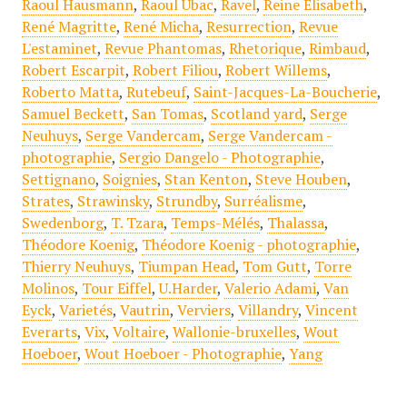
Raoul Hausmann
,
Raoul Ubac
,
Ravel
,
Reine Elisabeth
,
René Magritte
,
René Micha
,
Resurrection
,
Revue
L'estaminet
,
Revue Phantomas
,
Rhetorique
,
Rimbaud
,
Robert Escarpit
,
Robert Filiou
,
Robert Willems
,
Roberto Matta
,
Rutebeuf
,
Saint-Jacques-La-Boucherie
,
Samuel Beckett
,
San Tomas
,
Scotland yard
,
Serge
Neuhuys
,
Serge Vandercam
,
Serge Vandercam -
photographie
,
Sergio Dangelo - Photographie
,
Settignano
,
Soignies
,
Stan Kenton
,
Steve Houben
,
Strates
,
Strawinsky
,
Strundby
,
Surréalisme
,
Swedenborg
,
T. Tzara
,
Temps-Mélés
,
Thalassa
,
Théodore Koenig
,
Théodore Koenig - photographie
,
Thierry Neuhuys
,
Tiumpan Head
,
Tom Gutt
,
Torre
Molinos
,
Tour Eiffel
,
U.Harder
,
Valerio Adami
,
Van
Eyck
,
Varietés
,
Vautrin
,
Verviers
,
Villandry
,
Vincent
Everarts
,
Vix
,
Voltaire
,
Wallonie-bruxelles
,
Wout
Hoeboer
,
Wout Hoeboer - Photographie
,
Yang