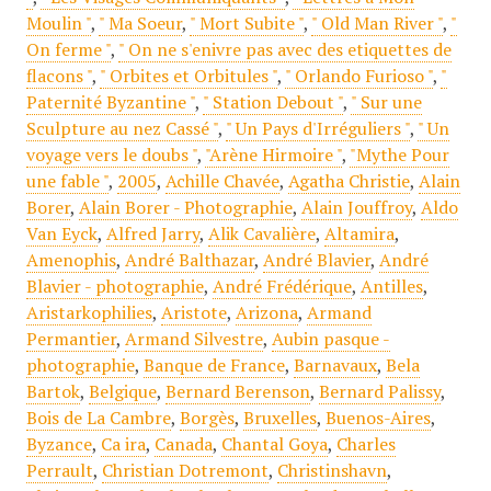
Moulin "
,
" Ma Soeur
,
" Mort Subite "
,
" Old Man River "
,
"
On ferme "
,
" On ne s'enivre pas avec des etiquettes de
flacons "
,
" Orbites et Orbitules "
,
" Orlando Furioso "
,
"
Paternité Byzantine "
,
" Station Debout "
,
" Sur une
Sculpture au nez Cassé "
,
" Un Pays d'Irréguliers "
,
" Un
voyage vers le doubs "
,
"Arène Hirmoire "
,
"Mythe Pour
une fable "
,
2005
,
Achille Chavée
,
Agatha Christie
,
Alain
Borer
,
Alain Borer - Photographie
,
Alain Jouffroy
,
Aldo
Van Eyck
,
Alfred Jarry
,
Alik Cavalière
,
Altamira
,
Amenophis
,
André Balthazar
,
André Blavier
,
André
Blavier - photographie
,
André Frédérique
,
Antilles
,
Aristarkophilies
,
Aristote
,
Arizona
,
Armand
Permantier
,
Armand Silvestre
,
Aubin pasque -
photographie
,
Banque de France
,
Barnavaux
,
Bela
Bartok
,
Belgique
,
Bernard Berenson
,
Bernard Palissy
,
Bois de La Cambre
,
Borgès
,
Bruxelles
,
Buenos-Aires
,
Byzance
,
Ca ira
,
Canada
,
Chantal Goya
,
Charles
Perrault
,
Christian Dotremont
,
Christinshavn
,