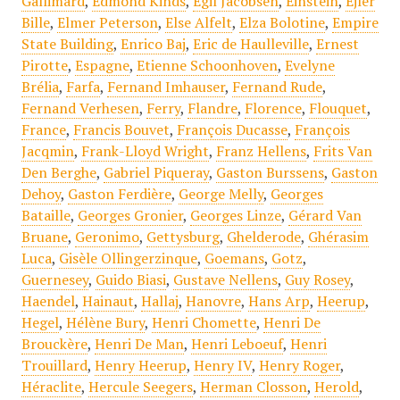
Gallimard
,
Edmond Kinds
,
Egil Jacobsen
,
Einstein
,
Ejler
Bille
,
Elmer Peterson
,
Else Alfelt
,
Elza Bolotine
,
Empire
State Building
,
Enrico Baj
,
Eric de Haulleville
,
Ernest
Pirotte
,
Espagne
,
Etienne Schoonhoven
,
Evelyne
Brélia
,
Farfa
,
Fernand Imhauser
,
Fernand Rude
,
Fernand Verhesen
,
Ferry
,
Flandre
,
Florence
,
Flouquet
,
France
,
Francis Bouvet
,
François Ducasse
,
François
Jacqmin
,
Frank-Lloyd Wright
,
Franz Hellens
,
Frits Van
Den Berghe
,
Gabriel Piqueray
,
Gaston Burssens
,
Gaston
Dehoy
,
Gaston Ferdière
,
George Melly
,
Georges
Bataille
,
Georges Gronier
,
Georges Linze
,
Gérard Van
Bruane
,
Geronimo
,
Gettysburg
,
Ghelderode
,
Ghérasim
Luca
,
Gisèle Ollingerzinque
,
Goemans
,
Gotz
,
Guernesey
,
Guido Biasi
,
Gustave Nellens
,
Guy Rosey
,
Haendel
,
Hainaut
,
Hallaj
,
Hanovre
,
Hans Arp
,
Heerup
,
Hegel
,
Hélène Bury
,
Henri Chomette
,
Henri De
Brouckère
,
Henri De Man
,
Henri Leboeuf
,
Henri
Trouillard
,
Henry Heerup
,
Henry IV
,
Henry Roger
,
Héraclite
,
Hercule Seegers
,
Herman Closson
,
Herold
,