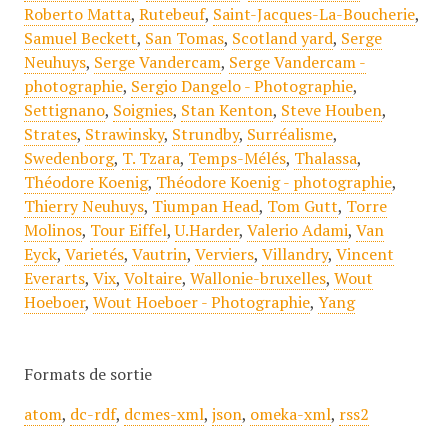
Roberto Matta
,
Rutebeuf
,
Saint-Jacques-La-Boucherie
,
Samuel Beckett
,
San Tomas
,
Scotland yard
,
Serge
Neuhuys
,
Serge Vandercam
,
Serge Vandercam -
photographie
,
Sergio Dangelo - Photographie
,
Settignano
,
Soignies
,
Stan Kenton
,
Steve Houben
,
Strates
,
Strawinsky
,
Strundby
,
Surréalisme
,
Swedenborg
,
T. Tzara
,
Temps-Mélés
,
Thalassa
,
Théodore Koenig
,
Théodore Koenig - photographie
,
Thierry Neuhuys
,
Tiumpan Head
,
Tom Gutt
,
Torre
Molinos
,
Tour Eiffel
,
U.Harder
,
Valerio Adami
,
Van
Eyck
,
Varietés
,
Vautrin
,
Verviers
,
Villandry
,
Vincent
Everarts
,
Vix
,
Voltaire
,
Wallonie-bruxelles
,
Wout
Hoeboer
,
Wout Hoeboer - Photographie
,
Yang
Formats de sortie
atom
,
dc-rdf
,
dcmes-xml
,
json
,
omeka-xml
,
rss2