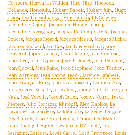
Hertberg
,
Herwarth Walden
,
Hiro-Hito
,
Hoeboer
,
Hollande
,
Honolulu
,
Hubert Dubois
,
Hubert Juin
,
Hugo
Claus
,
Ilya Ehrembourg
,
Irène Hamoir
,
J.P. Scheuer
,
Jacqueline Dejong
,
Jacqueline Hondermarcq
,
Jacqueline Rossignon
,
Jacques De Compostelle
,
Jacques
Doucet
,
Jacques Isoard
,
Jacques Meuris
,
Jacques Michel
,
Jacques Roubaud
,
Jan Cox
,
Jan Nieuwenhuys
,
Jane
Graverol
,
Japon
,
Jarnac
,
Jean Cleigne
,
Jean Cocteau
,
Jean Dieu
,
Jean Dypréau
,
Jean Fishbach
,
Jean Paulhan
,
Jean Queval
,
Jean Raine
,
Jean Stéphane
,
Jean Tardieu
,
Jean Warmoes
,
Jean Yanne
,
Jean-Clarence Lambert
,
Jean-François Bory
,
Jean-yves bosseur
,
Jeanne d'Arc
,
Jens-August Schade
,
Jérusalem
,
Jimmy Guiffre
,
Joergen
Nash
,
José Vovelle
,
Joseph Istler
,
Joseph Noiret
,
Jozef
Peeters
,
Julio Cortazar
,
Khnopff
,
Kiev
,
Knokke
,
La
Havanne
,
La Louvière
,
La Mémoire
,
La Seine
,
Larguier
Des Bancels
,
Laure Horchedchi
,
Lénine
,
Léo Malet
,
Léon Koenig
,
Léopold
,
Les Jardin D'Armide
,
Les
Sarrazins
,
Lescure
,
Lewis Carrol
,
Lord Greystoke
,
Louis