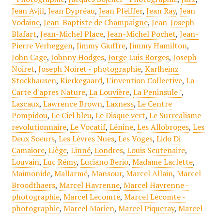
Jean Avjil
,
Jean Dypréau
,
Jean Pfeiffer
,
Jean Ray
,
Jean
Vodaine
,
Jean-Baptiste de Champaigne
,
Jean-Joseph
Blafart
,
Jean-Michel Place
,
Jean-Michel Pochet
,
Jean-
Pierre Verheggen
,
Jimmy Giuffre
,
Jimmy Hamilton
,
John Cage
,
Johnny Hodges
,
Jorge Luis Borges
,
Joseph
Noiret
,
Joseph Noiret - photographie
,
Karlheinz
Stockhausen
,
Kierkegaard
,
L'invention Collective
,
La
Carte d'apres Nature
,
La Louvière
,
La Peninsule "
,
Lascaux
,
Lawrence Brown
,
Laxness
,
Le Centre
Pompidou
,
Le Ciel bleu
,
Le Disque vert
,
Le Surrealisme
revolutionnaire
,
Le Vocatif
,
Lénine
,
Les Allobroges
,
Les
Deux Soeurs
,
Les Lèvres Nues
,
Les Voges
,
Lido Di
Camaiore
,
Liège
,
Linné
,
Londres
,
Louis Scutenaire
,
Louvain
,
Luc Rémy
,
Luciano Berio
,
Madame Laclette
,
Maimonide
,
Mallarmé
,
Mansour
,
Marcel Allain
,
Marcel
Broodthaers
,
Marcel Havrenne
,
Marcel Havrenne -
photographie
,
Marcel Lecomte
,
Marcel Lecomte -
photographie
,
Marcel Marien
,
Marcel Piqueray
,
Marcel