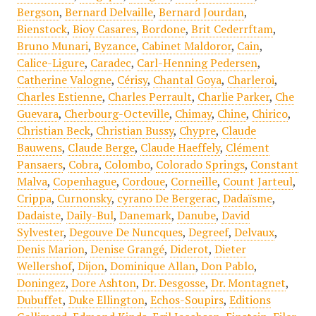
Bergson
,
Bernard Delvaille
,
Bernard Jourdan
,
Bienstock
,
Bioy Casares
,
Bordone
,
Brit Cederrftam
,
Bruno Munari
,
Byzance
,
Cabinet Maldoror
,
Cain
,
Calice-Ligure
,
Caradec
,
Carl-Henning Pedersen
,
Catherine Valogne
,
Cérisy
,
Chantal Goya
,
Charleroi
,
Charles Estienne
,
Charles Perrault
,
Charlie Parker
,
Che
Guevara
,
Cherbourg-Octeville
,
Chimay
,
Chine
,
Chirico
,
Christian Beck
,
Christian Bussy
,
Chypre
,
Claude
Bauwens
,
Claude Berge
,
Claude Haeffely
,
Clément
Pansaers
,
Cobra
,
Colombo
,
Colorado Springs
,
Constant
Malva
,
Copenhague
,
Cordoue
,
Corneille
,
Count Jarteul
,
Crippa
,
Curnonsky
,
cyrano De Bergerac
,
Dadaïsme
,
Dadaiste
,
Daily-Bul
,
Danemark
,
Danube
,
David
Sylvester
,
Degouve De Nuncques
,
Degreef
,
Delvaux
,
Denis Marion
,
Denise Grangé
,
Diderot
,
Dieter
Wellershof
,
Dijon
,
Dominique Allan
,
Don Pablo
,
Doningez
,
Dore Ashton
,
Dr. Desgosse
,
Dr. Montagnet
,
Dubuffet
,
Duke Ellington
,
Echos-Soupirs
,
Editions