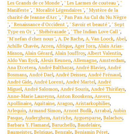
Les Grands de ce Monde "
,
" Les Larmes de couteau "
,
"
Manifeste "
,
" Moralité Légendaires "
,
" Mystère de la
charité de Jeanne d'Arc "
,
" Pan Pan Au Cul du Nu Nègre
"
,
" Renaissance d'Occident "
,
" Savoir et beauté "
,
" Sept
Type en Or "
,
" Shéhérazade "
,
" The Indian Love Call "
,
"M'nefan d'chez nous "
,
A. De Rache
,
A. Van Loock
,
Abel
,
Achille Chavée
,
Acren
,
Afrique
,
Ager Jorn
,
Alain Arias-
Misson
,
Alain Gérard
,
Alain Jouffroy
,
Albert Valentin
,
Aldo Van Eyck
,
Alexis Keunen
,
Allemagne
,
Amsterdam
,
Ana Etcetera
,
André Balthazar
,
André Blavier
,
André
Bosmans
,
André Dael
,
André Deisser
,
André Frénaud
,
André Gide
,
André Lorent
,
André Martel
,
André
Miguel
,
André Salomon
,
André Souris
,
André Thirifays
,
Anne-Marie Laureyns
,
Anton Rooskens
,
Anvers
,
Apollinaire
,
Aquitaine
,
Aragon
,
Aristarkophilies
,
Arlequin
,
Armand Simon
,
Arnost Budik
,
Arrabal
,
Aubin
Pasque
,
Auderghem
,
Autriche
,
Ayguesparse
,
Balachov
,
Barbara Y. Flamand
,
Baruchello
,
Baudelaire
,
Baumeister
,
Belgique
,
Bengale
,
Benjamin Péret
,