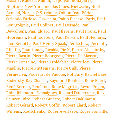
Mozart
,
Nadeau
,
Namur
,
Napoléon Bonaparte
,
Neptune
,
New York
,
nicolas Cloes
,
Nietzsche
,
Noël
Arnaud
,
Norge
,
O.Strebelle
,
Odilon Jean Périer
,
Orlando Furioso
,
Oswiecim
,
Pablo Picasso
,
Paris
,
Paul
Bourgoignie
,
Paul Colinet
,
Paul Dermée
,
Paul
Dewalhens
,
Paul Eluard
,
Paul fierens
,
Paul Frank
,
Paul
Hooreman
,
Paul Joostens
,
Paul Kervan
,
Paul Neuhuys
,
Paul Renotte
,
Paul-Henry Spaak
,
Pentschew
,
Perrault
,
Pfeiffer
,
Phantomas
,
Picabia
,
Pie X
,
Pierre Alechinsky
,
Pierre Bastin
,
Pierre Bourgeois
,
Pierre De Massot
,
Pierre Fontaine
,
Pierre Froidebise
,
Pierre loti
,
Pierre
Mabille
,
Pierre Puttemans
,
Pierre Unik
,
Pierre
Vermeylen
,
Podestat de Padoue
,
Pol Bury
,
Rachel Baes
,
Radzitsky
,
Ray Charles
,
Raymond Rouleau
,
René Baert
,
René Bernier
,
René Joel
,
René Magritte
,
Revue Pogen
,
Rhin
,
Ribemont-Dessaignes
,
Richard Dupierreux
,
Rick
Sauwen
,
Riro
,
Robert Guiette
,
Robert Dahlmann
,
Robert Gérard
,
Robert Goffin
,
Robert Liard
,
Robert
Willems
,
Rodschenko
,
Roger Averlaete
,
Roger Somville
,