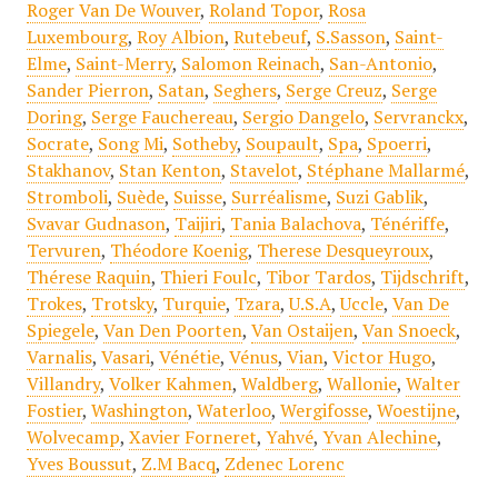
Roger Van De Wouver
,
Roland Topor
,
Rosa
Luxembourg
,
Roy Albion
,
Rutebeuf
,
S.Sasson
,
Saint-
Elme
,
Saint-Merry
,
Salomon Reinach
,
San-Antonio
,
Sander Pierron
,
Satan
,
Seghers
,
Serge Creuz
,
Serge
Doring
,
Serge Fauchereau
,
Sergio Dangelo
,
Servranckx
,
Socrate
,
Song Mi
,
Sotheby
,
Soupault
,
Spa
,
Spoerri
,
Stakhanov
,
Stan Kenton
,
Stavelot
,
Stéphane Mallarmé
,
Stromboli
,
Suède
,
Suisse
,
Surréalisme
,
Suzi Gablik
,
Svavar Gudnason
,
Taijiri
,
Tania Balachova
,
Ténériffe
,
Tervuren
,
Théodore Koenig
,
Therese Desqueyroux
,
Thérese Raquin
,
Thieri Foulc
,
Tibor Tardos
,
Tijdschrift
,
Trokes
,
Trotsky
,
Turquie
,
Tzara
,
U.S.A
,
Uccle
,
Van De
Spiegele
,
Van Den Poorten
,
Van Ostaijen
,
Van Snoeck
,
Varnalis
,
Vasari
,
Vénétie
,
Vénus
,
Vian
,
Victor Hugo
,
Villandry
,
Volker Kahmen
,
Waldberg
,
Wallonie
,
Walter
Fostier
,
Washington
,
Waterloo
,
Wergifosse
,
Woestijne
,
Wolvecamp
,
Xavier Forneret
,
Yahvé
,
Yvan Alechine
,
Yves Boussut
,
Z.M Bacq
,
Zdenec Lorenc