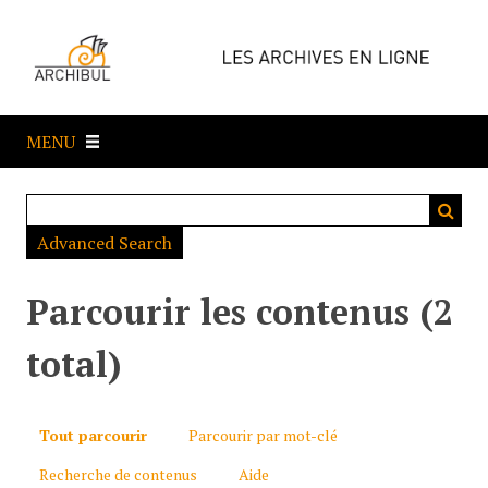
P
a
s
s
e
MENU
r
a
u
c
Advanced Search
o
n
t
Parcourir les contenus (2
e
n
total)
u
p
r
Tout parcourir
Parcourir par mot-clé
i
Recherche de contenus
Aide
n