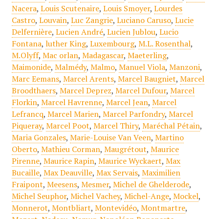
Nacera
,
Louis Scutenaire
,
Louis Smoyer
,
Lourdes
Castro
,
Louvain
,
Luc Zangrie
,
Luciano Caruso
,
Lucie
Delfernière
,
Lucien André
,
Lucien Jublou
,
Lucio
Fontana
,
luther King
,
Luxembourg
,
M.L. Rosenthal
,
M.Olyff
,
Mac orlan
,
Madagascar
,
Maeterling
,
Maimonide
,
Malmédy
,
Malmo
,
Manuel Viola
,
Manzoni
,
Marc Eemans
,
Marcel Arents
,
Marcel Baugniet
,
Marcel
Broodthaers
,
Marcel Deprez
,
Marcel Dufour
,
Marcel
Florkin
,
Marcel Havrenne
,
Marcel Jean
,
Marcel
Lefrancq
,
Marcel Marien
,
Marcel Parfondry
,
Marcel
Piqueray
,
Marcel Poot
,
Marcel Thiry
,
Maréchal Pétain
,
Maria Gonzales
,
Marie-Louise Van Veen
,
Martino
Oberto
,
Mathieu Corman
,
Maugrétout
,
Maurice
Pirenne
,
Maurice Rapin
,
Maurice Wyckaert
,
Max
Bucaille
,
Max Deauville
,
Max Servais
,
Maximilien
Fraipont
,
Meesens
,
Mesmer
,
Michel de Ghelderode
,
Michel Seuphor
,
Michel Vachey
,
Michel-Ange
,
Mockel
,
Monnerot
,
Montbliart
,
Montevidéo
,
Montmartre
,