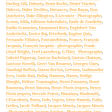
Darling Gill
,
Debussy
,
Denis Roche
,
Désiré Viardot
,
Diderot
,
Didier Devillez
,
Distances
,
Don Bayas
,
Don
Quichotte
,
Duke Ellington
,
E.Lecomte - Photographe
,
Ecosse
,
Edda
,
Editions Subréaliste
,
Emile de Zondiche
,
Emilio Scanavino
,
Emmanuel Bove
,
Englebert Van
Anderlecht
,
Enrico Baj
,
Etterbeek
,
Eugène Quix
,
Fernando Villalori
,
Fontainebleau
,
France
,
François
Jacqmin
,
François Jacqmin - photographie
,
Frank-
Lloyd Wright
,
Fred Lanzeberg
,
G.Thiry - Photographe
,
Gabriel Piqueray
,
Gaston Bachelard
,
Gaston Chaissac
,
Gastone Novelli
,
Geert Van Bruaene
,
Georges Claes
,
Gianluigi Buffon
,
Gianni Bertini
,
Grévisse
,
Gudmundur
Erro
,
Guido Basi
,
Hallaj
,
Hamsun
,
Hanse
,
Heilige
Maeght
,
Hélène Traumagine
,
Henri Pousseur
,
Henri
Rousseau
,
Henri Simons
,
Henri-Floris Jespers
,
Henry
Floris jespers
,
Hercule Poirot
,
Himalaya
,
Hindemith
,
I.P.Jacobsen
,
Ibsen
,
Inde
,
Ingres
,
Irène Hamoir
,
Italie
,
Ixelles
,
Jacob Teilhard
,
Jacques Meuris
,
Jacques Meuris
- Photographie
,
Jacques Sojcher - Photographie
,
Jazz
,