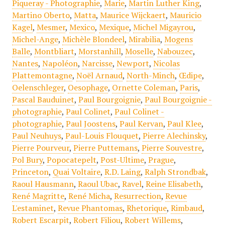
Piqueray - Photographie
,
Marie
,
Martin Luther King
,
Martino Oberto
,
Matta
,
Maurice Wijckaert
,
Mauricio
Kagel
,
Mesmer
,
Mexico
,
Mexique
,
Michel Migayrou
,
Michel-Ange
,
Michèle Blondeel
,
Mirabilia
,
Mogens
Balle
,
Montbliart
,
Morstanhill
,
Moselle
,
Nabouzec
,
Nantes
,
Napoléon
,
Narcisse
,
Newport
,
Nicolas
Plattemontagne
,
Noël Arnaud
,
North-Minch
,
Œdipe
,
Oelenschleger
,
Oesophage
,
Ornette Coleman
,
Paris
,
Pascal Bauduinet
,
Paul Bourgoignie
,
Paul Bourgoignie -
photographie
,
Paul Colinet
,
Paul Colinet -
photographie
,
Paul Joostens
,
Paul Kervan
,
Paul Klee
,
Paul Neuhuys
,
Paul-Louis Flouquet
,
Pierre Alechinsky
,
Pierre Pourveur
,
Pierre Puttemans
,
Pierre Souvestre
,
Pol Bury
,
Popocatepelt
,
Post-Ultime
,
Prague
,
Princeton
,
Quai Voltaire
,
R.D. Laing
,
Ralph Strondbak
,
Raoul Hausmann
,
Raoul Ubac
,
Ravel
,
Reine Elisabeth
,
René Magritte
,
René Micha
,
Resurrection
,
Revue
L'estaminet
,
Revue Phantomas
,
Rhetorique
,
Rimbaud
,
Robert Escarpit
,
Robert Filiou
,
Robert Willems
,