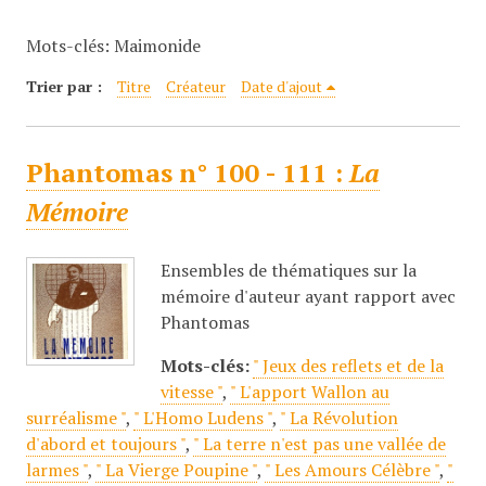
c
Mots-clés: Maimonide
i
p
Trier par :
Titre
Créateur
Date d'ajout
a
l
Phantomas n° 100 - 111 :
La
Mémoire
Ensembles de thématiques sur la
mémoire d'auteur ayant rapport avec
Phantomas
Mots-clés:
" Jeux des reflets et de la
vitesse "
,
" L'apport Wallon au
surréalisme "
,
" L'Homo Ludens "
,
" La Révolution
d'abord et toujours "
,
" La terre n'est pas une vallée de
larmes "
,
" La Vierge Poupine "
,
" Les Amours Célèbre "
,
"