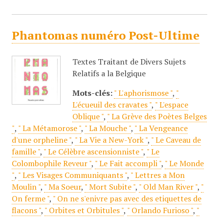
Phantomas numéro Post-Ultime
Textes Traitant de Divers Sujets
Relatifs a la Belgique
Mots-clés:
" L'aphorismose "
,
"
L'écueuil des cravates "
,
" L'espace
Oblique "
,
" La Grève des Poètes Belges
"
,
" La Métamorose "
,
" La Mouche "
,
" La Vengeance
d'une orpheline "
,
" La Vie a New-York "
,
" Le Caveau de
famille "
,
" Le Célèbre ascensionniste "
,
" Le
Colombophile Reveur "
,
" Le Fait accompli "
,
" Le Monde
"
,
" Les Visages Communiquants "
,
" Lettres a Mon
Moulin "
,
" Ma Soeur
,
" Mort Subite "
,
" Old Man River "
,
"
On ferme "
,
" On ne s'enivre pas avec des etiquettes de
flacons "
,
" Orbites et Orbitules "
,
" Orlando Furioso "
,
"