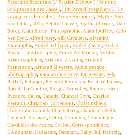
Paternité Byzantine "
,
" Station Debout "
,
" Sur une
Sculpture au nez Cassé "
,
" Un Pays d'Irréguliers "
,
" Un
voyage vers le doubs "
,
"Arène Hirmoire "
,
"Mythe Pour
une fable "
,
2005
,
Achille Chavée
,
Agatha Christie
,
Alain
Borer
,
Alain Borer - Photographie
,
Alain Jouffroy
,
Aldo
Van Eyck
,
Alfred Jarry
,
Alik Cavalière
,
Altamira
,
Amenophis
,
André Balthazar
,
André Blavier
,
André
Blavier - photographie
,
André Frédérique
,
Antilles
,
Aristarkophilies
,
Aristote
,
Arizona
,
Armand
Permantier
,
Armand Silvestre
,
Aubin pasque -
photographie
,
Banque de France
,
Barnavaux
,
Bela
Bartok
,
Belgique
,
Bernard Berenson
,
Bernard Palissy
,
Bois de La Cambre
,
Borgès
,
Bruxelles
,
Buenos-Aires
,
Byzance
,
Ca ira
,
Canada
,
Chantal Goya
,
Charles
Perrault
,
Christian Dotremont
,
Christinshavn
,
Christophe Colomb
,
Chuck Berry
,
Claude Strebelle
,
Clément Pansaers
,
Cobra
,
Colombie
,
Copenhague
,
Cordillère des Andes
,
Corfou
,
Correspondance
,
D'Annunzio
,
Dadaïsme
,
Daemark
,
Daily-Bul
,
Dantzig
,