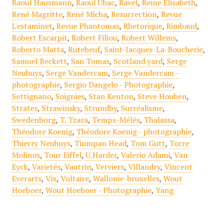
Raoul Hausmann
,
Raoul Ubac
,
Ravel
,
Reine Elisabeth
,
René Magritte
,
René Micha
,
Resurrection
,
Revue
L'estaminet
,
Revue Phantomas
,
Rhetorique
,
Rimbaud
,
Robert Escarpit
,
Robert Filiou
,
Robert Willems
,
Roberto Matta
,
Rutebeuf
,
Saint-Jacques-La-Boucherie
,
Samuel Beckett
,
San Tomas
,
Scotland yard
,
Serge
Neuhuys
,
Serge Vandercam
,
Serge Vandercam -
photographie
,
Sergio Dangelo - Photographie
,
Settignano
,
Soignies
,
Stan Kenton
,
Steve Houben
,
Strates
,
Strawinsky
,
Strundby
,
Surréalisme
,
Swedenborg
,
T. Tzara
,
Temps-Mélés
,
Thalassa
,
Théodore Koenig
,
Théodore Koenig - photographie
,
Thierry Neuhuys
,
Tiumpan Head
,
Tom Gutt
,
Torre
Molinos
,
Tour Eiffel
,
U.Harder
,
Valerio Adami
,
Van
Eyck
,
Varietés
,
Vautrin
,
Verviers
,
Villandry
,
Vincent
Everarts
,
Vix
,
Voltaire
,
Wallonie-bruxelles
,
Wout
Hoeboer
,
Wout Hoeboer - Photographie
,
Yang