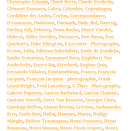
Christophe Colomb
,
Chuck Berry
,
Claude Strebelle
,
Clément Pansaers
,
Cobra
,
Colombie
,
Copenhague
,
Cordillère des Andes
,
Corfou
,
Correspondance
,
D'Annunzio
,
Dadaïsme
,
Daemark
,
Daily-Bul
,
Dantzig
,
Darling Gill
,
Debussy
,
Denis Roche
,
Désiré Viardot
,
Diderot
,
Didier Devillez
,
Distances
,
Don Bayas
,
Don
Quichotte
,
Duke Ellington
,
E.Lecomte - Photographe
,
Ecosse
,
Edda
,
Editions Subréaliste
,
Emile de Zondiche
,
Emilio Scanavino
,
Emmanuel Bove
,
Englebert Van
Anderlecht
,
Enrico Baj
,
Etterbeek
,
Eugène Quix
,
Fernando Villalori
,
Fontainebleau
,
France
,
François
Jacqmin
,
François Jacqmin - photographie
,
Frank-
Lloyd Wright
,
Fred Lanzeberg
,
G.Thiry - Photographe
,
Gabriel Piqueray
,
Gaston Bachelard
,
Gaston Chaissac
,
Gastone Novelli
,
Geert Van Bruaene
,
Georges Claes
,
Gianluigi Buffon
,
Gianni Bertini
,
Grévisse
,
Gudmundur
Erro
,
Guido Basi
,
Hallaj
,
Hamsun
,
Hanse
,
Heilige
Maeght
,
Hélène Traumagine
,
Henri Pousseur
,
Henri
Rousseau
,
Henri Simons
,
Henri-Floris Jespers
,
Henry