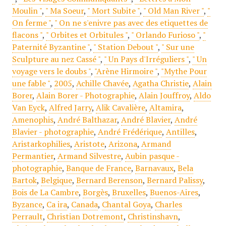
Moulin "
,
" Ma Soeur
,
" Mort Subite "
,
" Old Man River "
,
"
On ferme "
,
" On ne s'enivre pas avec des etiquettes de
flacons "
,
" Orbites et Orbitules "
,
" Orlando Furioso "
,
"
Paternité Byzantine "
,
" Station Debout "
,
" Sur une
Sculpture au nez Cassé "
,
" Un Pays d'Irréguliers "
,
" Un
voyage vers le doubs "
,
"Arène Hirmoire "
,
"Mythe Pour
une fable "
,
2005
,
Achille Chavée
,
Agatha Christie
,
Alain
Borer
,
Alain Borer - Photographie
,
Alain Jouffroy
,
Aldo
Van Eyck
,
Alfred Jarry
,
Alik Cavalière
,
Altamira
,
Amenophis
,
André Balthazar
,
André Blavier
,
André
Blavier - photographie
,
André Frédérique
,
Antilles
,
Aristarkophilies
,
Aristote
,
Arizona
,
Armand
Permantier
,
Armand Silvestre
,
Aubin pasque -
photographie
,
Banque de France
,
Barnavaux
,
Bela
Bartok
,
Belgique
,
Bernard Berenson
,
Bernard Palissy
,
Bois de La Cambre
,
Borgès
,
Bruxelles
,
Buenos-Aires
,
Byzance
,
Ca ira
,
Canada
,
Chantal Goya
,
Charles
Perrault
,
Christian Dotremont
,
Christinshavn
,