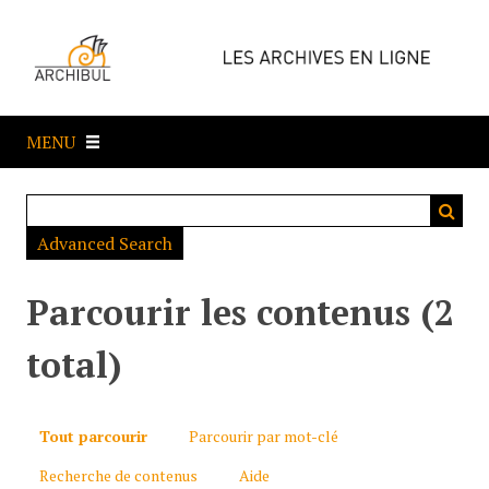
P
a
s
s
e
MENU
r
a
u
c
Advanced Search
o
n
t
Parcourir les contenus (2
e
n
total)
u
p
r
Tout parcourir
Parcourir par mot-clé
i
Recherche de contenus
Aide
n