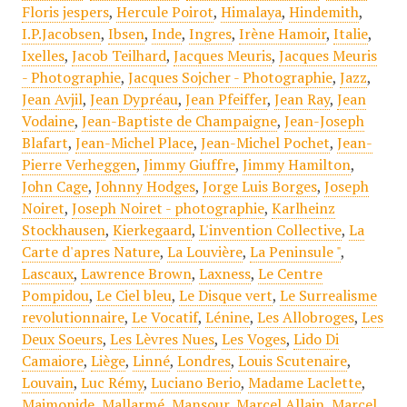
Floris jespers
,
Hercule Poirot
,
Himalaya
,
Hindemith
,
I.P.Jacobsen
,
Ibsen
,
Inde
,
Ingres
,
Irène Hamoir
,
Italie
,
Ixelles
,
Jacob Teilhard
,
Jacques Meuris
,
Jacques Meuris
- Photographie
,
Jacques Sojcher - Photographie
,
Jazz
,
Jean Avjil
,
Jean Dypréau
,
Jean Pfeiffer
,
Jean Ray
,
Jean
Vodaine
,
Jean-Baptiste de Champaigne
,
Jean-Joseph
Blafart
,
Jean-Michel Place
,
Jean-Michel Pochet
,
Jean-
Pierre Verheggen
,
Jimmy Giuffre
,
Jimmy Hamilton
,
John Cage
,
Johnny Hodges
,
Jorge Luis Borges
,
Joseph
Noiret
,
Joseph Noiret - photographie
,
Karlheinz
Stockhausen
,
Kierkegaard
,
L'invention Collective
,
La
Carte d'apres Nature
,
La Louvière
,
La Peninsule "
,
Lascaux
,
Lawrence Brown
,
Laxness
,
Le Centre
Pompidou
,
Le Ciel bleu
,
Le Disque vert
,
Le Surrealisme
revolutionnaire
,
Le Vocatif
,
Lénine
,
Les Allobroges
,
Les
Deux Soeurs
,
Les Lèvres Nues
,
Les Voges
,
Lido Di
Camaiore
,
Liège
,
Linné
,
Londres
,
Louis Scutenaire
,
Louvain
,
Luc Rémy
,
Luciano Berio
,
Madame Laclette
,
Maimonide
,
Mallarmé
,
Mansour
,
Marcel Allain
,
Marcel