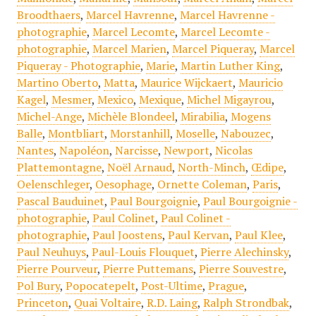
Broodthaers
,
Marcel Havrenne
,
Marcel Havrenne -
photographie
,
Marcel Lecomte
,
Marcel Lecomte -
photographie
,
Marcel Marien
,
Marcel Piqueray
,
Marcel
Piqueray - Photographie
,
Marie
,
Martin Luther King
,
Martino Oberto
,
Matta
,
Maurice Wijckaert
,
Mauricio
Kagel
,
Mesmer
,
Mexico
,
Mexique
,
Michel Migayrou
,
Michel-Ange
,
Michèle Blondeel
,
Mirabilia
,
Mogens
Balle
,
Montbliart
,
Morstanhill
,
Moselle
,
Nabouzec
,
Nantes
,
Napoléon
,
Narcisse
,
Newport
,
Nicolas
Plattemontagne
,
Noël Arnaud
,
North-Minch
,
Œdipe
,
Oelenschleger
,
Oesophage
,
Ornette Coleman
,
Paris
,
Pascal Bauduinet
,
Paul Bourgoignie
,
Paul Bourgoignie -
photographie
,
Paul Colinet
,
Paul Colinet -
photographie
,
Paul Joostens
,
Paul Kervan
,
Paul Klee
,
Paul Neuhuys
,
Paul-Louis Flouquet
,
Pierre Alechinsky
,
Pierre Pourveur
,
Pierre Puttemans
,
Pierre Souvestre
,
Pol Bury
,
Popocatepelt
,
Post-Ultime
,
Prague
,
Princeton
,
Quai Voltaire
,
R.D. Laing
,
Ralph Strondbak
,