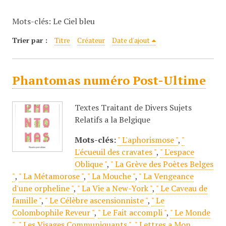
c
Mots-clés: Le Ciel bleu
i
p
Trier par :
Titre
Créateur
Date d'ajout
a
l
Phantomas numéro Post-Ultime
Textes Traitant de Divers Sujets
Relatifs a la Belgique
Mots-clés:
" L'aphorismose "
,
"
L'écueuil des cravates "
,
" L'espace
Oblique "
,
" La Grève des Poètes Belges
"
,
" La Métamorose "
,
" La Mouche "
,
" La Vengeance
d'une orpheline "
,
" La Vie a New-York "
,
" Le Caveau de
famille "
,
" Le Célèbre ascensionniste "
,
" Le
Colombophile Reveur "
,
" Le Fait accompli "
,
" Le Monde
"
,
" Les Visages Communiquants "
,
" Lettres a Mon