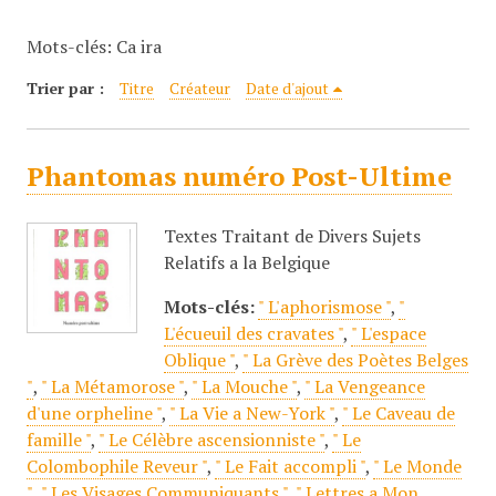
c
Mots-clés: Ca ira
i
p
Trier par :
Titre
Créateur
Date d'ajout
a
l
Phantomas numéro Post-Ultime
Textes Traitant de Divers Sujets
Relatifs a la Belgique
Mots-clés:
" L'aphorismose "
,
"
L'écueuil des cravates "
,
" L'espace
Oblique "
,
" La Grève des Poètes Belges
"
,
" La Métamorose "
,
" La Mouche "
,
" La Vengeance
d'une orpheline "
,
" La Vie a New-York "
,
" Le Caveau de
famille "
,
" Le Célèbre ascensionniste "
,
" Le
Colombophile Reveur "
,
" Le Fait accompli "
,
" Le Monde
"
,
" Les Visages Communiquants "
,
" Lettres a Mon