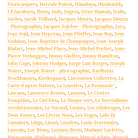
Floris jespers
,
Hercule Poirot
,
Himalaya
,
Hindemith
,
I.P.Jacobsen
,
Ibsen
,
Inde
,
Ingres
,
Irène Hamoir
,
Italie
,
Ixelles
,
Jacob Teilhard
,
Jacques Meuris
,
Jacques Meuris
- Photographie
,
Jacques Sojcher - Photographie
,
Jazz
,
Jean Avjil
,
Jean Dypréau
,
Jean Pfeiffer
,
Jean Ray
,
Jean
Vodaine
,
Jean-Baptiste de Champaigne
,
Jean-Joseph
Blafart
,
Jean-Michel Place
,
Jean-Michel Pochet
,
Jean-
Pierre Verheggen
,
Jimmy Giuffre
,
Jimmy Hamilton
,
John Cage
,
Johnny Hodges
,
Jorge Luis Borges
,
Joseph
Noiret
,
Joseph Noiret - photographie
,
Karlheinz
Stockhausen
,
Kierkegaard
,
L'invention Collective
,
La
Carte d'apres Nature
,
La Louvière
,
La Peninsule "
,
Lascaux
,
Lawrence Brown
,
Laxness
,
Le Centre
Pompidou
,
Le Ciel bleu
,
Le Disque vert
,
Le Surrealisme
revolutionnaire
,
Le Vocatif
,
Lénine
,
Les Allobroges
,
Les
Deux Soeurs
,
Les Lèvres Nues
,
Les Voges
,
Lido Di
Camaiore
,
Liège
,
Linné
,
Londres
,
Louis Scutenaire
,
Louvain
,
Luc Rémy
,
Luciano Berio
,
Madame Laclette
,
Maimonide
,
Mallarmé
,
Mansour
,
Marcel Allain
,
Marcel