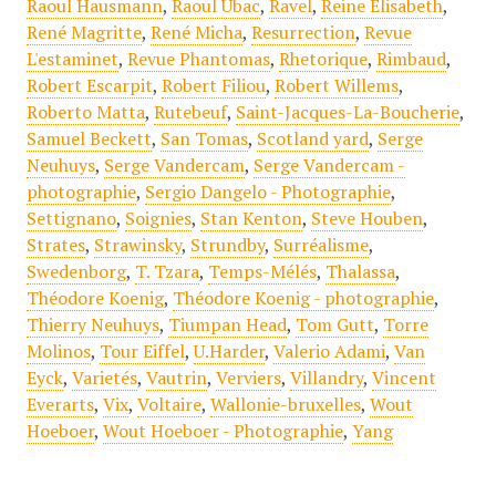
Raoul Hausmann
,
Raoul Ubac
,
Ravel
,
Reine Elisabeth
,
René Magritte
,
René Micha
,
Resurrection
,
Revue
L'estaminet
,
Revue Phantomas
,
Rhetorique
,
Rimbaud
,
Robert Escarpit
,
Robert Filiou
,
Robert Willems
,
Roberto Matta
,
Rutebeuf
,
Saint-Jacques-La-Boucherie
,
Samuel Beckett
,
San Tomas
,
Scotland yard
,
Serge
Neuhuys
,
Serge Vandercam
,
Serge Vandercam -
photographie
,
Sergio Dangelo - Photographie
,
Settignano
,
Soignies
,
Stan Kenton
,
Steve Houben
,
Strates
,
Strawinsky
,
Strundby
,
Surréalisme
,
Swedenborg
,
T. Tzara
,
Temps-Mélés
,
Thalassa
,
Théodore Koenig
,
Théodore Koenig - photographie
,
Thierry Neuhuys
,
Tiumpan Head
,
Tom Gutt
,
Torre
Molinos
,
Tour Eiffel
,
U.Harder
,
Valerio Adami
,
Van
Eyck
,
Varietés
,
Vautrin
,
Verviers
,
Villandry
,
Vincent
Everarts
,
Vix
,
Voltaire
,
Wallonie-bruxelles
,
Wout
Hoeboer
,
Wout Hoeboer - Photographie
,
Yang