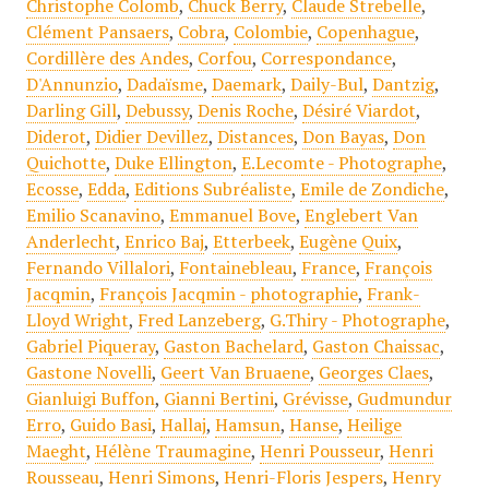
Christophe Colomb
,
Chuck Berry
,
Claude Strebelle
,
Clément Pansaers
,
Cobra
,
Colombie
,
Copenhague
,
Cordillère des Andes
,
Corfou
,
Correspondance
,
D'Annunzio
,
Dadaïsme
,
Daemark
,
Daily-Bul
,
Dantzig
,
Darling Gill
,
Debussy
,
Denis Roche
,
Désiré Viardot
,
Diderot
,
Didier Devillez
,
Distances
,
Don Bayas
,
Don
Quichotte
,
Duke Ellington
,
E.Lecomte - Photographe
,
Ecosse
,
Edda
,
Editions Subréaliste
,
Emile de Zondiche
,
Emilio Scanavino
,
Emmanuel Bove
,
Englebert Van
Anderlecht
,
Enrico Baj
,
Etterbeek
,
Eugène Quix
,
Fernando Villalori
,
Fontainebleau
,
France
,
François
Jacqmin
,
François Jacqmin - photographie
,
Frank-
Lloyd Wright
,
Fred Lanzeberg
,
G.Thiry - Photographe
,
Gabriel Piqueray
,
Gaston Bachelard
,
Gaston Chaissac
,
Gastone Novelli
,
Geert Van Bruaene
,
Georges Claes
,
Gianluigi Buffon
,
Gianni Bertini
,
Grévisse
,
Gudmundur
Erro
,
Guido Basi
,
Hallaj
,
Hamsun
,
Hanse
,
Heilige
Maeght
,
Hélène Traumagine
,
Henri Pousseur
,
Henri
Rousseau
,
Henri Simons
,
Henri-Floris Jespers
,
Henry