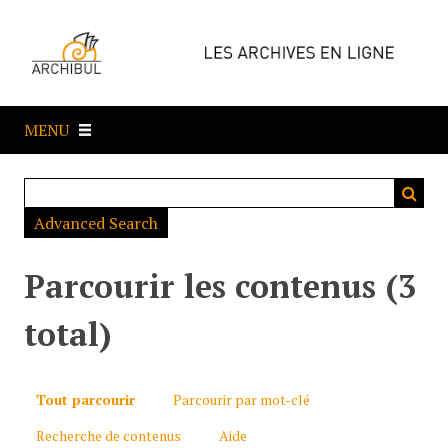
P
a
s
s
e
MENU
r
a
u
c
Advanced Search
o
n
t
Parcourir les contenus (3
e
n
total)
u
p
r
Tout parcourir
Parcourir par mot-clé
i
Recherche de contenus
Aide
n