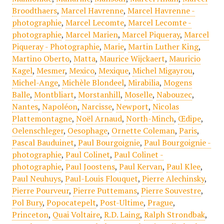
Broodthaers
,
Marcel Havrenne
,
Marcel Havrenne -
photographie
,
Marcel Lecomte
,
Marcel Lecomte -
photographie
,
Marcel Marien
,
Marcel Piqueray
,
Marcel
Piqueray - Photographie
,
Marie
,
Martin Luther King
,
Martino Oberto
,
Matta
,
Maurice Wijckaert
,
Mauricio
Kagel
,
Mesmer
,
Mexico
,
Mexique
,
Michel Migayrou
,
Michel-Ange
,
Michèle Blondeel
,
Mirabilia
,
Mogens
Balle
,
Montbliart
,
Morstanhill
,
Moselle
,
Nabouzec
,
Nantes
,
Napoléon
,
Narcisse
,
Newport
,
Nicolas
Plattemontagne
,
Noël Arnaud
,
North-Minch
,
Œdipe
,
Oelenschleger
,
Oesophage
,
Ornette Coleman
,
Paris
,
Pascal Bauduinet
,
Paul Bourgoignie
,
Paul Bourgoignie -
photographie
,
Paul Colinet
,
Paul Colinet -
photographie
,
Paul Joostens
,
Paul Kervan
,
Paul Klee
,
Paul Neuhuys
,
Paul-Louis Flouquet
,
Pierre Alechinsky
,
Pierre Pourveur
,
Pierre Puttemans
,
Pierre Souvestre
,
Pol Bury
,
Popocatepelt
,
Post-Ultime
,
Prague
,
Princeton
,
Quai Voltaire
,
R.D. Laing
,
Ralph Strondbak
,