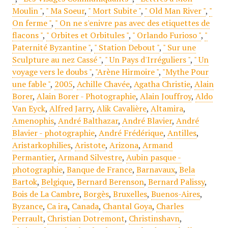
Moulin "
,
" Ma Soeur
,
" Mort Subite "
,
" Old Man River "
,
"
On ferme "
,
" On ne s'enivre pas avec des etiquettes de
flacons "
,
" Orbites et Orbitules "
,
" Orlando Furioso "
,
"
Paternité Byzantine "
,
" Station Debout "
,
" Sur une
Sculpture au nez Cassé "
,
" Un Pays d'Irréguliers "
,
" Un
voyage vers le doubs "
,
"Arène Hirmoire "
,
"Mythe Pour
une fable "
,
2005
,
Achille Chavée
,
Agatha Christie
,
Alain
Borer
,
Alain Borer - Photographie
,
Alain Jouffroy
,
Aldo
Van Eyck
,
Alfred Jarry
,
Alik Cavalière
,
Altamira
,
Amenophis
,
André Balthazar
,
André Blavier
,
André
Blavier - photographie
,
André Frédérique
,
Antilles
,
Aristarkophilies
,
Aristote
,
Arizona
,
Armand
Permantier
,
Armand Silvestre
,
Aubin pasque -
photographie
,
Banque de France
,
Barnavaux
,
Bela
Bartok
,
Belgique
,
Bernard Berenson
,
Bernard Palissy
,
Bois de La Cambre
,
Borgès
,
Bruxelles
,
Buenos-Aires
,
Byzance
,
Ca ira
,
Canada
,
Chantal Goya
,
Charles
Perrault
,
Christian Dotremont
,
Christinshavn
,