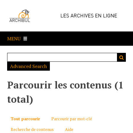
P
a
s
s
e
MENU
r
a
u
c
Advanced Search
o
n
t
Parcourir les contenus (1
e
n
total)
u
p
r
Tout parcourir
Parcourir par mot-clé
i
Recherche de contenus
Aide
n