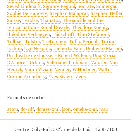
Seved Lindmark
,
Signore Pagoni
,
Socrate
,
Somergau
,
Sophie De Hanovre
,
Stéphan Malaprat
,
Stephen Heller
,
Suisse
,
Teroise
,
Thanatos
,
The suicide and the
reincarnation - Ronald Searle
,
Théodore Koenig
,
théodore Verhaegen
,
Tijdschrift
,
Tino Stefanoni
,
Tolbiac
,
Tolstoi
,
Tretoumen
,
Tullio Pericoli
,
Turino
,
tychon
,
Ugo Nespolo
,
Umberto Faini
,
Umberto Mariani
,
Un théâtre de Gousset - Robert Willems
,
Una Storia
D'Amore "
,
Urbino
,
Valeriano Trubbiani
,
Valorbe
,
Van
Heurck
,
Vanni Viviani
,
Vendée
,
W.Hoeboer
,
Walter
Conrad Arensberg
,
Yves Rivière
,
Zeus
Formats de sortie
atom
,
dc-rdf
,
dcmes-xml
,
json
,
omeka-xml
,
rss2
o
Centre Daily-Bul & C
, rue de la Loi, 14 à B-7100