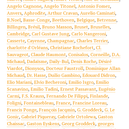
Angelo Cagnone
,
Angelo Titonel
,
Antonio Fomez
,
Anvers
,
Aphrodite
,
Arthur Cravan
,
Aurelio Caminati
,
B.Noel
,
Basse-Conge
,
Beethoven
,
Belgique
,
Betrenne
,
Billingen
,
Brésil
,
Bruno Masson
,
Bruset
,
Bruxelles
,
Cambridge
,
Carl Gustave Jung
,
Carlo Nangeroni
,
Casserte
,
Cayenne
,
Champagnac
,
Charles Terrier
,
charlotte d'Orléans
,
Christiane Rochefort
,
Cl.
Sauvageot
,
Claude Haumont
,
Conisalos
,
Corneille
,
D.A.
Michaud
,
Dadaïsme
,
Daily-Bul
,
Denis Roche
,
Désiré
Viardot
,
Dionysos
,
Docteur Faustroll
,
Dominique Allan
Michaud
,
Dr. Hasse
,
Duilio Gambino
,
Edouard Didron
,
Elio Mariani
,
Elvio Becheroni
,
Emilio Isgro
,
Emilio
Scanavino
,
Emilio Tadini
,
Ernest Passavant
,
Eugénio
Carmi
,
F.S. Krauss
,
Fernando De Filippi
,
Finlande
,
Foligni
,
Fontainebleau
,
France
,
Francine Loreau
,
Francis Ponge
,
François Jacqmin
,
G. Groddeck
,
G. Le
Gonic
,
Gabriel Piqueray
,
Gabriele Ortolewa
,
Gaston
Chaissac
,
Gaston Eyskens
,
Georg Groddeck
,
georges