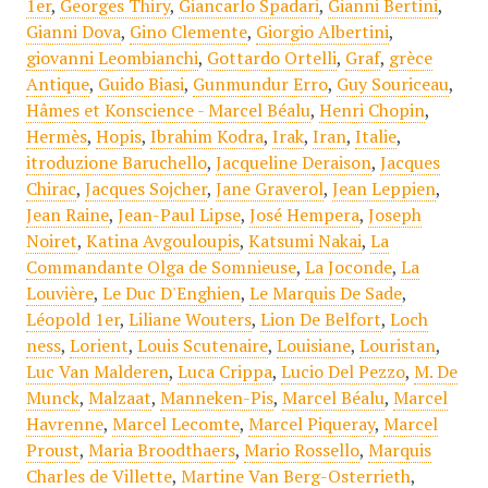
1er
,
Georges Thiry
,
Giancarlo Spadari
,
Gianni Bertini
,
Gianni Dova
,
Gino Clemente
,
Giorgio Albertini
,
giovanni Leombianchi
,
Gottardo Ortelli
,
Graf
,
grèce
Antique
,
Guido Biasi
,
Gunmundur Erro
,
Guy Souriceau
,
Hâmes et Konscience - Marcel Béalu
,
Henri Chopin
,
Hermès
,
Hopis
,
Ibrahim Kodra
,
Irak
,
Iran
,
Italie
,
itroduzione Baruchello
,
Jacqueline Deraison
,
Jacques
Chirac
,
Jacques Sojcher
,
Jane Graverol
,
Jean Leppien
,
Jean Raine
,
Jean-Paul Lipse
,
José Hempera
,
Joseph
Noiret
,
Katina Avgouloupis
,
Katsumi Nakai
,
La
Commandante Olga de Somnieuse
,
La Joconde
,
La
Louvière
,
Le Duc D'Enghien
,
Le Marquis De Sade
,
Léopold 1er
,
Liliane Wouters
,
Lion De Belfort
,
Loch
ness
,
Lorient
,
Louis Scutenaire
,
Louisiane
,
Louristan
,
Luc Van Malderen
,
Luca Crippa
,
Lucio Del Pezzo
,
M. De
Munck
,
Malzaat
,
Manneken-Pis
,
Marcel Béalu
,
Marcel
Havrenne
,
Marcel Lecomte
,
Marcel Piqueray
,
Marcel
Proust
,
Maria Broodthaers
,
Mario Rossello
,
Marquis
Charles de Villette
,
Martine Van Berg-Osterrieth
,