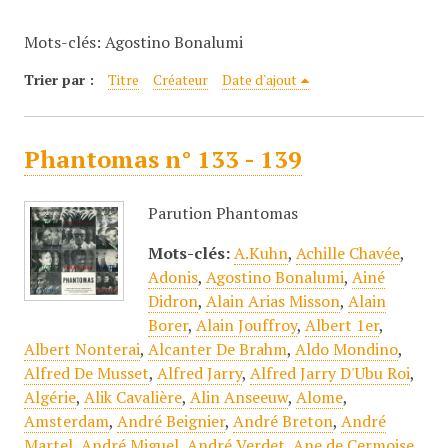
c
Mots-clés: Agostino Bonalumi
i
p
Trier par :
Titre
Créateur
Date d'ajout
a
l
Phantomas n° 133 - 139
Parution Phantomas
Mots-clés:
A.Kuhn
,
Achille Chavée
,
Adonis
,
Agostino Bonalumi
,
Ainé
Didron
,
Alain Arias Misson
,
Alain
Borer
,
Alain Jouffroy
,
Albert 1er
,
Albert Nonterai
,
Alcanter De Brahm
,
Aldo Mondino
,
Alfred De Musset
,
Alfred Jarry
,
Alfred Jarry D'Ubu Roi
,
Algérie
,
Alik Cavalière
,
Alin Anseeuw
,
Alome
,
Amsterdam
,
André Beignier
,
André Breton
,
André
Martel
,
André Miguel
,
André Verdet
,
Ane de Cermoise
,