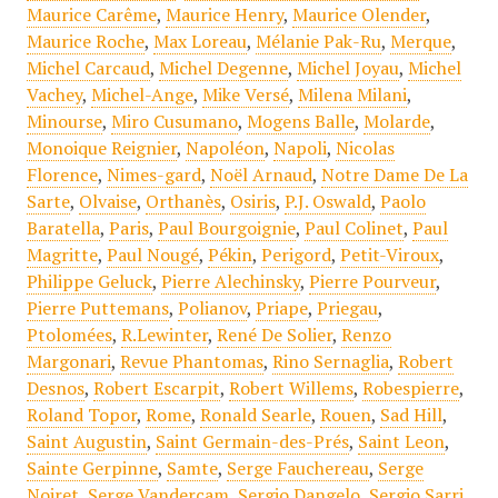
Maurice Carême
,
Maurice Henry
,
Maurice Olender
,
Maurice Roche
,
Max Loreau
,
Mélanie Pak-Ru
,
Merque
,
Michel Carcaud
,
Michel Degenne
,
Michel Joyau
,
Michel
Vachey
,
Michel-Ange
,
Mike Versé
,
Milena Milani
,
Minourse
,
Miro Cusumano
,
Mogens Balle
,
Molarde
,
Monoique Reignier
,
Napoléon
,
Napoli
,
Nicolas
Florence
,
Nimes-gard
,
Noël Arnaud
,
Notre Dame De La
Sarte
,
Olvaise
,
Orthanès
,
Osiris
,
P.J. Oswald
,
Paolo
Baratella
,
Paris
,
Paul Bourgoignie
,
Paul Colinet
,
Paul
Magritte
,
Paul Nougé
,
Pékin
,
Perigord
,
Petit-Viroux
,
Philippe Geluck
,
Pierre Alechinsky
,
Pierre Pourveur
,
Pierre Puttemans
,
Polianov
,
Priape
,
Priegau
,
Ptolomées
,
R.Lewinter
,
René De Solier
,
Renzo
Margonari
,
Revue Phantomas
,
Rino Sernaglia
,
Robert
Desnos
,
Robert Escarpit
,
Robert Willems
,
Robespierre
,
Roland Topor
,
Rome
,
Ronald Searle
,
Rouen
,
Sad Hill
,
Saint Augustin
,
Saint Germain-des-Prés
,
Saint Leon
,
Sainte Gerpinne
,
Samte
,
Serge Fauchereau
,
Serge
Noiret
,
Serge Vandercam
,
Sergio Dangelo
,
Sergio Sarri
,