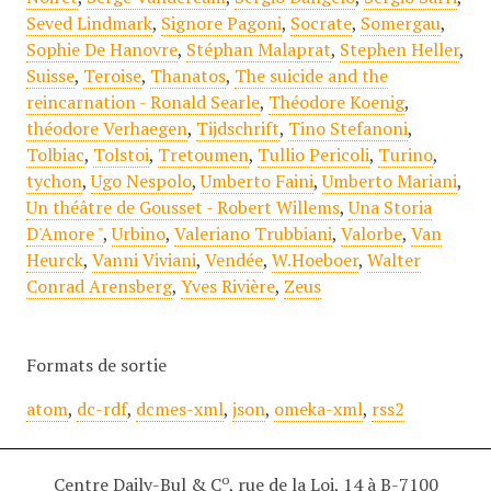
Seved Lindmark
,
Signore Pagoni
,
Socrate
,
Somergau
,
Sophie De Hanovre
,
Stéphan Malaprat
,
Stephen Heller
,
Suisse
,
Teroise
,
Thanatos
,
The suicide and the
reincarnation - Ronald Searle
,
Théodore Koenig
,
théodore Verhaegen
,
Tijdschrift
,
Tino Stefanoni
,
Tolbiac
,
Tolstoi
,
Tretoumen
,
Tullio Pericoli
,
Turino
,
tychon
,
Ugo Nespolo
,
Umberto Faini
,
Umberto Mariani
,
Un théâtre de Gousset - Robert Willems
,
Una Storia
D'Amore "
,
Urbino
,
Valeriano Trubbiani
,
Valorbe
,
Van
Heurck
,
Vanni Viviani
,
Vendée
,
W.Hoeboer
,
Walter
Conrad Arensberg
,
Yves Rivière
,
Zeus
Formats de sortie
atom
,
dc-rdf
,
dcmes-xml
,
json
,
omeka-xml
,
rss2
o
Centre Daily-Bul & C
, rue de la Loi, 14 à B-7100