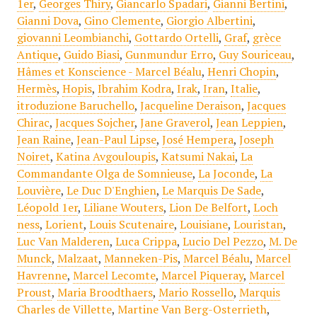
1er
,
Georges Thiry
,
Giancarlo Spadari
,
Gianni Bertini
,
Gianni Dova
,
Gino Clemente
,
Giorgio Albertini
,
giovanni Leombianchi
,
Gottardo Ortelli
,
Graf
,
grèce
Antique
,
Guido Biasi
,
Gunmundur Erro
,
Guy Souriceau
,
Hâmes et Konscience - Marcel Béalu
,
Henri Chopin
,
Hermès
,
Hopis
,
Ibrahim Kodra
,
Irak
,
Iran
,
Italie
,
itroduzione Baruchello
,
Jacqueline Deraison
,
Jacques
Chirac
,
Jacques Sojcher
,
Jane Graverol
,
Jean Leppien
,
Jean Raine
,
Jean-Paul Lipse
,
José Hempera
,
Joseph
Noiret
,
Katina Avgouloupis
,
Katsumi Nakai
,
La
Commandante Olga de Somnieuse
,
La Joconde
,
La
Louvière
,
Le Duc D'Enghien
,
Le Marquis De Sade
,
Léopold 1er
,
Liliane Wouters
,
Lion De Belfort
,
Loch
ness
,
Lorient
,
Louis Scutenaire
,
Louisiane
,
Louristan
,
Luc Van Malderen
,
Luca Crippa
,
Lucio Del Pezzo
,
M. De
Munck
,
Malzaat
,
Manneken-Pis
,
Marcel Béalu
,
Marcel
Havrenne
,
Marcel Lecomte
,
Marcel Piqueray
,
Marcel
Proust
,
Maria Broodthaers
,
Mario Rossello
,
Marquis
Charles de Villette
,
Martine Van Berg-Osterrieth
,