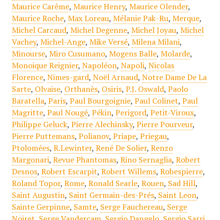
Maurice Carême
,
Maurice Henry
,
Maurice Olender
,
Maurice Roche
,
Max Loreau
,
Mélanie Pak-Ru
,
Merque
,
Michel Carcaud
,
Michel Degenne
,
Michel Joyau
,
Michel
Vachey
,
Michel-Ange
,
Mike Versé
,
Milena Milani
,
Minourse
,
Miro Cusumano
,
Mogens Balle
,
Molarde
,
Monoique Reignier
,
Napoléon
,
Napoli
,
Nicolas
Florence
,
Nimes-gard
,
Noël Arnaud
,
Notre Dame De La
Sarte
,
Olvaise
,
Orthanès
,
Osiris
,
P.J. Oswald
,
Paolo
Baratella
,
Paris
,
Paul Bourgoignie
,
Paul Colinet
,
Paul
Magritte
,
Paul Nougé
,
Pékin
,
Perigord
,
Petit-Viroux
,
Philippe Geluck
,
Pierre Alechinsky
,
Pierre Pourveur
,
Pierre Puttemans
,
Polianov
,
Priape
,
Priegau
,
Ptolomées
,
R.Lewinter
,
René De Solier
,
Renzo
Margonari
,
Revue Phantomas
,
Rino Sernaglia
,
Robert
Desnos
,
Robert Escarpit
,
Robert Willems
,
Robespierre
,
Roland Topor
,
Rome
,
Ronald Searle
,
Rouen
,
Sad Hill
,
Saint Augustin
,
Saint Germain-des-Prés
,
Saint Leon
,
Sainte Gerpinne
,
Samte
,
Serge Fauchereau
,
Serge
Noiret
,
Serge Vandercam
,
Sergio Dangelo
,
Sergio Sarri
,