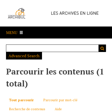
P
a
s
s
e
MENU
r
a
u
c
Advanced Search
o
n
t
Parcourir les contenus (1
e
n
total)
u
p
r
Tout parcourir
Parcourir par mot-clé
i
Recherche de contenus
Aide
n