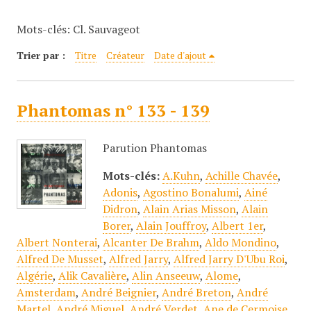
c
Mots-clés: Cl. Sauvageot
i
p
Trier par :
Titre
Créateur
Date d'ajout
a
l
Phantomas n° 133 - 139
Parution Phantomas
Mots-clés:
A.Kuhn
,
Achille Chavée
,
Adonis
,
Agostino Bonalumi
,
Ainé
Didron
,
Alain Arias Misson
,
Alain
Borer
,
Alain Jouffroy
,
Albert 1er
,
Albert Nonterai
,
Alcanter De Brahm
,
Aldo Mondino
,
Alfred De Musset
,
Alfred Jarry
,
Alfred Jarry D'Ubu Roi
,
Algérie
,
Alik Cavalière
,
Alin Anseeuw
,
Alome
,
Amsterdam
,
André Beignier
,
André Breton
,
André
Martel
,
André Miguel
,
André Verdet
,
Ane de Cermoise
,