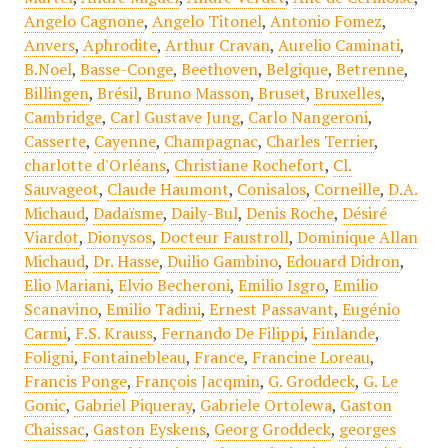
Angelo Cagnone
,
Angelo Titonel
,
Antonio Fomez
,
Anvers
,
Aphrodite
,
Arthur Cravan
,
Aurelio Caminati
,
B.Noel
,
Basse-Conge
,
Beethoven
,
Belgique
,
Betrenne
,
Billingen
,
Brésil
,
Bruno Masson
,
Bruset
,
Bruxelles
,
Cambridge
,
Carl Gustave Jung
,
Carlo Nangeroni
,
Casserte
,
Cayenne
,
Champagnac
,
Charles Terrier
,
charlotte d'Orléans
,
Christiane Rochefort
,
Cl.
Sauvageot
,
Claude Haumont
,
Conisalos
,
Corneille
,
D.A.
Michaud
,
Dadaïsme
,
Daily-Bul
,
Denis Roche
,
Désiré
Viardot
,
Dionysos
,
Docteur Faustroll
,
Dominique Allan
Michaud
,
Dr. Hasse
,
Duilio Gambino
,
Edouard Didron
,
Elio Mariani
,
Elvio Becheroni
,
Emilio Isgro
,
Emilio
Scanavino
,
Emilio Tadini
,
Ernest Passavant
,
Eugénio
Carmi
,
F.S. Krauss
,
Fernando De Filippi
,
Finlande
,
Foligni
,
Fontainebleau
,
France
,
Francine Loreau
,
Francis Ponge
,
François Jacqmin
,
G. Groddeck
,
G. Le
Gonic
,
Gabriel Piqueray
,
Gabriele Ortolewa
,
Gaston
Chaissac
,
Gaston Eyskens
,
Georg Groddeck
,
georges