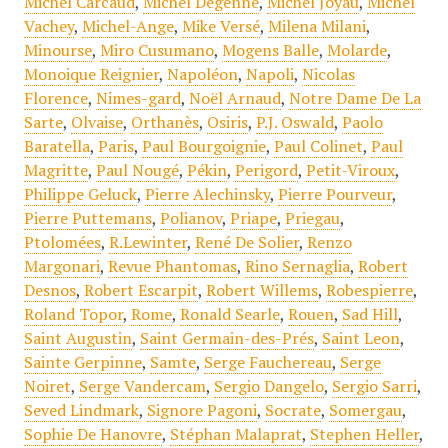
Michel Carcaud
,
Michel Degenne
,
Michel Joyau
,
Michel
Vachey
,
Michel-Ange
,
Mike Versé
,
Milena Milani
,
Minourse
,
Miro Cusumano
,
Mogens Balle
,
Molarde
,
Monoique Reignier
,
Napoléon
,
Napoli
,
Nicolas
Florence
,
Nimes-gard
,
Noël Arnaud
,
Notre Dame De La
Sarte
,
Olvaise
,
Orthanès
,
Osiris
,
P.J. Oswald
,
Paolo
Baratella
,
Paris
,
Paul Bourgoignie
,
Paul Colinet
,
Paul
Magritte
,
Paul Nougé
,
Pékin
,
Perigord
,
Petit-Viroux
,
Philippe Geluck
,
Pierre Alechinsky
,
Pierre Pourveur
,
Pierre Puttemans
,
Polianov
,
Priape
,
Priegau
,
Ptolomées
,
R.Lewinter
,
René De Solier
,
Renzo
Margonari
,
Revue Phantomas
,
Rino Sernaglia
,
Robert
Desnos
,
Robert Escarpit
,
Robert Willems
,
Robespierre
,
Roland Topor
,
Rome
,
Ronald Searle
,
Rouen
,
Sad Hill
,
Saint Augustin
,
Saint Germain-des-Prés
,
Saint Leon
,
Sainte Gerpinne
,
Samte
,
Serge Fauchereau
,
Serge
Noiret
,
Serge Vandercam
,
Sergio Dangelo
,
Sergio Sarri
,
Seved Lindmark
,
Signore Pagoni
,
Socrate
,
Somergau
,
Sophie De Hanovre
,
Stéphan Malaprat
,
Stephen Heller
,