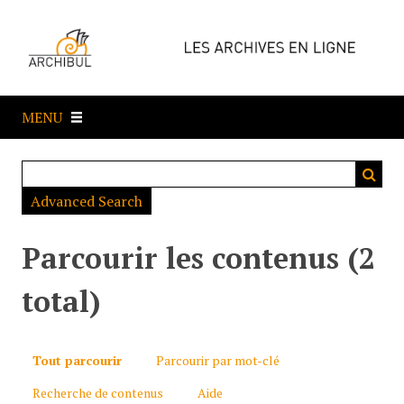
P
a
s
s
e
MENU
r
a
u
c
Advanced Search
o
n
t
Parcourir les contenus (2
e
n
total)
u
p
r
Tout parcourir
Parcourir par mot-clé
i
Recherche de contenus
Aide
n