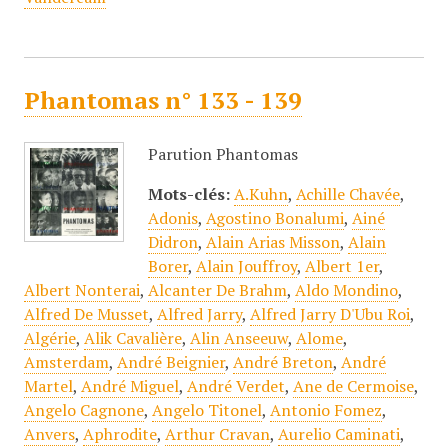
Phantomas n° 133 - 139
Parution Phantomas
Mots-clés:
A.Kuhn
,
Achille Chavée
,
Adonis
,
Agostino Bonalumi
,
Ainé
Didron
,
Alain Arias Misson
,
Alain
Borer
,
Alain Jouffroy
,
Albert 1er
,
Albert Nonterai
,
Alcanter De Brahm
,
Aldo Mondino
,
Alfred De Musset
,
Alfred Jarry
,
Alfred Jarry D'Ubu Roi
,
Algérie
,
Alik Cavalière
,
Alin Anseeuw
,
Alome
,
Amsterdam
,
André Beignier
,
André Breton
,
André
Martel
,
André Miguel
,
André Verdet
,
Ane de Cermoise
,
Angelo Cagnone
,
Angelo Titonel
,
Antonio Fomez
,
Anvers
,
Aphrodite
,
Arthur Cravan
,
Aurelio Caminati
,