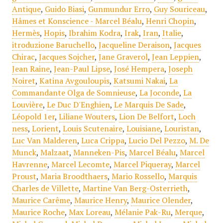
Antique
,
Guido Biasi
,
Gunmundur Erro
,
Guy Souriceau
,
Hâmes et Konscience - Marcel Béalu
,
Henri Chopin
,
Hermès
,
Hopis
,
Ibrahim Kodra
,
Irak
,
Iran
,
Italie
,
itroduzione Baruchello
,
Jacqueline Deraison
,
Jacques
Chirac
,
Jacques Sojcher
,
Jane Graverol
,
Jean Leppien
,
Jean Raine
,
Jean-Paul Lipse
,
José Hempera
,
Joseph
Noiret
,
Katina Avgouloupis
,
Katsumi Nakai
,
La
Commandante Olga de Somnieuse
,
La Joconde
,
La
Louvière
,
Le Duc D'Enghien
,
Le Marquis De Sade
,
Léopold 1er
,
Liliane Wouters
,
Lion De Belfort
,
Loch
ness
,
Lorient
,
Louis Scutenaire
,
Louisiane
,
Louristan
,
Luc Van Malderen
,
Luca Crippa
,
Lucio Del Pezzo
,
M. De
Munck
,
Malzaat
,
Manneken-Pis
,
Marcel Béalu
,
Marcel
Havrenne
,
Marcel Lecomte
,
Marcel Piqueray
,
Marcel
Proust
,
Maria Broodthaers
,
Mario Rossello
,
Marquis
Charles de Villette
,
Martine Van Berg-Osterrieth
,
Maurice Carême
,
Maurice Henry
,
Maurice Olender
,
Maurice Roche
,
Max Loreau
,
Mélanie Pak-Ru
,
Merque
,