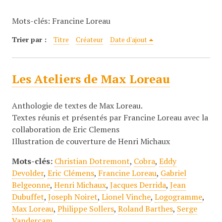
c
Mots-clés: Francine Loreau
i
p
Trier par :
Titre
Créateur
Date d'ajout
a
l
Les Ateliers de Max Loreau
Anthologie de textes de Max Loreau.
Textes réunis et présentés par Francine Loreau avec la
collaboration de Eric Clemens
Illustration de couverture de Henri Michaux
Mots-clés:
Christian Dotremont
,
Cobra
,
Eddy
Devolder
,
Eric Clémens
,
Francine Loreau
,
Gabriel
Belgeonne
,
Henri Michaux
,
Jacques Derrida
,
Jean
Dubuffet
,
Joseph Noiret
,
Lionel Vinche
,
Logogramme
,
Max Loreau
,
Philippe Sollers
,
Roland Barthes
,
Serge
Vandercam