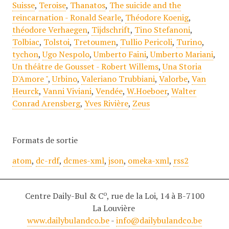
Suisse
,
Teroise
,
Thanatos
,
The suicide and the
reincarnation - Ronald Searle
,
Théodore Koenig
,
théodore Verhaegen
,
Tijdschrift
,
Tino Stefanoni
,
Tolbiac
,
Tolstoi
,
Tretoumen
,
Tullio Pericoli
,
Turino
,
tychon
,
Ugo Nespolo
,
Umberto Faini
,
Umberto Mariani
,
Un théâtre de Gousset - Robert Willems
,
Una Storia
D'Amore "
,
Urbino
,
Valeriano Trubbiani
,
Valorbe
,
Van
Heurck
,
Vanni Viviani
,
Vendée
,
W.Hoeboer
,
Walter
Conrad Arensberg
,
Yves Rivière
,
Zeus
Formats de sortie
atom
,
dc-rdf
,
dcmes-xml
,
json
,
omeka-xml
,
rss2
o
Centre Daily-Bul & C
, rue de la Loi, 14 à B-7100
La Louvière
www.dailybulandco.be
-
info@dailybulandco.be