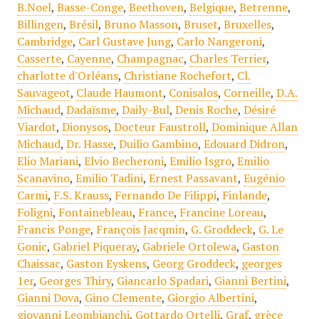
B.Noel
,
Basse-Conge
,
Beethoven
,
Belgique
,
Betrenne
,
Billingen
,
Brésil
,
Bruno Masson
,
Bruset
,
Bruxelles
,
Cambridge
,
Carl Gustave Jung
,
Carlo Nangeroni
,
Casserte
,
Cayenne
,
Champagnac
,
Charles Terrier
,
charlotte d'Orléans
,
Christiane Rochefort
,
Cl.
Sauvageot
,
Claude Haumont
,
Conisalos
,
Corneille
,
D.A.
Michaud
,
Dadaïsme
,
Daily-Bul
,
Denis Roche
,
Désiré
Viardot
,
Dionysos
,
Docteur Faustroll
,
Dominique Allan
Michaud
,
Dr. Hasse
,
Duilio Gambino
,
Edouard Didron
,
Elio Mariani
,
Elvio Becheroni
,
Emilio Isgro
,
Emilio
Scanavino
,
Emilio Tadini
,
Ernest Passavant
,
Eugénio
Carmi
,
F.S. Krauss
,
Fernando De Filippi
,
Finlande
,
Foligni
,
Fontainebleau
,
France
,
Francine Loreau
,
Francis Ponge
,
François Jacqmin
,
G. Groddeck
,
G. Le
Gonic
,
Gabriel Piqueray
,
Gabriele Ortolewa
,
Gaston
Chaissac
,
Gaston Eyskens
,
Georg Groddeck
,
georges
1er
,
Georges Thiry
,
Giancarlo Spadari
,
Gianni Bertini
,
Gianni Dova
,
Gino Clemente
,
Giorgio Albertini
,
giovanni Leombianchi
,
Gottardo Ortelli
,
Graf
,
grèce