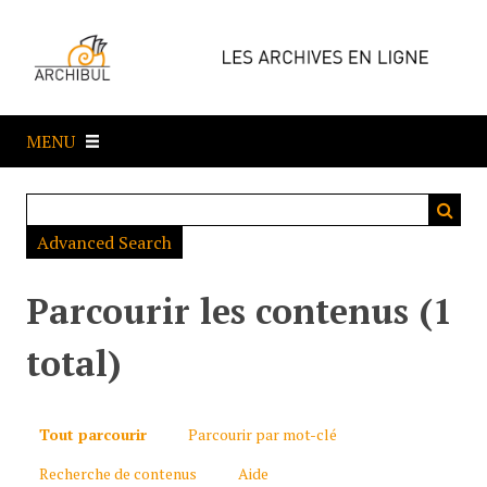
P
a
s
s
e
MENU
r
a
u
c
Advanced Search
o
n
t
Parcourir les contenus (1
e
n
total)
u
p
r
Tout parcourir
Parcourir par mot-clé
i
Recherche de contenus
Aide
n