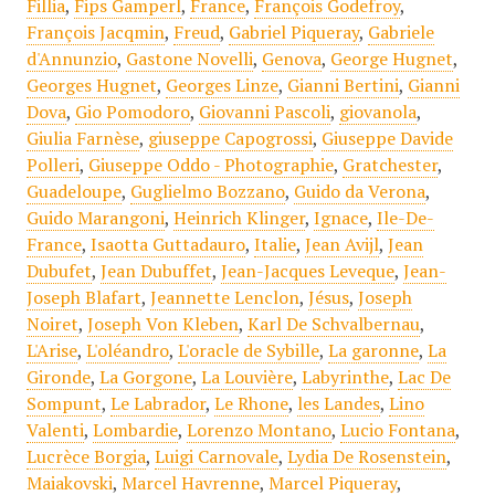
Fillia
,
Fips Gamperl
,
France
,
François Godefroy
,
François Jacqmin
,
Freud
,
Gabriel Piqueray
,
Gabriele
d'Annunzio
,
Gastone Novelli
,
Genova
,
George Hugnet
,
Georges Hugnet
,
Georges Linze
,
Gianni Bertini
,
Gianni
Dova
,
Gio Pomodoro
,
Giovanni Pascoli
,
giovanola
,
Giulia Farnèse
,
giuseppe Capogrossi
,
Giuseppe Davide
Polleri
,
Giuseppe Oddo - Photographie
,
Gratchester
,
Guadeloupe
,
Guglielmo Bozzano
,
Guido da Verona
,
Guido Marangoni
,
Heinrich Klinger
,
Ignace
,
Ile-De-
France
,
Isaotta Guttadauro
,
Italie
,
Jean Avijl
,
Jean
Dubufet
,
Jean Dubuffet
,
Jean-Jacques Leveque
,
Jean-
Joseph Blafart
,
Jeannette Lenclon
,
Jésus
,
Joseph
Noiret
,
Joseph Von Kleben
,
Karl De Schvalbernau
,
L'Arise
,
L'oléandro
,
L'oracle de Sybille
,
La garonne
,
La
Gironde
,
La Gorgone
,
La Louvière
,
Labyrinthe
,
Lac De
Sompunt
,
Le Labrador
,
Le Rhone
,
les Landes
,
Lino
Valenti
,
Lombardie
,
Lorenzo Montano
,
Lucio Fontana
,
Lucrèce Borgia
,
Luigi Carnovale
,
Lydia De Rosenstein
,
Maiakovski
,
Marcel Havrenne
,
Marcel Piqueray
,