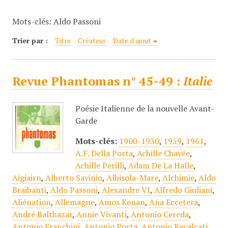
c
Mots-clés: Aldo Passoni
i
p
Trier par :
Titre
Créateur
Date d'ajout
a
l
Revue Phantomas n° 45-49 :
Italie
Poésie Italienne de la nouvelle Avant-
Garde
Mots-clés:
1900-1930
,
1959
,
1961
,
A.F. Della Porta
,
Achille Chavée
,
Achille Perilli
,
Adam De La Halle
,
Aigiairn
,
Alberto Savinio
,
Albisola-Mare
,
Alchimie
,
Aldo
Braibanti
,
Aldo Passoni
,
Alexandre VI
,
Alfredo Giuliani
,
Aliénation
,
Allemagne
,
Amos Kenan
,
Ana Eccetera
,
André Balthazar
,
Annie Vivanti
,
Antonio Cereda
,
Antonio Franchini
,
Antonio Porta
,
Antonio Recalcati
,