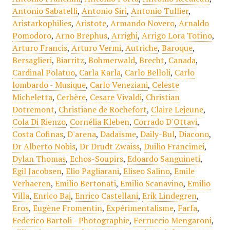
Antonio Sabatelli
,
Antonio Siri
,
Antonio Tullier
,
Aristarkophilies
,
Aristote
,
Armando Novero
,
Arnaldo
Pomodoro
,
Arno Brephus
,
Arrighi
,
Arrigo Lora Totino
,
Arturo Francis
,
Arturo Vermi
,
Autriche
,
Baroque
,
Bersaglieri
,
Biarritz
,
Bohmerwald
,
Brecht
,
Canada
,
Cardinal Polatuo
,
Carla Karla
,
Carlo Belloli
,
Carlo
lombardo - Musique
,
Carlo Veneziani
,
Celeste
Micheletta
,
Cerbère
,
Cesare Vivaldi
,
Christian
Dotremont
,
Christiane de Rochefort
,
Claire Lejeune
,
Cola Di Rienzo
,
Cornélia Kleben
,
Corrado D'Ottavi
,
Costa Cofinas
,
D'arena
,
Dadaïsme
,
Daily-Bul
,
Diacono
,
Dr Alberto Nobis
,
Dr Drudt Zwaiss
,
Duilio Francimei
,
Dylan Thomas
,
Echos-Soupirs
,
Edoardo Sanguineti
,
Egil Jacobsen
,
Elio Pagliarani
,
Eliseo Salino
,
Emile
Verhaeren
,
Emilio Bertonati
,
Emilio Scanavino
,
Emilio
Villa
,
Enrico Baj
,
Enrico Castellani
,
Erik Lindegren
,
Eros
,
Eugène Fromentin
,
Expérimentalisme
,
Farfa
,
Federico Bartoli - Photographie
,
Ferruccio Mengaroni
,