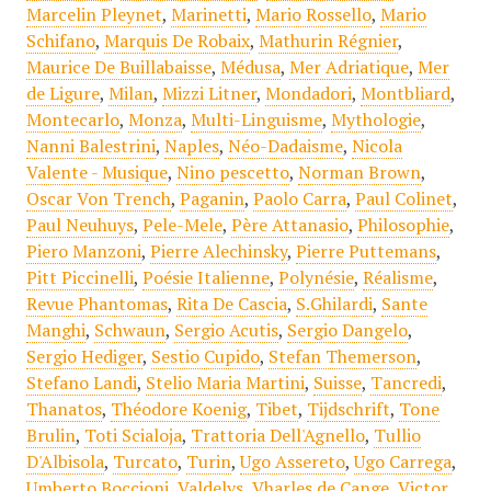
Marcelin Pleynet
,
Marinetti
,
Mario Rossello
,
Mario
Schifano
,
Marquis De Robaix
,
Mathurin Régnier
,
Maurice De Buillabaisse
,
Médusa
,
Mer Adriatique
,
Mer
de Ligure
,
Milan
,
Mizzi Litner
,
Mondadori
,
Montbliard
,
Montecarlo
,
Monza
,
Multi-Linguisme
,
Mythologie
,
Nanni Balestrini
,
Naples
,
Néo-Dadaisme
,
Nicola
Valente - Musique
,
Nino pescetto
,
Norman Brown
,
Oscar Von Trench
,
Paganin
,
Paolo Carra
,
Paul Colinet
,
Paul Neuhuys
,
Pele-Mele
,
Père Attanasio
,
Philosophie
,
Piero Manzoni
,
Pierre Alechinsky
,
Pierre Puttemans
,
Pitt Piccinelli
,
Poésie Italienne
,
Polynésie
,
Réalisme
,
Revue Phantomas
,
Rita De Cascia
,
S.Ghilardi
,
Sante
Manghi
,
Schwaun
,
Sergio Acutis
,
Sergio Dangelo
,
Sergio Hediger
,
Sestio Cupido
,
Stefan Themerson
,
Stefano Landi
,
Stelio Maria Martini
,
Suisse
,
Tancredi
,
Thanatos
,
Théodore Koenig
,
Tibet
,
Tijdschrift
,
Tone
Brulin
,
Toti Scialoja
,
Trattoria Dell'Agnello
,
Tullio
D'Albisola
,
Turcato
,
Turin
,
Ugo Assereto
,
Ugo Carrega
,
Umberto Boccioni
,
Valdelys
,
Vharles de Cange
,
Victor