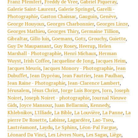
Franz Pfemfert
,
Freddy de Vree
,
Gabriel Piqueray
,
Galerie Saint-Laurent
,
Galerie Springel
,
Garelli -
Photographie
,
Gaston Chaissac
,
Gauguin
,
Genève
,
George Houyoux
,
Georges Charbonnier
,
Georges Linze
,
Georges Mathieu
,
Georges Thiry
,
Germaine Tillion
,
Gibraltar
,
Gillo luis
,
Goemans
,
Gotz
,
Grouchy
,
Guiette
,
Guy De Maupassant
,
Guy Rosey
,
Heerup
,
Helen
Marshall - Photographie
,
Henri Michaux
,
Herman
Wuyst
,
Irish Coffee
,
Jacqueline de Jong
,
Jacques Heim
,
Jacques Meuris
,
Jacques Monory - Photographie
,
Jean
Dubuffet
,
Jean Dypréau
,
Jean Fautrier
,
Jean Paulhan
,
Jean Raine - Photographie
,
Jean-Clarence Lambert
,
Jérusalem
,
Jésus Christ
,
Jorge Luis Borges
,
Jorn
,
Joseph
Noiret
,
Joseph Noiret - photographie
,
Journal Nieuwe
Gids
,
Joyce Mansour
,
Juan Bellarmin
,
Kennedy
,
Khlebnikov
,
L'Illiade
,
La Bible
,
La Louvière
,
La Panne
,
La
pierre De Rosette
,
Labisse
,
Lagardère
,
Lao-Tseu
,
Lautréamont
,
Laydu
,
Le Sphinx
,
Léon-Pal Fargue
,
Léonard Da Vinci
,
Les Lèvres Nues
,
Les Sagas
,
Liège
,