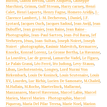
Buffon
,
Gianni Bertini
,
Gilles Anquetil
,
Giuseppe
Marchiori
,
Grimm
,
Gulf Stream
,
Harry carney
,
Henri
Calet
,
Henri Laporte
,
Henry Fagne
,
Homero Aridjis
,
J.-
Clarence Lambert
,
J.-M. Decheveux
,
J.Daniel
,
J.F.
Lyotard
,
Jacques Ouch
,
Jacques Sadoul
,
Jean Awijl
,
Jean
Dubuffet
,
Jean grenier
,
Jean Raine
,
Jean Raine -
Photographie
,
Jean-Paul Sartres
,
Jean-Pol Baras
,
Jef
Verheyen
,
Jésus
,
Joan-Sultan
,
Joseph Noiret
,
Joseph
Noiret - photographie
,
Kasimir Malevitch
,
Kermarrec
,
Knocke
,
Konrad Lorenz
,
La Grosse Bertha
,
La Havanne
,
La Louvière
,
Lac de genval
,
Lamarche Vadel
,
Le Figaro
,
Le Palais Grassi
,
Léo Ferré
,
léo Judong
,
Levy-Stauss
,
Liban
,
Liechstenstein
,
Longwy
,
Lord Nurmi Von
Birkembach
,
Louis De Koninck
,
Louis Scutenaire
,
Louis
XV
,
Lourdes
,
Luc Richir
,
Lucien De Samosate
,
M.Chaleil
,
M.Hallain
,
M.Roche
,
Maeterlinck
,
Mallarmé
,
Manzanares
,
Marcel Havrenne
,
Marcel Labie
,
Marcel
Marien
,
Marcel Marien - Photographie
,
Marcel
Piqueray
,
Maria Del Pilar Teresa
,
Marie Noel
,
Marion