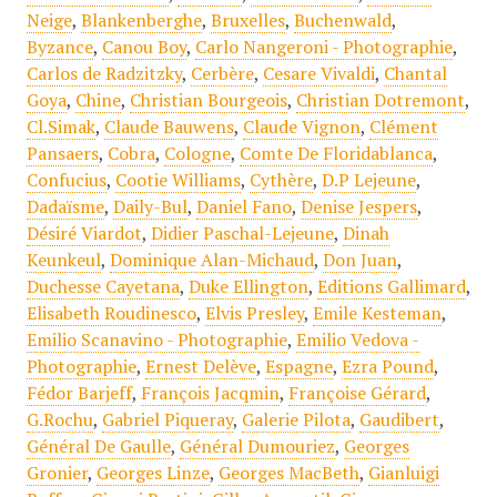
Neige
,
Blankenberghe
,
Bruxelles
,
Buchenwald
,
Byzance
,
Canou Boy
,
Carlo Nangeroni - Photographie
,
Carlos de Radzitzky
,
Cerbère
,
Cesare Vivaldi
,
Chantal
Goya
,
Chine
,
Christian Bourgeois
,
Christian Dotremont
,
Cl.Simak
,
Claude Bauwens
,
Claude Vignon
,
Clément
Pansaers
,
Cobra
,
Cologne
,
Comte De Floridablanca
,
Confucius
,
Cootie Williams
,
Cythère
,
D.P Lejeune
,
Dadaïsme
,
Daily-Bul
,
Daniel Fano
,
Denise Jespers
,
Désiré Viardot
,
Didier Paschal-Lejeune
,
Dinah
Keunkeul
,
Dominique Alan-Michaud
,
Don Juan
,
Duchesse Cayetana
,
Duke Ellington
,
Editions Gallimard
,
Elisabeth Roudinesco
,
Elvis Presley
,
Emile Kesteman
,
Emilio Scanavino - Photographie
,
Emilio Vedova -
Photographie
,
Ernest Delève
,
Espagne
,
Ezra Pound
,
Fédor Barjeff
,
François Jacqmin
,
Françoise Gérard
,
G.Rochu
,
Gabriel Piqueray
,
Galerie Pilota
,
Gaudibert
,
Général De Gaulle
,
Général Dumouriez
,
Georges
Gronier
,
Georges Linze
,
Georges MacBeth
,
Gianluigi