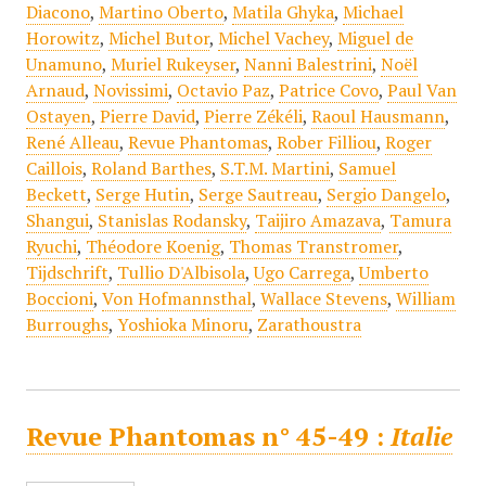
Diacono
,
Martino Oberto
,
Matila Ghyka
,
Michael
Horowitz
,
Michel Butor
,
Michel Vachey
,
Miguel de
Unamuno
,
Muriel Rukeyser
,
Nanni Balestrini
,
Noël
Arnaud
,
Novissimi
,
Octavio Paz
,
Patrice Covo
,
Paul Van
Ostayen
,
Pierre David
,
Pierre Zékéli
,
Raoul Hausmann
,
René Alleau
,
Revue Phantomas
,
Rober Filliou
,
Roger
Caillois
,
Roland Barthes
,
S.T.M. Martini
,
Samuel
Beckett
,
Serge Hutin
,
Serge Sautreau
,
Sergio Dangelo
,
Shangui
,
Stanislas Rodansky
,
Taijiro Amazava
,
Tamura
Ryuchi
,
Théodore Koenig
,
Thomas Transtromer
,
Tijdschrift
,
Tullio D'Albisola
,
Ugo Carrega
,
Umberto
Boccioni
,
Von Hofmannsthal
,
Wallace Stevens
,
William
Burroughs
,
Yoshioka Minoru
,
Zarathoustra
Revue Phantomas n° 45-49 :
Italie