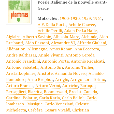
Poésie Italienne de la nouvelle Avant-
Garde
Mots-clés:
1900-1930
,
1959
,
1961
,
A.F. Della Porta
,
Achille Chavée
,
Achille Perilli
,
Adam De La Halle
,
Aigiairn
,
Alberto Savinio
,
Albisola-Mare
,
Alchimie
,
Aldo
Braibanti
,
Aldo Passoni
,
Alexandre VI
,
Alfredo Giuliani
,
Aliénation
,
Allemagne
,
Amos Kenan
,
Ana Eccetera
,
André Balthazar
,
Annie Vivanti
,
Antonio Cereda
,
Antonio Franchini
,
Antonio Porta
,
Antonio Recalcati
,
Antonio Sabatelli
,
Antonio Siri
,
Antonio Tullier
,
Aristarkophilies
,
Aristote
,
Armando Novero
,
Arnaldo
Pomodoro
,
Arno Brephus
,
Arrighi
,
Arrigo Lora Totino
,
Arturo Francis
,
Arturo Vermi
,
Autriche
,
Baroque
,
Bersaglieri
,
Biarritz
,
Bohmerwald
,
Brecht
,
Canada
,
Cardinal Polatuo
,
Carla Karla
,
Carlo Belloli
,
Carlo
lombardo - Musique
,
Carlo Veneziani
,
Celeste
Micheletta
,
Cerbère
,
Cesare Vivaldi
,
Christian