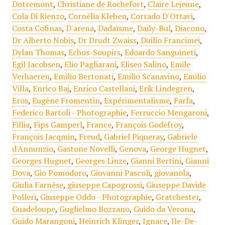
Dotremont
,
Christiane de Rochefort
,
Claire Lejeune
,
Cola Di Rienzo
,
Cornélia Kleben
,
Corrado D'Ottavi
,
Costa Cofinas
,
D'arena
,
Dadaïsme
,
Daily-Bul
,
Diacono
,
Dr Alberto Nobis
,
Dr Drudt Zwaiss
,
Duilio Francimei
,
Dylan Thomas
,
Echos-Soupirs
,
Edoardo Sanguineti
,
Egil Jacobsen
,
Elio Pagliarani
,
Eliseo Salino
,
Emile
Verhaeren
,
Emilio Bertonati
,
Emilio Scanavino
,
Emilio
Villa
,
Enrico Baj
,
Enrico Castellani
,
Erik Lindegren
,
Eros
,
Eugène Fromentin
,
Expérimentalisme
,
Farfa
,
Federico Bartoli - Photographie
,
Ferruccio Mengaroni
,
Fillia
,
Fips Gamperl
,
France
,
François Godefroy
,
François Jacqmin
,
Freud
,
Gabriel Piqueray
,
Gabriele
d'Annunzio
,
Gastone Novelli
,
Genova
,
George Hugnet
,
Georges Hugnet
,
Georges Linze
,
Gianni Bertini
,
Gianni
Dova
,
Gio Pomodoro
,
Giovanni Pascoli
,
giovanola
,
Giulia Farnèse
,
giuseppe Capogrossi
,
Giuseppe Davide
Polleri
,
Giuseppe Oddo - Photographie
,
Gratchester
,
Guadeloupe
,
Guglielmo Bozzano
,
Guido da Verona
,
Guido Marangoni
,
Heinrich Klinger
,
Ignace
,
Ile-De-