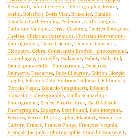
Belzébuth
,
benoit Quersin - Photographie
,
Béotie
,
berlin
,
Boitsfort
,
Boris Vian
,
Bruxelles
,
Camille
Mauclair
,
Carl-Henning Pedersen
,
Carla Dangelo
,
Catherine Valogne
,
Cérisy
,
Cézanne
,
Charles Bourgeois
,
Chelsea
,
Christian Dotremont
,
Christian Dotremont -
photographie
,
Claire Lejeune
,
Clément Pansaers
,
Cléopatre
,
Cobra
,
Conistantin Brodzki - photographie
,
Copenhague
,
Corneille
,
Dadaïsme
,
Dahut
,
Daily-Bul
,
Daniel pomereulle - Photographie
,
Delacroix
,
Delmotte
,
Descartes
,
Duke Ellington
,
Edition Giorgio
Upiglio
,
Editions Doin
,
Editions Gallimard
,
Editions Le
Terrain Vague
,
Edoardo Sanguinetti
,
Edouard
Toussaint - photographie
,
Emilio Scanavino -
Photographie
,
Ernest Pirotte
,
Eros
,
Esa D'Albisola -
Photographie
,
Espagne
,
Ezra Pound
,
Fata Morgana
,
Ferraris
,
Ferro - Photographie
,
Flaubert
,
Fondation
Cultura
,
France
,
Francis Ponge
,
François Jacqmin
,
François Jacqmin - photographie
,
Franklin Roosevelt
,