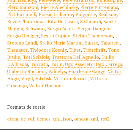
Paul Neuhuys
,
Pele-Mele
,
Père Attanasio
,
Philosophie
,
Piero Manzoni
,
Pierre Alechinsky
,
Pierre Puttemans
,
Pitt Piccinelli
,
Poésie Italienne
,
Polynésie
,
Réalisme
,
Revue Phantomas
,
Rita De Cascia
,
S.Ghilardi
,
Sante
Manghi
,
Schwaun
,
Sergio Acutis
,
Sergio Dangelo
,
Sergio Hediger
,
Sestio Cupido
,
Stefan Themerson
,
Stefano Landi
,
Stelio Maria Martini
,
Suisse
,
Tancredi
,
Thanatos
,
Théodore Koenig
,
Tibet
,
Tijdschrift
,
Tone
Brulin
,
Toti Scialoja
,
Trattoria Dell'Agnello
,
Tullio
D'Albisola
,
Turcato
,
Turin
,
Ugo Assereto
,
Ugo Carrega
,
Umberto Boccioni
,
Valdelys
,
Vharles de Cange
,
Victor
Hugo
,
Virgil
,
Vitebsk
,
Vittorio Berruti
,
Vittorio
Orsenigo
,
Walter Hoeboer
Formats de sortie
atom
,
dc-rdf
,
dcmes-xml
,
json
,
omeka-xml
,
rss2