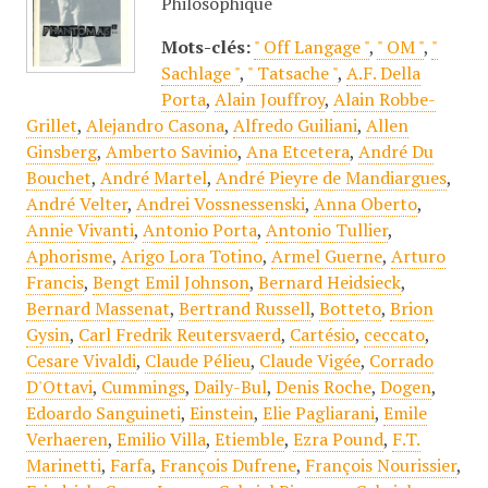
Philosophique
Mots-clés:
" Off Langage "
,
" OM "
,
"
Sachlage "
,
" Tatsache "
,
A.F. Della
Porta
,
Alain Jouffroy
,
Alain Robbe-
Grillet
,
Alejandro Casona
,
Alfredo Guiliani
,
Allen
Ginsberg
,
Amberto Savinio
,
Ana Etcetera
,
André Du
Bouchet
,
André Martel
,
André Pieyre de Mandiargues
,
André Velter
,
Andrei Vossnessenski
,
Anna Oberto
,
Annie Vivanti
,
Antonio Porta
,
Antonio Tullier
,
Aphorisme
,
Arigo Lora Totino
,
Armel Guerne
,
Arturo
Francis
,
Bengt Emil Johnson
,
Bernard Heidsieck
,
Bernard Massenat
,
Bertrand Russell
,
Botteto
,
Brion
Gysin
,
Carl Fredrik Reutersvaerd
,
Cartésio
,
ceccato
,
Cesare Vivaldi
,
Claude Pélieu
,
Claude Vigée
,
Corrado
D'Ottavi
,
Cummings
,
Daily-Bul
,
Denis Roche
,
Dogen
,
Edoardo Sanguineti
,
Einstein
,
Elie Pagliarani
,
Emile
Verhaeren
,
Emilio Villa
,
Etiemble
,
Ezra Pound
,
F.T.
Marinetti
,
Farfa
,
François Dufrene
,
François Nourissier
,