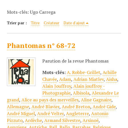
c
Mots-clés: Ugo Carrega
i
p
Trier par :
Titre
Créateur
Date d'ajout
a
l
Phantomas n° 68-72
Parution de la revue Phantomas
Mots-clés:
A. Robbe-Grillet
,
Achille
Chavée
,
Adam
,
Adrian Miatlev
,
Aisha
,
Alain Jouffroy
,
Alain jouffroy -
Photographie
,
Albisola
,
Alexandre Le
grand
,
Alice au pays des merveilles
,
Aline Gagnaire
,
Allemagne
,
André Blavier
,
André Breton
,
André Gide
,
André Miguel
,
André Velter
,
Angleterre
,
Antonio
Pizzuto
,
Ardèche
,
Armand Silvestre
,
Arsinoé
,
Assyriens
,
Autriche
,
Ball
,
Ballo
,
Barrabas
,
Belgique
,