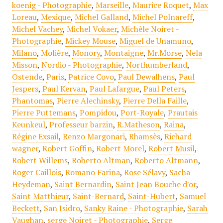
koenig - Photographie
,
Marseille
,
Maurice Roquet
,
Max
Loreau
,
Mexique
,
Michel Galland
,
Michel Polnareff
,
Michel Vachey
,
Michel Vokaer
,
Michèle Noiret -
Photographie
,
Mickey Mouse
,
Miguel de Unamuno
,
Milano
,
Molière
,
Monory
,
Montaigne
,
Mr.Morse
,
Nela
Misson
,
Nordio - Photographie
,
Northumberland
,
Ostende
,
Paris
,
Patrice Covo
,
Paul Dewalhens
,
Paul
Jespers
,
Paul Kervan
,
Paul Lafargue
,
Paul Peters
,
Phantomas
,
Pierre Alechinsky
,
Pierre Della Faille
,
Pierre Puttemans
,
Pompidou
,
Port-Royale
,
Prautais
Keunkeul
,
Professeur barzin
,
R.Matheson
,
Raina
,
Régine Exsail
,
Renzo Margonari
,
Rhamsès
,
Richard
wagner
,
Robert Goffin
,
Robert Morel
,
Robert Musil
,
Robert Willems
,
Roberto Altman
,
Roberto Altmann
,
Roger Caillois
,
Romano Farina
,
Rose Sélavy
,
Sacha
Heydeman
,
Saint Bernardin
,
Saint Jean Bouche d'or
,
Saint Matthieur
,
Saint-Bernard
,
Saint-Hubert
,
Samuel
Beckett
,
San Isidro
,
Sanky Raine - Photographie
,
Sarah
Vaughan
,
serge Noiret - Photographie
,
Serge