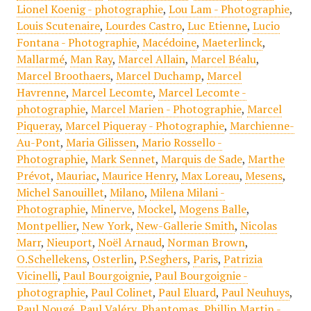
Lionel Koenig - photographie
,
Lou Lam - Photographie
,
Louis Scutenaire
,
Lourdes Castro
,
Luc Etienne
,
Lucio
Fontana - Photographie
,
Macédoine
,
Maeterlinck
,
Mallarmé
,
Man Ray
,
Marcel Allain
,
Marcel Béalu
,
Marcel Broothaers
,
Marcel Duchamp
,
Marcel
Havrenne
,
Marcel Lecomte
,
Marcel Lecomte -
photographie
,
Marcel Marien - Photographie
,
Marcel
Piqueray
,
Marcel Piqueray - Photographie
,
Marchienne-
Au-Pont
,
Maria Gilissen
,
Mario Rossello -
Photographie
,
Mark Sennet
,
Marquis de Sade
,
Marthe
Prévot
,
Mauriac
,
Maurice Henry
,
Max Loreau
,
Mesens
,
Michel Sanouillet
,
Milano
,
Milena Milani -
Photographie
,
Minerve
,
Mockel
,
Mogens Balle
,
Montpellier
,
New York
,
New-Gallerie Smith
,
Nicolas
Marr
,
Nieuport
,
Noël Arnaud
,
Norman Brown
,
O.Schellekens
,
Osterlin
,
P.Seghers
,
Paris
,
Patrizia
Vicinelli
,
Paul Bourgoignie
,
Paul Bourgoignie -
photographie
,
Paul Colinet
,
Paul Eluard
,
Paul Neuhuys
,
Paul Nougé
,
Paul Valéry
,
Phantomas
,
Phillip Martin -