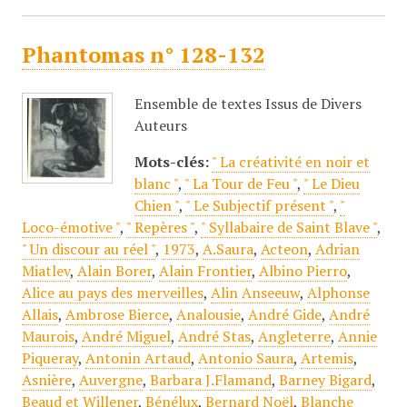
Phantomas n° 128-132
Ensemble de textes Issus de Divers
Auteurs
Mots-clés:
" La créativité en noir et
blanc "
,
" La Tour de Feu "
,
" Le Dieu
Chien "
,
" Le Subjectif présent "
,
"
Loco-émotive "
,
" Repères "
,
" Syllabaire de Saint Blave "
,
" Un discour au réel "
,
1973
,
A.Saura
,
Acteon
,
Adrian
Miatlev
,
Alain Borer
,
Alain Frontier
,
Albino Pierro
,
Alice au pays des merveilles
,
Alin Anseeuw
,
Alphonse
Allais
,
Ambrose Bierce
,
Analousie
,
André Gide
,
André
Maurois
,
André Miguel
,
André Stas
,
Angleterre
,
Annie
Piqueray
,
Antonin Artaud
,
Antonio Saura
,
Artemis
,
Asnière
,
Auvergne
,
Barbara J.Flamand
,
Barney Bigard
,
Beaud et Willener
,
Bénélux
,
Bernard Noël
,
Blanche