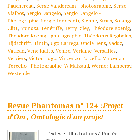
Pauchereau
,
Serge Vandercam - photographie
,
Serge
Vialbos
,
Sergio Dangelo
,
Sergio Dangelo -
Photographie
,
Sergio Innocenti
,
Sienne
,
Sirius
,
Solange
Clitt
,
Spinoza
,
Ténériffe
,
Terry Riley
,
Théodore Koenig
,
Théodore Koenig - photographie
,
Théodorus Regibelus
,
Tijdschrift
,
Tintin
,
Ugo Carrega
,
Uncle Bens
,
Vaduz
,
Vatican
,
Vene Rialto
,
Venise
,
Verlaine
,
Versailles
,
Verviers
,
Victor Hugo
,
Vincenzo Torcello
,
Vincenzo
Torcello - Photographie
,
W.Malgaud
,
Werner Lambersy
,
Westende
Revue Phantomas n° 124 :
Projet
d'Om , Omtologie d'un projet
Textes et Illustrations à Portée