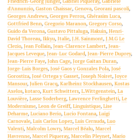
Friedrich-Georg Junger
,
Gabriel Piqueray
,
Gabriele
d'Annunzio
,
Gaston Chaissac
,
Genova
,
Georani pascoli
,
Georges Andrews
,
Georges Perros
,
Ghérasim Luca
,
Gottfried Benn
,
Gregorio Maranon
,
Gregory Corso
,
Guido da Verona
,
Gustavo Pittaluga
,
Hakuin
,
Henri-
David Thoreau
,
Ikkyu
,
Italie
,
J.H. Sainmont
,
J.M.G Le
Clezio
,
Jean Follain
,
Jean-Clarence Lambert
,
Jean-
Jacques Leveque
,
Jean-Luc Godard
,
Jean-Pierre Duprey
,
Jean-Pierre Faye
,
John Cage
,
Jorge Gaitan Duran
,
Jorge-Luis Borges
,
José Gaos y Gonzales Pola
,
José
Gorostiza
,
José Ortega y Gasset
,
Joseph Noiret
,
Joyce
Mansour
,
Julien Gracq
,
Karlheinz Stockhausen
,
Kostas
Axelos
,
kotaro
,
Kurt Schwitters
,
L.Wittgenstein
,
La
Louvière
,
Lasse Soderberg
,
Lawrence Ferlinghetti
,
Le
Modernisme
,
Leon de Greiff
,
Linguistique
,
Lise
Deharme
,
Luciano Berio
,
Lucio Fontana
,
Luigi
Carnovale
,
Luis Carlos Lopez
,
Luis Cernuda
,
Luo
Valenti
,
Malcolm Lowry
,
Marcel Béalu
,
Marcel
Havrenne
,
Marcel Piqueray
,
Marcelin Pleynet
,
Mario