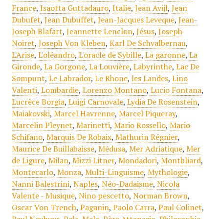
France
,
Isaotta Guttadauro
,
Italie
,
Jean Avijl
,
Jean
Dubufet
,
Jean Dubuffet
,
Jean-Jacques Leveque
,
Jean-
Joseph Blafart
,
Jeannette Lenclon
,
Jésus
,
Joseph
Noiret
,
Joseph Von Kleben
,
Karl De Schvalbernau
,
L'Arise
,
L'oléandro
,
L'oracle de Sybille
,
La garonne
,
La
Gironde
,
La Gorgone
,
La Louvière
,
Labyrinthe
,
Lac De
Sompunt
,
Le Labrador
,
Le Rhone
,
les Landes
,
Lino
Valenti
,
Lombardie
,
Lorenzo Montano
,
Lucio Fontana
,
Lucrèce Borgia
,
Luigi Carnovale
,
Lydia De Rosenstein
,
Maiakovski
,
Marcel Havrenne
,
Marcel Piqueray
,
Marcelin Pleynet
,
Marinetti
,
Mario Rossello
,
Mario
Schifano
,
Marquis De Robaix
,
Mathurin Régnier
,
Maurice De Buillabaisse
,
Médusa
,
Mer Adriatique
,
Mer
de Ligure
,
Milan
,
Mizzi Litner
,
Mondadori
,
Montbliard
,
Montecarlo
,
Monza
,
Multi-Linguisme
,
Mythologie
,
Nanni Balestrini
,
Naples
,
Néo-Dadaisme
,
Nicola
Valente - Musique
,
Nino pescetto
,
Norman Brown
,
Oscar Von Trench
,
Paganin
,
Paolo Carra
,
Paul Colinet
,