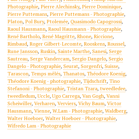
Photographie
,
Pierre Alechinsky
,
Pierre Dominique
,
Pierre Puttemans
,
Pierre Puttemans - Photographie
,
Platon
,
Pol Bury
,
Ptolemée
,
Quasimodo Capogrossi
,
Raoul Hausmann
,
Raoul Hausmann - Photographie
,
René Bartholo
,
René Magritte
,
Rhone
,
Riccione
,
Rimbaud
,
Roger Gilbert-Lecomte
,
Rooskens
,
Roussel
,
Rune Jansson
,
Ruskin
,
Sainte Marthe
,
Sanesi
,
Serge
Sautreau
,
Serge Vandercam
,
Sergio Dangelo
,
Sergio
Dangelo - Photographie
,
Seurat
,
Sorgenfri
,
Suisse
,
Tarascon
,
Temps mêlés
,
Thanatos
,
Théodore Koenig
,
Théodore Koenig - photographie
,
Tijdschrift
,
Tino
Stefanoni - Photographie
,
Tristan Tzara
,
tweedledee
,
tweedledum
,
Uccle
,
Ugo Carrega
,
Van Gogh
,
Vanni
Scheiwiller
,
Verharen
,
Verviers
,
Vichy Baum
,
Victor
Hausmann
,
Vienne
,
W.Lam - Photographie
,
Waldberg
,
Walter Hoeboer
,
Walter Hoeboer - Photographie
,
Wifredo Lam - Photographie