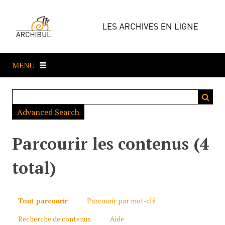
P
a
s
s
e
MENU
r
a
u
c
Advanced Search
o
n
t
Parcourir les contenus (4
e
n
total)
u
p
r
Tout parcourir
Parcourir par mot-clé
i
Recherche de contenus
Aide
n