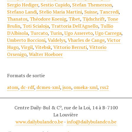
Sergio Hediger
,
Sestio Cupido
,
Stefan Themerson
,
Stefano Landi
,
Stelio Maria Martini
,
Suisse
,
Tancredi
,
Thanatos
,
Théodore Koenig
,
Tibet
,
Tijdschrift
,
Tone
Brulin
,
Toti Scialoja
,
Trattoria Dell'Agnello
,
Tullio
D'Albisola
,
Turcato
,
Turin
,
Ugo Assereto
,
Ugo Carrega
,
Umberto Boccioni
,
Valdelys
,
Vharles de Cange
,
Victor
Hugo
,
Virgil
,
Vitebsk
,
Vittorio Berruti
,
Vittorio
Orsenigo
,
Walter Hoeboer
Formats de sortie
atom
,
dc-rdf
,
dcmes-xml
,
json
,
omeka-xml
,
rss2
o
Centre Daily-Bul & C
, rue de la Loi, 14 à B-7100
La Louvière
www.dailybulandco.be
-
info@dailybulandco.be