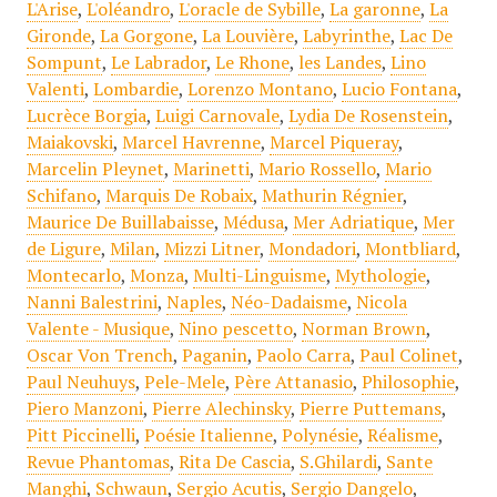
L'Arise
,
L'oléandro
,
L'oracle de Sybille
,
La garonne
,
La
Gironde
,
La Gorgone
,
La Louvière
,
Labyrinthe
,
Lac De
Sompunt
,
Le Labrador
,
Le Rhone
,
les Landes
,
Lino
Valenti
,
Lombardie
,
Lorenzo Montano
,
Lucio Fontana
,
Lucrèce Borgia
,
Luigi Carnovale
,
Lydia De Rosenstein
,
Maiakovski
,
Marcel Havrenne
,
Marcel Piqueray
,
Marcelin Pleynet
,
Marinetti
,
Mario Rossello
,
Mario
Schifano
,
Marquis De Robaix
,
Mathurin Régnier
,
Maurice De Buillabaisse
,
Médusa
,
Mer Adriatique
,
Mer
de Ligure
,
Milan
,
Mizzi Litner
,
Mondadori
,
Montbliard
,
Montecarlo
,
Monza
,
Multi-Linguisme
,
Mythologie
,
Nanni Balestrini
,
Naples
,
Néo-Dadaisme
,
Nicola
Valente - Musique
,
Nino pescetto
,
Norman Brown
,
Oscar Von Trench
,
Paganin
,
Paolo Carra
,
Paul Colinet
,
Paul Neuhuys
,
Pele-Mele
,
Père Attanasio
,
Philosophie
,
Piero Manzoni
,
Pierre Alechinsky
,
Pierre Puttemans
,
Pitt Piccinelli
,
Poésie Italienne
,
Polynésie
,
Réalisme
,
Revue Phantomas
,
Rita De Cascia
,
S.Ghilardi
,
Sante
Manghi
,
Schwaun
,
Sergio Acutis
,
Sergio Dangelo
,