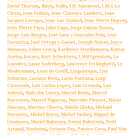
David Thoreau
,
Ikkyu
,
Italie
,
J.H. Sainmont
,
J.M.G Le
Clezio
,
Jean Follain
,
Jean-Clarence Lambert
,
Jean-
Jacques Leveque
,
Jean-Luc Godard
,
Jean-Pierre Duprey
,
Jean-Pierre Faye
,
John Cage
,
Jorge Gaitan Duran
,
Jorge-Luis Borges
,
José Gaos y Gonzales Pola
,
José
Gorostiza
,
José Ortega y Gasset
,
Joseph Noiret
,
Joyce
Mansour
,
Julien Gracq
,
Karlheinz Stockhausen
,
Kostas
Axelos
,
kotaro
,
Kurt Schwitters
,
L.Wittgenstein
,
La
Louvière
,
Lasse Soderberg
,
Lawrence Ferlinghetti
,
Le
Modernisme
,
Leon de Greiff
,
Linguistique
,
Lise
Deharme
,
Luciano Berio
,
Lucio Fontana
,
Luigi
Carnovale
,
Luis Carlos Lopez
,
Luis Cernuda
,
Luo
Valenti
,
Malcolm Lowry
,
Marcel Béalu
,
Marcel
Havrenne
,
Marcel Piqueray
,
Marcelin Pleynet
,
Mario
Diacono
,
Martino Oberto
,
Matila Ghyka
,
Michael
Horowitz
,
Michel Butor
,
Michel Vachey
,
Miguel de
Unamuno
,
Muriel Rukeyser
,
Nanni Balestrini
,
Noël
Arnaud
,
Novissimi
,
Octavio Paz
,
Patrice Covo
,
Paul Van