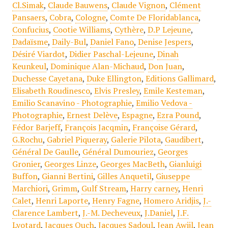
Cl.Simak
,
Claude Bauwens
,
Claude Vignon
,
Clément
Pansaers
,
Cobra
,
Cologne
,
Comte De Floridablanca
,
Confucius
,
Cootie Williams
,
Cythère
,
D.P Lejeune
,
Dadaïsme
,
Daily-Bul
,
Daniel Fano
,
Denise Jespers
,
Désiré Viardot
,
Didier Paschal-Lejeune
,
Dinah
Keunkeul
,
Dominique Alan-Michaud
,
Don Juan
,
Duchesse Cayetana
,
Duke Ellington
,
Editions Gallimard
,
Elisabeth Roudinesco
,
Elvis Presley
,
Emile Kesteman
,
Emilio Scanavino - Photographie
,
Emilio Vedova -
Photographie
,
Ernest Delève
,
Espagne
,
Ezra Pound
,
Fédor Barjeff
,
François Jacqmin
,
Françoise Gérard
,
G.Rochu
,
Gabriel Piqueray
,
Galerie Pilota
,
Gaudibert
,
Général De Gaulle
,
Général Dumouriez
,
Georges
Gronier
,
Georges Linze
,
Georges MacBeth
,
Gianluigi
Buffon
,
Gianni Bertini
,
Gilles Anquetil
,
Giuseppe
Marchiori
,
Grimm
,
Gulf Stream
,
Harry carney
,
Henri
Calet
,
Henri Laporte
,
Henry Fagne
,
Homero Aridjis
,
J.-
Clarence Lambert
,
J.-M. Decheveux
,
J.Daniel
,
J.F.
Lyotard
,
Jacques Ouch
,
Jacques Sadoul
,
Jean Awijl
,
Jean