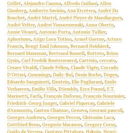
Grillet
,
Alejandro Casona
,
Alfredo Guiliani
,
Allen
Ginsberg
,
Amberto Savinio
,
Ana Etcetera
,
André Du
Bouchet
,
André Martel
,
André Pieyre de Mandiargues
,
André Velter
,
Andrei Vossnessenski
,
Anna Oberto
,
Annie Vivanti
,
Antonio Porta
,
Antonio Tullier
,
Aphorisme
,
Arigo Lora Totino
,
Armel Guerne
,
Arturo
Francis
,
Bengt Emil Johnson
,
Bernard Heidsieck
,
Bernard Massenat
,
Bertrand Russell
,
Botteto
,
Brion
Gysin
,
Carl Fredrik Reutersvaerd
,
Cartésio
,
ceccato
,
Cesare Vivaldi
,
Claude Pélieu
,
Claude Vigée
,
Corrado
D'Ottavi
,
Cummings
,
Daily-Bul
,
Denis Roche
,
Dogen
,
Edoardo Sanguineti
,
Einstein
,
Elie Pagliarani
,
Emile
Verhaeren
,
Emilio Villa
,
Etiemble
,
Ezra Pound
,
F.T.
Marinetti
,
Farfa
,
François Dufrene
,
François Nourissier
,
Friedrich-Georg Junger
,
Gabriel Piqueray
,
Gabriele
d'Annunzio
,
Gaston Chaissac
,
Genova
,
Georani pascoli
,
Georges Andrews
,
Georges Perros
,
Ghérasim Luca
,
Gottfried Benn
,
Gregorio Maranon
,
Gregory Corso
,
Guido da Verona
,
Gustavo Pittaluga
,
Hakuin
,
Henri-