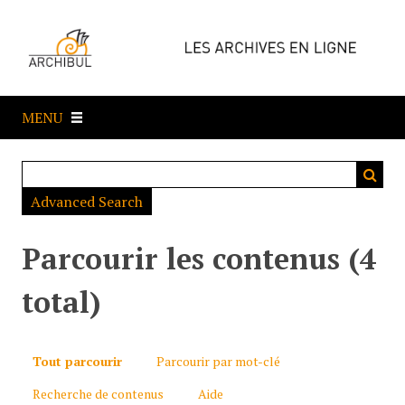
P
a
s
s
e
MENU
r
a
u
c
Advanced Search
o
n
t
Parcourir les contenus (4
e
n
total)
u
p
r
Tout parcourir
Parcourir par mot-clé
i
Recherche de contenus
Aide
n