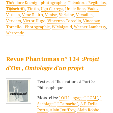
Théodore Koenig - photographie
,
Théodorus Regibelus
,
Tijdschrift
,
Tintin
,
Ugo Carrega
,
Uncle Bens
,
Vaduz
,
Vatican
,
Vene Rialto
,
Venise
,
Verlaine
,
Versailles
,
Verviers
,
Victor Hugo
,
Vincenzo Torcello
,
Vincenzo
Torcello - Photographie
,
W.Malgaud
,
Werner Lambersy
,
Westende
Revue Phantomas n° 124 :
Projet
d'Om , Omtologie d'un projet
Textes et Illustrations à Portée
Philosophique
Mots-clés:
" Off Langage "
,
" OM "
,
"
Sachlage "
,
" Tatsache "
,
A.F. Della
Porta
,
Alain Jouffroy
,
Alain Robbe-