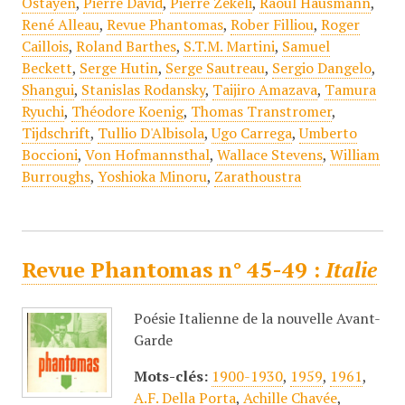
Ostayen
,
Pierre David
,
Pierre Zékéli
,
Raoul Hausmann
,
René Alleau
,
Revue Phantomas
,
Rober Filliou
,
Roger
Caillois
,
Roland Barthes
,
S.T.M. Martini
,
Samuel
Beckett
,
Serge Hutin
,
Serge Sautreau
,
Sergio Dangelo
,
Shangui
,
Stanislas Rodansky
,
Taijiro Amazava
,
Tamura
Ryuchi
,
Théodore Koenig
,
Thomas Transtromer
,
Tijdschrift
,
Tullio D'Albisola
,
Ugo Carrega
,
Umberto
Boccioni
,
Von Hofmannsthal
,
Wallace Stevens
,
William
Burroughs
,
Yoshioka Minoru
,
Zarathoustra
Revue Phantomas n° 45-49 :
Italie
Poésie Italienne de la nouvelle Avant-
Garde
Mots-clés:
1900-1930
,
1959
,
1961
,
A.F. Della Porta
,
Achille Chavée
,