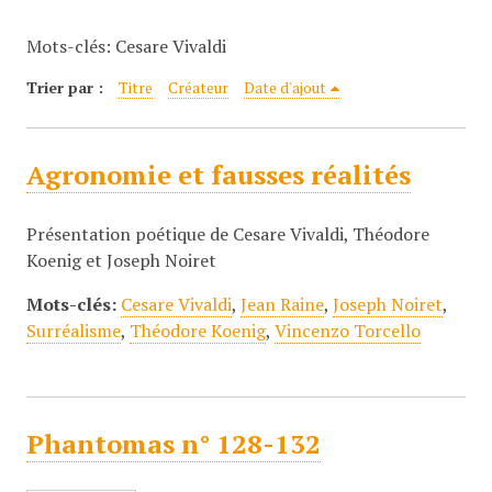
c
Mots-clés: Cesare Vivaldi
i
p
Trier par :
Titre
Créateur
Date d'ajout
a
l
Agronomie et fausses réalités
Présentation poétique de Cesare Vivaldi, Théodore
Koenig et Joseph Noiret
Mots-clés:
Cesare Vivaldi
,
Jean Raine
,
Joseph Noiret
,
Surréalisme
,
Théodore Koenig
,
Vincenzo Torcello
Phantomas n° 128-132