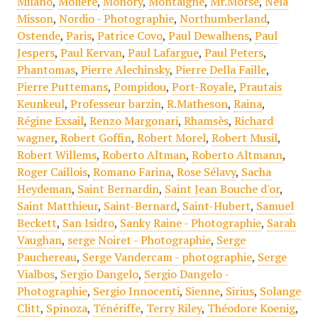
Milano
,
Molière
,
Monory
,
Montaigne
,
Mr.Morse
,
Nela
Misson
,
Nordio - Photographie
,
Northumberland
,
Ostende
,
Paris
,
Patrice Covo
,
Paul Dewalhens
,
Paul
Jespers
,
Paul Kervan
,
Paul Lafargue
,
Paul Peters
,
Phantomas
,
Pierre Alechinsky
,
Pierre Della Faille
,
Pierre Puttemans
,
Pompidou
,
Port-Royale
,
Prautais
Keunkeul
,
Professeur barzin
,
R.Matheson
,
Raina
,
Régine Exsail
,
Renzo Margonari
,
Rhamsès
,
Richard
wagner
,
Robert Goffin
,
Robert Morel
,
Robert Musil
,
Robert Willems
,
Roberto Altman
,
Roberto Altmann
,
Roger Caillois
,
Romano Farina
,
Rose Sélavy
,
Sacha
Heydeman
,
Saint Bernardin
,
Saint Jean Bouche d'or
,
Saint Matthieur
,
Saint-Bernard
,
Saint-Hubert
,
Samuel
Beckett
,
San Isidro
,
Sanky Raine - Photographie
,
Sarah
Vaughan
,
serge Noiret - Photographie
,
Serge
Pauchereau
,
Serge Vandercam - photographie
,
Serge
Vialbos
,
Sergio Dangelo
,
Sergio Dangelo -
Photographie
,
Sergio Innocenti
,
Sienne
,
Sirius
,
Solange
Clitt
,
Spinoza
,
Ténériffe
,
Terry Riley
,
Théodore Koenig
,