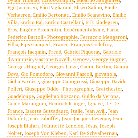
Dylan Thomas
,
Echos-Soupirs
,
Edoardo Sanguineti
,
Egil Jacobsen
,
Elio Pagliarani
,
Eliseo Salino
,
Emile
Verhaeren
,
Emilio Bertonati
,
Emilio Scanavino
,
Emilio
Villa
,
Enrico Baj
,
Enrico Castellani
,
Erik Lindegren
,
Eros
,
Eugène Fromentin
,
Expérimentalisme
,
Farfa
,
Federico Bartoli - Photographie
,
Ferruccio Mengaroni
,
Fillia
,
Fips Gamperl
,
France
,
François Godefroy
,
François Jacqmin
,
Freud
,
Gabriel Piqueray
,
Gabriele
d'Annunzio
,
Gastone Novelli
,
Genova
,
George Hugnet
,
Georges Hugnet
,
Georges Linze
,
Gianni Bertini
,
Gianni
Dova
,
Gio Pomodoro
,
Giovanni Pascoli
,
giovanola
,
Giulia Farnèse
,
giuseppe Capogrossi
,
Giuseppe Davide
Polleri
,
Giuseppe Oddo - Photographie
,
Gratchester
,
Guadeloupe
,
Guglielmo Bozzano
,
Guido da Verona
,
Guido Marangoni
,
Heinrich Klinger
,
Ignace
,
Ile-De-
France
,
Isaotta Guttadauro
,
Italie
,
Jean Avijl
,
Jean
Dubufet
,
Jean Dubuffet
,
Jean-Jacques Leveque
,
Jean-
Joseph Blafart
,
Jeannette Lenclon
,
Jésus
,
Joseph
Noiret
,
Joseph Von Kleben
,
Karl De Schvalbernau
,