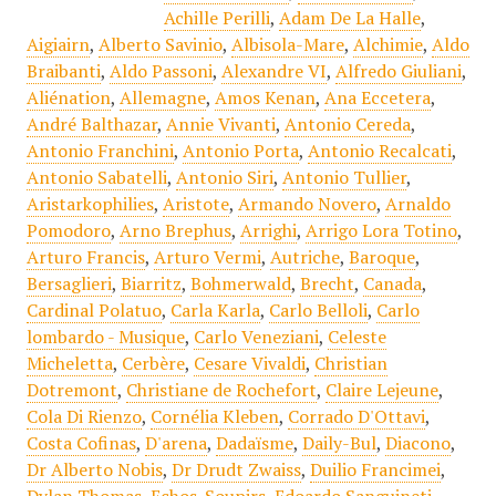
Achille Perilli
,
Adam De La Halle
,
Aigiairn
,
Alberto Savinio
,
Albisola-Mare
,
Alchimie
,
Aldo
Braibanti
,
Aldo Passoni
,
Alexandre VI
,
Alfredo Giuliani
,
Aliénation
,
Allemagne
,
Amos Kenan
,
Ana Eccetera
,
André Balthazar
,
Annie Vivanti
,
Antonio Cereda
,
Antonio Franchini
,
Antonio Porta
,
Antonio Recalcati
,
Antonio Sabatelli
,
Antonio Siri
,
Antonio Tullier
,
Aristarkophilies
,
Aristote
,
Armando Novero
,
Arnaldo
Pomodoro
,
Arno Brephus
,
Arrighi
,
Arrigo Lora Totino
,
Arturo Francis
,
Arturo Vermi
,
Autriche
,
Baroque
,
Bersaglieri
,
Biarritz
,
Bohmerwald
,
Brecht
,
Canada
,
Cardinal Polatuo
,
Carla Karla
,
Carlo Belloli
,
Carlo
lombardo - Musique
,
Carlo Veneziani
,
Celeste
Micheletta
,
Cerbère
,
Cesare Vivaldi
,
Christian
Dotremont
,
Christiane de Rochefort
,
Claire Lejeune
,
Cola Di Rienzo
,
Cornélia Kleben
,
Corrado D'Ottavi
,
Costa Cofinas
,
D'arena
,
Dadaïsme
,
Daily-Bul
,
Diacono
,
Dr Alberto Nobis
,
Dr Drudt Zwaiss
,
Duilio Francimei
,