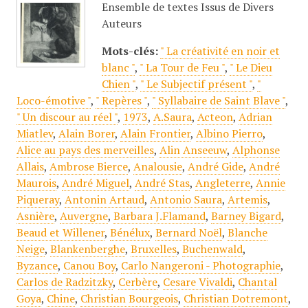
Ensemble de textes Issus de Divers
Auteurs
Mots-clés:
" La créativité en noir et
blanc "
,
" La Tour de Feu "
,
" Le Dieu
Chien "
,
" Le Subjectif présent "
,
"
Loco-émotive "
,
" Repères "
,
" Syllabaire de Saint Blave "
,
" Un discour au réel "
,
1973
,
A.Saura
,
Acteon
,
Adrian
Miatlev
,
Alain Borer
,
Alain Frontier
,
Albino Pierro
,
Alice au pays des merveilles
,
Alin Anseeuw
,
Alphonse
Allais
,
Ambrose Bierce
,
Analousie
,
André Gide
,
André
Maurois
,
André Miguel
,
André Stas
,
Angleterre
,
Annie
Piqueray
,
Antonin Artaud
,
Antonio Saura
,
Artemis
,
Asnière
,
Auvergne
,
Barbara J.Flamand
,
Barney Bigard
,
Beaud et Willener
,
Bénélux
,
Bernard Noël
,
Blanche
Neige
,
Blankenberghe
,
Bruxelles
,
Buchenwald
,
Byzance
,
Canou Boy
,
Carlo Nangeroni - Photographie
,
Carlos de Radzitzky
,
Cerbère
,
Cesare Vivaldi
,
Chantal
Goya
,
Chine
,
Christian Bourgeois
,
Christian Dotremont
,