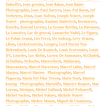
Dubuffet
,
Jean grenier
,
Jean Raine
,
Jean Raine -
Photographie
,
Jean-Paul Sartres
,
Jean-Pol Baras
,
Jef
Verheyen
,
Jésus
,
Joan-Sultan
,
Joseph Noiret
,
Joseph
Noiret - photographie
,
Kasimir Malevitch
,
Kermarrec
,
Knocke
,
Konrad Lorenz
,
La Grosse Bertha
,
La Havanne
,
La Louvière
,
Lac de genval
,
Lamarche Vadel
,
Le Figaro
,
Le Palais Grassi
,
Léo Ferré
,
léo Judong
,
Levy-Stauss
,
Liban
,
Liechstenstein
,
Longwy
,
Lord Nurmi Von
Birkembach
,
Louis De Koninck
,
Louis Scutenaire
,
Louis
XV
,
Lourdes
,
Luc Richir
,
Lucien De Samosate
,
M.Chaleil
,
M.Hallain
,
M.Roche
,
Maeterlinck
,
Mallarmé
,
Manzanares
,
Marcel Havrenne
,
Marcel Labie
,
Marcel
Marien
,
Marcel Marien - Photographie
,
Marcel
Piqueray
,
Maria Del Pilar Teresa
,
Marie Noel
,
Marion
koenig - Photographie
,
Marseille
,
Maurice Roquet
,
Max
Loreau
,
Mexique
,
Michel Galland
,
Michel Polnareff
,
Michel Vachey
,
Michel Vokaer
,
Michèle Noiret -
Photographie
,
Mickey Mouse
,
Miguel de Unamuno
,