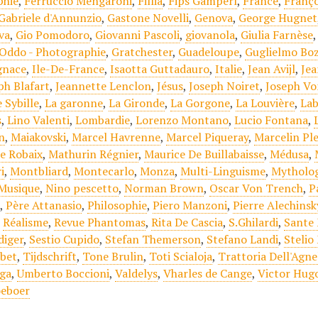
phie
,
Ferruccio Mengaroni
,
Fillia
,
Fips Gamperl
,
France
,
Franço
Gabriele d'Annunzio
,
Gastone Novelli
,
Genova
,
George Hugnet
va
,
Gio Pomodoro
,
Giovanni Pascoli
,
giovanola
,
Giulia Farnèse
Oddo - Photographie
,
Gratchester
,
Guadeloupe
,
Guglielmo Bo
gnace
,
Ile-De-France
,
Isaotta Guttadauro
,
Italie
,
Jean Avijl
,
Jea
ph Blafart
,
Jeannette Lenclon
,
Jésus
,
Joseph Noiret
,
Joseph Vo
e Sybille
,
La garonne
,
La Gironde
,
La Gorgone
,
La Louvière
,
Lab
s
,
Lino Valenti
,
Lombardie
,
Lorenzo Montano
,
Lucio Fontana
,
n
,
Maiakovski
,
Marcel Havrenne
,
Marcel Piqueray
,
Marcelin Pl
e Robaix
,
Mathurin Régnier
,
Maurice De Buillabaisse
,
Médusa
,
i
,
Montbliard
,
Montecarlo
,
Monza
,
Multi-Linguisme
,
Mytholog
 Musique
,
Nino pescetto
,
Norman Brown
,
Oscar Von Trench
,
P
e
,
Père Attanasio
,
Philosophie
,
Piero Manzoni
,
Pierre Alechinsk
,
Réalisme
,
Revue Phantomas
,
Rita De Cascia
,
S.Ghilardi
,
Sante
diger
,
Sestio Cupido
,
Stefan Themerson
,
Stefano Landi
,
Stelio
ibet
,
Tijdschrift
,
Tone Brulin
,
Toti Scialoja
,
Trattoria Dell'Agne
ga
,
Umberto Boccioni
,
Valdelys
,
Vharles de Cange
,
Victor Hug
oeboer