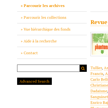
c
Parcourir les archives
i
p
Parcourir les collections
Revue
a
l
Vue hiérarchique des fonds
Aide à la recherche
Contact
Tullier
,
Ar
Francis
,
A
Carlo Bell
Advanced Search
Christian
Dadaïsme
Sanguinet
Enrico Ba