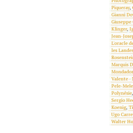
Photogra
Piqueray
,
Gianni Do
Giuseppe 
Klinger
,
I
Jean-Jose
L'oracle d
les Lande
Rosenstei
Marquis D
Mondador
Valente -
Pele-Mel
Polynésie
Sergio He
Koenig
,
T
Ugo Carre
Walter H