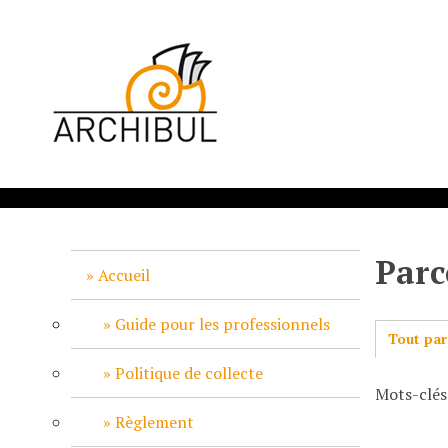
P
a
s
s
e
r
a
u
c
o
n
Parc
t
Accueil
e
n
Guide pour les professionnels
Tout par
u
p
Politique de collecte
Mots-clés
r
i
Règlement
n