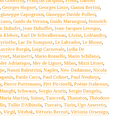
is Godefroy
,
François Jacqmin
,
Freud
,
Gabriel
,
Georges Hugnet
,
Georges Linze
,
Gianni Bertini
,
,
giuseppe Capogrossi
,
Giuseppe Davide Polleri
,
zzano
,
Guido da Verona
,
Guido Marangoni
,
Heinrich
n Dubufet
,
Jean Dubuffet
,
Jean-Jacques Leveque
,
n Kleben
,
Karl De Schvalbernau
,
L'Arise
,
L'oléandro
,
yrinthe
,
Lac De Sompunt
,
Le Labrador
,
Le Rhone
,
Lucrèce Borgia
,
Luigi Carnovale
,
Lydia De
eynet
,
Marinetti
,
Mario Rossello
,
Mario Schifano
,
Mer Adriatique
,
Mer de Ligure
,
Milan
,
Mizzi Litner
,
ie
,
Nanni Balestrini
,
Naples
,
Néo-Dadaisme
,
Nicola
aganin
,
Paolo Carra
,
Paul Colinet
,
Paul Neuhuys
,
y
,
Pierre Puttemans
,
Pitt Piccinelli
,
Poésie Italienne
,
 Manghi
,
Schwaun
,
Sergio Acutis
,
Sergio Dangelo
,
 Maria Martini
,
Suisse
,
Tancredi
,
Thanatos
,
Théodore
llo
,
Tullio D'Albisola
,
Turcato
,
Turin
,
Ugo Assereto
,
o
,
Virgil
,
Vitebsk
,
Vittorio Berruti
,
Vittorio Orsenigo
,