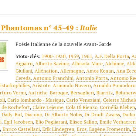
 Phantomas n° 45-49 :
Italie
Poésie Italienne de la nouvelle Avant-Garde
Mots-clés:
1900-1930
,
1959
,
1961
,
A.F. Della Porta
,
A
Aigiairn
,
Alberto Savinio
,
Albisola-Mare
,
Alchimie
,
Aldo
Giuliani
,
Aliénation
,
Allemagne
,
Amos Kenan
,
Ana Ecce
Cereda
,
Antonio Franchini
,
Antonio Porta
,
Antonio Rec
istarkophilies
,
Aristote
,
Armando Novero
,
Arnaldo Pomodoro
rturo Vermi
,
Autriche
,
Baroque
,
Bersaglieri
,
Biarritz
,
Bohmerw
oli
,
Carlo lombardo - Musique
,
Carlo Veneziani
,
Celeste Michel
e de Rochefort
,
Claire Lejeune
,
Cola Di Rienzo
,
Cornélia Kleben
,
Daily-Bul
,
Diacono
,
Dr Alberto Nobis
,
Dr Drudt Zwaiss
,
Duilio
i
,
Egil Jacobsen
,
Elio Pagliarani
,
Eliseo Salino
,
Emile Verhaeren
j
,
Enrico Castellani
,
Erik Lindegren
,
Eros
,
Eugène Fromentin
,
E