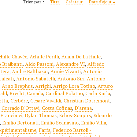
Trier par :
Titre
Créateur
Date d'ajout
chille Chavée
,
Achille Perilli
,
Adam De La Halle
,
 Braibanti
,
Aldo Passoni
,
Alexandre VI
,
Alfredo
tera
,
André Balthazar
,
Annie Vivanti
,
Antonio
alcati
,
Antonio Sabatelli
,
Antonio Siri
,
Antonio
,
Arno Brephus
,
Arrighi
,
Arrigo Lora Totino
,
Arturo
ald
,
Brecht
,
Canada
,
Cardinal Polatuo
,
Carla Karla
,
etta
,
Cerbère
,
Cesare Vivaldi
,
Christian Dotremont
,
,
Corrado D'Ottavi
,
Costa Cofinas
,
D'arena
,
 Francimei
,
Dylan Thomas
,
Echos-Soupirs
,
Edoardo
,
Emilio Bertonati
,
Emilio Scanavino
,
Emilio Villa
,
xpérimentalisme
,
Farfa
,
Federico Bartoli -