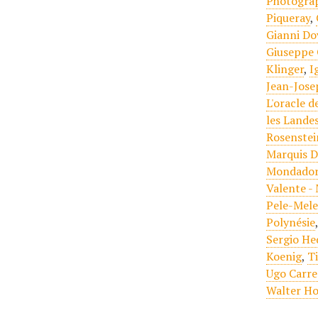
Photogra
Piqueray
,
Gianni Do
Giuseppe 
Klinger
,
I
Jean-Jose
L'oracle d
les Lande
Rosenstei
Marquis D
Mondador
Valente -
Pele-Mel
Polynésie
Sergio He
Koenig
,
T
Ugo Carre
Walter H