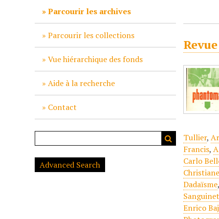
c
Parcourir les archives
i
p
Parcourir les collections
Revue
a
l
Vue hiérarchique des fonds
Aide à la recherche
Contact
Tullier
,
Ar
Francis
,
A
Carlo Bell
Advanced Search
Christian
Dadaïsme
Sanguinet
Enrico Ba