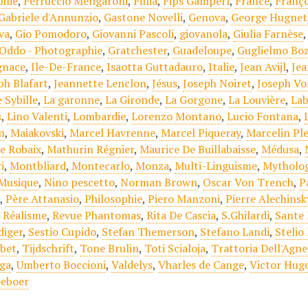
phie
,
Ferruccio Mengaroni
,
Fillia
,
Fips Gamperl
,
France
,
Franço
Gabriele d'Annunzio
,
Gastone Novelli
,
Genova
,
George Hugnet
va
,
Gio Pomodoro
,
Giovanni Pascoli
,
giovanola
,
Giulia Farnèse
Oddo - Photographie
,
Gratchester
,
Guadeloupe
,
Guglielmo Bo
gnace
,
Ile-De-France
,
Isaotta Guttadauro
,
Italie
,
Jean Avijl
,
Jea
ph Blafart
,
Jeannette Lenclon
,
Jésus
,
Joseph Noiret
,
Joseph Vo
e Sybille
,
La garonne
,
La Gironde
,
La Gorgone
,
La Louvière
,
Lab
s
,
Lino Valenti
,
Lombardie
,
Lorenzo Montano
,
Lucio Fontana
,
n
,
Maiakovski
,
Marcel Havrenne
,
Marcel Piqueray
,
Marcelin Pl
e Robaix
,
Mathurin Régnier
,
Maurice De Buillabaisse
,
Médusa
,
i
,
Montbliard
,
Montecarlo
,
Monza
,
Multi-Linguisme
,
Mytholog
 Musique
,
Nino pescetto
,
Norman Brown
,
Oscar Von Trench
,
P
e
,
Père Attanasio
,
Philosophie
,
Piero Manzoni
,
Pierre Alechinsk
,
Réalisme
,
Revue Phantomas
,
Rita De Cascia
,
S.Ghilardi
,
Sante
diger
,
Sestio Cupido
,
Stefan Themerson
,
Stefano Landi
,
Stelio
ibet
,
Tijdschrift
,
Tone Brulin
,
Toti Scialoja
,
Trattoria Dell'Agne
ga
,
Umberto Boccioni
,
Valdelys
,
Vharles de Cange
,
Victor Hug
oeboer