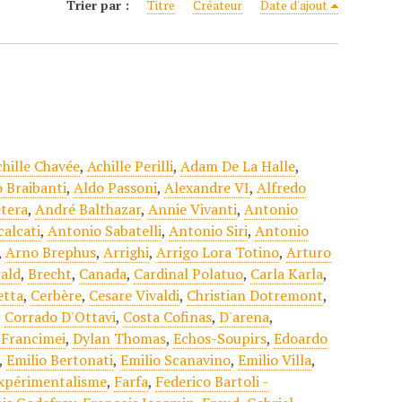
Trier par :
Titre
Créateur
Date d'ajout
chille Chavée
,
Achille Perilli
,
Adam De La Halle
,
 Braibanti
,
Aldo Passoni
,
Alexandre VI
,
Alfredo
tera
,
André Balthazar
,
Annie Vivanti
,
Antonio
alcati
,
Antonio Sabatelli
,
Antonio Siri
,
Antonio
,
Arno Brephus
,
Arrighi
,
Arrigo Lora Totino
,
Arturo
ald
,
Brecht
,
Canada
,
Cardinal Polatuo
,
Carla Karla
,
etta
,
Cerbère
,
Cesare Vivaldi
,
Christian Dotremont
,
,
Corrado D'Ottavi
,
Costa Cofinas
,
D'arena
,
 Francimei
,
Dylan Thomas
,
Echos-Soupirs
,
Edoardo
,
Emilio Bertonati
,
Emilio Scanavino
,
Emilio Villa
,
xpérimentalisme
,
Farfa
,
Federico Bartoli -