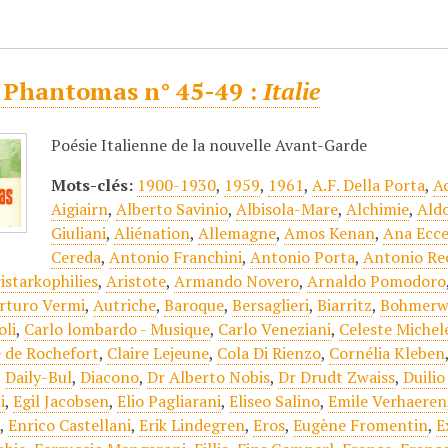
 Phantomas n° 45-49 :
Italie
Poésie Italienne de la nouvelle Avant-Garde
Mots-clés:
1900-1930
,
1959
,
1961
,
A.F. Della Porta
,
A
Aigiairn
,
Alberto Savinio
,
Albisola-Mare
,
Alchimie
,
Aldo
Giuliani
,
Aliénation
,
Allemagne
,
Amos Kenan
,
Ana Ecce
Cereda
,
Antonio Franchini
,
Antonio Porta
,
Antonio Rec
istarkophilies
,
Aristote
,
Armando Novero
,
Arnaldo Pomodoro
rturo Vermi
,
Autriche
,
Baroque
,
Bersaglieri
,
Biarritz
,
Bohmerw
oli
,
Carlo lombardo - Musique
,
Carlo Veneziani
,
Celeste Michel
e de Rochefort
,
Claire Lejeune
,
Cola Di Rienzo
,
Cornélia Kleben
,
Daily-Bul
,
Diacono
,
Dr Alberto Nobis
,
Dr Drudt Zwaiss
,
Duilio
i
,
Egil Jacobsen
,
Elio Pagliarani
,
Eliseo Salino
,
Emile Verhaeren
j
,
Enrico Castellani
,
Erik Lindegren
,
Eros
,
Eugène Fromentin
,
E