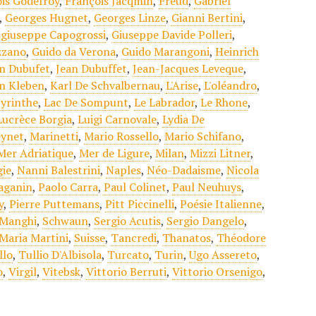
is Godefroy
,
François Jacqmin
,
Freud
,
Gabriel
,
Georges Hugnet
,
Georges Linze
,
Gianni Bertini
,
,
giuseppe Capogrossi
,
Giuseppe Davide Polleri
,
zzano
,
Guido da Verona
,
Guido Marangoni
,
Heinrich
n Dubufet
,
Jean Dubuffet
,
Jean-Jacques Leveque
,
n Kleben
,
Karl De Schvalbernau
,
L'Arise
,
L'oléandro
,
yrinthe
,
Lac De Sompunt
,
Le Labrador
,
Le Rhone
,
Lucrèce Borgia
,
Luigi Carnovale
,
Lydia De
eynet
,
Marinetti
,
Mario Rossello
,
Mario Schifano
,
Mer Adriatique
,
Mer de Ligure
,
Milan
,
Mizzi Litner
,
ie
,
Nanni Balestrini
,
Naples
,
Néo-Dadaisme
,
Nicola
aganin
,
Paolo Carra
,
Paul Colinet
,
Paul Neuhuys
,
y
,
Pierre Puttemans
,
Pitt Piccinelli
,
Poésie Italienne
,
 Manghi
,
Schwaun
,
Sergio Acutis
,
Sergio Dangelo
,
 Maria Martini
,
Suisse
,
Tancredi
,
Thanatos
,
Théodore
llo
,
Tullio D'Albisola
,
Turcato
,
Turin
,
Ugo Assereto
,
o
,
Virgil
,
Vitebsk
,
Vittorio Berruti
,
Vittorio Orsenigo
,