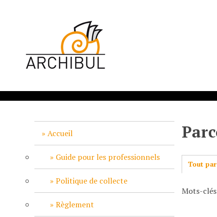
P
a
s
s
e
r
a
u
c
o
n
Parc
t
Accueil
e
n
Guide pour les professionnels
Tout par
u
p
Politique de collecte
Mots-clés
r
i
Règlement
n