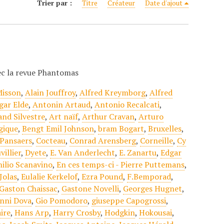
Trier par :
Titre
Créateur
Date d'ajout
vec la revue Phantomas
Misson
,
Alain Jouffroy
,
Alfred Kreymborg
,
Alfred
gar Elde
,
Antonin Artaud
,
Antonio Recalcati
,
nd Silvestre
,
Art naïf
,
Arthur Cravan
,
Arturo
gique
,
Bengt Emil Johnson
,
bram Bogart
,
Bruxelles
,
Pansaers
,
Cocteau
,
Conrad Arensberg
,
Corneille
,
Cy
villier
,
Dyete
,
E. Van Anderlecht
,
E. Zanartu
,
Edgar
ilio Scanavino
,
En ces temps-ci - Pierre Puttemans
,
Jolas
,
Eulalie Kerkelof
,
Ezra Pound
,
F.Bemporad
,
Gaston Chaissac
,
Gastone Novelli
,
Georges Hugnet
,
nni Dova
,
Gio Pomodoro
,
giuseppe Capogrossi
,
ire
,
Hans Arp
,
Harry Crosby
,
Hodgkin
,
Hokousai
,