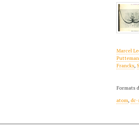
Marcel L
Putteman
Franckx
,
Formats d
atom
,
dc-