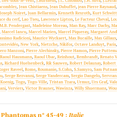
,
Iles-sous-le-vent
,
J.Burssens
,
J.C. Colombo
,
J.H. Silva
,
J.Lefra
acomblez
,
Jean Chistiaens
,
Jean Dubuffet
,
jean Pierre Raynaud
Joseph Noiret
,
Juan Bellarmin
,
Kenneth Rexroth
,
Kurt Schwitt
nce du cerf
,
Lao Tseu
,
Lawrence Lipton
,
Le Facteur Cheval
,
Lou
M.B. Pendergast
,
Madeleine Moreau
,
Man Ray
,
Marc Dachy
,
Ma
,
Marcel Iancu
,
Marcel Marien
,
Marcel Piqueray
,
Margaret And
ssimo Radicioni
,
Maurice Wyckaert
,
Max Bucaille
,
Max Gillaux
ontevidéo
,
New York
,
Nietzche
,
Nikifor
,
Octave Landuyt
,
Paris
iero Manzoni
,
Pierre Alechinsky
,
Pierre Hamon
,
Pierre Puttem
,
Raoul Hausmann
,
Raoul Ubac
,
Reinhout
,
Rembrandt
,
Renato V
as
,
Richard Huelsenbeck
,
Rik Sauwen
,
Robert Delaunay
,
Robert 
Roger Raveel
,
Rome
,
Roumanie
,
S.Cohn
,
S.Samyro
,
Sam Putna
au
,
Serge Rezvanni
,
Serge Vandercam
,
Sergio Dangelo
,
Servran
 Koenig
,
Togo
,
Togo-Ville
,
Tristan Tzara
,
Urmuz
,
Urs Graf
,
Val
iani
,
Verviers
,
Victor Brauner
,
Wawinza
,
Willy Shuermans
,
Wou
 Phantomas n° 45-49 :
Italie