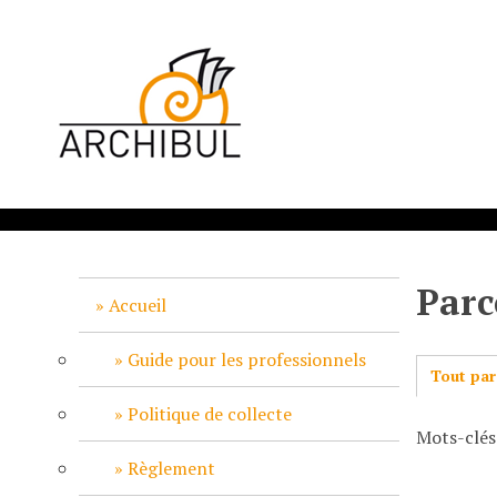
P
a
s
s
e
r
a
u
c
o
n
Parc
t
Accueil
e
n
Guide pour les professionnels
Tout par
u
p
Politique de collecte
Mots-clés
r
i
Règlement
n