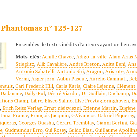
 Phantomas n° 125-127
Ensembles de textes inédits d'auteurs ayant un lien a
Mots-clés:
Achille Chavée
,
Adigo-la-ville
,
Alain Arias 
Stieglitz
,
Alik Cavalière
,
André Breton
,
Anita Beni
,
Ans
Antonio Sabatelli
,
Antonio Siri
,
Aragon
,
Aristote
,
Arma
Vermi
,
Asger jorn
,
Aubin Pasque
,
Aurelio Caminati
,
Bel
enault
,
Carl Frederik Hill
,
Carla Karla
,
Claire Lejeune
,
Clément 
,
Dadaïsme
,
Daily-Bul
,
Désiré Viardot
,
Dr Guillain
,
Duchamp
,
Du
itions Champ Libre
,
Eliseo Salino
,
Else Freytagloringhoven
,
Em
j
,
Erich Reiss Verlag
,
Ernst nieizviezni
,
Etienne Martin
,
Eugène 
tana
,
France
,
François Jacqmin
,
G.Vivancos
,
Gabriel Piqueray
,
iqueras
,
Georges Quasha
,
Gérard Tremblay
,
Gianni Bertini
,
Gia
le
,
Gudmundur Erro
,
Gui Rosey
,
Guido Biasi
,
Guillaume Apollina