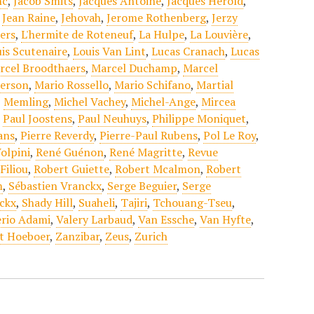
nc
,
Jacob Smits
,
Jacques Antoine
,
Jacques Hérold
,
,
Jean Raine
,
Jehovah
,
Jerome Rothenberg
,
Jerzy
ers
,
L'hermite de Roteneuf
,
La Hulpe
,
La Louvière
,
is Scutenaire
,
Louis Van Lint
,
Lucas Cranach
,
Lucas
rcel Broodthaers
,
Marcel Duchamp
,
Marcel
erson
,
Mario Rossello
,
Mario Schifano
,
Martial
,
Memling
,
Michel Vachey
,
Michel-Ange
,
Mircea
,
Paul Joostens
,
Paul Neuhuys
,
Philippe Moniquet
,
ans
,
Pierre Reverdy
,
Pierre-Paul Rubens
,
Pol Le Roy
,
olpini
,
René Guénon
,
René Magritte
,
Revue
Filiou
,
Robert Guiette
,
Robert Mcalmon
,
Robert
m
,
Sébastien Vranckx
,
Serge Beguier
,
Serge
ckx
,
Shady Hill
,
Suaheli
,
Tajiri
,
Tchouang-Tseu
,
erio Adami
,
Valery Larbaud
,
Van Essche
,
Van Hyfte
,
t Hoeboer
,
Zanzibar
,
Zeus
,
Zurich