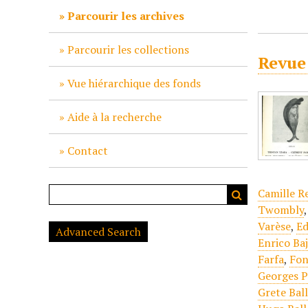
c
Parcourir les archives
i
p
Parcourir les collections
Revue
a
l
Vue hiérarchique des fonds
Aide à la recherche
Contact
Camille R
Twombly
Varèse
,
Ed
Advanced Search
Enrico Ba
Farfa
,
Fon
Georges P
Grete Bal