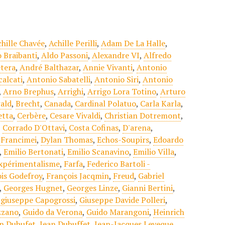
chille Chavée
,
Achille Perilli
,
Adam De La Halle
,
 Braibanti
,
Aldo Passoni
,
Alexandre VI
,
Alfredo
tera
,
André Balthazar
,
Annie Vivanti
,
Antonio
alcati
,
Antonio Sabatelli
,
Antonio Siri
,
Antonio
,
Arno Brephus
,
Arrighi
,
Arrigo Lora Totino
,
Arturo
ald
,
Brecht
,
Canada
,
Cardinal Polatuo
,
Carla Karla
,
etta
,
Cerbère
,
Cesare Vivaldi
,
Christian Dotremont
,
,
Corrado D'Ottavi
,
Costa Cofinas
,
D'arena
,
 Francimei
,
Dylan Thomas
,
Echos-Soupirs
,
Edoardo
,
Emilio Bertonati
,
Emilio Scanavino
,
Emilio Villa
,
xpérimentalisme
,
Farfa
,
Federico Bartoli -
is Godefroy
,
François Jacqmin
,
Freud
,
Gabriel
,
Georges Hugnet
,
Georges Linze
,
Gianni Bertini
,
,
giuseppe Capogrossi
,
Giuseppe Davide Polleri
,
zzano
,
Guido da Verona
,
Guido Marangoni
,
Heinrich
n Dubufet
,
Jean Dubuffet
,
Jean-Jacques Leveque
,