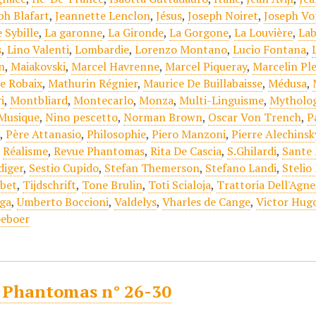
ph Blafart
,
Jeannette Lenclon
,
Jésus
,
Joseph Noiret
,
Joseph Vo
e Sybille
,
La garonne
,
La Gironde
,
La Gorgone
,
La Louvière
,
Lab
s
,
Lino Valenti
,
Lombardie
,
Lorenzo Montano
,
Lucio Fontana
,
n
,
Maiakovski
,
Marcel Havrenne
,
Marcel Piqueray
,
Marcelin Pl
e Robaix
,
Mathurin Régnier
,
Maurice De Buillabaisse
,
Médusa
,
i
,
Montbliard
,
Montecarlo
,
Monza
,
Multi-Linguisme
,
Mytholog
 Musique
,
Nino pescetto
,
Norman Brown
,
Oscar Von Trench
,
P
e
,
Père Attanasio
,
Philosophie
,
Piero Manzoni
,
Pierre Alechinsk
,
Réalisme
,
Revue Phantomas
,
Rita De Cascia
,
S.Ghilardi
,
Sante
diger
,
Sestio Cupido
,
Stefan Themerson
,
Stefano Landi
,
Stelio
ibet
,
Tijdschrift
,
Tone Brulin
,
Toti Scialoja
,
Trattoria Dell'Agne
ga
,
Umberto Boccioni
,
Valdelys
,
Vharles de Cange
,
Victor Hug
oeboer
 Phantomas n° 26-30