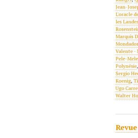
Jean-Jose
L'oracle d
les Lande
Rosenstei
Marquis D
Mondador
Valente -
Pele-Mel
Polynésie
Sergio He
Koenig
,
T
Ugo Carre
Walter H
Revue