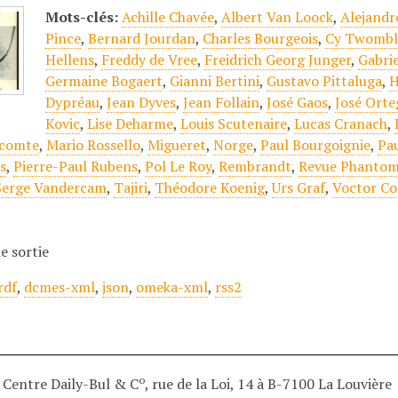
Mots-clés:
Achille Chavée
,
Albert Van Loock
,
Alejandr
Pince
,
Bernard Jourdan
,
Charles Bourgeois
,
Cy Twombl
Hellens
,
Freddy de Vree
,
Freidrich Georg Junger
,
Gabrie
Germaine Bogaert
,
Gianni Bertini
,
Gustavo Pittaluga
,
H
Dypréau
,
Jean Dyves
,
Jean Follain
,
José Gaos
,
José Orte
Kovic
,
Lise Deharme
,
Louis Scutenaire
,
Lucas Cranach
,
ecomte
,
Mario Rossello
,
Migueret
,
Norge
,
Paul Bourgoignie
,
Pau
s
,
Pierre-Paul Rubens
,
Pol Le Roy
,
Rembrandt
,
Revue Phantom
Serge Vandercam
,
Tajiri
,
Théodore Koenig
,
Urs Graf
,
Voctor C
e sortie
rdf
,
dcmes-xml
,
json
,
omeka-xml
,
rss2
o
Centre Daily-Bul & C
, rue de la Loi, 14 à B-7100 La Louvière