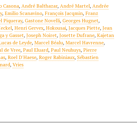
o Casona
,
André Balthazar
,
André Martel
,
Andrée
y
,
Emilio Scanavino
,
François Jacqmin
,
Franz
l Piqueray
,
Gastone Novelli
,
Georges Hugnet
,
eckel
,
Henri Gervex
,
Hokousai
,
Jacques Piette
,
Jean
ga y Gasset
,
Joseph Noiret
,
Josette Dufrane
,
Kajetan
Lucas de Leyde
,
Marcel Béalu
,
Marcel Havrenne
,
l de Vree
,
Paul Eluard
,
Paul Neuhuys
,
Pierre
as
,
Roel D'Haese
,
Roger Rabiniaux
,
Sébastien
onard
,
Vries