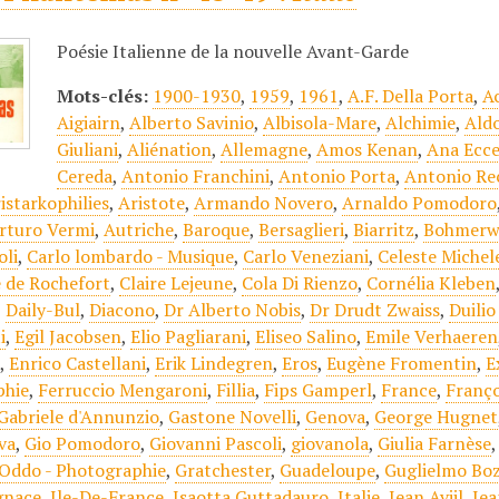
Poésie Italienne de la nouvelle Avant-Garde
Mots-clés:
1900-1930
,
1959
,
1961
,
A.F. Della Porta
,
A
Aigiairn
,
Alberto Savinio
,
Albisola-Mare
,
Alchimie
,
Aldo
Giuliani
,
Aliénation
,
Allemagne
,
Amos Kenan
,
Ana Ecce
Cereda
,
Antonio Franchini
,
Antonio Porta
,
Antonio Rec
istarkophilies
,
Aristote
,
Armando Novero
,
Arnaldo Pomodoro
rturo Vermi
,
Autriche
,
Baroque
,
Bersaglieri
,
Biarritz
,
Bohmerw
oli
,
Carlo lombardo - Musique
,
Carlo Veneziani
,
Celeste Michel
e de Rochefort
,
Claire Lejeune
,
Cola Di Rienzo
,
Cornélia Kleben
,
Daily-Bul
,
Diacono
,
Dr Alberto Nobis
,
Dr Drudt Zwaiss
,
Duilio
i
,
Egil Jacobsen
,
Elio Pagliarani
,
Eliseo Salino
,
Emile Verhaeren
j
,
Enrico Castellani
,
Erik Lindegren
,
Eros
,
Eugène Fromentin
,
E
phie
,
Ferruccio Mengaroni
,
Fillia
,
Fips Gamperl
,
France
,
Franço
Gabriele d'Annunzio
,
Gastone Novelli
,
Genova
,
George Hugnet
va
,
Gio Pomodoro
,
Giovanni Pascoli
,
giovanola
,
Giulia Farnèse
Oddo - Photographie
,
Gratchester
,
Guadeloupe
,
Guglielmo Bo
gnace
,
Ile-De-France
,
Isaotta Guttadauro
,
Italie
,
Jean Avijl
,
Jea