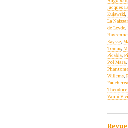
Hugo Ball
Jacques L
Kujawski
,
La Naissa
de Leyde
,
Havrenne
Raysse
,
Ma
Tomus
,
M
Picabia
,
P
Pol Mara
Phantom
Willems
,
Fauchere
Théodore
Vanni Viv
Revue