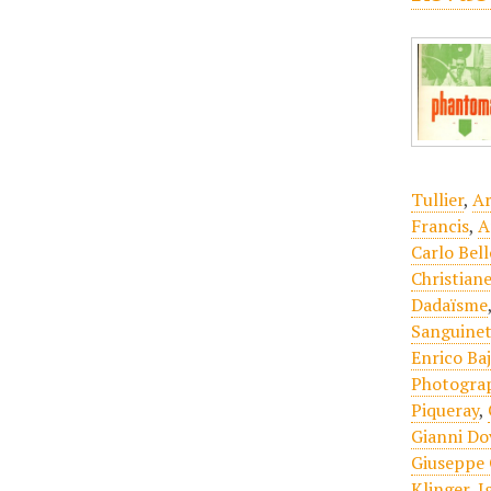
Tullier
,
Ar
Francis
,
A
Carlo Bell
Christian
Dadaïsme
Sanguinet
Enrico Ba
Photogra
Piqueray
,
Gianni Do
Giuseppe 
Klinger
,
I