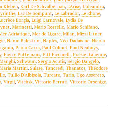
n Kleben
,
Karl De Schvalbernau
,
L'Arise
,
L'oléandro
,
yrinthe
,
Lac De Sompunt
,
Le Labrador
,
Le Rhone
,
Lucrèce Borgia
,
Luigi Carnovale
,
Lydia De
eynet
,
Marinetti
,
Mario Rossello
,
Mario Schifano
,
Mer Adriatique
,
Mer de Ligure
,
Milan
,
Mizzi Litner
,
ie
,
Nanni Balestrini
,
Naples
,
Néo-Dadaisme
,
Nicola
aganin
,
Paolo Carra
,
Paul Colinet
,
Paul Neuhuys
,
y
,
Pierre Puttemans
,
Pitt Piccinelli
,
Poésie Italienne
,
 Manghi
,
Schwaun
,
Sergio Acutis
,
Sergio Dangelo
,
 Maria Martini
,
Suisse
,
Tancredi
,
Thanatos
,
Théodore
llo
,
Tullio D'Albisola
,
Turcato
,
Turin
,
Ugo Assereto
,
o
,
Virgil
,
Vitebsk
,
Vittorio Berruti
,
Vittorio Orsenigo
,