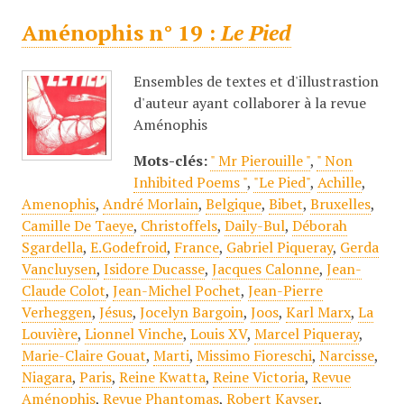
Aménophis n° 19 :
Le Pied
Ensembles de textes et d'illustrastion
d'auteur ayant collaborer à la revue
Aménophis
Mots-clés:
" Mr Pierouille "
,
" Non
Inhibited Poems "
,
"Le Pied"
,
Achille
,
Amenophis
,
André Morlain
,
Belgique
,
Bibet
,
Bruxelles
,
Camille De Taeye
,
Christoffels
,
Daily-Bul
,
Déborah
Sgardella
,
E.Godefroid
,
France
,
Gabriel Piqueray
,
Gerda
Vancluysen
,
Isidore Ducasse
,
Jacques Calonne
,
Jean-
Claude Colot
,
Jean-Michel Pochet
,
Jean-Pierre
Verheggen
,
Jésus
,
Jocelyn Bargoin
,
Joos
,
Karl Marx
,
La
Louvière
,
Lionnel Vinche
,
Louis XV
,
Marcel Piqueray
,
Marie-Claire Gouat
,
Marti
,
Missimo Fioreschi
,
Narcisse
,
Niagara
,
Paris
,
Reine Kwatta
,
Reine Victoria
,
Revue
Aménophis
,
Revue Phantomas
,
Robert Kayser
,