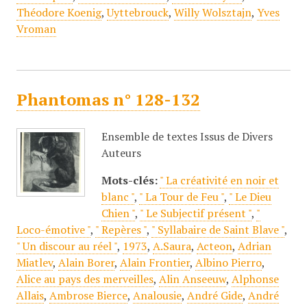
Théodore Koenig
,
Uyttebrouck
,
Willy Wolsztajn
,
Yves
Vroman
Phantomas n° 128-132
Ensemble de textes Issus de Divers
Auteurs
Mots-clés:
" La créativité en noir et
blanc "
,
" La Tour de Feu "
,
" Le Dieu
Chien "
,
" Le Subjectif présent "
,
"
Loco-émotive "
,
" Repères "
,
" Syllabaire de Saint Blave "
,
" Un discour au réel "
,
1973
,
A.Saura
,
Acteon
,
Adrian
Miatlev
,
Alain Borer
,
Alain Frontier
,
Albino Pierro
,
Alice au pays des merveilles
,
Alin Anseeuw
,
Alphonse
Allais
,
Ambrose Bierce
,
Analousie
,
André Gide
,
André