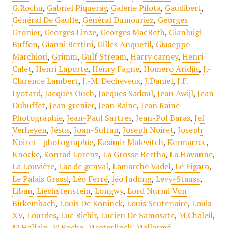
G.Rochu
,
Gabriel Piqueray
,
Galerie Pilota
,
Gaudibert
,
Général De Gaulle
,
Général Dumouriez
,
Georges
Gronier
,
Georges Linze
,
Georges MacBeth
,
Gianluigi
Buffon
,
Gianni Bertini
,
Gilles Anquetil
,
Giuseppe
Marchiori
,
Grimm
,
Gulf Stream
,
Harry carney
,
Henri
Calet
,
Henri Laporte
,
Henry Fagne
,
Homero Aridjis
,
J.-
Clarence Lambert
,
J.-M. Decheveux
,
J.Daniel
,
J.F.
Lyotard
,
Jacques Ouch
,
Jacques Sadoul
,
Jean Awijl
,
Jean
Dubuffet
,
Jean grenier
,
Jean Raine
,
Jean Raine -
Photographie
,
Jean-Paul Sartres
,
Jean-Pol Baras
,
Jef
Verheyen
,
Jésus
,
Joan-Sultan
,
Joseph Noiret
,
Joseph
Noiret - photographie
,
Kasimir Malevitch
,
Kermarrec
,
Knocke
,
Konrad Lorenz
,
La Grosse Bertha
,
La Havanne
,
La Louvière
,
Lac de genval
,
Lamarche Vadel
,
Le Figaro
,
Le Palais Grassi
,
Léo Ferré
,
léo Judong
,
Levy-Stauss
,
Liban
,
Liechstenstein
,
Longwy
,
Lord Nurmi Von
Birkembach
,
Louis De Koninck
,
Louis Scutenaire
,
Louis
XV
,
Lourdes
,
Luc Richir
,
Lucien De Samosate
,
M.Chaleil
,
M.Hallain
,
M.Roche
,
Maeterlinck
,
Mallarmé
,