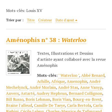
c
Mots-clés: Louis XV
i
p
Trier par :
Titre
Créateur
Date d'ajout
a
l
Aménophis n° 38 :
Waterloo
Textes, Illustrations et Dessins
d'artiste ayant collaboré avec la revue
Aménophis
Mots-clés:
" Waterloo "
,
Abbé Renard
,
Achille
,
Afrique
,
Amenophis
,
André
Mechelynck
,
André Morlain
,
André Stas
,
Anne Vanyp
,
Anvers
,
Astarté
,
Audrey Hepbrun
,
Bernard Collignon
,
Bill Russo
,
Boris Lehman
,
Boris Vian
,
Bourg-en-Brest
,
Braine l'alleud
,
Camille De Taeye
,
Carla Bertola
,
Carla
Righini
,
Cécile Leleux
,
Charles-Maurice de Talleyrand
,