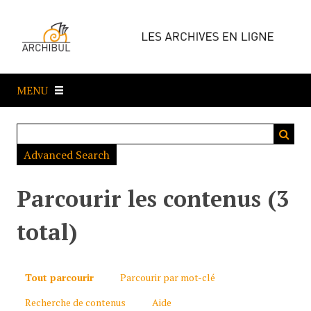
P
a
s
s
e
MENU
r
a
u
c
Advanced Search
o
n
t
Parcourir les contenus (3
e
n
total)
u
p
r
Tout parcourir
Parcourir par mot-clé
i
Recherche de contenus
Aide
n