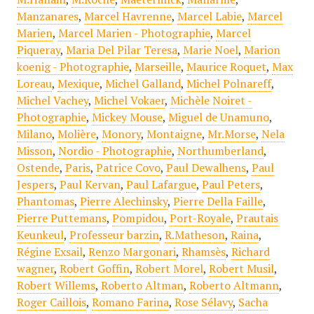
Manzanares
,
Marcel Havrenne
,
Marcel Labie
,
Marcel
Marien
,
Marcel Marien - Photographie
,
Marcel
Piqueray
,
Maria Del Pilar Teresa
,
Marie Noel
,
Marion
koenig - Photographie
,
Marseille
,
Maurice Roquet
,
Max
Loreau
,
Mexique
,
Michel Galland
,
Michel Polnareff
,
Michel Vachey
,
Michel Vokaer
,
Michèle Noiret -
Photographie
,
Mickey Mouse
,
Miguel de Unamuno
,
Milano
,
Molière
,
Monory
,
Montaigne
,
Mr.Morse
,
Nela
Misson
,
Nordio - Photographie
,
Northumberland
,
Ostende
,
Paris
,
Patrice Covo
,
Paul Dewalhens
,
Paul
Jespers
,
Paul Kervan
,
Paul Lafargue
,
Paul Peters
,
Phantomas
,
Pierre Alechinsky
,
Pierre Della Faille
,
Pierre Puttemans
,
Pompidou
,
Port-Royale
,
Prautais
Keunkeul
,
Professeur barzin
,
R.Matheson
,
Raina
,
Régine Exsail
,
Renzo Margonari
,
Rhamsès
,
Richard
wagner
,
Robert Goffin
,
Robert Morel
,
Robert Musil
,
Robert Willems
,
Roberto Altman
,
Roberto Altmann
,
Roger Caillois
,
Romano Farina
,
Rose Sélavy
,
Sacha