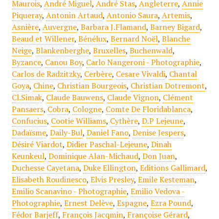
Maurois
,
André Miguel
,
André Stas
,
Angleterre
,
Annie
Piqueray
,
Antonin Artaud
,
Antonio Saura
,
Artemis
,
Asnière
,
Auvergne
,
Barbara J.Flamand
,
Barney Bigard
,
Beaud et Willener
,
Bénélux
,
Bernard Noël
,
Blanche
Neige
,
Blankenberghe
,
Bruxelles
,
Buchenwald
,
Byzance
,
Canou Boy
,
Carlo Nangeroni - Photographie
,
Carlos de Radzitzky
,
Cerbère
,
Cesare Vivaldi
,
Chantal
Goya
,
Chine
,
Christian Bourgeois
,
Christian Dotremont
,
Cl.Simak
,
Claude Bauwens
,
Claude Vignon
,
Clément
Pansaers
,
Cobra
,
Cologne
,
Comte De Floridablanca
,
Confucius
,
Cootie Williams
,
Cythère
,
D.P Lejeune
,
Dadaïsme
,
Daily-Bul
,
Daniel Fano
,
Denise Jespers
,
Désiré Viardot
,
Didier Paschal-Lejeune
,
Dinah
Keunkeul
,
Dominique Alan-Michaud
,
Don Juan
,
Duchesse Cayetana
,
Duke Ellington
,
Editions Gallimard
,
Elisabeth Roudinesco
,
Elvis Presley
,
Emile Kesteman
,
Emilio Scanavino - Photographie
,
Emilio Vedova -
Photographie
,
Ernest Delève
,
Espagne
,
Ezra Pound
,
Fédor Barjeff
,
François Jacqmin
,
Françoise Gérard
,