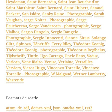
Heydeman
,
Saint Bernardin
,
Saint Jean Bouche d'or
,
Saint Matthieur
,
Saint-Bernard
,
Saint-Hubert
,
Samuel
Beckett
,
San Isidro
,
Sanky Raine - Photographie
,
Sarah
Vaughan
,
serge Noiret - Photographie
,
Serge
Pauchereau
,
Serge Vandercam - photographie
,
Serge
Vialbos
,
Sergio Dangelo
,
Sergio Dangelo -
Photographie
,
Sergio Innocenti
,
Sienne
,
Sirius
,
Solange
Clitt
,
Spinoza
,
Ténériffe
,
Terry Riley
,
Théodore Koenig
,
Théodore Koenig - photographie
,
Théodorus Regibelus
,
Tijdschrift
,
Tintin
,
Ugo Carrega
,
Uncle Bens
,
Vaduz
,
Vatican
,
Vene Rialto
,
Venise
,
Verlaine
,
Versailles
,
Verviers
,
Victor Hugo
,
Vincenzo Torcello
,
Vincenzo
Torcello - Photographie
,
W.Malgaud
,
Werner Lambersy
,
Westende
Formats de sortie
atom
,
dc-rdf
,
dcmes-xml
,
json
,
omeka-xml
,
rss2