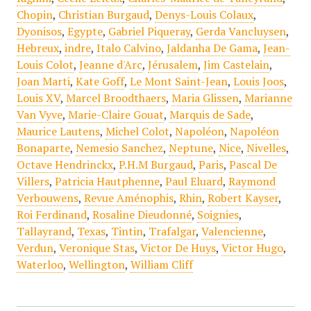
Chopin
,
Christian Burgaud
,
Denys-Louis Colaux
,
Dyonisos
,
Egypte
,
Gabriel Piqueray
,
Gerda Vancluysen
,
Hebreux
,
indre
,
Italo Calvino
,
Jaldanha De Gama
,
Jean-
Louis Colot
,
Jeanne d'Arc
,
Jérusalem
,
Jim Castelain
,
Joan Marti
,
Kate Goff
,
Le Mont Saint-Jean
,
Louis Joos
,
Louis XV
,
Marcel Broodthaers
,
Maria Glissen
,
Marianne
Van Vyve
,
Marie-Claire Gouat
,
Marquis de Sade
,
Maurice Lautens
,
Michel Colot
,
Napoléon
,
Napoléon
Bonaparte
,
Nemesio Sanchez
,
Neptune
,
Nice
,
Nivelles
,
Octave Hendrinckx
,
P.H.M Burgaud
,
Paris
,
Pascal De
Villers
,
Patricia Hautphenne
,
Paul Eluard
,
Raymond
Verbouwens
,
Revue Aménophis
,
Rhin
,
Robert Kayser
,
Roi Ferdinand
,
Rosaline Dieudonné
,
Soignies
,
Tallayrand
,
Texas
,
Tintin
,
Trafalgar
,
Valencienne
,
Verdun
,
Veronique Stas
,
Victor De Huys
,
Victor Hugo
,
Waterloo
,
Wellington
,
William Cliff