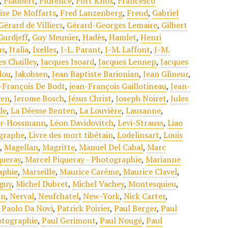
,
Flaubert
,
Florence
,
Fort Knox
,
Francesco
ise De Moffarts
,
Fred Lanzenberg
,
Freud
,
Gabriel
Gérard de Villiers
,
Gérard-Georges Lemaire
,
Gilbert
Gurdjeff
,
Guy Meunier
,
Hadès
,
Hamlet
,
Henri
us
,
Italia
,
Ixelles
,
J-L. Parant
,
J-M. Laffont
,
J-M.
es Chailley
,
Jacques Isoard
,
Jacques Lennep
,
Jacques
lou
,
Jakobsen
,
Jean Baptiste Barionian
,
Jean Glineur
,
-François De Bodt
,
jean-François Gaillotineau
,
Jean-
gen
,
Jerome Bosch
,
Jésus Christ
,
Joseph Noiret
,
Jules
ade
,
La Déesse Benten
,
La Louvière
,
Lausanne
,
er-Hossmann
,
Léon Davidovitch
,
Levi-Strauss
,
Liao
ographe
,
Livre des mort tibétain
,
Lodelinsart
,
Louis
t
,
Magellan
,
Magritte
,
Manuel Del Cabal
,
Marc
queray
,
Marcel Piqueray - Photographie
,
Marianne
aphie
,
Marseille
,
Maurice Carême
,
Maurice Clavel
,
guy
,
Michel Dubret
,
Michel Vachey
,
Montesquieu
,
on
,
Nerval
,
Neufchatel
,
New-York
,
Nick Carter
,
,
Paolo Da Novi
,
Patrick Poirier
,
Paul Berger
,
Paul
otographie
,
Paul Gerimont
,
Paul Nougé
,
Paul