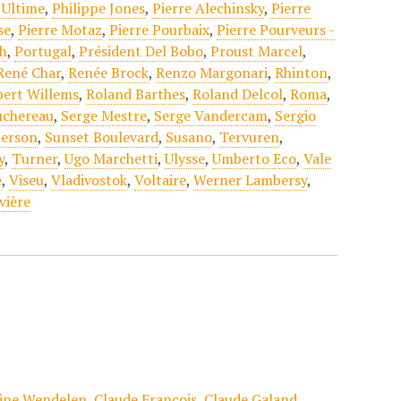
Ultime
,
Philippe Jones
,
Pierre Alechinsky
,
Pierre
se
,
Pierre Motaz
,
Pierre Pourbaix
,
Pierre Pourveurs -
h
,
Portugal
,
Président Del Bobo
,
Proust Marcel
,
René Char
,
Renée Brock
,
Renzo Margonari
,
Rhinton
,
bert Willems
,
Roland Barthes
,
Roland Delcol
,
Roma
,
uchereau
,
Serge Mestre
,
Serge Vandercam
,
Sergio
erson
,
Sunset Boulevard
,
Susano
,
Tervuren
,
y
,
Turner
,
Ugo Marchetti
,
Ulysse
,
Umberto Eco
,
Vale
e
,
Viseu
,
Vladivostok
,
Voltaire
,
Werner Lambersy
,
vière
tine Wendelen
,
Claude François
,
Claude Galand
,