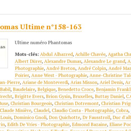
omas Ultime n°158-163
Ultime numéro Phantomas
Mots-clés:
Abdul Alhazred
,
Achille Chavée
,
Agatha Chr
Albert Dürer
,
Alexandre Dumas
,
Alexandre Le grand
,
A
Photographie
,
André Breton
,
André Colpin
,
André Ma
Poirier
,
Anne West - Photographie
,
Anne-Christine Tal
an-Pierre
,
Ariane de Monteverdi
,
Arias Misson
,
Ariel Denis
,
Ar
,
Babil
,
Baudelaire
,
Belgique
,
Benedetto Croce
,
Benjamin Frankl
Brecht
,
Brigitte Evers
,
Brion Gysin
,
Bruxelles
,
Buttay Daniel
,
C.
Buse
,
Christian Bourgeois
,
Christian Dotremont
,
Christian Pri
Claude Minière
,
Claudel
,
Claudio Costa - Photographie
,
Cobra
,
Louis
,
Dominico Gnoli
,
Don Quichotte
,
Dr Fausstroll
,
Duc d'al
rin
,
Edith De Vries - Photographie
,
Edmond Bazaine
,
Eliane Po