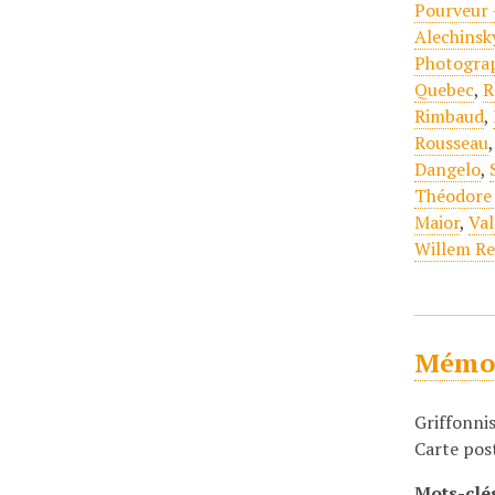
Pourveur 
Alechinsk
Photogra
Quebec
,
R
Rimbaud
,
Rousseau
Dangelo
,
Théodore
Maior
,
Val
Willem Re
Mémoi
Griffonni
Carte pos
Mots-clé