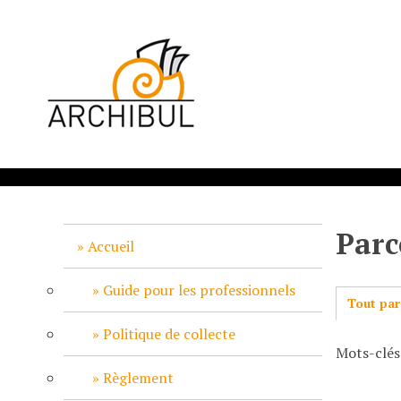
P
a
s
s
e
r
a
u
c
o
n
Parc
t
Accueil
e
n
Guide pour les professionnels
Tout par
u
p
Politique de collecte
Mots-clés
r
i
Règlement
n