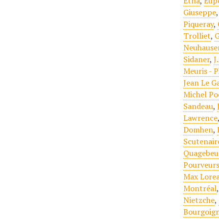
Etna
,
Eup
Giuseppe
Piqueray
,
Trolliet
,
G
Neuhause
Sidaner
,
J
Meuris - 
Jean Le G
Michel Po
Sandeau
,
Lawrence
Domhen
,
Scutenair
Quagebeu
Pourveurs
Max Lore
Montréal
Nietzche
,
Bourgoign