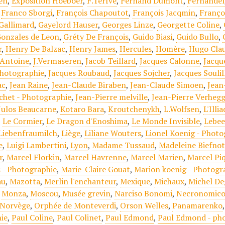
en
,
Exposition Hoeboer
,
F.Terfve
,
Fernand Dumont
,
Fernandel
,
Franco Sborgi
,
François Chapoutot
,
François Jacqmin
,
Franço
Gallimard
,
Gayelord Hauser
,
Georges Linze
,
Georgette Coline
,
onzales de Leon
,
Gréty De François
,
Guido Biasi
,
Guido Bullo
,
r
,
Henry De Balzac
,
Henry James
,
Hercules
,
Homère
,
Hugo Cla
.Antoine
,
J.Vermaseren
,
Jacob Teillard
,
Jacques Calonne
,
Jacqu
Photographie
,
Jacques Roubaud
,
Jacques Sojcher
,
Jacques Soulil
ac
,
Jean Raine
,
Jean-Claude Biraben
,
Jean-Claude Simoen
,
Jean
chet - Photographie
,
Jean-Pierre melville
,
Jean-Pierre Verheg
Julos Beaucarne
,
Kotaro Bara
,
Kroutchenykh
,
L.Wolfsen
,
L'Illi
,
Le Cormier
,
Le Dragon d'Enoshima
,
Le Monde Invisible
,
Lebe
Liebenfraumilch
,
Liège
,
Liliane Wouters
,
Lionel Koenig - Phot
e
,
Luigi Lambertini
,
Lyon
,
Madame Tussaud
,
Madeleine Biefno
r
,
Marcel Florkin
,
Marcel Havrenne
,
Marcel Marien
,
Marcel Pi
 - Photographie
,
Marie-Claire Gouat
,
Marion koenig - Photogr
au
,
Mazotta
,
Merlin l'enchanteur
,
Mexique
,
Michaux
,
Michel De
,
Monza
,
Moscou
,
Musée grevin
,
Narciso Bonomi
,
Necronomic
Norvège
,
Orphée de Monteverdi
,
Orson Welles
,
Panamarenko
ie
,
Paul Coline
,
Paul Colinet
,
Paul Edmond
,
Paul Edmond - ph