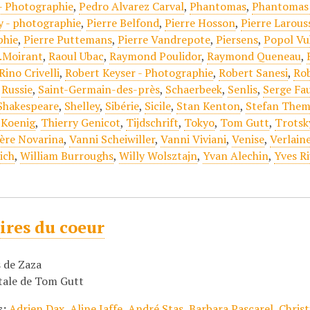
- Photographie
,
Pedro Alvarez Carval
,
Phantomas
,
Phantomas 
y - photographie
,
Pierre Belfond
,
Pierre Hosson
,
Pierre Larous
phie
,
Pierre Puttemans
,
Pierre Vandrepote
,
Piersens
,
Popol Vu
.Moirant
,
Raoul Ubac
,
Raymond Poulidor
,
Raymond Queneau
,
Rino Crivelli
,
Robert Keyser - Photographie
,
Robert Sanesi
,
Ro
,
Russie
,
Saint-Germain-des-près
,
Schaerbeek
,
Senlis
,
Serge Fa
Shakespeare
,
Shelley
,
Sibérie
,
Sicile
,
Stan Kenton
,
Stefan Them
 Koenig
,
Thierry Genicot
,
Tijdschrift
,
Tokyo
,
Tom Gutt
,
Trotsk
ère Novarina
,
Vanni Scheiwiller
,
Vanni Viviani
,
Venise
,
Verlain
ich
,
William Burroughs
,
Willy Wolsztajn
,
Yvan Alechin
,
Yves Ri
res du coeur
s de Zaza
tale de Tom Gutt
s:
Adrien Dax
,
Aline Jaffe
,
André Stas
,
Barbara Pascarel
,
Chris