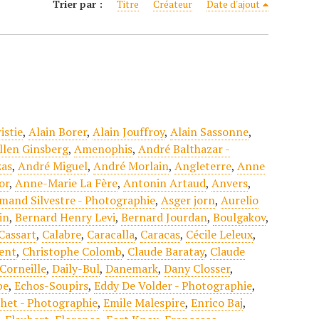
Trier par :
Titre
Créateur
Date d'ajout
istie
,
Alain Borer
,
Alain Jouffroy
,
Alain Sassonne
,
llen Ginsberg
,
Amenophis
,
André Balthazar -
zas
,
André Miguel
,
André Morlain
,
Angleterre
,
Anne
or
,
Anne-Marie La Fère
,
Antonin Artaud
,
Anvers
,
mand Silvestre - Photographie
,
Asger jorn
,
Aurelio
in
,
Bernard Henry Levi
,
Bernard Jourdan
,
Boulgakov
,
Cassart
,
Calabre
,
Caracalla
,
Caracas
,
Cécile Leleux
,
gent
,
Christophe Colomb
,
Claude Baratay
,
Claude
Corneille
,
Daily-Bul
,
Danemark
,
Dany Closser
,
be
,
Echos-Soupirs
,
Eddy De Volder - Photographie
,
chet - Photographie
,
Emile Malespire
,
Enrico Baj
,