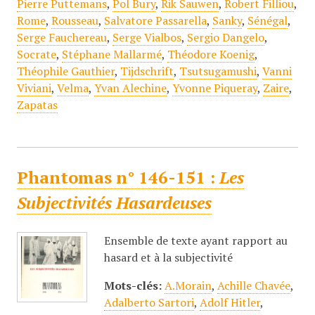
Pierre Puttemans
,
Pol Bury
,
Rik Sauwen
,
Robert Filliou
,
Rome
,
Rousseau
,
Salvatore Passarella
,
Sanky
,
Sénégal
,
Serge Fauchereau
,
Serge Vialbos
,
Sergio Dangelo
,
Socrate
,
Stéphane Mallarmé
,
Théodore Koenig
,
Théophile Gauthier
,
Tijdschrift
,
Tsutsugamushi
,
Vanni
Viviani
,
Velma
,
Yvan Alechine
,
Yvonne Piqueray
,
Zaire
,
Zapatas
Phantomas n° 146-151 :
Les
Subjectivités Hasardeuses
Ensemble de texte ayant rapport au
hasard et à la subjectivité
Mots-clés:
A.Morain
,
Achille Chavée
,
Adalberto Sartori
,
Adolf Hitler
,