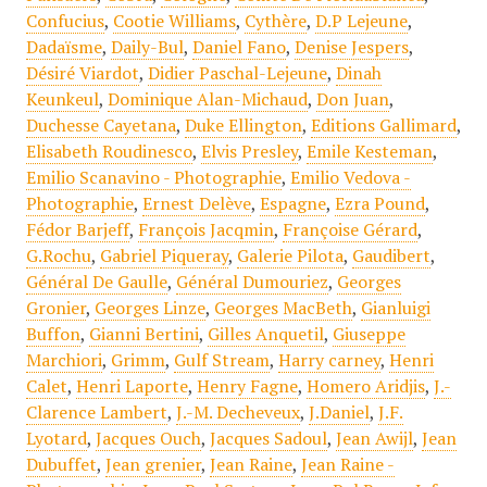
Confucius
,
Cootie Williams
,
Cythère
,
D.P Lejeune
,
Dadaïsme
,
Daily-Bul
,
Daniel Fano
,
Denise Jespers
,
Désiré Viardot
,
Didier Paschal-Lejeune
,
Dinah
Keunkeul
,
Dominique Alan-Michaud
,
Don Juan
,
Duchesse Cayetana
,
Duke Ellington
,
Editions Gallimard
,
Elisabeth Roudinesco
,
Elvis Presley
,
Emile Kesteman
,
Emilio Scanavino - Photographie
,
Emilio Vedova -
Photographie
,
Ernest Delève
,
Espagne
,
Ezra Pound
,
Fédor Barjeff
,
François Jacqmin
,
Françoise Gérard
,
G.Rochu
,
Gabriel Piqueray
,
Galerie Pilota
,
Gaudibert
,
Général De Gaulle
,
Général Dumouriez
,
Georges
Gronier
,
Georges Linze
,
Georges MacBeth
,
Gianluigi
Buffon
,
Gianni Bertini
,
Gilles Anquetil
,
Giuseppe
Marchiori
,
Grimm
,
Gulf Stream
,
Harry carney
,
Henri
Calet
,
Henri Laporte
,
Henry Fagne
,
Homero Aridjis
,
J.-
Clarence Lambert
,
J.-M. Decheveux
,
J.Daniel
,
J.F.
Lyotard
,
Jacques Ouch
,
Jacques Sadoul
,
Jean Awijl
,
Jean
Dubuffet
,
Jean grenier
,
Jean Raine
,
Jean Raine -