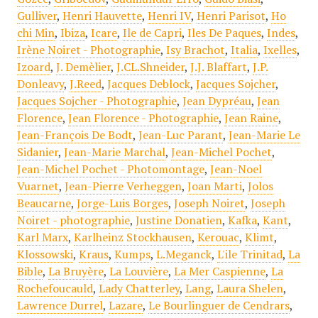
Gulliver
,
Henri Hauvette
,
Henri IV
,
Henri Parisot
,
Ho
chi Min
,
Ibiza
,
Icare
,
Ile de Capri
,
Iles De Paques
,
Indes
,
Irène Noiret - Photographie
,
Isy Brachot
,
Italia
,
Ixelles
,
Izoard
,
J. Demèlier
,
J.CL.Shneider
,
J.J. Blaffart
,
J.P.
Donleavy
,
J.Reed
,
Jacques Deblock
,
Jacques Sojcher
,
Jacques Sojcher - Photographie
,
Jean Dypréau
,
Jean
Florence
,
Jean Florence - Photographie
,
Jean Raine
,
Jean-François De Bodt
,
Jean-Luc Parant
,
Jean-Marie Le
Sidanier
,
Jean-Marie Marchal
,
Jean-Michel Pochet
,
Jean-Michel Pochet - Photomontage
,
Jean-Noel
Vuarnet
,
Jean-Pierre Verheggen
,
Joan Marti
,
Jolos
Beaucarne
,
Jorge-Luis Borges
,
Joseph Noiret
,
Joseph
Noiret - photographie
,
Justine Donatien
,
Kafka
,
Kant
,
Karl Marx
,
Karlheinz Stockhausen
,
Kerouac
,
Klimt
,
Klossowski
,
Kraus
,
Kumps
,
L.Meganck
,
L'ile Trinitad
,
La
Bible
,
La Bruyère
,
La Louvière
,
La Mer Caspienne
,
La
Rochefoucauld
,
Lady Chatterley
,
Lang
,
Laura Shelen
,
Lawrence Durrel
,
Lazare
,
Le Bourlinguer de Cendrars
,