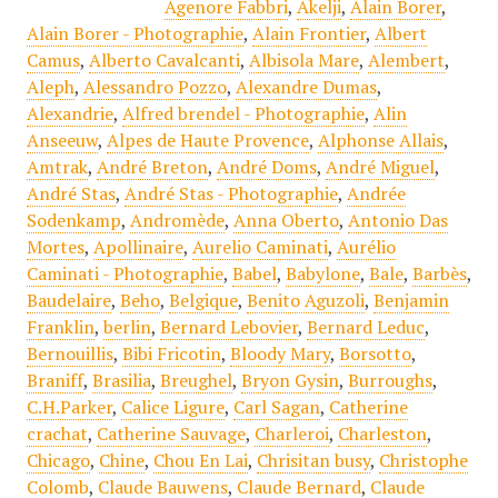
Agenore Fabbri
,
Akelji
,
Alain Borer
,
Alain Borer - Photographie
,
Alain Frontier
,
Albert
Camus
,
Alberto Cavalcanti
,
Albisola Mare
,
Alembert
,
Aleph
,
Alessandro Pozzo
,
Alexandre Dumas
,
Alexandrie
,
Alfred brendel - Photographie
,
Alin
Anseeuw
,
Alpes de Haute Provence
,
Alphonse Allais
,
Amtrak
,
André Breton
,
André Doms
,
André Miguel
,
André Stas
,
André Stas - Photographie
,
Andrée
Sodenkamp
,
Andromède
,
Anna Oberto
,
Antonio Das
Mortes
,
Apollinaire
,
Aurelio Caminati
,
Aurélio
Caminati - Photographie
,
Babel
,
Babylone
,
Bale
,
Barbès
,
Baudelaire
,
Beho
,
Belgique
,
Benito Aguzoli
,
Benjamin
Franklin
,
berlin
,
Bernard Lebovier
,
Bernard Leduc
,
Bernouillis
,
Bibi Fricotin
,
Bloody Mary
,
Borsotto
,
Braniff
,
Brasilia
,
Breughel
,
Bryon Gysin
,
Burroughs
,
C.H.Parker
,
Calice Ligure
,
Carl Sagan
,
Catherine
crachat
,
Catherine Sauvage
,
Charleroi
,
Charleston
,
Chicago
,
Chine
,
Chou En Lai
,
Chrisitan busy
,
Christophe
Colomb
,
Claude Bauwens
,
Claude Bernard
,
Claude