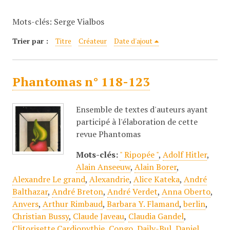
c
Mots-clés: Serge Vialbos
i
p
Trier par :
Titre
Créateur
Date d'ajout
a
l
Phantomas n° 118-123
Ensemble de textes d'auteurs ayant
participé à l'élaboration de cette
revue Phantomas
Mots-clés:
" Ripopée "
,
Adolf Hitler
,
Alain Anseeuw
,
Alain Borer
,
Alexandre Le grand
,
Alexandrie
,
Alice Kateka
,
André
Balthazar
,
André Breton
,
André Verdet
,
Anna Oberto
,
Anvers
,
Arthur Rimbaud
,
Barbara Y. Flamand
,
berlin
,
Christian Bussy
,
Claude Javeau
,
Claudia Gandel
,
Clitorisette Cardiopythie
,
Congo
,
Daily-Bul
,
Daniel