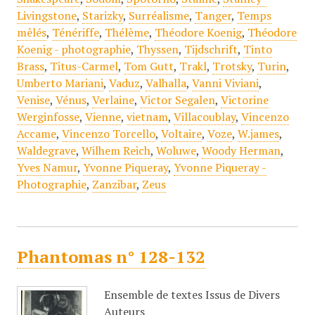
Livingstone
,
Starizky
,
Surréalisme
,
Tanger
,
Temps
mêlés
,
Ténériffe
,
Thélème
,
Théodore Koenig
,
Théodore
Koenig - photographie
,
Thyssen
,
Tijdschrift
,
Tinto
Brass
,
Titus-Carmel
,
Tom Gutt
,
Trakl
,
Trotsky
,
Turin
,
Umberto Mariani
,
Vaduz
,
Valhalla
,
Vanni Viviani
,
Venise
,
Vénus
,
Verlaine
,
Victor Segalen
,
Victorine
Werginfosse
,
Vienne
,
vietnam
,
Villacoublay
,
Vincenzo
Accame
,
Vincenzo Torcello
,
Voltaire
,
Voze
,
W.james
,
Waldegrave
,
Wilhem Reich
,
Woluwe
,
Woody Herman
,
Yves Namur
,
Yvonne Piqueray
,
Yvonne Piqueray -
Photographie
,
Zanzibar
,
Zeus
Phantomas n° 128-132
Ensemble de textes Issus de Divers
Auteurs