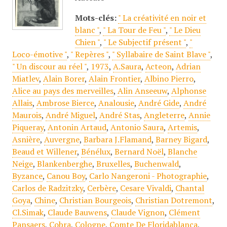
Mots-clés:
" La créativité en noir et
blanc "
,
" La Tour de Feu "
,
" Le Dieu
Chien "
,
" Le Subjectif présent "
,
"
Loco-émotive "
,
" Repères "
,
" Syllabaire de Saint Blave "
,
" Un discour au réel "
,
1973
,
A.Saura
,
Acteon
,
Adrian
Miatlev
,
Alain Borer
,
Alain Frontier
,
Albino Pierro
,
Alice au pays des merveilles
,
Alin Anseeuw
,
Alphonse
Allais
,
Ambrose Bierce
,
Analousie
,
André Gide
,
André
Maurois
,
André Miguel
,
André Stas
,
Angleterre
,
Annie
Piqueray
,
Antonin Artaud
,
Antonio Saura
,
Artemis
,
Asnière
,
Auvergne
,
Barbara J.Flamand
,
Barney Bigard
,
Beaud et Willener
,
Bénélux
,
Bernard Noël
,
Blanche
Neige
,
Blankenberghe
,
Bruxelles
,
Buchenwald
,
Byzance
,
Canou Boy
,
Carlo Nangeroni - Photographie
,
Carlos de Radzitzky
,
Cerbère
,
Cesare Vivaldi
,
Chantal
Goya
,
Chine
,
Christian Bourgeois
,
Christian Dotremont
,
Cl.Simak
,
Claude Bauwens
,
Claude Vignon
,
Clément
Pansaers
,
Cobra
,
Cologne
,
Comte De Floridablanca
,