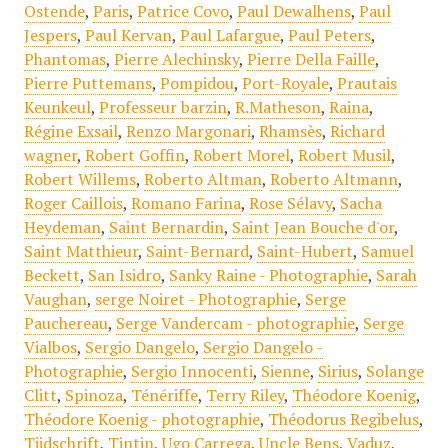
Ostende
,
Paris
,
Patrice Covo
,
Paul Dewalhens
,
Paul
Jespers
,
Paul Kervan
,
Paul Lafargue
,
Paul Peters
,
Phantomas
,
Pierre Alechinsky
,
Pierre Della Faille
,
Pierre Puttemans
,
Pompidou
,
Port-Royale
,
Prautais
Keunkeul
,
Professeur barzin
,
R.Matheson
,
Raina
,
Régine Exsail
,
Renzo Margonari
,
Rhamsès
,
Richard
wagner
,
Robert Goffin
,
Robert Morel
,
Robert Musil
,
Robert Willems
,
Roberto Altman
,
Roberto Altmann
,
Roger Caillois
,
Romano Farina
,
Rose Sélavy
,
Sacha
Heydeman
,
Saint Bernardin
,
Saint Jean Bouche d'or
,
Saint Matthieur
,
Saint-Bernard
,
Saint-Hubert
,
Samuel
Beckett
,
San Isidro
,
Sanky Raine - Photographie
,
Sarah
Vaughan
,
serge Noiret - Photographie
,
Serge
Pauchereau
,
Serge Vandercam - photographie
,
Serge
Vialbos
,
Sergio Dangelo
,
Sergio Dangelo -
Photographie
,
Sergio Innocenti
,
Sienne
,
Sirius
,
Solange
Clitt
,
Spinoza
,
Ténériffe
,
Terry Riley
,
Théodore Koenig
,
Théodore Koenig - photographie
,
Théodorus Regibelus
,
Tijdschrift
,
Tintin
,
Ugo Carrega
,
Uncle Bens
,
Vaduz
,