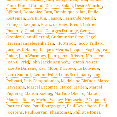
Fano
,
Daniel Giraud
,
Darr-es-Salam
,
Désiré Viardot
,
Djibouti
,
Domenico Cara
,
Dominique Allan
,
Emile
Kesteman
,
Eva Braun
,
Fausca
,
Fernande Meuris
,
François Jacqmin
,
Franz de Haes
,
Freud
,
Gabriel
Piqueray
,
Gambetta
,
Georges Dulonge
,
Georges
Gronier
,
Gianni Bertini
,
Gudmundur Erro
,
Hegel
,
Herzengangelegenheiten
,
J.P. Stroot
,
Jacob Teillard
,
Jacques J. Halber
,
Jacques Meuris
,
Jacques Sojcher
,
Jean
Raine
,
Jean Warmoes
,
Jean-pierre Brisset
,
Jérusalem
,
Joan C. Pricj
,
John Jackie Kennedy
,
Joseph Noiret
,
Josette Dufrane
,
Karl Moor
,
Kristeva
,
La Louvière
,
Lautréamont
,
Léopoldville
,
Louis Scutenaire
,
Luigi
Pelissari
,
Luis Campodonico
,
Madeleine Biefnot
,
Marcel
Havrenne
,
Marcel Lecomte
,
Marcel Marien
,
Marcel
Piqueray
,
Marion Koenig
,
Martino Oberto
,
Matadi
,
Maurice Roche
,
Michel Vachey
,
Nietzsche
,
P.Coquelet
,
Patrice Covo
,
Paul Bourgoignie
,
Paul Dewalhens
,
Paul
Joostens
,
Paul Kervan
,
Phantomas
,
Philippe Jones
,