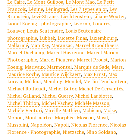
Le Caire
,
Le Mont Guilboa
,
Le Mont Mao
,
Le Petit
François
,
Lénine
,
Léningrad
,
Les 7 types en or
,
Lev
Bronstein
,
Levi-Strauss
,
Liechtenstein
,
Liliane Wouter
,
Lionel Koenig - photographie
,
Livorno
,
Londres
,
Louaver
,
Louis Scutenaire
,
Louis Scutenaire -
photographie
,
Lubbek
,
Lucette Finas
,
Luxembourg
,
Mallarmé
,
Man Ray
,
Maranzac
,
Marcel Broodthaers
,
Marcel Duchamp
,
Marcel Havrenne
,
Marcel Marien -
Photographie
,
Marcel Piqueray
,
Marcel Proust
,
Marion
Koenig
,
Marivaux
,
Marmontel
,
Marquis de Sade
,
Mars
,
Maurice Roche
,
Maurice Wijckaert
,
Max Ernst
,
Max
Loreau
,
Médina
,
Memling
,
Mendel
,
Merlin l'enchanteur
,
Michael Rotheudt
,
Michel Butor
,
Michel De Cervantès
,
Michel Galland
,
Michel Guerry
,
Michel Laùbiotte
,
Michel Thirion
,
Michel Vachey
,
Michèle Masson
,
Michèle Venturi
,
Mireille Mathieu
,
Mohican
,
Moise
,
Monod
,
Montmartre
,
Morphée
,
Moscou
,
Musil
,
Mussolini
,
Napoléon
,
Napoli
,
Nicolas Florence
,
Nicolas
Florence - Photographie
,
Nietzsche
,
Nino Soldano
,