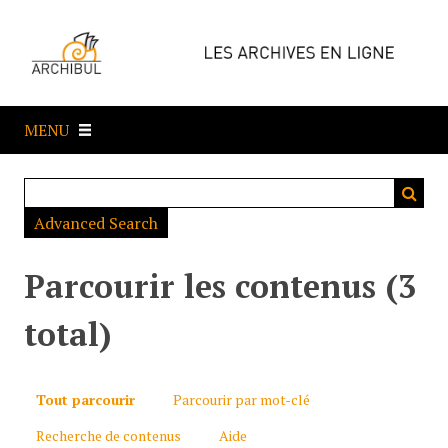
P
a
s
s
e
MENU
r
a
u
c
Advanced Search
o
n
t
Parcourir les contenus (3
e
n
total)
u
p
r
Tout parcourir
Parcourir par mot-clé
i
Recherche de contenus
Aide
n