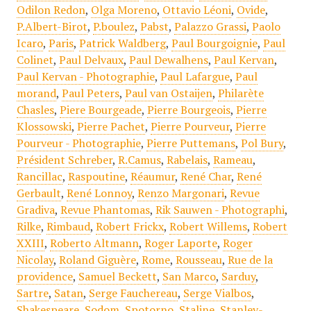
Odilon Redon
,
Olga Moreno
,
Ottavio Léoni
,
Ovide
,
P.Albert-Birot
,
P.boulez
,
Pabst
,
Palazzo Grassi
,
Paolo
Icaro
,
Paris
,
Patrick Waldberg
,
Paul Bourgoignie
,
Paul
Colinet
,
Paul Delvaux
,
Paul Dewalhens
,
Paul Kervan
,
Paul Kervan - Photographie
,
Paul Lafargue
,
Paul
morand
,
Paul Peters
,
Paul van Ostaijen
,
Philarète
Chasles
,
Piere Bourgeade
,
Pierre Bourgeois
,
Pierre
Klossowski
,
Pierre Pachet
,
Pierre Pourveur
,
Pierre
Pourveur - Photographie
,
Pierre Puttemans
,
Pol Bury
,
Président Schreber
,
R.Camus
,
Rabelais
,
Rameau
,
Rancillac
,
Raspoutine
,
Réaumur
,
René Char
,
René
Gerbault
,
René Lonnoy
,
Renzo Margonari
,
Revue
Gradiva
,
Revue Phantomas
,
Rik Sauwen - Photographi
,
Rilke
,
Rimbaud
,
Robert Frickx
,
Robert Willems
,
Robert
XXIII
,
Roberto Altmann
,
Roger Laporte
,
Roger
Nicolay
,
Roland Giguère
,
Rome
,
Rousseau
,
Rue de la
providence
,
Samuel Beckett
,
San Marco
,
Sarduy
,
Sartre
,
Satan
,
Serge Fauchereau
,
Serge Vialbos
,
Shakespeare
,
Sodom
,
Spotorno
,
Staline
,
Stanley-