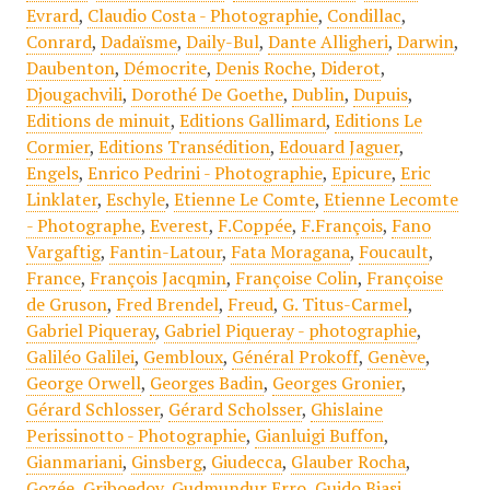
Evrard
,
Claudio Costa - Photographie
,
Condillac
,
Conrard
,
Dadaïsme
,
Daily-Bul
,
Dante Alligheri
,
Darwin
,
Daubenton
,
Démocrite
,
Denis Roche
,
Diderot
,
Djougachvili
,
Dorothé De Goethe
,
Dublin
,
Dupuis
,
Editions de minuit
,
Editions Gallimard
,
Editions Le
Cormier
,
Editions Transédition
,
Edouard Jaguer
,
Engels
,
Enrico Pedrini - Photographie
,
Epicure
,
Eric
Linklater
,
Eschyle
,
Etienne Le Comte
,
Etienne Lecomte
- Photographe
,
Everest
,
F.Coppée
,
F.François
,
Fano
Vargaftig
,
Fantin-Latour
,
Fata Moragana
,
Foucault
,
France
,
François Jacqmin
,
Françoise Colin
,
Françoise
de Gruson
,
Fred Brendel
,
Freud
,
G. Titus-Carmel
,
Gabriel Piqueray
,
Gabriel Piqueray - photographie
,
Galiléo Galilei
,
Gembloux
,
Général Prokoff
,
Genève
,
George Orwell
,
Georges Badin
,
Georges Gronier
,
Gérard Schlosser
,
Gérard Scholsser
,
Ghislaine
Perissinotto - Photographie
,
Gianluigi Buffon
,
Gianmariani
,
Ginsberg
,
Giudecca
,
Glauber Rocha
,
Gozée
,
Griboedov
,
Gudmundur Erro
,
Guido Biasi
,