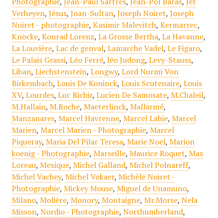
Photographie
,
Jean-Paul Sartres
,
Jean-Pol Baras
,
Jef
Verheyen
,
Jésus
,
Joan-Sultan
,
Joseph Noiret
,
Joseph
Noiret - photographie
,
Kasimir Malevitch
,
Kermarrec
,
Knocke
,
Konrad Lorenz
,
La Grosse Bertha
,
La Havanne
,
La Louvière
,
Lac de genval
,
Lamarche Vadel
,
Le Figaro
,
Le Palais Grassi
,
Léo Ferré
,
léo Judong
,
Levy-Stauss
,
Liban
,
Liechstenstein
,
Longwy
,
Lord Nurmi Von
Birkembach
,
Louis De Koninck
,
Louis Scutenaire
,
Louis
XV
,
Lourdes
,
Luc Richir
,
Lucien De Samosate
,
M.Chaleil
,
M.Hallain
,
M.Roche
,
Maeterlinck
,
Mallarmé
,
Manzanares
,
Marcel Havrenne
,
Marcel Labie
,
Marcel
Marien
,
Marcel Marien - Photographie
,
Marcel
Piqueray
,
Maria Del Pilar Teresa
,
Marie Noel
,
Marion
koenig - Photographie
,
Marseille
,
Maurice Roquet
,
Max
Loreau
,
Mexique
,
Michel Galland
,
Michel Polnareff
,
Michel Vachey
,
Michel Vokaer
,
Michèle Noiret -
Photographie
,
Mickey Mouse
,
Miguel de Unamuno
,
Milano
,
Molière
,
Monory
,
Montaigne
,
Mr.Morse
,
Nela
Misson
,
Nordio - Photographie
,
Northumberland
,