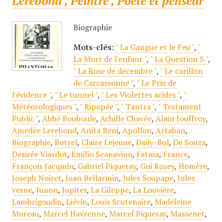
Lerebond , Peintre , Poète et penseur
Biographie
Mots-clés:
" La Gangue et le Feu "
,
"
La Mort de l'enfant "
,
" La Question S "
,
" La Rose de décembre "
,
" Le carillon
de Carcassonne "
,
" Le Prix de
l'évidence "
,
" Le tunnel "
,
" Les Violettes acides "
,
"
Météorologiques "
,
" Ripopée "
,
" Tantra "
,
" Testament
Public "
,
Abbé Bouboule
,
Achille Chavée
,
Alain Jouffroy
,
Amedée Lerebond
,
Anita Beni
,
Apollon
,
Artaban
,
Biographie
,
Botrel
,
Claire Lejeune
,
Daily-Bul
,
De Souza
,
Desirée Viardot
,
Emilio Scanavino
,
Fatma
,
France
,
François Jacqmin
,
Gabriel Piqueray
,
Gui Rosey
,
Homère
,
Joseph Noiret
,
Juan Bellarmin
,
Jules Soupape
,
Jules
verne
,
Junon
,
Jupiter
,
La Gileppe
,
La Louvière
,
Lambrigoudin
,
Liévin
,
Louis Scutenaire
,
Madeleine
Moreau
,
Marcel Havrenne
,
Marcel Piqueray
,
Massenet
,