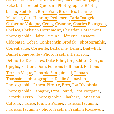
Belzébuth
,
benoit Quersin - Photographie
,
Béotie
,
berlin
,
Boitsfort
,
Boris Vian
,
Bruxelles
,
Camille
Mauclair
,
Carl-Henning Pedersen
,
Carla Dangelo
,
Catherine Valogne
,
Cérisy
,
Cézanne
,
Charles Bourgeois
,
Chelsea
,
Christian Dotremont
,
Christian Dotremont -
photographie
,
Claire Lejeune
,
Clément Pansaers
,
Cléopatre
,
Cobra
,
Conistantin Brodzki - photographie
,
Copenhague
,
Corneille
,
Dadaïsme
,
Dahut
,
Daily-Bul
,
Daniel pomereulle - Photographie
,
Delacroix
,
Delmotte
,
Descartes
,
Duke Ellington
,
Edition Giorgio
Upiglio
,
Editions Doin
,
Editions Gallimard
,
Editions Le
Terrain Vague
,
Edoardo Sanguinetti
,
Edouard
Toussaint - photographie
,
Emilio Scanavino -
Photographie
,
Ernest Pirotte
,
Eros
,
Esa D'Albisola -
Photographie
,
Espagne
,
Ezra Pound
,
Fata Morgana
,
Ferraris
,
Ferro - Photographie
,
Flaubert
,
Fondation
Cultura
,
France
,
Francis Ponge
,
François Jacqmin
,
François Jacqmin - photographie
,
Franklin Roosevelt
,