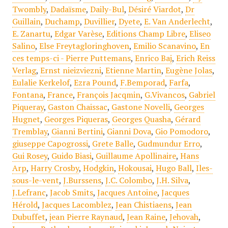
Twombly
,
Dadaïsme
,
Daily-Bul
,
Désiré Viardot
,
Dr
Guillain
,
Duchamp
,
Duvillier
,
Dyete
,
E. Van Anderlecht
,
E. Zanartu
,
Edgar Varèse
,
Editions Champ Libre
,
Eliseo
Salino
,
Else Freytagloringhoven
,
Emilio Scanavino
,
En
ces temps-ci - Pierre Puttemans
,
Enrico Baj
,
Erich Reiss
Verlag
,
Ernst nieizviezni
,
Etienne Martin
,
Eugène Jolas
,
Eulalie Kerkelof
,
Ezra Pound
,
F.Bemporad
,
Farfa
,
Fontana
,
France
,
François Jacqmin
,
G.Vivancos
,
Gabriel
Piqueray
,
Gaston Chaissac
,
Gastone Novelli
,
Georges
Hugnet
,
Georges Piqueras
,
Georges Quasha
,
Gérard
Tremblay
,
Gianni Bertini
,
Gianni Dova
,
Gio Pomodoro
,
giuseppe Capogrossi
,
Grete Balle
,
Gudmundur Erro
,
Gui Rosey
,
Guido Biasi
,
Guillaume Apollinaire
,
Hans
Arp
,
Harry Crosby
,
Hodgkin
,
Hokousai
,
Hugo Ball
,
Iles-
sous-le-vent
,
J.Burssens
,
J.C. Colombo
,
J.H. Silva
,
J.Lefranc
,
Jacob Smits
,
Jacques Antoine
,
Jacques
Hérold
,
Jacques Lacomblez
,
Jean Chistiaens
,
Jean
Dubuffet
,
jean Pierre Raynaud
,
Jean Raine
,
Jehovah
,