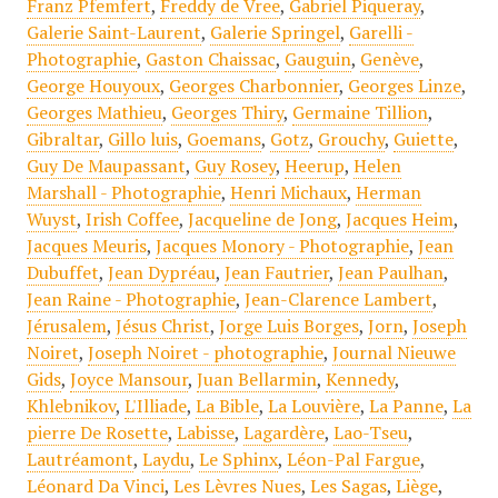
Franz Pfemfert
,
Freddy de Vree
,
Gabriel Piqueray
,
Galerie Saint-Laurent
,
Galerie Springel
,
Garelli -
Photographie
,
Gaston Chaissac
,
Gauguin
,
Genève
,
George Houyoux
,
Georges Charbonnier
,
Georges Linze
,
Georges Mathieu
,
Georges Thiry
,
Germaine Tillion
,
Gibraltar
,
Gillo luis
,
Goemans
,
Gotz
,
Grouchy
,
Guiette
,
Guy De Maupassant
,
Guy Rosey
,
Heerup
,
Helen
Marshall - Photographie
,
Henri Michaux
,
Herman
Wuyst
,
Irish Coffee
,
Jacqueline de Jong
,
Jacques Heim
,
Jacques Meuris
,
Jacques Monory - Photographie
,
Jean
Dubuffet
,
Jean Dypréau
,
Jean Fautrier
,
Jean Paulhan
,
Jean Raine - Photographie
,
Jean-Clarence Lambert
,
Jérusalem
,
Jésus Christ
,
Jorge Luis Borges
,
Jorn
,
Joseph
Noiret
,
Joseph Noiret - photographie
,
Journal Nieuwe
Gids
,
Joyce Mansour
,
Juan Bellarmin
,
Kennedy
,
Khlebnikov
,
L'Illiade
,
La Bible
,
La Louvière
,
La Panne
,
La
pierre De Rosette
,
Labisse
,
Lagardère
,
Lao-Tseu
,
Lautréamont
,
Laydu
,
Le Sphinx
,
Léon-Pal Fargue
,
Léonard Da Vinci
,
Les Lèvres Nues
,
Les Sagas
,
Liège
,