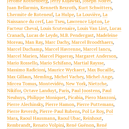
Jerome Rothenberg
,
Jerzy Kujawski
,
Joseph Noiret
,
Juan Bellarmin
,
Kenneth Rexroth
,
Kurt Schwitters
,
L'hermite de Roteneuf
,
La Hulpe
,
La Louvière
,
La
Naissance du cerf
,
Lao Tseu
,
Lawrence Lipton
,
Le
Facteur Cheval
,
Louis Scutenaire
,
Louis Van Lint
,
Lucas
Cranach
,
Lucas de Leyde
,
M.B. Pendergast
,
Madeleine
Moreau
,
Man Ray
,
Marc Dachy
,
Marcel Broodthaers
,
Marcel Duchamp
,
Marcel Havrenne
,
Marcel Iancu
,
Marcel Marien
,
Marcel Piqueray
,
Margaret Anderson
,
Mario Rossello
,
Mario Schifano
,
Martial Raysse
,
Massimo Radicioni
,
Maurice Wyckaert
,
Max Bucaille
,
Max Gillaux
,
Memling
,
Michel Vachey
,
Michel-Ange
,
Mircea Tomus
,
Montevidéo
,
New York
,
Nietzche
,
Nikifor
,
Octave Landuyt
,
Paris
,
Paul Joostens
,
Paul
Neuhuys
,
Philippe Moniquet
,
Picabia
,
Piero Manzoni
,
Pierre Alechinsky
,
Pierre Hamon
,
Pierre Puttemans
,
Pierre Reverdy
,
Pierre-Paul Rubens
,
Pol Le Roy
,
Pol
Mara
,
Raoul Hausmann
,
Raoul Ubac
,
Reinhout
,
Rembrandt
,
Renato Volpini
,
René Guénon
,
René