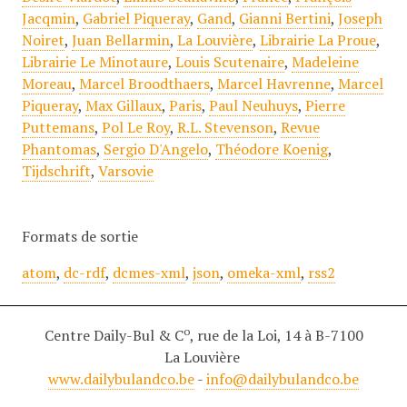
Jacqmin
,
Gabriel Piqueray
,
Gand
,
Gianni Bertini
,
Joseph
Noiret
,
Juan Bellarmin
,
La Louvière
,
Librairie La Proue
,
Librairie Le Minotaure
,
Louis Scutenaire
,
Madeleine
Moreau
,
Marcel Broodthaers
,
Marcel Havrenne
,
Marcel
Piqueray
,
Max Gillaux
,
Paris
,
Paul Neuhuys
,
Pierre
Puttemans
,
Pol Le Roy
,
R.L. Stevenson
,
Revue
Phantomas
,
Sergio D'Angelo
,
Théodore Koenig
,
Tijdschrift
,
Varsovie
Formats de sortie
atom
,
dc-rdf
,
dcmes-xml
,
json
,
omeka-xml
,
rss2
o
Centre Daily-Bul & C
, rue de la Loi, 14 à B-7100
La Louvière
www.dailybulandco.be
-
info@dailybulandco.be