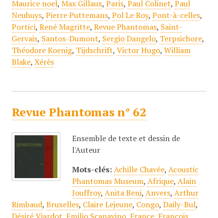
Maurice noel
,
Max Gillaux
,
Paris
,
Paul Colinet
,
Paul
Neuhuys
,
Pierre Puttemans
,
Pol Le Roy
,
Pont-à-celles
,
Portici
,
René Magritte
,
Revue Phantomas
,
Saint-
Gervais
,
Santos-Dumont
,
Sergio Dangelo
,
Terpsichore
,
Théodore Koenig
,
Tijdschrift
,
Victor Hugo
,
William
Blake
,
Xérès
Revue Phantomas n° 62
Ensemble de texte et dessin de
l'Auteur
Mots-clés:
Achille Chavée
,
Acoustic
Phantomas Museum
,
Afrique
,
Alain
Jouffroy
,
Anita Beni
,
Anvers
,
Arthur
Rimbaud
,
Bruxelles
,
Claire Lejeune
,
Congo
,
Daily-Bul
,
Désiré Viardot
,
Emilio Scanavino
,
France
,
François