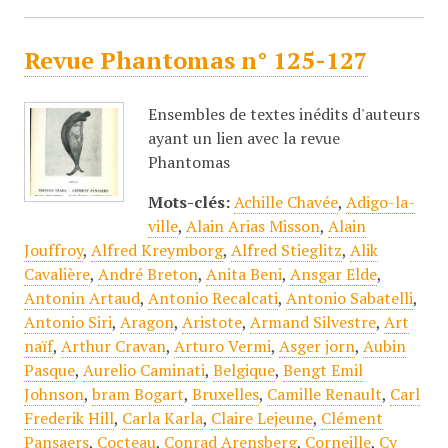
Revue Phantomas n° 125-127
Ensembles de textes inédits d'auteurs
ayant un lien avec la revue
Phantomas
Mots-clés:
Achille Chavée
,
Adigo-la-
ville
,
Alain Arias Misson
,
Alain
Jouffroy
,
Alfred Kreymborg
,
Alfred Stieglitz
,
Alik
Cavalière
,
André Breton
,
Anita Beni
,
Ansgar Elde
,
Antonin Artaud
,
Antonio Recalcati
,
Antonio Sabatelli
,
Antonio Siri
,
Aragon
,
Aristote
,
Armand Silvestre
,
Art
naïf
,
Arthur Cravan
,
Arturo Vermi
,
Asger jorn
,
Aubin
Pasque
,
Aurelio Caminati
,
Belgique
,
Bengt Emil
Johnson
,
bram Bogart
,
Bruxelles
,
Camille Renault
,
Carl
Frederik Hill
,
Carla Karla
,
Claire Lejeune
,
Clément
Pansaers
,
Cocteau
,
Conrad Arensberg
,
Corneille
,
Cy