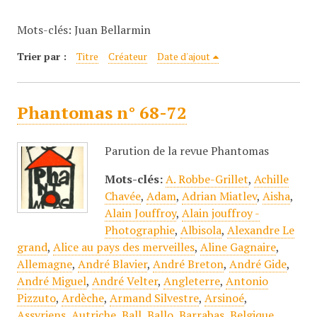
c
Mots-clés: Juan Bellarmin
i
p
Trier par :
Titre
Créateur
Date d'ajout
a
l
Phantomas n° 68-72
Parution de la revue Phantomas
Mots-clés:
A. Robbe-Grillet
,
Achille
Chavée
,
Adam
,
Adrian Miatlev
,
Aisha
,
Alain Jouffroy
,
Alain jouffroy -
Photographie
,
Albisola
,
Alexandre Le
grand
,
Alice au pays des merveilles
,
Aline Gagnaire
,
Allemagne
,
André Blavier
,
André Breton
,
André Gide
,
André Miguel
,
André Velter
,
Angleterre
,
Antonio
Pizzuto
,
Ardèche
,
Armand Silvestre
,
Arsinoé
,
Assyriens
,
Autriche
,
Ball
,
Ballo
,
Barrabas
,
Belgique
,