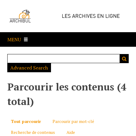
P
a
s
s
e
MENU
r
a
u
c
Advanced Search
o
n
t
Parcourir les contenus (4
e
n
total)
u
p
r
Tout parcourir
Parcourir par mot-clé
i
Recherche de contenus
Aide
n