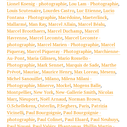
Lionel Koenig - photographie
,
Lou Lam - Photographie
,
Louis Scutenaire
,
Lourdes Castro
,
Luc Etienne
,
Lucio
Fontana - Photographie
,
Macédoine
,
Maeterlinck
,
Mallarmé
,
Man Ray
,
Marcel Allain
,
Marcel Béalu
,
Marcel Broothaers
,
Marcel Duchamp
,
Marcel
Havrenne
,
Marcel Lecomte
,
Marcel Lecomte -
photographie
,
Marcel Marien - Photographie
,
Marcel
Piqueray
,
Marcel Piqueray - Photographie
,
Marchienne-
Au-Pont
,
Maria Gilissen
,
Mario Rossello -
Photographie
,
Mark Sennet
,
Marquis de Sade
,
Marthe
Prévot
,
Mauriac
,
Maurice Henry
,
Max Loreau
,
Mesens
,
Michel Sanouillet
,
Milano
,
Milena Milani -
Photographie
,
Minerve
,
Mockel
,
Mogens Balle
,
Montpellier
,
New York
,
New-Gallerie Smith
,
Nicolas
Marr
,
Nieuport
,
Noël Arnaud
,
Norman Brown
,
O.Schellekens
,
Osterlin
,
P.Seghers
,
Paris
,
Patrizia
Vicinelli
,
Paul Bourgoignie
,
Paul Bourgoignie -
photographie
,
Paul Colinet
,
Paul Eluard
,
Paul Neuhuys
,
Paul Nougé
,
Paul Valéry
,
Phantomas
,
Phillip Martin -