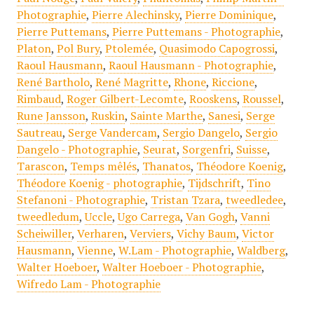
Photographie
,
Pierre Alechinsky
,
Pierre Dominique
,
Pierre Puttemans
,
Pierre Puttemans - Photographie
,
Platon
,
Pol Bury
,
Ptolemée
,
Quasimodo Capogrossi
,
Raoul Hausmann
,
Raoul Hausmann - Photographie
,
René Bartholo
,
René Magritte
,
Rhone
,
Riccione
,
Rimbaud
,
Roger Gilbert-Lecomte
,
Rooskens
,
Roussel
,
Rune Jansson
,
Ruskin
,
Sainte Marthe
,
Sanesi
,
Serge
Sautreau
,
Serge Vandercam
,
Sergio Dangelo
,
Sergio
Dangelo - Photographie
,
Seurat
,
Sorgenfri
,
Suisse
,
Tarascon
,
Temps mêlés
,
Thanatos
,
Théodore Koenig
,
Théodore Koenig - photographie
,
Tijdschrift
,
Tino
Stefanoni - Photographie
,
Tristan Tzara
,
tweedledee
,
tweedledum
,
Uccle
,
Ugo Carrega
,
Van Gogh
,
Vanni
Scheiwiller
,
Verharen
,
Verviers
,
Vichy Baum
,
Victor
Hausmann
,
Vienne
,
W.Lam - Photographie
,
Waldberg
,
Walter Hoeboer
,
Walter Hoeboer - Photographie
,
Wifredo Lam - Photographie