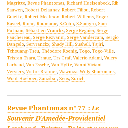
Magritte
,
Revue Phantomas
,
Richard Huelsenbeck
,
Rik
Sauwen
,
Robert Delaunay
,
Robert Filiou
,
Robert
Guiette
,
Robert Mcalmon
,
Robert Willems
,
Roger
Raveel
,
Rome
,
Roumanie
,
S.Cohn
,
S.Samyro
,
Sam
Putnam
,
Sébastien Vranckx
,
Serge Beguier
,
Serge
Fauchereau
,
Serge Rezvanni
,
Serge Vandercam
,
Sergio
Dangelo
,
Servranckx
,
Shady Hill
,
Suaheli
,
Tajiri
,
Tchouang-Tseu
,
Théodore Koenig
,
Togo
,
Togo-Ville
,
Tristan Tzara
,
Urmuz
,
Urs Graf
,
Valerio Adami
,
Valery
Larbaud
,
Van Essche
,
Van Hyfte
,
Vanni Viviani
,
Verviers
,
Victor Brauner
,
Wawinza
,
Willy Shuermans
,
Wout Hoeboer
,
Zanzibar
,
Zeus
,
Zurich
Revue Phantomas n° 77 :
Le
Souvenir D'Amedée-Providentiel