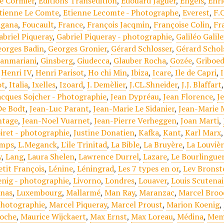
Le Cormier
,
Editions Transédition
,
Edouard Jaguer
,
Engels
,
Enri
tienne Le Comte
,
Etienne Lecomte - Photographe
,
Everest
,
F.
agana
,
Foucault
,
France
,
François Jacqmin
,
Françoise Colin
,
Fr
abriel Piqueray
,
Gabriel Piqueray - photographie
,
Galiléo Galile
eorges Badin
,
Georges Gronier
,
Gérard Schlosser
,
Gérard Schol
ianmariani
,
Ginsberg
,
Giudecca
,
Glauber Rocha
,
Gozée
,
Griboe
,
Henri IV
,
Henri Parisot
,
Ho chi Min
,
Ibiza
,
Icare
,
Ile de Capri
,
ot
,
Italia
,
Ixelles
,
Izoard
,
J. Demèlier
,
J.CL.Shneider
,
J.J. Blaffart
acques Sojcher - Photographie
,
Jean Dypréau
,
Jean Florence
,
J
De Bodt
,
Jean-Luc Parant
,
Jean-Marie Le Sidanier
,
Jean-Marie 
tage
,
Jean-Noel Vuarnet
,
Jean-Pierre Verheggen
,
Joan Marti
,
iret - photographie
,
Justine Donatien
,
Kafka
,
Kant
,
Karl Marx
mps
,
L.Meganck
,
L'ile Trinitad
,
La Bible
,
La Bruyère
,
La Louviè
y
,
Lang
,
Laura Shelen
,
Lawrence Durrel
,
Lazare
,
Le Bourlingue
etit François
,
Lénine
,
Léningrad
,
Les 7 types en or
,
Lev Bronst
enig - photographie
,
Livorno
,
Londres
,
Louaver
,
Louis Scutenai
inas
,
Luxembourg
,
Mallarmé
,
Man Ray
,
Maranzac
,
Marcel Broo
Photographie
,
Marcel Piqueray
,
Marcel Proust
,
Marion Koenig
,
Roche
,
Maurice Wijckaert
,
Max Ernst
,
Max Loreau
,
Médina
,
Mem