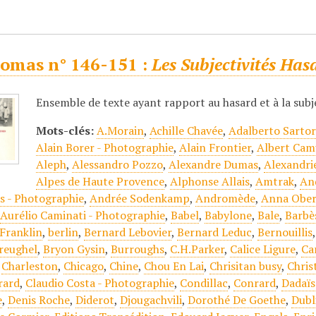
omas n° 146-151 :
Les Subjectivités Has
Ensemble de texte ayant rapport au hasard et à la subj
Mots-clés:
A.Morain
,
Achille Chavée
,
Adalberto Sartor
Alain Borer - Photographie
,
Alain Frontier
,
Albert Cam
Aleph
,
Alessandro Pozzo
,
Alexandre Dumas
,
Alexandri
Alpes de Haute Provence
,
Alphonse Allais
,
Amtrak
,
An
s - Photographie
,
Andrée Sodenkamp
,
Andromède
,
Anna Ober
,
Aurélio Caminati - Photographie
,
Babel
,
Babylone
,
Bale
,
Barbè
Franklin
,
berlin
,
Bernard Lebovier
,
Bernard Leduc
,
Bernouillis
reughel
,
Bryon Gysin
,
Burroughs
,
C.H.Parker
,
Calice Ligure
,
Ca
,
Charleston
,
Chicago
,
Chine
,
Chou En Lai
,
Chrisitan busy
,
Chri
rard
,
Claudio Costa - Photographie
,
Condillac
,
Conrard
,
Dadaï
e
,
Denis Roche
,
Diderot
,
Djougachvili
,
Dorothé De Goethe
,
Dubl