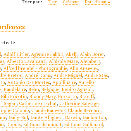
Trier par :
Titre
Créateur
Date d'ajout
ardeuses
ectivité
i
,
Adolf Hitler
,
Agenore Fabbri
,
Akelji
,
Alain Borer
,
us
,
Alberto Cavalcanti
,
Albisola Mare
,
Alembert
,
e
,
Alfred brendel - Photographie
,
Alin Anseeuw
,
dré Breton
,
André Doms
,
André Miguel
,
André Stas
,
to
,
Antonio Das Mortes
,
Apollinaire
,
Aurelio
s
,
Baudelaire
,
Beho
,
Belgique
,
Benito Aguzoli
,
,
Bibi Fricotin
,
Bloody Mary
,
Borsotto
,
Braniff
,
rl Sagan
,
Catherine crachat
,
Catherine Sauvage
,
stophe Colomb
,
Claude Bauwens
,
Claude Bernard
,
sme
,
Daily-Bul
,
Dante Alligheri
,
Darwin
,
Daubenton
,
in
,
Dupuis
,
Editions de minuit
,
Editions Gallimard
,