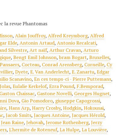
vec la revue Phantomas
Misson
,
Alain Jouffroy
,
Alfred Kreymborg
,
Alfred
gar Elde
,
Antonin Artaud
,
Antonio Recalcati
,
nd Silvestre
,
Art naïf
,
Arthur Cravan
,
Arturo
gique
,
Bengt Emil Johnson
,
bram Bogart
,
Bruxelles
,
Pansaers
,
Cocteau
,
Conrad Arensberg
,
Corneille
,
Cy
villier
,
Dyete
,
E. Van Anderlecht
,
E. Zanartu
,
Edgar
ilio Scanavino
,
En ces temps-ci - Pierre Puttemans
,
Jolas
,
Eulalie Kerkelof
,
Ezra Pound
,
F.Bemporad
,
Gaston Chaissac
,
Gastone Novelli
,
Georges Hugnet
,
nni Dova
,
Gio Pomodoro
,
giuseppe Capogrossi
,
ire
,
Hans Arp
,
Harry Crosby
,
Hodgkin
,
Hokousai
,
nc
,
Jacob Smits
,
Jacques Antoine
,
Jacques Hérold
,
,
Jean Raine
,
Jehovah
,
Jerome Rothenberg
,
Jerzy
ers
,
L'hermite de Roteneuf
,
La Hulpe
,
La Louvière
,