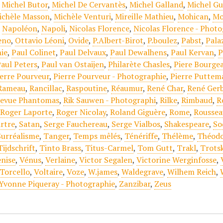
,
Michel Butor
,
Michel De Cervantès
,
Michel Galland
,
Michel Gu
ichèle Masson
,
Michèle Venturi
,
Mireille Mathieu
,
Mohican
,
Mo
,
Napoléon
,
Napoli
,
Nicolas Florence
,
Nicolas Florence - Phot
eno
,
Ottavio Léoni
,
Ovide
,
P.Albert-Birot
,
P.boulez
,
Pabst
,
Pala
ie
,
Paul Colinet
,
Paul Delvaux
,
Paul Dewalhens
,
Paul Kervan
,
P
aul Peters
,
Paul van Ostaijen
,
Philarète Chasles
,
Piere Bourge
ierre Pourveur
,
Pierre Pourveur - Photographie
,
Pierre Puttem
Rameau
,
Rancillac
,
Raspoutine
,
Réaumur
,
René Char
,
René Ger
evue Phantomas
,
Rik Sauwen - Photographi
,
Rilke
,
Rimbaud
,
R
,
Roger Laporte
,
Roger Nicolay
,
Roland Giguère
,
Rome
,
Roussea
rtre
,
Satan
,
Serge Fauchereau
,
Serge Vialbos
,
Shakespeare
,
S
Surréalisme
,
Tanger
,
Temps mêlés
,
Ténériffe
,
Thélème
,
Théodo
Tijdschrift
,
Tinto Brass
,
Titus-Carmel
,
Tom Gutt
,
Trakl
,
Trots
nise
,
Vénus
,
Verlaine
,
Victor Segalen
,
Victorine Werginfosse
,
Torcello
,
Voltaire
,
Voze
,
W.james
,
Waldegrave
,
Wilhem Reich
,
Yvonne Piqueray - Photographie
,
Zanzibar
,
Zeus