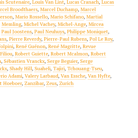
is Scutenaire
,
Louis Van Lint
,
Lucas Cranach
,
Lucas
rcel Broodthaers
,
Marcel Duchamp
,
Marcel
erson
,
Mario Rossello
,
Mario Schifano
,
Martial
,
Memling
,
Michel Vachey
,
Michel-Ange
,
Mircea
,
Paul Joostens
,
Paul Neuhuys
,
Philippe Moniquet
,
ans
,
Pierre Reverdy
,
Pierre-Paul Rubens
,
Pol Le Roy
,
olpini
,
René Guénon
,
René Magritte
,
Revue
Filiou
,
Robert Guiette
,
Robert Mcalmon
,
Robert
m
,
Sébastien Vranckx
,
Serge Beguier
,
Serge
ckx
,
Shady Hill
,
Suaheli
,
Tajiri
,
Tchouang-Tseu
,
erio Adami
,
Valery Larbaud
,
Van Essche
,
Van Hyfte
,
t Hoeboer
,
Zanzibar
,
Zeus
,
Zurich