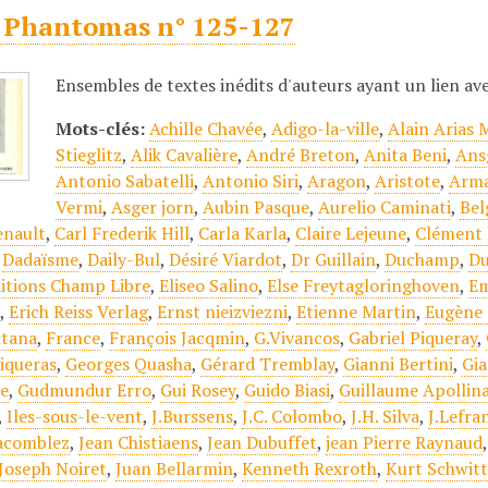
 Phantomas n° 125-127
Ensembles de textes inédits d'auteurs ayant un lien a
Mots-clés:
Achille Chavée
,
Adigo-la-ville
,
Alain Arias 
Stieglitz
,
Alik Cavalière
,
André Breton
,
Anita Beni
,
Ans
Antonio Sabatelli
,
Antonio Siri
,
Aragon
,
Aristote
,
Arma
Vermi
,
Asger jorn
,
Aubin Pasque
,
Aurelio Caminati
,
Bel
enault
,
Carl Frederik Hill
,
Carla Karla
,
Claire Lejeune
,
Clément 
,
Dadaïsme
,
Daily-Bul
,
Désiré Viardot
,
Dr Guillain
,
Duchamp
,
Du
itions Champ Libre
,
Eliseo Salino
,
Else Freytagloringhoven
,
Em
j
,
Erich Reiss Verlag
,
Ernst nieizviezni
,
Etienne Martin
,
Eugène 
tana
,
France
,
François Jacqmin
,
G.Vivancos
,
Gabriel Piqueray
,
iqueras
,
Georges Quasha
,
Gérard Tremblay
,
Gianni Bertini
,
Gia
le
,
Gudmundur Erro
,
Gui Rosey
,
Guido Biasi
,
Guillaume Apollina
,
Iles-sous-le-vent
,
J.Burssens
,
J.C. Colombo
,
J.H. Silva
,
J.Lefra
acomblez
,
Jean Chistiaens
,
Jean Dubuffet
,
jean Pierre Raynaud
Joseph Noiret
,
Juan Bellarmin
,
Kenneth Rexroth
,
Kurt Schwitt