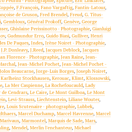
co Pedrini - Photographie
,
Epicure
,
Eric Linklater
,
Coppée
,
F.François
,
Fano Vargaftig
,
Fantin-Latour
,
ançoise de Gruson
,
Fred Brendel
,
Freud
,
G. Titus-
i
,
Gembloux
,
Général Prokoff
,
Genève
,
George
sser
,
Ghislaine Perissinotto - Photographie
,
Gianluigi
dov
,
Gudmundur Erro
,
Guido Biasi
,
Gulliver
,
Henri
Iles De Paques
,
Indes
,
Irène Noiret - Photographie
,
,
J.P. Donleavy
,
J.Reed
,
Jacques Deblock
,
Jacques
ean Florence - Photographie
,
Jean Raine
,
Jean-
Marchal
,
Jean-Michel Pochet
,
Jean-Michel Pochet -
Jolos Beaucarne
,
Jorge-Luis Borges
,
Joseph Noiret
,
,
Karlheinz Stockhausen
,
Kerouac
,
Klimt
,
Klossowski
,
re
,
La Mer Caspienne
,
La Rochefoucauld
,
Lady
r de Cendrars
,
Le Caire
,
Le Mont Guilboa
,
Le Mont
ein
,
Levi-Strauss
,
Liechtenstein
,
Liliane Wouter
,
re
,
Louis Scutenaire - photographie
,
Lubbek
,
dthaers
,
Marcel Duchamp
,
Marcel Havrenne
,
Marcel
Marivaux
,
Marmontel
,
Marquis de Sade
,
Mars
,
ling
,
Mendel
,
Merlin l'enchanteur
,
Michael