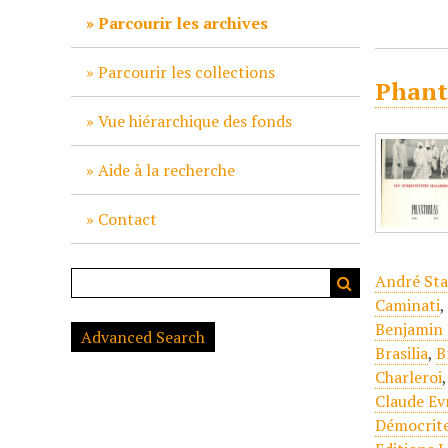
c
Parcourir les archives
i
p
Parcourir les collections
Phant
a
l
Vue hiérarchique des fonds
Aide à la recherche
Contact
André Sta
Caminati
Benjamin 
Advanced Search
Brasilia
,
B
Charleroi
Claude Ev
Démocrit