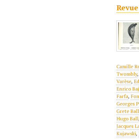
Revue
Camille R
Twombly
Varèse
,
Ed
Enrico Ba
Farfa
,
Fon
Georges P
Grete Bal
Hugo Ball
Jacques L
Kujawski
,