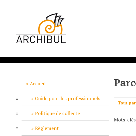
P
a
s
s
e
r
a
u
c
o
n
Parc
t
Accueil
e
n
Guide pour les professionnels
Tout par
u
p
Politique de collecte
Mots-clés
r
i
Règlement
n