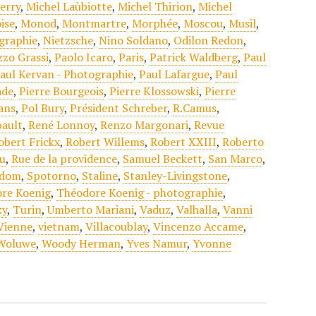
erry
,
Michel Laùbiotte
,
Michel Thirion
,
Michel
ise
,
Monod
,
Montmartre
,
Morphée
,
Moscou
,
Musil
,
ographie
,
Nietzsche
,
Nino Soldano
,
Odilon Redon
,
zzo Grassi
,
Paolo Icaro
,
Paris
,
Patrick Waldberg
,
Paul
aul Kervan - Photographie
,
Paul Lafargue
,
Paul
ade
,
Pierre Bourgeois
,
Pierre Klossowski
,
Pierre
ans
,
Pol Bury
,
Président Schreber
,
R.Camus
,
bault
,
René Lonnoy
,
Renzo Margonari
,
Revue
obert Frickx
,
Robert Willems
,
Robert XXIII
,
Roberto
u
,
Rue de la providence
,
Samuel Beckett
,
San Marco
,
odom
,
Spotorno
,
Staline
,
Stanley-Livingstone
,
re Koenig
,
Théodore Koenig - photographie
,
ky
,
Turin
,
Umberto Mariani
,
Vaduz
,
Valhalla
,
Vanni
Vienne
,
vietnam
,
Villacoublay
,
Vincenzo Accame
,
Woluwe
,
Woody Herman
,
Yves Namur
,
Yvonne