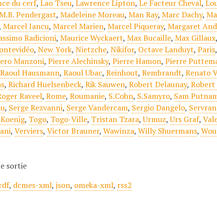
nce du cerf
,
Lao Tseu
,
Lawrence Lipton
,
Le Facteur Cheval
,
Lou
M.B. Pendergast
,
Madeleine Moreau
,
Man Ray
,
Marc Dachy
,
Ma
,
Marcel Iancu
,
Marcel Marien
,
Marcel Piqueray
,
Margaret And
ssimo Radicioni
,
Maurice Wyckaert
,
Max Bucaille
,
Max Gillaux
ontevidéo
,
New York
,
Nietzche
,
Nikifor
,
Octave Landuyt
,
Paris
iero Manzoni
,
Pierre Alechinsky
,
Pierre Hamon
,
Pierre Puttem
,
Raoul Hausmann
,
Raoul Ubac
,
Reinhout
,
Rembrandt
,
Renato V
as
,
Richard Huelsenbeck
,
Rik Sauwen
,
Robert Delaunay
,
Robert 
Roger Raveel
,
Rome
,
Roumanie
,
S.Cohn
,
S.Samyro
,
Sam Putna
au
,
Serge Rezvanni
,
Serge Vandercam
,
Sergio Dangelo
,
Servran
 Koenig
,
Togo
,
Togo-Ville
,
Tristan Tzara
,
Urmuz
,
Urs Graf
,
Val
iani
,
Verviers
,
Victor Brauner
,
Wawinza
,
Willy Shuermans
,
Wou
e sortie
rdf
,
dcmes-xml
,
json
,
omeka-xml
,
rss2