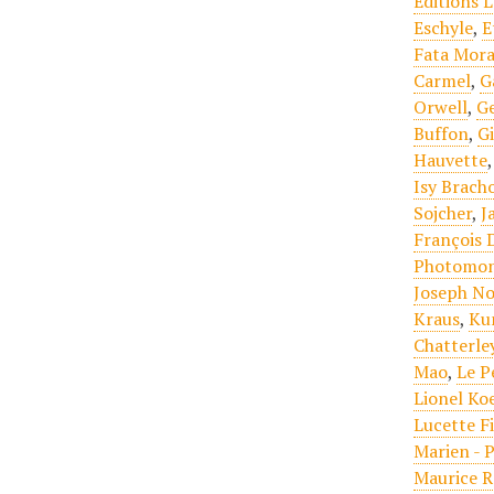
Editions 
Eschyle
,
E
Fata Mor
Carmel
,
G
Orwell
,
G
Buffon
,
G
Hauvette
Isy Brach
Sojcher
,
J
François 
Photomon
Joseph No
Kraus
,
Ku
Chatterle
Mao
,
Le P
Lionel Ko
Lucette F
Marien - 
Maurice 