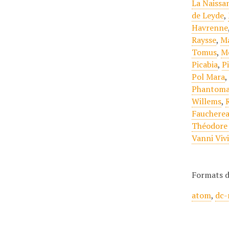
La Naissa
de Leyde
,
Havrenne
Raysse
,
Ma
Tomus
,
M
Picabia
,
P
Pol Mara
Phantom
Willems
,
Fauchere
Théodore
Vanni Viv
Formats d
atom
,
dc-