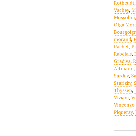
Rotheudt
Vachey
,
M
Mussolini
Olga Mor
Bourgoign
morand
,
P
Pachet
,
P
Rabelais
,
Gradiva
,
R
Altmann
Sarduy
,
Sa
Starizky
,
Thyssen
,
Viviani
,
Ve
Vincenzo 
Piqueray
,