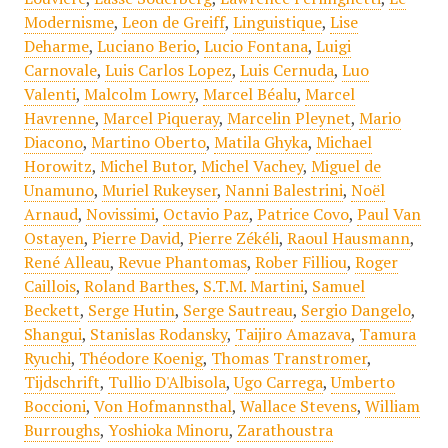
Modernisme
,
Leon de Greiff
,
Linguistique
,
Lise
Deharme
,
Luciano Berio
,
Lucio Fontana
,
Luigi
Carnovale
,
Luis Carlos Lopez
,
Luis Cernuda
,
Luo
Valenti
,
Malcolm Lowry
,
Marcel Béalu
,
Marcel
Havrenne
,
Marcel Piqueray
,
Marcelin Pleynet
,
Mario
Diacono
,
Martino Oberto
,
Matila Ghyka
,
Michael
Horowitz
,
Michel Butor
,
Michel Vachey
,
Miguel de
Unamuno
,
Muriel Rukeyser
,
Nanni Balestrini
,
Noël
Arnaud
,
Novissimi
,
Octavio Paz
,
Patrice Covo
,
Paul Van
Ostayen
,
Pierre David
,
Pierre Zékéli
,
Raoul Hausmann
,
René Alleau
,
Revue Phantomas
,
Rober Filliou
,
Roger
Caillois
,
Roland Barthes
,
S.T.M. Martini
,
Samuel
Beckett
,
Serge Hutin
,
Serge Sautreau
,
Sergio Dangelo
,
Shangui
,
Stanislas Rodansky
,
Taijiro Amazava
,
Tamura
Ryuchi
,
Théodore Koenig
,
Thomas Transtromer
,
Tijdschrift
,
Tullio D'Albisola
,
Ugo Carrega
,
Umberto
Boccioni
,
Von Hofmannsthal
,
Wallace Stevens
,
William
Burroughs
,
Yoshioka Minoru
,
Zarathoustra