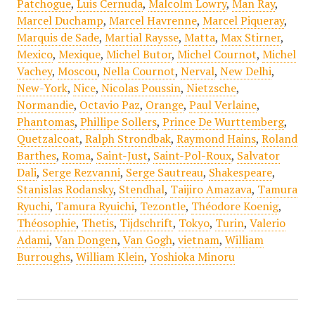
Patchogue
,
Luis Cernuda
,
Malcolm Lowry
,
Man Ray
,
Marcel Duchamp
,
Marcel Havrenne
,
Marcel Piqueray
,
Marquis de Sade
,
Martial Raysse
,
Matta
,
Max Stirner
,
Mexico
,
Mexique
,
Michel Butor
,
Michel Cournot
,
Michel
Vachey
,
Moscou
,
Nella Cournot
,
Nerval
,
New Delhi
,
New-York
,
Nice
,
Nicolas Poussin
,
Nietzsche
,
Normandie
,
Octavio Paz
,
Orange
,
Paul Verlaine
,
Phantomas
,
Phillipe Sollers
,
Prince De Wurttemberg
,
Quetzalcoat
,
Ralph Strondbak
,
Raymond Hains
,
Roland
Barthes
,
Roma
,
Saint-Just
,
Saint-Pol-Roux
,
Salvator
Dali
,
Serge Rezvanni
,
Serge Sautreau
,
Shakespeare
,
Stanislas Rodansky
,
Stendhal
,
Taijiro Amazava
,
Tamura
Ryuchi
,
Tamura Ryuichi
,
Tezontle
,
Théodore Koenig
,
Théosophie
,
Thetis
,
Tijdschrift
,
Tokyo
,
Turin
,
Valerio
Adami
,
Van Dongen
,
Van Gogh
,
vietnam
,
William
Burroughs
,
William Klein
,
Yoshioka Minoru