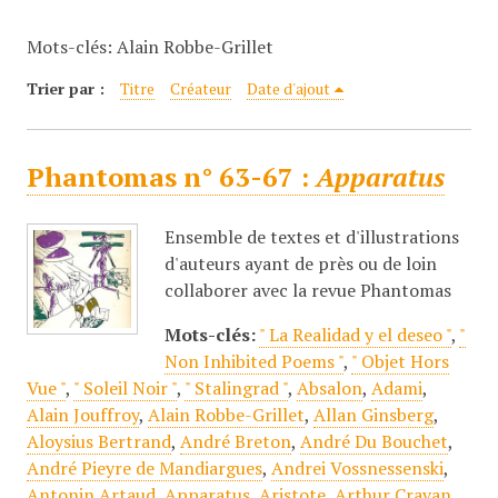
c
Mots-clés: Alain Robbe-Grillet
i
p
Trier par :
Titre
Créateur
Date d'ajout
a
l
Phantomas n° 63-67 :
Apparatus
Ensemble de textes et d'illustrations
d'auteurs ayant de près ou de loin
collaborer avec la revue Phantomas
Mots-clés:
" La Realidad y el deseo "
,
"
Non Inhibited Poems "
,
" Objet Hors
Vue "
,
" Soleil Noir "
,
" Stalingrad "
,
Absalon
,
Adami
,
Alain Jouffroy
,
Alain Robbe-Grillet
,
Allan Ginsberg
,
Aloysius Bertrand
,
André Breton
,
André Du Bouchet
,
André Pieyre de Mandiargues
,
Andrei Vossnessenski
,
Antonin Artaud
,
Apparatus
,
Aristote
,
Arthur Cravan
,