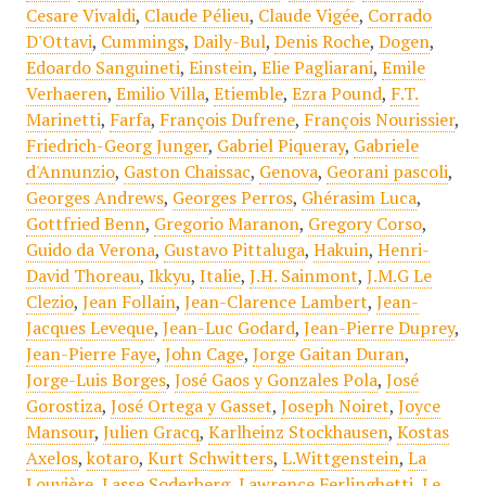
Cesare Vivaldi
,
Claude Pélieu
,
Claude Vigée
,
Corrado
D'Ottavi
,
Cummings
,
Daily-Bul
,
Denis Roche
,
Dogen
,
Edoardo Sanguineti
,
Einstein
,
Elie Pagliarani
,
Emile
Verhaeren
,
Emilio Villa
,
Etiemble
,
Ezra Pound
,
F.T.
Marinetti
,
Farfa
,
François Dufrene
,
François Nourissier
,
Friedrich-Georg Junger
,
Gabriel Piqueray
,
Gabriele
d'Annunzio
,
Gaston Chaissac
,
Genova
,
Georani pascoli
,
Georges Andrews
,
Georges Perros
,
Ghérasim Luca
,
Gottfried Benn
,
Gregorio Maranon
,
Gregory Corso
,
Guido da Verona
,
Gustavo Pittaluga
,
Hakuin
,
Henri-
David Thoreau
,
Ikkyu
,
Italie
,
J.H. Sainmont
,
J.M.G Le
Clezio
,
Jean Follain
,
Jean-Clarence Lambert
,
Jean-
Jacques Leveque
,
Jean-Luc Godard
,
Jean-Pierre Duprey
,
Jean-Pierre Faye
,
John Cage
,
Jorge Gaitan Duran
,
Jorge-Luis Borges
,
José Gaos y Gonzales Pola
,
José
Gorostiza
,
José Ortega y Gasset
,
Joseph Noiret
,
Joyce
Mansour
,
Julien Gracq
,
Karlheinz Stockhausen
,
Kostas
Axelos
,
kotaro
,
Kurt Schwitters
,
L.Wittgenstein
,
La
Louvière
,
Lasse Soderberg
,
Lawrence Ferlinghetti
,
Le