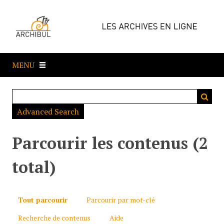
P
a
s
s
e
MENU
r
a
u
c
Advanced Search
o
n
t
Parcourir les contenus (2
e
n
total)
u
p
r
Tout parcourir
Parcourir par mot-clé
i
Recherche de contenus
Aide
n