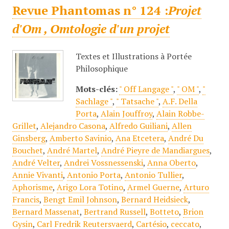
Revue Phantomas n° 124 :
Projet
d'Om , Omtologie d'un projet
Textes et Illustrations à Portée
Philosophique
Mots-clés:
" Off Langage "
,
" OM "
,
"
Sachlage "
,
" Tatsache "
,
A.F. Della
Porta
,
Alain Jouffroy
,
Alain Robbe-
Grillet
,
Alejandro Casona
,
Alfredo Guiliani
,
Allen
Ginsberg
,
Amberto Savinio
,
Ana Etcetera
,
André Du
Bouchet
,
André Martel
,
André Pieyre de Mandiargues
,
André Velter
,
Andrei Vossnessenski
,
Anna Oberto
,
Annie Vivanti
,
Antonio Porta
,
Antonio Tullier
,
Aphorisme
,
Arigo Lora Totino
,
Armel Guerne
,
Arturo
Francis
,
Bengt Emil Johnson
,
Bernard Heidsieck
,
Bernard Massenat
,
Bertrand Russell
,
Botteto
,
Brion
Gysin
,
Carl Fredrik Reutersvaerd
,
Cartésio
,
ceccato
,