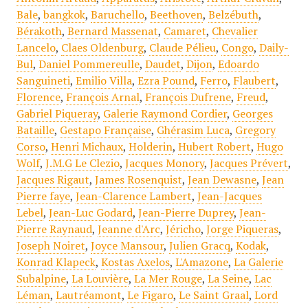
Bale
,
bangkok
,
Baruchello
,
Beethoven
,
Belzébuth
,
Bérakoth
,
Bernard Massenat
,
Camaret
,
Chevalier
Lancelo
,
Claes Oldenburg
,
Claude Pélieu
,
Congo
,
Daily-
Bul
,
Daniel Pommereulle
,
Daudet
,
Dijon
,
Edoardo
Sanguineti
,
Emilio Villa
,
Ezra Pound
,
Ferro
,
Flaubert
,
Florence
,
François Arnal
,
François Dufrene
,
Freud
,
Gabriel Piqueray
,
Galerie Raymond Cordier
,
Georges
Bataille
,
Gestapo Française
,
Ghérasim Luca
,
Gregory
Corso
,
Henri Michaux
,
Holderin
,
Hubert Robert
,
Hugo
Wolf
,
J.M.G Le Clezio
,
Jacques Monory
,
Jacques Prévert
,
Jacques Rigaut
,
James Rosenquist
,
Jean Dewasne
,
Jean
Pierre faye
,
Jean-Clarence Lambert
,
Jean-Jacques
Lebel
,
Jean-Luc Godard
,
Jean-Pierre Duprey
,
Jean-
Pierre Raynaud
,
Jeanne d'Arc
,
Jéricho
,
Jorge Piqueras
,
Joseph Noiret
,
Joyce Mansour
,
Julien Gracq
,
Kodak
,
Konrad Klapeck
,
Kostas Axelos
,
L'Amazone
,
La Galerie
Subalpine
,
La Louvière
,
La Mer Rouge
,
La Seine
,
Lac
Léman
,
Lautréamont
,
Le Figaro
,
Le Saint Graal
,
Lord