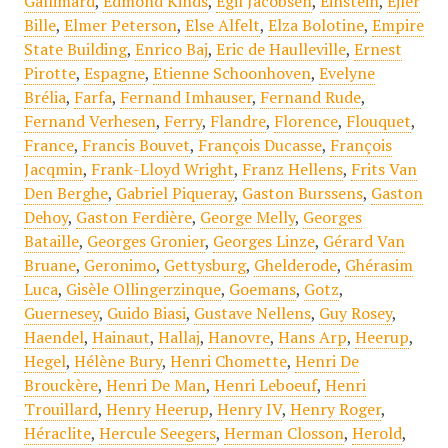
Gallimard
,
Edmond Kinds
,
Egil Jacobsen
,
Einstein
,
Ejler
Bille
,
Elmer Peterson
,
Else Alfelt
,
Elza Bolotine
,
Empire
State Building
,
Enrico Baj
,
Eric de Haulleville
,
Ernest
Pirotte
,
Espagne
,
Etienne Schoonhoven
,
Evelyne
Brélia
,
Farfa
,
Fernand Imhauser
,
Fernand Rude
,
Fernand Verhesen
,
Ferry
,
Flandre
,
Florence
,
Flouquet
,
France
,
Francis Bouvet
,
François Ducasse
,
François
Jacqmin
,
Frank-Lloyd Wright
,
Franz Hellens
,
Frits Van
Den Berghe
,
Gabriel Piqueray
,
Gaston Burssens
,
Gaston
Dehoy
,
Gaston Ferdière
,
George Melly
,
Georges
Bataille
,
Georges Gronier
,
Georges Linze
,
Gérard Van
Bruane
,
Geronimo
,
Gettysburg
,
Ghelderode
,
Ghérasim
Luca
,
Gisèle Ollingerzinque
,
Goemans
,
Gotz
,
Guernesey
,
Guido Biasi
,
Gustave Nellens
,
Guy Rosey
,
Haendel
,
Hainaut
,
Hallaj
,
Hanovre
,
Hans Arp
,
Heerup
,
Hegel
,
Hélène Bury
,
Henri Chomette
,
Henri De
Brouckère
,
Henri De Man
,
Henri Leboeuf
,
Henri
Trouillard
,
Henry Heerup
,
Henry IV
,
Henry Roger
,
Héraclite
,
Hercule Seegers
,
Herman Closson
,
Herold
,