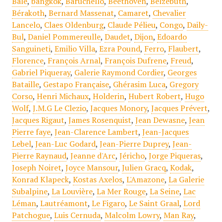
Bale
,
bangkok
,
Baruchello
,
Beethoven
,
Belzébuth
,
Bérakoth
,
Bernard Massenat
,
Camaret
,
Chevalier
Lancelo
,
Claes Oldenburg
,
Claude Pélieu
,
Congo
,
Daily-
Bul
,
Daniel Pommereulle
,
Daudet
,
Dijon
,
Edoardo
Sanguineti
,
Emilio Villa
,
Ezra Pound
,
Ferro
,
Flaubert
,
Florence
,
François Arnal
,
François Dufrene
,
Freud
,
Gabriel Piqueray
,
Galerie Raymond Cordier
,
Georges
Bataille
,
Gestapo Française
,
Ghérasim Luca
,
Gregory
Corso
,
Henri Michaux
,
Holderin
,
Hubert Robert
,
Hugo
Wolf
,
J.M.G Le Clezio
,
Jacques Monory
,
Jacques Prévert
,
Jacques Rigaut
,
James Rosenquist
,
Jean Dewasne
,
Jean
Pierre faye
,
Jean-Clarence Lambert
,
Jean-Jacques
Lebel
,
Jean-Luc Godard
,
Jean-Pierre Duprey
,
Jean-
Pierre Raynaud
,
Jeanne d'Arc
,
Jéricho
,
Jorge Piqueras
,
Joseph Noiret
,
Joyce Mansour
,
Julien Gracq
,
Kodak
,
Konrad Klapeck
,
Kostas Axelos
,
L'Amazone
,
La Galerie
Subalpine
,
La Louvière
,
La Mer Rouge
,
La Seine
,
Lac
Léman
,
Lautréamont
,
Le Figaro
,
Le Saint Graal
,
Lord
Patchogue
,
Luis Cernuda
,
Malcolm Lowry
,
Man Ray
,