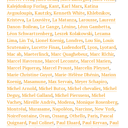
Kalejdoskop Forlag
,
Kant
,
Karl Marx
,
Katina
Avgouloupis
,
Kautzky
,
Kenneth White
,
Khlebnikov
,
Kristeva
,
La Louvière
,
La Matanza
,
Larousse
,
Laurent
Danon-Boileau
,
Le Gange
,
Lénine
,
Léon Gambetta
,
Léon Schwartzenberg
,
Leszek Kolakowski
,
Lezama
Lima
,
Lin Tsi
,
Lionel Koenig
,
Londres
,
Lou Sin
,
Louis
Scutenaire
,
Lucette Finas
,
Ludendorff
,
Lyon
,
Lyotard
,
Mac ab
,
Maeterlinck
,
Marc Quaghebeur
,
Marc RIchir
,
Marcel Havrenne
,
Marcel Lecomte
,
Marcel Marien
,
Marcel Piqueray
,
Marcel Proust
,
Marcelin Pleynet
,
Marie Christine Guyot
,
Marie-Hélène Dhénin
,
Marion
Koenig
,
Masamune
,
Max Servais
,
Meyer Schapiro
,
Michel Arnold
,
Michel Butor
,
Michel chevalier
,
Michel
Deguy
,
Michel Galland
,
Michel Pierssens
,
Michel
Vachey
,
Mireille Andrès
,
Modena
,
Monique Rosenberg
,
Montréal
,
Murasame
,
Napoléon
,
Narcisse
,
New York
,
NoireFontaine
,
Oran
,
Ossang
,
Othello
,
Paris
,
Pascal
Quignard
,
Paul Colinet
,
Paul Eluard
,
Paul Kervan
,
Paul