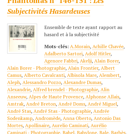
Phantomas n° 146-151 :
Les
Subjectivités Hasardeuses
Ensemble de texte ayant rapport au
hasard et à la subjectivité
Mots-clés:
A.Morain
,
Achille Chavée
,
Adalberto Sartori
,
Adolf Hitler
,
Agenore Fabbri
,
Akelji
,
Alain Borer
,
Alain Borer - Photographie
,
Alain Frontier
,
Albert
Camus
,
Alberto Cavalcanti
,
Albisola Mare
,
Alembert
,
Aleph
,
Alessandro Pozzo
,
Alexandre Dumas
,
Alexandrie
,
Alfred brendel - Photographie
,
Alin
Anseeuw
,
Alpes de Haute Provence
,
Alphonse Allais
,
Amtrak
,
André Breton
,
André Doms
,
André Miguel
,
André Stas
,
André Stas - Photographie
,
Andrée
Sodenkamp
,
Andromède
,
Anna Oberto
,
Antonio Das
Mortes
,
Apollinaire
,
Aurelio Caminati
,
Aurélio
Caminati - Photographie
,
Babel
,
Babylone
,
Bale
,
Barbès
,