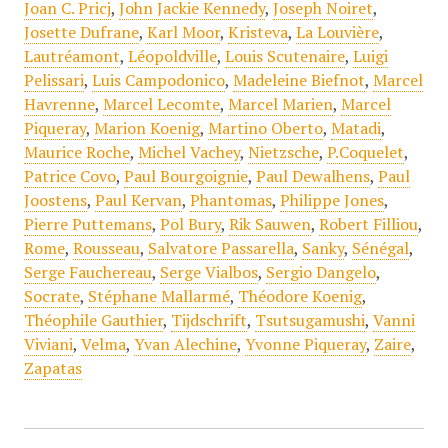
Joan C. Pricj
,
John Jackie Kennedy
,
Joseph Noiret
,
Josette Dufrane
,
Karl Moor
,
Kristeva
,
La Louvière
,
Lautréamont
,
Léopoldville
,
Louis Scutenaire
,
Luigi
Pelissari
,
Luis Campodonico
,
Madeleine Biefnot
,
Marcel
Havrenne
,
Marcel Lecomte
,
Marcel Marien
,
Marcel
Piqueray
,
Marion Koenig
,
Martino Oberto
,
Matadi
,
Maurice Roche
,
Michel Vachey
,
Nietzsche
,
P.Coquelet
,
Patrice Covo
,
Paul Bourgoignie
,
Paul Dewalhens
,
Paul
Joostens
,
Paul Kervan
,
Phantomas
,
Philippe Jones
,
Pierre Puttemans
,
Pol Bury
,
Rik Sauwen
,
Robert Filliou
,
Rome
,
Rousseau
,
Salvatore Passarella
,
Sanky
,
Sénégal
,
Serge Fauchereau
,
Serge Vialbos
,
Sergio Dangelo
,
Socrate
,
Stéphane Mallarmé
,
Théodore Koenig
,
Théophile Gauthier
,
Tijdschrift
,
Tsutsugamushi
,
Vanni
Viviani
,
Velma
,
Yvan Alechine
,
Yvonne Piqueray
,
Zaire
,
Zapatas