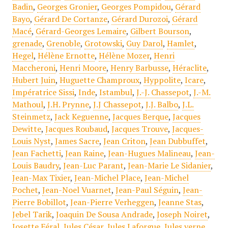
Badin
,
Georges Gronier
,
Georges Pompidou
,
Gérard
Bayo
,
Gérard De Cortanze
,
Gérard Durozoi
,
Gérard
Macé
,
Gérard-Georges Lemaire
,
Gilbert Bourson
,
grenade
,
Grenoble
,
Grotowski
,
Guy Darol
,
Hamlet
,
Hegel
,
Hélène Ernotte
,
Hélène Mozer
,
Henri
Maccheroni
,
Henri Moore
,
Henry Barbusse
,
Héraclite
,
Hubert Juin
,
Huguette Champroux
,
Hyppolite
,
Icare
,
Impératrice Sissi
,
Inde
,
Istambul
,
J.-J. Chassepot
,
J.-M.
Mathoul
,
J.H. Prynne
,
J.J Chassepot
,
J.J. Balbo
,
J.L.
Steinmetz
,
Jack Keguenne
,
Jacques Berque
,
Jacques
Dewitte
,
Jacques Roubaud
,
Jacques Trouve
,
Jacques-
Louis Nyst
,
James Sacre
,
Jean Criton
,
Jean Dubbuffet
,
Jean Fachetti
,
Jean Raine
,
Jean-Hugues Malineau
,
Jean-
Louis Baudry
,
Jean-Luc Parant
,
Jean-Marie Le Sidanier
,
Jean-Max Tixier
,
Jean-Michel Place
,
Jean-Michel
Pochet
,
Jean-Noel Vuarnet
,
Jean-Paul Séguin
,
Jean-
Pierre Bobillot
,
Jean-Pierre Verheggen
,
Jeanne Stas
,
Jebel Tarik
,
Joaquin De Sousa Andrade
,
Joseph Noiret
,
Josette Féral
,
Jules César
,
Jules Laforgue
,
Jules verne
,