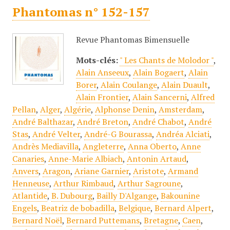
Phantomas n° 152-157
Revue Phantomas Bimensuelle
Mots-clés:
" Les Chants de Molodor "
,
Alain Anseeux
,
Alain Bogaert
,
Alain
Borer
,
Alain Coulange
,
Alain Duault
,
Alain Frontier
,
Alain Sancerni
,
Alfred
Pellan
,
Alger
,
Algérie
,
Alphonse Denin
,
Amsterdam
,
André Balthazar
,
André Breton
,
André Chabot
,
André
Stas
,
André Velter
,
André-G Bourassa
,
Andréa Alciati
,
Andrès Mediavilla
,
Angleterre
,
Anna Oberto
,
Anne
Canaries
,
Anne-Marie Albiach
,
Antonin Artaud
,
Anvers
,
Aragon
,
Ariane Garnier
,
Aristote
,
Armand
Henneuse
,
Arthur Rimbaud
,
Arthur Sagroune
,
Atlantide
,
B. Dubourg
,
Bailly D'Algange
,
Bakounine
Engels
,
Beatriz de bobadilla
,
Belgique
,
Bernard Alpert
,
Bernard Noël
,
Bernard Puttemans
,
Bretagne
,
Caen
,