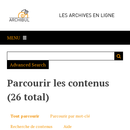
P
a
s
s
e
MENU
r
a
u
c
Advanced Search
o
n
t
Parcourir les contenus
e
n
(26 total)
u
p
r
Tout parcourir
Parcourir par mot-clé
i
Recherche de contenus
Aide
n