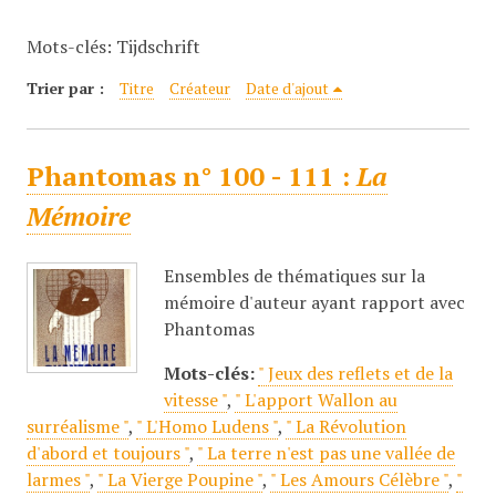
c
Mots-clés: Tijdschrift
i
p
Trier par :
Titre
Créateur
Date d'ajout
a
l
Phantomas n° 100 - 111 :
La
Mémoire
Ensembles de thématiques sur la
mémoire d'auteur ayant rapport avec
Phantomas
Mots-clés:
" Jeux des reflets et de la
vitesse "
,
" L'apport Wallon au
surréalisme "
,
" L'Homo Ludens "
,
" La Révolution
d'abord et toujours "
,
" La terre n'est pas une vallée de
larmes "
,
" La Vierge Poupine "
,
" Les Amours Célèbre "
,
"