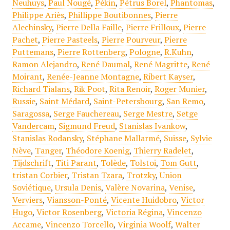
Neuhuys
,
Paul Nougé
,
Pékin
,
Pétrus Borel
,
Phantomas
,
Philippe Ariès
,
Phillippe Boutibonnes
,
Pierre
Alechinsky
,
Pierre Della Faille
,
Pierre Frilloux
,
Pierre
Pachet
,
Pierre Pasteels
,
Pierre Pourveur
,
Pierre
Puttemans
,
Pierre Rottenberg
,
Pologne
,
R.Kuhn
,
Ramon Alejandro
,
René Daumal
,
René Magritte
,
René
Moirant
,
Renée-Jeanne Montagne
,
Ribert Kayser
,
Richard Tialans
,
Rik Poot
,
Rita Renoir
,
Roger Munier
,
Russie
,
Saint Médard
,
Saint-Petersbourg
,
San Remo
,
Saragossa
,
Serge Fauchereau
,
Serge Mestre
,
Setge
Vandercam
,
Sigmund Freud
,
Stanislas Ivankow
,
Stanislas Rodansky
,
Stéphane Mallarmé
,
Suisse
,
Sylvie
Nève
,
Tanger
,
Théodore Koenig
,
Thierry Radelet
,
Tijdschrift
,
Titi Parant
,
Tolède
,
Tolstoi
,
Tom Gutt
,
tristan Corbier
,
Tristan Tzara
,
Trotzky
,
Union
Soviétique
,
Ursula Denis
,
Valère Novarina
,
Venise
,
Verviers
,
Viansson-Ponté
,
Vicente Huidobro
,
Victor
Hugo
,
Victor Rosenberg
,
Victoria Régina
,
Vincenzo
Accame
,
Vincenzo Torcello
,
Virginia Woolf
,
Walter