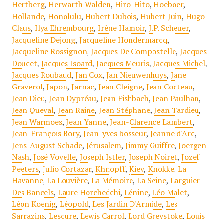
Hertberg
,
Herwarth Walden
,
Hiro-Hito
,
Hoeboer
,
Hollande
,
Honolulu
,
Hubert Dubois
,
Hubert Juin
,
Hugo
Claus
,
Ilya Ehrembourg
,
Irène Hamoir
,
J.P. Scheuer
,
Jacqueline Dejong
,
Jacqueline Hondermarcq
,
Jacqueline Rossignon
,
Jacques De Compostelle
,
Jacques
Doucet
,
Jacques Isoard
,
Jacques Meuris
,
Jacques Michel
,
Jacques Roubaud
,
Jan Cox
,
Jan Nieuwenhuys
,
Jane
Graverol
,
Japon
,
Jarnac
,
Jean Cleigne
,
Jean Cocteau
,
Jean Dieu
,
Jean Dypréau
,
Jean Fishbach
,
Jean Paulhan
,
Jean Queval
,
Jean Raine
,
Jean Stéphane
,
Jean Tardieu
,
Jean Warmoes
,
Jean Yanne
,
Jean-Clarence Lambert
,
Jean-François Bory
,
Jean-yves bosseur
,
Jeanne d'Arc
,
Jens-August Schade
,
Jérusalem
,
Jimmy Guiffre
,
Joergen
Nash
,
José Vovelle
,
Joseph Istler
,
Joseph Noiret
,
Jozef
Peeters
,
Julio Cortazar
,
Khnopff
,
Kiev
,
Knokke
,
La
Havanne
,
La Louvière
,
La Mémoire
,
La Seine
,
Larguier
Des Bancels
,
Laure Horchedchi
,
Lénine
,
Léo Malet
,
Léon Koenig
,
Léopold
,
Les Jardin D'Armide
,
Les
Sarrazins
,
Lescure
,
Lewis Carrol
,
Lord Greystoke
,
Louis