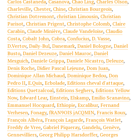
Carlos Castaneda
,
Casanova
,
Chao Ling
,
Charles Olson
,
Charleville
,
Chester
,
Chine
,
Christian Bourgeois
,
Christian Dotremont
,
christian Limousin
,
Christian
Parisot
,
Christian Prigent
,
Christophe Colomb
,
Claire
Carabin
,
Claude Minière
,
Claude Vandeloise
,
Claudio
Costa
,
Cobalt John
,
Cobra
,
Confucius
,
D. Vasse
,
D.Vertov
,
Daily-Bul
,
Danemark
,
Daniel Bologne
,
Daniel
Busto
,
Daniel Dezeuze
,
Daniel Mauroc
,
Daniel
Mesguich
,
Daniele Grippa
,
Daniele Nicastro
,
Deleuze
,
Denis Roche
,
Didier Pascal Lejeune
,
Dom Juan
,
Dominique Allan Michaud
,
Dominique Bedou
,
Don
Pedro II
,
E.Quix
,
Ecbolade
,
Editions cheval d'attaque
,
Editions Quetzalcoal
,
Editions Seghers
,
Editions Yellow
Now
,
Edward Lear
,
Einstein
,
Elskamp
,
Emilio Scanavino
,
Emmanuel Hocquard
,
Ethiopie
,
Excalibur
,
Fernand
Verhesen
,
Fonagy
,
fRAN9OIS jACQMIN
,
Francis Roux
,
François Albéra
,
François Lagarde
,
François Watlet
,
Freddy de Vree
,
Gabriel Piqueray
,
Gandelu
,
Genève
,
Gennevilliers
,
Georg Philipp Harsdorffer
,
Georges