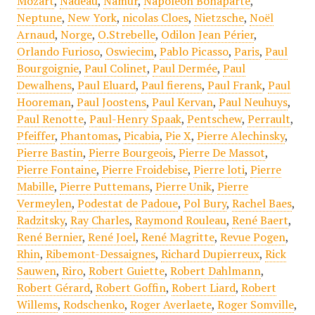
Mozart
,
Nadeau
,
Namur
,
Napoléon Bonaparte
,
Neptune
,
New York
,
nicolas Cloes
,
Nietzsche
,
Noël
Arnaud
,
Norge
,
O.Strebelle
,
Odilon Jean Périer
,
Orlando Furioso
,
Oswiecim
,
Pablo Picasso
,
Paris
,
Paul
Bourgoignie
,
Paul Colinet
,
Paul Dermée
,
Paul
Dewalhens
,
Paul Eluard
,
Paul fierens
,
Paul Frank
,
Paul
Hooreman
,
Paul Joostens
,
Paul Kervan
,
Paul Neuhuys
,
Paul Renotte
,
Paul-Henry Spaak
,
Pentschew
,
Perrault
,
Pfeiffer
,
Phantomas
,
Picabia
,
Pie X
,
Pierre Alechinsky
,
Pierre Bastin
,
Pierre Bourgeois
,
Pierre De Massot
,
Pierre Fontaine
,
Pierre Froidebise
,
Pierre loti
,
Pierre
Mabille
,
Pierre Puttemans
,
Pierre Unik
,
Pierre
Vermeylen
,
Podestat de Padoue
,
Pol Bury
,
Rachel Baes
,
Radzitsky
,
Ray Charles
,
Raymond Rouleau
,
René Baert
,
René Bernier
,
René Joel
,
René Magritte
,
Revue Pogen
,
Rhin
,
Ribemont-Dessaignes
,
Richard Dupierreux
,
Rick
Sauwen
,
Riro
,
Robert Guiette
,
Robert Dahlmann
,
Robert Gérard
,
Robert Goffin
,
Robert Liard
,
Robert
Willems
,
Rodschenko
,
Roger Averlaete
,
Roger Somville
,