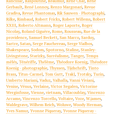
Rancillac
,
Raspoutine
,
Réaumur
,
René Char
,
René
Gerbault
,
René Lonnoy
,
Renzo Margonari
,
Revue
Gradiva
,
Revue Phantomas
,
Rik Sauwen - Photographi
,
Rilke
,
Rimbaud
,
Robert Frickx
,
Robert Willems
,
Robert
XXIII
,
Roberto Altmann
,
Roger Laporte
,
Roger
Nicolay
,
Roland Giguère
,
Rome
,
Rousseau
,
Rue de la
providence
,
Samuel Beckett
,
San Marco
,
Sarduy
,
Sartre
,
Satan
,
Serge Fauchereau
,
Serge Vialbos
,
Shakespeare
,
Sodom
,
Spotorno
,
Staline
,
Stanley-
Livingstone
,
Starizky
,
Surréalisme
,
Tanger
,
Temps
mêlés
,
Ténériffe
,
Thélème
,
Théodore Koenig
,
Théodore
Koenig - photographie
,
Thyssen
,
Tijdschrift
,
Tinto
Brass
,
Titus-Carmel
,
Tom Gutt
,
Trakl
,
Trotsky
,
Turin
,
Umberto Mariani
,
Vaduz
,
Valhalla
,
Vanni Viviani
,
Venise
,
Vénus
,
Verlaine
,
Victor Segalen
,
Victorine
Werginfosse
,
Vienne
,
vietnam
,
Villacoublay
,
Vincenzo
Accame
,
Vincenzo Torcello
,
Voltaire
,
Voze
,
W.james
,
Waldegrave
,
Wilhem Reich
,
Woluwe
,
Woody Herman
,
Yves Namur
,
Yvonne Piqueray
,
Yvonne Piqueray -