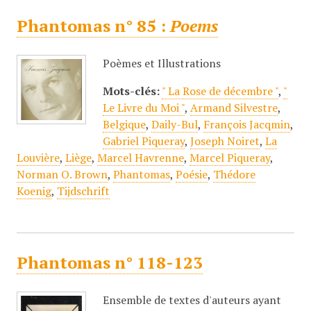
Phantomas n° 85 :
Poems
Poèmes et Illustrations
Mots-clés:
" La Rose de décembre "
,
"
Le Livre du Moi "
,
Armand Silvestre
,
Belgique
,
Daily-Bul
,
François Jacqmin
,
Gabriel Piqueray
,
Joseph Noiret
,
La
Louvière
,
Liège
,
Marcel Havrenne
,
Marcel Piqueray
,
Norman O. Brown
,
Phantomas
,
Poésie
,
Thédore
Koenig
,
Tijdschrift
Phantomas n° 118-123
Ensemble de textes d'auteurs ayant