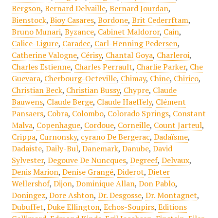
Bergson
,
Bernard Delvaille
,
Bernard Jourdan
,
Bienstock
,
Bioy Casares
,
Bordone
,
Brit Cederrftam
,
Bruno Munari
,
Byzance
,
Cabinet Maldoror
,
Cain
,
Calice-Ligure
,
Caradec
,
Carl-Henning Pedersen
,
Catherine Valogne
,
Cérisy
,
Chantal Goya
,
Charleroi
,
Charles Estienne
,
Charles Perrault
,
Charlie Parker
,
Che
Guevara
,
Cherbourg-Octeville
,
Chimay
,
Chine
,
Chirico
,
Christian Beck
,
Christian Bussy
,
Chypre
,
Claude
Bauwens
,
Claude Berge
,
Claude Haeffely
,
Clément
Pansaers
,
Cobra
,
Colombo
,
Colorado Springs
,
Constant
Malva
,
Copenhague
,
Cordoue
,
Corneille
,
Count Jarteul
,
Crippa
,
Curnonsky
,
cyrano De Bergerac
,
Dadaïsme
,
Dadaiste
,
Daily-Bul
,
Danemark
,
Danube
,
David
Sylvester
,
Degouve De Nuncques
,
Degreef
,
Delvaux
,
Denis Marion
,
Denise Grangé
,
Diderot
,
Dieter
Wellershof
,
Dijon
,
Dominique Allan
,
Don Pablo
,
Doningez
,
Dore Ashton
,
Dr. Desgosse
,
Dr. Montagnet
,
Dubuffet
,
Duke Ellington
,
Echos-Soupirs
,
Editions