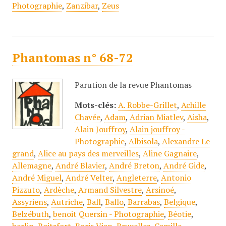
Photographie
,
Zanzibar
,
Zeus
Phantomas n° 68-72
Parution de la revue Phantomas
Mots-clés:
A. Robbe-Grillet
,
Achille
Chavée
,
Adam
,
Adrian Miatlev
,
Aisha
,
Alain Jouffroy
,
Alain jouffroy -
Photographie
,
Albisola
,
Alexandre Le
grand
,
Alice au pays des merveilles
,
Aline Gagnaire
,
Allemagne
,
André Blavier
,
André Breton
,
André Gide
,
André Miguel
,
André Velter
,
Angleterre
,
Antonio
Pizzuto
,
Ardèche
,
Armand Silvestre
,
Arsinoé
,
Assyriens
,
Autriche
,
Ball
,
Ballo
,
Barrabas
,
Belgique
,
Belzébuth
,
benoit Quersin - Photographie
,
Béotie
,