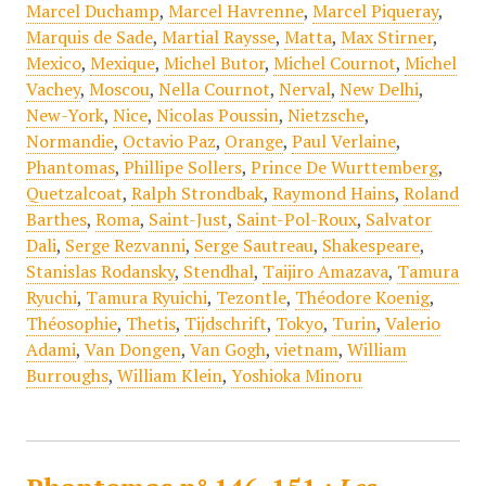
Marcel Duchamp
,
Marcel Havrenne
,
Marcel Piqueray
,
Marquis de Sade
,
Martial Raysse
,
Matta
,
Max Stirner
,
Mexico
,
Mexique
,
Michel Butor
,
Michel Cournot
,
Michel
Vachey
,
Moscou
,
Nella Cournot
,
Nerval
,
New Delhi
,
New-York
,
Nice
,
Nicolas Poussin
,
Nietzsche
,
Normandie
,
Octavio Paz
,
Orange
,
Paul Verlaine
,
Phantomas
,
Phillipe Sollers
,
Prince De Wurttemberg
,
Quetzalcoat
,
Ralph Strondbak
,
Raymond Hains
,
Roland
Barthes
,
Roma
,
Saint-Just
,
Saint-Pol-Roux
,
Salvator
Dali
,
Serge Rezvanni
,
Serge Sautreau
,
Shakespeare
,
Stanislas Rodansky
,
Stendhal
,
Taijiro Amazava
,
Tamura
Ryuchi
,
Tamura Ryuichi
,
Tezontle
,
Théodore Koenig
,
Théosophie
,
Thetis
,
Tijdschrift
,
Tokyo
,
Turin
,
Valerio
Adami
,
Van Dongen
,
Van Gogh
,
vietnam
,
William
Burroughs
,
William Klein
,
Yoshioka Minoru