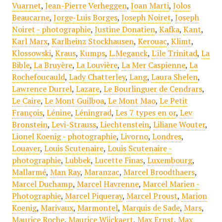
Vuarnet
,
Jean-Pierre Verheggen
,
Joan Marti
,
Jolos
Beaucarne
,
Jorge-Luis Borges
,
Joseph Noiret
,
Joseph
Noiret - photographie
,
Justine Donatien
,
Kafka
,
Kant
,
Karl Marx
,
Karlheinz Stockhausen
,
Kerouac
,
Klimt
,
Klossowski
,
Kraus
,
Kumps
,
L.Meganck
,
L'ile Trinitad
,
La
Bible
,
La Bruyère
,
La Louvière
,
La Mer Caspienne
,
La
Rochefoucauld
,
Lady Chatterley
,
Lang
,
Laura Shelen
,
Lawrence Durrel
,
Lazare
,
Le Bourlinguer de Cendrars
,
Le Caire
,
Le Mont Guilboa
,
Le Mont Mao
,
Le Petit
François
,
Lénine
,
Léningrad
,
Les 7 types en or
,
Lev
Bronstein
,
Levi-Strauss
,
Liechtenstein
,
Liliane Wouter
,
Lionel Koenig - photographie
,
Livorno
,
Londres
,
Louaver
,
Louis Scutenaire
,
Louis Scutenaire -
photographie
,
Lubbek
,
Lucette Finas
,
Luxembourg
,
Mallarmé
,
Man Ray
,
Maranzac
,
Marcel Broodthaers
,
Marcel Duchamp
,
Marcel Havrenne
,
Marcel Marien -
Photographie
,
Marcel Piqueray
,
Marcel Proust
,
Marion
Koenig
,
Marivaux
,
Marmontel
,
Marquis de Sade
,
Mars
,
Maurice Roche
,
Maurice Wijckaert
,
Max Ernst
,
Max