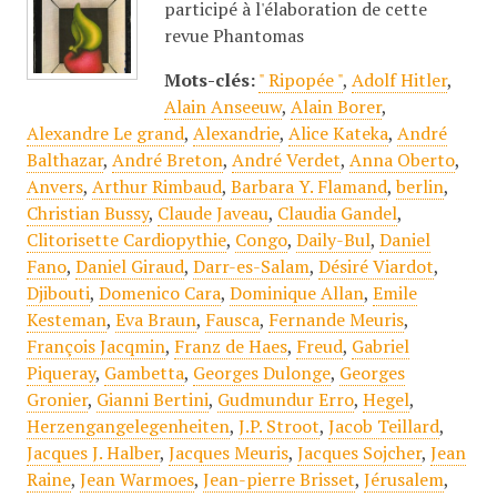
participé à l'élaboration de cette
revue Phantomas
Mots-clés:
" Ripopée "
,
Adolf Hitler
,
Alain Anseeuw
,
Alain Borer
,
Alexandre Le grand
,
Alexandrie
,
Alice Kateka
,
André
Balthazar
,
André Breton
,
André Verdet
,
Anna Oberto
,
Anvers
,
Arthur Rimbaud
,
Barbara Y. Flamand
,
berlin
,
Christian Bussy
,
Claude Javeau
,
Claudia Gandel
,
Clitorisette Cardiopythie
,
Congo
,
Daily-Bul
,
Daniel
Fano
,
Daniel Giraud
,
Darr-es-Salam
,
Désiré Viardot
,
Djibouti
,
Domenico Cara
,
Dominique Allan
,
Emile
Kesteman
,
Eva Braun
,
Fausca
,
Fernande Meuris
,
François Jacqmin
,
Franz de Haes
,
Freud
,
Gabriel
Piqueray
,
Gambetta
,
Georges Dulonge
,
Georges
Gronier
,
Gianni Bertini
,
Gudmundur Erro
,
Hegel
,
Herzengangelegenheiten
,
J.P. Stroot
,
Jacob Teillard
,
Jacques J. Halber
,
Jacques Meuris
,
Jacques Sojcher
,
Jean
Raine
,
Jean Warmoes
,
Jean-pierre Brisset
,
Jérusalem
,