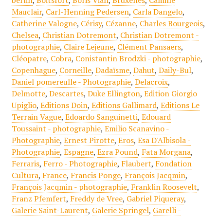
berlin
,
Boitsfort
,
Boris Vian
,
Bruxelles
,
Camille
Mauclair
,
Carl-Henning Pedersen
,
Carla Dangelo
,
Catherine Valogne
,
Cérisy
,
Cézanne
,
Charles Bourgeois
,
Chelsea
,
Christian Dotremont
,
Christian Dotremont -
photographie
,
Claire Lejeune
,
Clément Pansaers
,
Cléopatre
,
Cobra
,
Conistantin Brodzki - photographie
,
Copenhague
,
Corneille
,
Dadaïsme
,
Dahut
,
Daily-Bul
,
Daniel pomereulle - Photographie
,
Delacroix
,
Delmotte
,
Descartes
,
Duke Ellington
,
Edition Giorgio
Upiglio
,
Editions Doin
,
Editions Gallimard
,
Editions Le
Terrain Vague
,
Edoardo Sanguinetti
,
Edouard
Toussaint - photographie
,
Emilio Scanavino -
Photographie
,
Ernest Pirotte
,
Eros
,
Esa D'Albisola -
Photographie
,
Espagne
,
Ezra Pound
,
Fata Morgana
,
Ferraris
,
Ferro - Photographie
,
Flaubert
,
Fondation
Cultura
,
France
,
Francis Ponge
,
François Jacqmin
,
François Jacqmin - photographie
,
Franklin Roosevelt
,
Franz Pfemfert
,
Freddy de Vree
,
Gabriel Piqueray
,
Galerie Saint-Laurent
,
Galerie Springel
,
Garelli -