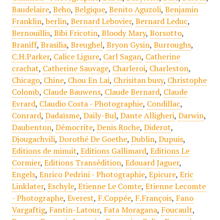
Baudelaire
,
Beho
,
Belgique
,
Benito Aguzoli
,
Benjamin
Franklin
,
berlin
,
Bernard Lebovier
,
Bernard Leduc
,
Bernouillis
,
Bibi Fricotin
,
Bloody Mary
,
Borsotto
,
Braniff
,
Brasilia
,
Breughel
,
Bryon Gysin
,
Burroughs
,
C.H.Parker
,
Calice Ligure
,
Carl Sagan
,
Catherine
crachat
,
Catherine Sauvage
,
Charleroi
,
Charleston
,
Chicago
,
Chine
,
Chou En Lai
,
Chrisitan busy
,
Christophe
Colomb
,
Claude Bauwens
,
Claude Bernard
,
Claude
Evrard
,
Claudio Costa - Photographie
,
Condillac
,
Conrard
,
Dadaïsme
,
Daily-Bul
,
Dante Alligheri
,
Darwin
,
Daubenton
,
Démocrite
,
Denis Roche
,
Diderot
,
Djougachvili
,
Dorothé De Goethe
,
Dublin
,
Dupuis
,
Editions de minuit
,
Editions Gallimard
,
Editions Le
Cormier
,
Editions Transédition
,
Edouard Jaguer
,
Engels
,
Enrico Pedrini - Photographie
,
Epicure
,
Eric
Linklater
,
Eschyle
,
Etienne Le Comte
,
Etienne Lecomte
- Photographe
,
Everest
,
F.Coppée
,
F.François
,
Fano
Vargaftig
,
Fantin-Latour
,
Fata Moragana
,
Foucault
,