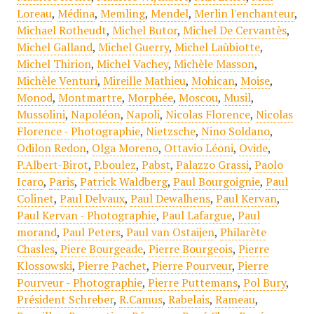
Loreau
,
Médina
,
Memling
,
Mendel
,
Merlin l'enchanteur
,
Michael Rotheudt
,
Michel Butor
,
Michel De Cervantès
,
Michel Galland
,
Michel Guerry
,
Michel Laùbiotte
,
Michel Thirion
,
Michel Vachey
,
Michèle Masson
,
Michèle Venturi
,
Mireille Mathieu
,
Mohican
,
Moise
,
Monod
,
Montmartre
,
Morphée
,
Moscou
,
Musil
,
Mussolini
,
Napoléon
,
Napoli
,
Nicolas Florence
,
Nicolas
Florence - Photographie
,
Nietzsche
,
Nino Soldano
,
Odilon Redon
,
Olga Moreno
,
Ottavio Léoni
,
Ovide
,
P.Albert-Birot
,
P.boulez
,
Pabst
,
Palazzo Grassi
,
Paolo
Icaro
,
Paris
,
Patrick Waldberg
,
Paul Bourgoignie
,
Paul
Colinet
,
Paul Delvaux
,
Paul Dewalhens
,
Paul Kervan
,
Paul Kervan - Photographie
,
Paul Lafargue
,
Paul
morand
,
Paul Peters
,
Paul van Ostaijen
,
Philarète
Chasles
,
Piere Bourgeade
,
Pierre Bourgeois
,
Pierre
Klossowski
,
Pierre Pachet
,
Pierre Pourveur
,
Pierre
Pourveur - Photographie
,
Pierre Puttemans
,
Pol Bury
,
Président Schreber
,
R.Camus
,
Rabelais
,
Rameau
,