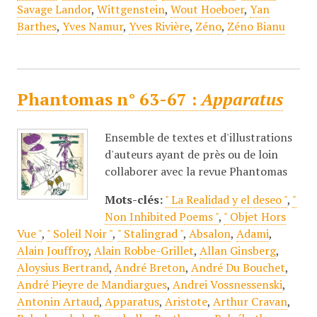
Savage Landor
,
Wittgenstein
,
Wout Hoeboer
,
Yan
Barthes
,
Yves Namur
,
Yves Rivière
,
Zéno
,
Zéno Bianu
Phantomas n° 63-67 :
Apparatus
Ensemble de textes et d'illustrations
d'auteurs ayant de près ou de loin
collaborer avec la revue Phantomas
Mots-clés:
" La Realidad y el deseo "
,
"
Non Inhibited Poems "
,
" Objet Hors
Vue "
,
" Soleil Noir "
,
" Stalingrad "
,
Absalon
,
Adami
,
Alain Jouffroy
,
Alain Robbe-Grillet
,
Allan Ginsberg
,
Aloysius Bertrand
,
André Breton
,
André Du Bouchet
,
André Pieyre de Mandiargues
,
Andrei Vossnessenski
,
Antonin Artaud
,
Apparatus
,
Aristote
,
Arthur Cravan
,