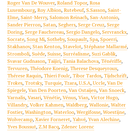
Roger Van De Wouver
,
Roland Topor
,
Rosa
Luxembourg
,
Roy Albion
,
Rutebeuf
,
S.Sasson
,
Saint-
Elme
,
Saint-Merry
,
Salomon Reinach
,
San-Antonio
,
Sander Pierron
,
Satan
,
Seghers
,
Serge Creuz
,
Serge
Doring
,
Serge Fauchereau
,
Sergio Dangelo
,
Servranckx
,
Socrate
,
Song Mi
,
Sotheby
,
Soupault
,
Spa
,
Spoerri
,
Stakhanov
,
Stan Kenton
,
Stavelot
,
Stéphane Mallarmé
,
Stromboli
,
Suède
,
Suisse
,
Surréalisme
,
Suzi Gablik
,
Svavar Gudnason
,
Taijiri
,
Tania Balachova
,
Ténériffe
,
Tervuren
,
Théodore Koenig
,
Therese Desqueyroux
,
Thérese Raquin
,
Thieri Foulc
,
Tibor Tardos
,
Tijdschrift
,
Trokes
,
Trotsky
,
Turquie
,
Tzara
,
U.S.A
,
Uccle
,
Van De
Spiegele
,
Van Den Poorten
,
Van Ostaijen
,
Van Snoeck
,
Varnalis
,
Vasari
,
Vénétie
,
Vénus
,
Vian
,
Victor Hugo
,
Villandry
,
Volker Kahmen
,
Waldberg
,
Wallonie
,
Walter
Fostier
,
Washington
,
Waterloo
,
Wergifosse
,
Woestijne
,
Wolvecamp
,
Xavier Forneret
,
Yahvé
,
Yvan Alechine
,
Yves Boussut
,
Z.M Bacq
,
Zdenec Lorenc