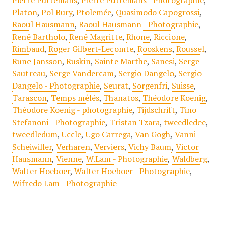
Pierre Puttemans
,
Pierre Puttemans - Photographie
,
Platon
,
Pol Bury
,
Ptolemée
,
Quasimodo Capogrossi
,
Raoul Hausmann
,
Raoul Hausmann - Photographie
,
René Bartholo
,
René Magritte
,
Rhone
,
Riccione
,
Rimbaud
,
Roger Gilbert-Lecomte
,
Rooskens
,
Roussel
,
Rune Jansson
,
Ruskin
,
Sainte Marthe
,
Sanesi
,
Serge
Sautreau
,
Serge Vandercam
,
Sergio Dangelo
,
Sergio
Dangelo - Photographie
,
Seurat
,
Sorgenfri
,
Suisse
,
Tarascon
,
Temps mêlés
,
Thanatos
,
Théodore Koenig
,
Théodore Koenig - photographie
,
Tijdschrift
,
Tino
Stefanoni - Photographie
,
Tristan Tzara
,
tweedledee
,
tweedledum
,
Uccle
,
Ugo Carrega
,
Van Gogh
,
Vanni
Scheiwiller
,
Verharen
,
Verviers
,
Vichy Baum
,
Victor
Hausmann
,
Vienne
,
W.Lam - Photographie
,
Waldberg
,
Walter Hoeboer
,
Walter Hoeboer - Photographie
,
Wifredo Lam - Photographie