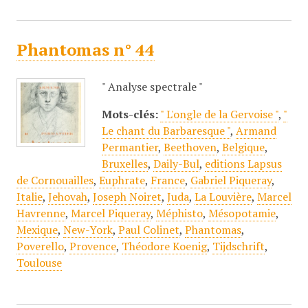
Phantomas n° 44
" Analyse spectrale "
Mots-clés:
" L'ongle de la Gervoise "
,
"
Le chant du Barbaresque "
,
Armand
Permantier
,
Beethoven
,
Belgique
,
Bruxelles
,
Daily-Bul
,
editions Lapsus
de Cornouailles
,
Euphrate
,
France
,
Gabriel Piqueray
,
Italie
,
Jehovah
,
Joseph Noiret
,
Juda
,
La Louvière
,
Marcel
Havrenne
,
Marcel Piqueray
,
Méphisto
,
Mésopotamie
,
Mexique
,
New-York
,
Paul Colinet
,
Phantomas
,
Poverello
,
Provence
,
Théodore Koenig
,
Tijdschrift
,
Toulouse