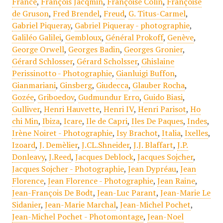
France
,
François Jacqmin
,
Françoise Colin
,
Françoise
de Gruson
,
Fred Brendel
,
Freud
,
G. Titus-Carmel
,
Gabriel Piqueray
,
Gabriel Piqueray - photographie
,
Galiléo Galilei
,
Gembloux
,
Général Prokoff
,
Genève
,
George Orwell
,
Georges Badin
,
Georges Gronier
,
Gérard Schlosser
,
Gérard Scholsser
,
Ghislaine
Perissinotto - Photographie
,
Gianluigi Buffon
,
Gianmariani
,
Ginsberg
,
Giudecca
,
Glauber Rocha
,
Gozée
,
Griboedov
,
Gudmundur Erro
,
Guido Biasi
,
Gulliver
,
Henri Hauvette
,
Henri IV
,
Henri Parisot
,
Ho
chi Min
,
Ibiza
,
Icare
,
Ile de Capri
,
Iles De Paques
,
Indes
,
Irène Noiret - Photographie
,
Isy Brachot
,
Italia
,
Ixelles
,
Izoard
,
J. Demèlier
,
J.CL.Shneider
,
J.J. Blaffart
,
J.P.
Donleavy
,
J.Reed
,
Jacques Deblock
,
Jacques Sojcher
,
Jacques Sojcher - Photographie
,
Jean Dypréau
,
Jean
Florence
,
Jean Florence - Photographie
,
Jean Raine
,
Jean-François De Bodt
,
Jean-Luc Parant
,
Jean-Marie Le
Sidanier
,
Jean-Marie Marchal
,
Jean-Michel Pochet
,
Jean-Michel Pochet - Photomontage
,
Jean-Noel