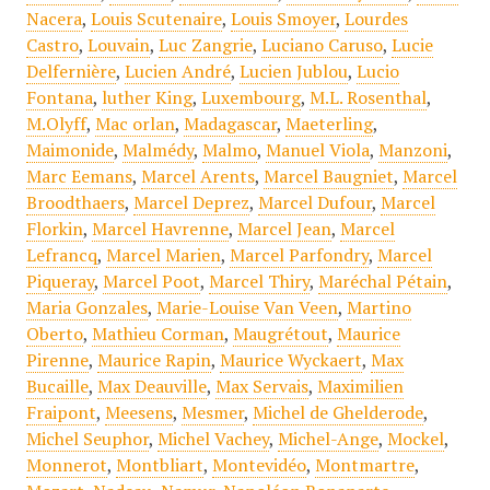
Nacera
,
Louis Scutenaire
,
Louis Smoyer
,
Lourdes
Castro
,
Louvain
,
Luc Zangrie
,
Luciano Caruso
,
Lucie
Delfernière
,
Lucien André
,
Lucien Jublou
,
Lucio
Fontana
,
luther King
,
Luxembourg
,
M.L. Rosenthal
,
M.Olyff
,
Mac orlan
,
Madagascar
,
Maeterling
,
Maimonide
,
Malmédy
,
Malmo
,
Manuel Viola
,
Manzoni
,
Marc Eemans
,
Marcel Arents
,
Marcel Baugniet
,
Marcel
Broodthaers
,
Marcel Deprez
,
Marcel Dufour
,
Marcel
Florkin
,
Marcel Havrenne
,
Marcel Jean
,
Marcel
Lefrancq
,
Marcel Marien
,
Marcel Parfondry
,
Marcel
Piqueray
,
Marcel Poot
,
Marcel Thiry
,
Maréchal Pétain
,
Maria Gonzales
,
Marie-Louise Van Veen
,
Martino
Oberto
,
Mathieu Corman
,
Maugrétout
,
Maurice
Pirenne
,
Maurice Rapin
,
Maurice Wyckaert
,
Max
Bucaille
,
Max Deauville
,
Max Servais
,
Maximilien
Fraipont
,
Meesens
,
Mesmer
,
Michel de Ghelderode
,
Michel Seuphor
,
Michel Vachey
,
Michel-Ange
,
Mockel
,
Monnerot
,
Montbliart
,
Montevidéo
,
Montmartre
,