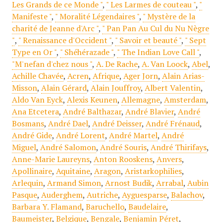
Les Grands de ce Monde "
,
" Les Larmes de couteau "
,
"
Manifeste "
,
" Moralité Légendaires "
,
" Mystère de la
charité de Jeanne d'Arc "
,
" Pan Pan Au Cul du Nu Nègre
"
,
" Renaissance d'Occident "
,
" Savoir et beauté "
,
" Sept
Type en Or "
,
" Shéhérazade "
,
" The Indian Love Call "
,
"M'nefan d'chez nous "
,
A. De Rache
,
A. Van Loock
,
Abel
,
Achille Chavée
,
Acren
,
Afrique
,
Ager Jorn
,
Alain Arias-
Misson
,
Alain Gérard
,
Alain Jouffroy
,
Albert Valentin
,
Aldo Van Eyck
,
Alexis Keunen
,
Allemagne
,
Amsterdam
,
Ana Etcetera
,
André Balthazar
,
André Blavier
,
André
Bosmans
,
André Dael
,
André Deisser
,
André Frénaud
,
André Gide
,
André Lorent
,
André Martel
,
André
Miguel
,
André Salomon
,
André Souris
,
André Thirifays
,
Anne-Marie Laureyns
,
Anton Rooskens
,
Anvers
,
Apollinaire
,
Aquitaine
,
Aragon
,
Aristarkophilies
,
Arlequin
,
Armand Simon
,
Arnost Budik
,
Arrabal
,
Aubin
Pasque
,
Auderghem
,
Autriche
,
Ayguesparse
,
Balachov
,
Barbara Y. Flamand
,
Baruchello
,
Baudelaire
,
Baumeister
,
Belgique
,
Bengale
,
Benjamin Péret
,