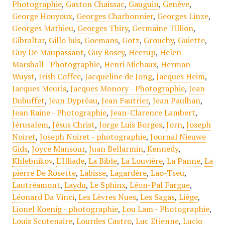
Photographie
,
Gaston Chaissac
,
Gauguin
,
Genève
,
George Houyoux
,
Georges Charbonnier
,
Georges Linze
,
Georges Mathieu
,
Georges Thiry
,
Germaine Tillion
,
Gibraltar
,
Gillo luis
,
Goemans
,
Gotz
,
Grouchy
,
Guiette
,
Guy De Maupassant
,
Guy Rosey
,
Heerup
,
Helen
Marshall - Photographie
,
Henri Michaux
,
Herman
Wuyst
,
Irish Coffee
,
Jacqueline de Jong
,
Jacques Heim
,
Jacques Meuris
,
Jacques Monory - Photographie
,
Jean
Dubuffet
,
Jean Dypréau
,
Jean Fautrier
,
Jean Paulhan
,
Jean Raine - Photographie
,
Jean-Clarence Lambert
,
Jérusalem
,
Jésus Christ
,
Jorge Luis Borges
,
Jorn
,
Joseph
Noiret
,
Joseph Noiret - photographie
,
Journal Nieuwe
Gids
,
Joyce Mansour
,
Juan Bellarmin
,
Kennedy
,
Khlebnikov
,
L'Illiade
,
La Bible
,
La Louvière
,
La Panne
,
La
pierre De Rosette
,
Labisse
,
Lagardère
,
Lao-Tseu
,
Lautréamont
,
Laydu
,
Le Sphinx
,
Léon-Pal Fargue
,
Léonard Da Vinci
,
Les Lèvres Nues
,
Les Sagas
,
Liège
,
Lionel Koenig - photographie
,
Lou Lam - Photographie
,
Louis Scutenaire
,
Lourdes Castro
,
Luc Etienne
,
Lucio