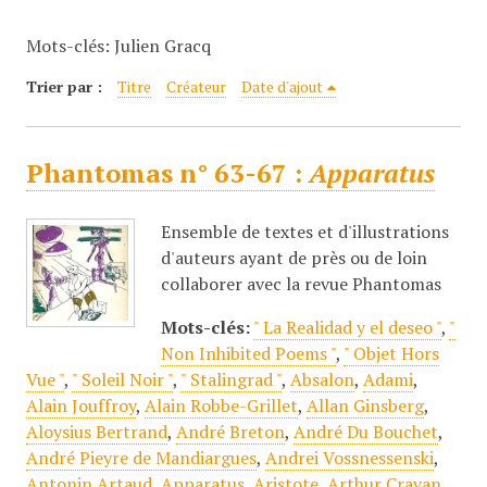
c
Mots-clés: Julien Gracq
i
p
Trier par :
Titre
Créateur
Date d'ajout
a
l
Phantomas n° 63-67 :
Apparatus
Ensemble de textes et d'illustrations
d'auteurs ayant de près ou de loin
collaborer avec la revue Phantomas
Mots-clés:
" La Realidad y el deseo "
,
"
Non Inhibited Poems "
,
" Objet Hors
Vue "
,
" Soleil Noir "
,
" Stalingrad "
,
Absalon
,
Adami
,
Alain Jouffroy
,
Alain Robbe-Grillet
,
Allan Ginsberg
,
Aloysius Bertrand
,
André Breton
,
André Du Bouchet
,
André Pieyre de Mandiargues
,
Andrei Vossnessenski
,
Antonin Artaud
,
Apparatus
,
Aristote
,
Arthur Cravan
,