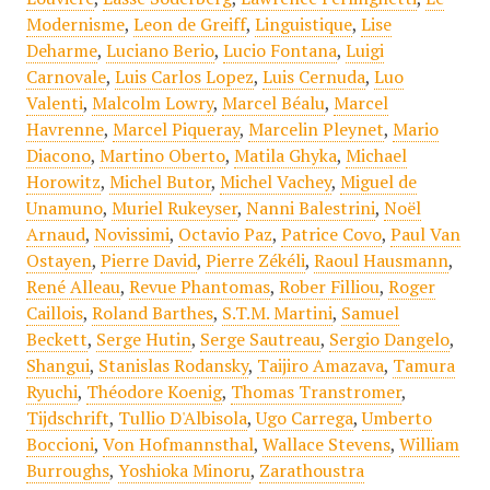
Modernisme
,
Leon de Greiff
,
Linguistique
,
Lise
Deharme
,
Luciano Berio
,
Lucio Fontana
,
Luigi
Carnovale
,
Luis Carlos Lopez
,
Luis Cernuda
,
Luo
Valenti
,
Malcolm Lowry
,
Marcel Béalu
,
Marcel
Havrenne
,
Marcel Piqueray
,
Marcelin Pleynet
,
Mario
Diacono
,
Martino Oberto
,
Matila Ghyka
,
Michael
Horowitz
,
Michel Butor
,
Michel Vachey
,
Miguel de
Unamuno
,
Muriel Rukeyser
,
Nanni Balestrini
,
Noël
Arnaud
,
Novissimi
,
Octavio Paz
,
Patrice Covo
,
Paul Van
Ostayen
,
Pierre David
,
Pierre Zékéli
,
Raoul Hausmann
,
René Alleau
,
Revue Phantomas
,
Rober Filliou
,
Roger
Caillois
,
Roland Barthes
,
S.T.M. Martini
,
Samuel
Beckett
,
Serge Hutin
,
Serge Sautreau
,
Sergio Dangelo
,
Shangui
,
Stanislas Rodansky
,
Taijiro Amazava
,
Tamura
Ryuchi
,
Théodore Koenig
,
Thomas Transtromer
,
Tijdschrift
,
Tullio D'Albisola
,
Ugo Carrega
,
Umberto
Boccioni
,
Von Hofmannsthal
,
Wallace Stevens
,
William
Burroughs
,
Yoshioka Minoru
,
Zarathoustra