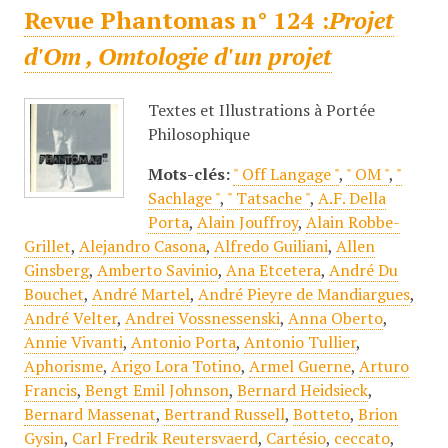
Revue Phantomas n° 124 :
Projet
d'Om , Omtologie d'un projet
Textes et Illustrations à Portée
Philosophique
Mots-clés:
" Off Langage "
,
" OM "
,
"
Sachlage "
,
" Tatsache "
,
A.F. Della
Porta
,
Alain Jouffroy
,
Alain Robbe-
Grillet
,
Alejandro Casona
,
Alfredo Guiliani
,
Allen
Ginsberg
,
Amberto Savinio
,
Ana Etcetera
,
André Du
Bouchet
,
André Martel
,
André Pieyre de Mandiargues
,
André Velter
,
Andrei Vossnessenski
,
Anna Oberto
,
Annie Vivanti
,
Antonio Porta
,
Antonio Tullier
,
Aphorisme
,
Arigo Lora Totino
,
Armel Guerne
,
Arturo
Francis
,
Bengt Emil Johnson
,
Bernard Heidsieck
,
Bernard Massenat
,
Bertrand Russell
,
Botteto
,
Brion
Gysin
,
Carl Fredrik Reutersvaerd
,
Cartésio
,
ceccato
,