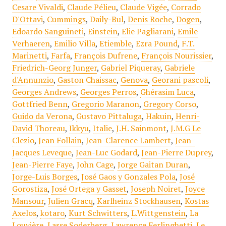
Cesare Vivaldi
,
Claude Pélieu
,
Claude Vigée
,
Corrado
D'Ottavi
,
Cummings
,
Daily-Bul
,
Denis Roche
,
Dogen
,
Edoardo Sanguineti
,
Einstein
,
Elie Pagliarani
,
Emile
Verhaeren
,
Emilio Villa
,
Etiemble
,
Ezra Pound
,
F.T.
Marinetti
,
Farfa
,
François Dufrene
,
François Nourissier
,
Friedrich-Georg Junger
,
Gabriel Piqueray
,
Gabriele
d'Annunzio
,
Gaston Chaissac
,
Genova
,
Georani pascoli
,
Georges Andrews
,
Georges Perros
,
Ghérasim Luca
,
Gottfried Benn
,
Gregorio Maranon
,
Gregory Corso
,
Guido da Verona
,
Gustavo Pittaluga
,
Hakuin
,
Henri-
David Thoreau
,
Ikkyu
,
Italie
,
J.H. Sainmont
,
J.M.G Le
Clezio
,
Jean Follain
,
Jean-Clarence Lambert
,
Jean-
Jacques Leveque
,
Jean-Luc Godard
,
Jean-Pierre Duprey
,
Jean-Pierre Faye
,
John Cage
,
Jorge Gaitan Duran
,
Jorge-Luis Borges
,
José Gaos y Gonzales Pola
,
José
Gorostiza
,
José Ortega y Gasset
,
Joseph Noiret
,
Joyce
Mansour
,
Julien Gracq
,
Karlheinz Stockhausen
,
Kostas
Axelos
,
kotaro
,
Kurt Schwitters
,
L.Wittgenstein
,
La
Louvière
,
Lasse Soderberg
,
Lawrence Ferlinghetti
,
Le