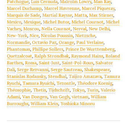
Patchogue
,
Luis Cernuda
,
Malcolm Lowry
,
Man Ray
,
Marcel Duchamp
,
Marcel Havrenne
,
Marcel Piqueray
,
Marquis de Sade
,
Martial Raysse
,
Matta
,
Max Stirner
,
Mexico
,
Mexique
,
Michel Butor
,
Michel Cournot
,
Michel
Vachey
,
Moscou
,
Nella Cournot
,
Nerval
,
New Delhi
,
New-York
,
Nice
,
Nicolas Poussin
,
Nietzsche
,
Normandie
,
Octavio Paz
,
Orange
,
Paul Verlaine
,
Phantomas
,
Phillipe Sollers
,
Prince De Wurttemberg
,
Quetzalcoat
,
Ralph Strondbak
,
Raymond Hains
,
Roland
Barthes
,
Roma
,
Saint-Just
,
Saint-Pol-Roux
,
Salvator
Dali
,
Serge Rezvanni
,
Serge Sautreau
,
Shakespeare
,
Stanislas Rodansky
,
Stendhal
,
Taijiro Amazava
,
Tamura
Ryuchi
,
Tamura Ryuichi
,
Tezontle
,
Théodore Koenig
,
Théosophie
,
Thetis
,
Tijdschrift
,
Tokyo
,
Turin
,
Valerio
Adami
,
Van Dongen
,
Van Gogh
,
vietnam
,
William
Burroughs
,
William Klein
,
Yoshioka Minoru