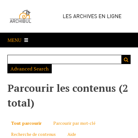
P
a
s
s
e
MENU
r
a
u
c
Advanced Search
o
n
t
Parcourir les contenus (2
e
n
total)
u
p
r
Tout parcourir
Parcourir par mot-clé
i
Recherche de contenus
Aide
n