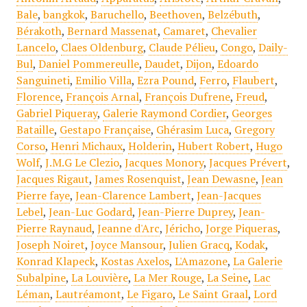
Bale
,
bangkok
,
Baruchello
,
Beethoven
,
Belzébuth
,
Bérakoth
,
Bernard Massenat
,
Camaret
,
Chevalier
Lancelo
,
Claes Oldenburg
,
Claude Pélieu
,
Congo
,
Daily-
Bul
,
Daniel Pommereulle
,
Daudet
,
Dijon
,
Edoardo
Sanguineti
,
Emilio Villa
,
Ezra Pound
,
Ferro
,
Flaubert
,
Florence
,
François Arnal
,
François Dufrene
,
Freud
,
Gabriel Piqueray
,
Galerie Raymond Cordier
,
Georges
Bataille
,
Gestapo Française
,
Ghérasim Luca
,
Gregory
Corso
,
Henri Michaux
,
Holderin
,
Hubert Robert
,
Hugo
Wolf
,
J.M.G Le Clezio
,
Jacques Monory
,
Jacques Prévert
,
Jacques Rigaut
,
James Rosenquist
,
Jean Dewasne
,
Jean
Pierre faye
,
Jean-Clarence Lambert
,
Jean-Jacques
Lebel
,
Jean-Luc Godard
,
Jean-Pierre Duprey
,
Jean-
Pierre Raynaud
,
Jeanne d'Arc
,
Jéricho
,
Jorge Piqueras
,
Joseph Noiret
,
Joyce Mansour
,
Julien Gracq
,
Kodak
,
Konrad Klapeck
,
Kostas Axelos
,
L'Amazone
,
La Galerie
Subalpine
,
La Louvière
,
La Mer Rouge
,
La Seine
,
Lac
Léman
,
Lautréamont
,
Le Figaro
,
Le Saint Graal
,
Lord