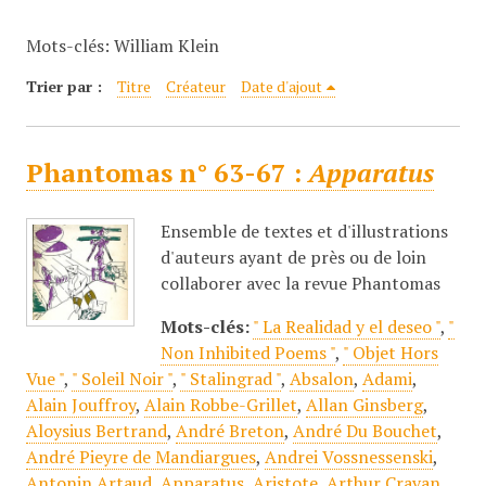
c
Mots-clés: William Klein
i
p
Trier par :
Titre
Créateur
Date d'ajout
a
l
Phantomas n° 63-67 :
Apparatus
Ensemble de textes et d'illustrations
d'auteurs ayant de près ou de loin
collaborer avec la revue Phantomas
Mots-clés:
" La Realidad y el deseo "
,
"
Non Inhibited Poems "
,
" Objet Hors
Vue "
,
" Soleil Noir "
,
" Stalingrad "
,
Absalon
,
Adami
,
Alain Jouffroy
,
Alain Robbe-Grillet
,
Allan Ginsberg
,
Aloysius Bertrand
,
André Breton
,
André Du Bouchet
,
André Pieyre de Mandiargues
,
Andrei Vossnessenski
,
Antonin Artaud
,
Apparatus
,
Aristote
,
Arthur Cravan
,