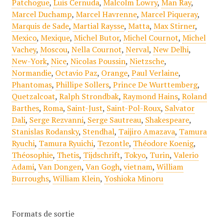
Patchogue
,
Luis Cernuda
,
Malcolm Lowry
,
Man Ray
,
Marcel Duchamp
,
Marcel Havrenne
,
Marcel Piqueray
,
Marquis de Sade
,
Martial Raysse
,
Matta
,
Max Stirner
,
Mexico
,
Mexique
,
Michel Butor
,
Michel Cournot
,
Michel
Vachey
,
Moscou
,
Nella Cournot
,
Nerval
,
New Delhi
,
New-York
,
Nice
,
Nicolas Poussin
,
Nietzsche
,
Normandie
,
Octavio Paz
,
Orange
,
Paul Verlaine
,
Phantomas
,
Phillipe Sollers
,
Prince De Wurttemberg
,
Quetzalcoat
,
Ralph Strondbak
,
Raymond Hains
,
Roland
Barthes
,
Roma
,
Saint-Just
,
Saint-Pol-Roux
,
Salvator
Dali
,
Serge Rezvanni
,
Serge Sautreau
,
Shakespeare
,
Stanislas Rodansky
,
Stendhal
,
Taijiro Amazava
,
Tamura
Ryuchi
,
Tamura Ryuichi
,
Tezontle
,
Théodore Koenig
,
Théosophie
,
Thetis
,
Tijdschrift
,
Tokyo
,
Turin
,
Valerio
Adami
,
Van Dongen
,
Van Gogh
,
vietnam
,
William
Burroughs
,
William Klein
,
Yoshioka Minoru
Formats de sortie