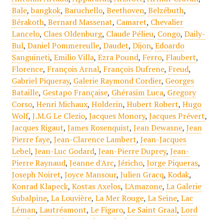
Bale
,
bangkok
,
Baruchello
,
Beethoven
,
Belzébuth
,
Bérakoth
,
Bernard Massenat
,
Camaret
,
Chevalier
Lancelo
,
Claes Oldenburg
,
Claude Pélieu
,
Congo
,
Daily-
Bul
,
Daniel Pommereulle
,
Daudet
,
Dijon
,
Edoardo
Sanguineti
,
Emilio Villa
,
Ezra Pound
,
Ferro
,
Flaubert
,
Florence
,
François Arnal
,
François Dufrene
,
Freud
,
Gabriel Piqueray
,
Galerie Raymond Cordier
,
Georges
Bataille
,
Gestapo Française
,
Ghérasim Luca
,
Gregory
Corso
,
Henri Michaux
,
Holderin
,
Hubert Robert
,
Hugo
Wolf
,
J.M.G Le Clezio
,
Jacques Monory
,
Jacques Prévert
,
Jacques Rigaut
,
James Rosenquist
,
Jean Dewasne
,
Jean
Pierre faye
,
Jean-Clarence Lambert
,
Jean-Jacques
Lebel
,
Jean-Luc Godard
,
Jean-Pierre Duprey
,
Jean-
Pierre Raynaud
,
Jeanne d'Arc
,
Jéricho
,
Jorge Piqueras
,
Joseph Noiret
,
Joyce Mansour
,
Julien Gracq
,
Kodak
,
Konrad Klapeck
,
Kostas Axelos
,
L'Amazone
,
La Galerie
Subalpine
,
La Louvière
,
La Mer Rouge
,
La Seine
,
Lac
Léman
,
Lautréamont
,
Le Figaro
,
Le Saint Graal
,
Lord