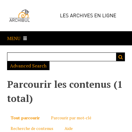
P
a
s
s
e
MENU
r
a
u
c
Advanced Search
o
n
t
Parcourir les contenus (1
e
n
total)
u
p
r
Tout parcourir
Parcourir par mot-clé
i
Recherche de contenus
Aide
n