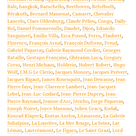
Bale
,
bangkok
,
Baruchello
,
Beethoven
,
Belzébuth
,
Bérakoth
,
Bernard Massenat
,
Camaret
,
Chevalier
Lancelo
,
Claes Oldenburg
,
Claude Pélieu
,
Congo
,
Daily-
Bul
,
Daniel Pommereulle
,
Daudet
,
Dijon
,
Edoardo
Sanguineti
,
Emilio Villa
,
Ezra Pound
,
Ferro
,
Flaubert
,
Florence
,
François Arnal
,
François Dufrene
,
Freud
,
Gabriel Piqueray
,
Galerie Raymond Cordier
,
Georges
Bataille
,
Gestapo Française
,
Ghérasim Luca
,
Gregory
Corso
,
Henri Michaux
,
Holderin
,
Hubert Robert
,
Hugo
Wolf
,
J.M.G Le Clezio
,
Jacques Monory
,
Jacques Prévert
,
Jacques Rigaut
,
James Rosenquist
,
Jean Dewasne
,
Jean
Pierre faye
,
Jean-Clarence Lambert
,
Jean-Jacques
Lebel
,
Jean-Luc Godard
,
Jean-Pierre Duprey
,
Jean-
Pierre Raynaud
,
Jeanne d'Arc
,
Jéricho
,
Jorge Piqueras
,
Joseph Noiret
,
Joyce Mansour
,
Julien Gracq
,
Kodak
,
Konrad Klapeck
,
Kostas Axelos
,
L'Amazone
,
La Galerie
Subalpine
,
La Louvière
,
La Mer Rouge
,
La Seine
,
Lac
Léman
,
Lautréamont
,
Le Figaro
,
Le Saint Graal
,
Lord