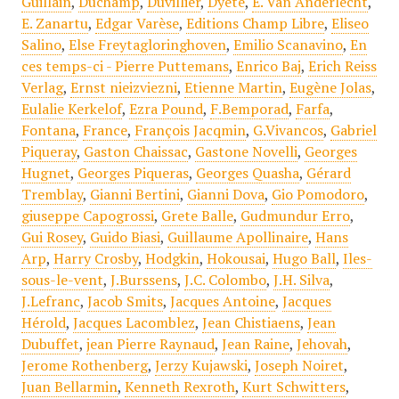
Guillain
,
Duchamp
,
Duvillier
,
Dyete
,
E. Van Anderlecht
,
E. Zanartu
,
Edgar Varèse
,
Editions Champ Libre
,
Eliseo
Salino
,
Else Freytagloringhoven
,
Emilio Scanavino
,
En
ces temps-ci - Pierre Puttemans
,
Enrico Baj
,
Erich Reiss
Verlag
,
Ernst nieizviezni
,
Etienne Martin
,
Eugène Jolas
,
Eulalie Kerkelof
,
Ezra Pound
,
F.Bemporad
,
Farfa
,
Fontana
,
France
,
François Jacqmin
,
G.Vivancos
,
Gabriel
Piqueray
,
Gaston Chaissac
,
Gastone Novelli
,
Georges
Hugnet
,
Georges Piqueras
,
Georges Quasha
,
Gérard
Tremblay
,
Gianni Bertini
,
Gianni Dova
,
Gio Pomodoro
,
giuseppe Capogrossi
,
Grete Balle
,
Gudmundur Erro
,
Gui Rosey
,
Guido Biasi
,
Guillaume Apollinaire
,
Hans
Arp
,
Harry Crosby
,
Hodgkin
,
Hokousai
,
Hugo Ball
,
Iles-
sous-le-vent
,
J.Burssens
,
J.C. Colombo
,
J.H. Silva
,
J.Lefranc
,
Jacob Smits
,
Jacques Antoine
,
Jacques
Hérold
,
Jacques Lacomblez
,
Jean Chistiaens
,
Jean
Dubuffet
,
jean Pierre Raynaud
,
Jean Raine
,
Jehovah
,
Jerome Rothenberg
,
Jerzy Kujawski
,
Joseph Noiret
,
Juan Bellarmin
,
Kenneth Rexroth
,
Kurt Schwitters
,