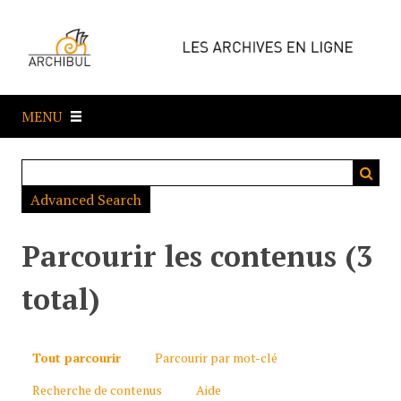
P
a
s
s
e
MENU
r
a
u
c
Advanced Search
o
n
t
Parcourir les contenus (3
e
n
total)
u
p
r
Tout parcourir
Parcourir par mot-clé
i
Recherche de contenus
Aide
n