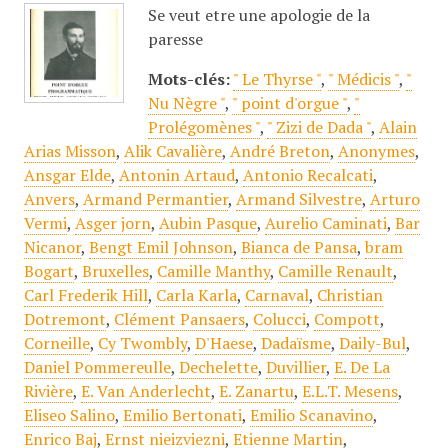
Se veut etre une apologie de la
paresse
Mots-clés:
" Le Thyrse "
,
" Médicis "
,
"
Nu Nègre "
,
" point d'orgue "
,
"
Prolégomènes "
,
" Zizi de Dada "
,
Alain
Arias Misson
,
Alik Cavalière
,
André Breton
,
Anonymes
,
Ansgar Elde
,
Antonin Artaud
,
Antonio Recalcati
,
Anvers
,
Armand Permantier
,
Armand Silvestre
,
Arturo
Vermi
,
Asger jorn
,
Aubin Pasque
,
Aurelio Caminati
,
Bar
Nicanor
,
Bengt Emil Johnson
,
Bianca de Pansa
,
bram
Bogart
,
Bruxelles
,
Camille Manthy
,
Camille Renault
,
Carl Frederik Hill
,
Carla Karla
,
Carnaval
,
Christian
Dotremont
,
Clément Pansaers
,
Colucci
,
Compott
,
Corneille
,
Cy Twombly
,
D'Haese
,
Dadaïsme
,
Daily-Bul
,
Daniel Pommereulle
,
Dechelette
,
Duvillier
,
E. De La
Rivière
,
E. Van Anderlecht
,
E. Zanartu
,
E.L.T. Mesens
,
Eliseo Salino
,
Emilio Bertonati
,
Emilio Scanavino
,
Enrico Baj
,
Ernst nieizviezni
,
Etienne Martin
,