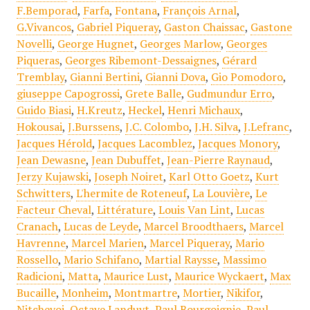
F.Bemporad
,
Farfa
,
Fontana
,
François Arnal
,
G.Vivancos
,
Gabriel Piqueray
,
Gaston Chaissac
,
Gastone
Novelli
,
George Hugnet
,
Georges Marlow
,
Georges
Piqueras
,
Georges Ribemont-Dessaignes
,
Gérard
Tremblay
,
Gianni Bertini
,
Gianni Dova
,
Gio Pomodoro
,
giuseppe Capogrossi
,
Grete Balle
,
Gudmundur Erro
,
Guido Biasi
,
H.Kreutz
,
Heckel
,
Henri Michaux
,
Hokousai
,
J.Burssens
,
J.C. Colombo
,
J.H. Silva
,
J.Lefranc
,
Jacques Hérold
,
Jacques Lacomblez
,
Jacques Monory
,
Jean Dewasne
,
Jean Dubuffet
,
Jean-Pierre Raynaud
,
Jerzy Kujawski
,
Joseph Noiret
,
Karl Otto Goetz
,
Kurt
Schwitters
,
L'hermite de Roteneuf
,
La Louvière
,
Le
Facteur Cheval
,
Littérature
,
Louis Van Lint
,
Lucas
Cranach
,
Lucas de Leyde
,
Marcel Broodthaers
,
Marcel
Havrenne
,
Marcel Marien
,
Marcel Piqueray
,
Mario
Rossello
,
Mario Schifano
,
Martial Raysse
,
Massimo
Radicioni
,
Matta
,
Maurice Lust
,
Maurice Wyckaert
,
Max
Bucaille
,
Monheim
,
Montmartre
,
Mortier
,
Nikifor
,
Nitchevoi
,
Octave Landuyt
,
Paul Bourgoignie
,
Paul