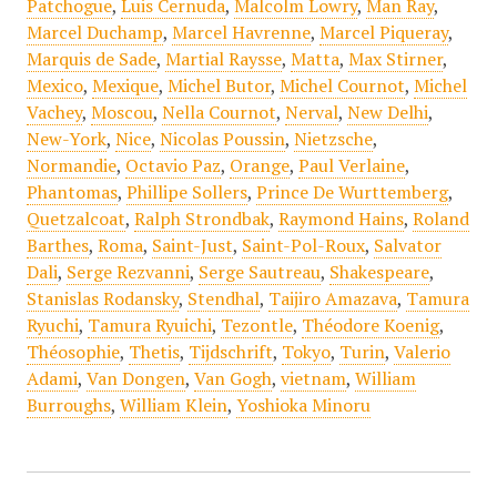
Patchogue
,
Luis Cernuda
,
Malcolm Lowry
,
Man Ray
,
Marcel Duchamp
,
Marcel Havrenne
,
Marcel Piqueray
,
Marquis de Sade
,
Martial Raysse
,
Matta
,
Max Stirner
,
Mexico
,
Mexique
,
Michel Butor
,
Michel Cournot
,
Michel
Vachey
,
Moscou
,
Nella Cournot
,
Nerval
,
New Delhi
,
New-York
,
Nice
,
Nicolas Poussin
,
Nietzsche
,
Normandie
,
Octavio Paz
,
Orange
,
Paul Verlaine
,
Phantomas
,
Phillipe Sollers
,
Prince De Wurttemberg
,
Quetzalcoat
,
Ralph Strondbak
,
Raymond Hains
,
Roland
Barthes
,
Roma
,
Saint-Just
,
Saint-Pol-Roux
,
Salvator
Dali
,
Serge Rezvanni
,
Serge Sautreau
,
Shakespeare
,
Stanislas Rodansky
,
Stendhal
,
Taijiro Amazava
,
Tamura
Ryuchi
,
Tamura Ryuichi
,
Tezontle
,
Théodore Koenig
,
Théosophie
,
Thetis
,
Tijdschrift
,
Tokyo
,
Turin
,
Valerio
Adami
,
Van Dongen
,
Van Gogh
,
vietnam
,
William
Burroughs
,
William Klein
,
Yoshioka Minoru