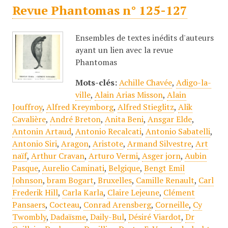
Revue Phantomas n° 125-127
Ensembles de textes inédits d'auteurs
ayant un lien avec la revue
Phantomas
Mots-clés:
Achille Chavée
,
Adigo-la-
ville
,
Alain Arias Misson
,
Alain
Jouffroy
,
Alfred Kreymborg
,
Alfred Stieglitz
,
Alik
Cavalière
,
André Breton
,
Anita Beni
,
Ansgar Elde
,
Antonin Artaud
,
Antonio Recalcati
,
Antonio Sabatelli
,
Antonio Siri
,
Aragon
,
Aristote
,
Armand Silvestre
,
Art
naïf
,
Arthur Cravan
,
Arturo Vermi
,
Asger jorn
,
Aubin
Pasque
,
Aurelio Caminati
,
Belgique
,
Bengt Emil
Johnson
,
bram Bogart
,
Bruxelles
,
Camille Renault
,
Carl
Frederik Hill
,
Carla Karla
,
Claire Lejeune
,
Clément
Pansaers
,
Cocteau
,
Conrad Arensberg
,
Corneille
,
Cy
Twombly
,
Dadaïsme
,
Daily-Bul
,
Désiré Viardot
,
Dr