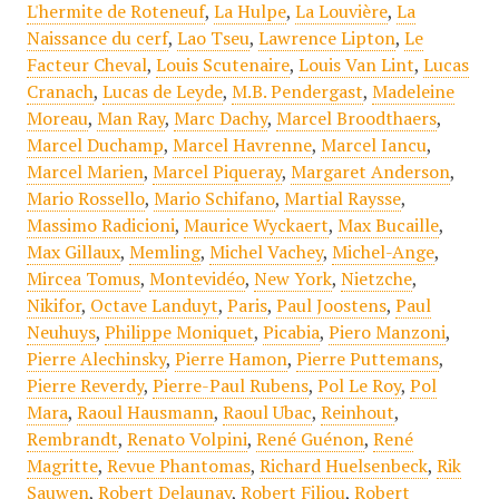
L'hermite de Roteneuf
,
La Hulpe
,
La Louvière
,
La
Naissance du cerf
,
Lao Tseu
,
Lawrence Lipton
,
Le
Facteur Cheval
,
Louis Scutenaire
,
Louis Van Lint
,
Lucas
Cranach
,
Lucas de Leyde
,
M.B. Pendergast
,
Madeleine
Moreau
,
Man Ray
,
Marc Dachy
,
Marcel Broodthaers
,
Marcel Duchamp
,
Marcel Havrenne
,
Marcel Iancu
,
Marcel Marien
,
Marcel Piqueray
,
Margaret Anderson
,
Mario Rossello
,
Mario Schifano
,
Martial Raysse
,
Massimo Radicioni
,
Maurice Wyckaert
,
Max Bucaille
,
Max Gillaux
,
Memling
,
Michel Vachey
,
Michel-Ange
,
Mircea Tomus
,
Montevidéo
,
New York
,
Nietzche
,
Nikifor
,
Octave Landuyt
,
Paris
,
Paul Joostens
,
Paul
Neuhuys
,
Philippe Moniquet
,
Picabia
,
Piero Manzoni
,
Pierre Alechinsky
,
Pierre Hamon
,
Pierre Puttemans
,
Pierre Reverdy
,
Pierre-Paul Rubens
,
Pol Le Roy
,
Pol
Mara
,
Raoul Hausmann
,
Raoul Ubac
,
Reinhout
,
Rembrandt
,
Renato Volpini
,
René Guénon
,
René
Magritte
,
Revue Phantomas
,
Richard Huelsenbeck
,
Rik
Sauwen
,
Robert Delaunay
,
Robert Filiou
,
Robert