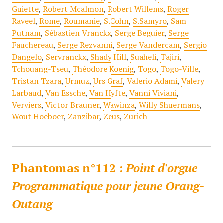
Guiette
,
Robert Mcalmon
,
Robert Willems
,
Roger
Raveel
,
Rome
,
Roumanie
,
S.Cohn
,
S.Samyro
,
Sam
Putnam
,
Sébastien Vranckx
,
Serge Beguier
,
Serge
Fauchereau
,
Serge Rezvanni
,
Serge Vandercam
,
Sergio
Dangelo
,
Servranckx
,
Shady Hill
,
Suaheli
,
Tajiri
,
Tchouang-Tseu
,
Théodore Koenig
,
Togo
,
Togo-Ville
,
Tristan Tzara
,
Urmuz
,
Urs Graf
,
Valerio Adami
,
Valery
Larbaud
,
Van Essche
,
Van Hyfte
,
Vanni Viviani
,
Verviers
,
Victor Brauner
,
Wawinza
,
Willy Shuermans
,
Wout Hoeboer
,
Zanzibar
,
Zeus
,
Zurich
Phantomas n°112 :
Point d'orgue
Programmatique pour jeune Orang-
Outang