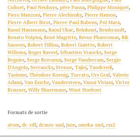
Colinet
,
Paul Neuhuys
,
père Pansa
,
Philippe Moniquet
,
Piero Manzoni
,
Pierre Alechinsky
,
Pierre Hamon
,
Pierre-Albert Birot
,
Pierre-Paul Rubens
,
Pol Mara
,
Raoul Hausmann
,
Raoul Ubac
,
Reinhout
,
Rembrandt
,
Renato Volpini
,
René Magritte
,
Revue Phantomas
,
Rik
Sauwen
,
Robert Filliou
,
Robert Guiette
,
Robert
Willems
,
Roger Raveel
,
Sébastien Vranckx
,
Serge
Beguier
,
Serge Rezvanni
,
Serge Vandercam
,
Sergio
D'Angelo
,
Sevranckx
,
Stenne
,
Tajiri
,
Tandcredi
,
Taoisme
,
Théodore Koenig
,
Turcato
,
Urs Graf
,
Valerio
Adami
,
Van Essche
,
Vandersteen
,
Vanni Viviani
,
Victor
Brauner
,
Willy Shuermans
,
Wout Hoeboer
Formats de sortie
atom
,
dc-rdf
,
dcmes-xml
,
json
,
omeka-xml
,
rss2