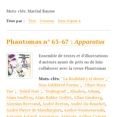
c
Mots-clés: Martial Raysse
i
p
Trier par :
Titre
Créateur
Date d'ajout
a
l
Phantomas n° 63-67 :
Apparatus
Ensemble de textes et d'illustrations
d'auteurs ayant de près ou de loin
collaborer avec la revue Phantomas
Mots-clés:
" La Realidad y el deseo "
,
"
Non Inhibited Poems "
,
" Objet Hors
Vue "
,
" Soleil Noir "
,
" Stalingrad "
,
Absalon
,
Adami
,
Alain Jouffroy
,
Alain Robbe-Grillet
,
Allan Ginsberg
,
Aloysius Bertrand
,
André Breton
,
André Du Bouchet
,
André Pieyre de Mandiargues
,
Andrei Vossnessenski
,
Antonin Artaud
,
Apparatus
,
Aristote
,
Arthur Cravan
,