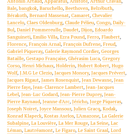
Antonin Artaud
,
Apparatus
,
Aristote
,
Arthur Cravan
,
Bale
,
bangkok
,
Baruchello
,
Beethoven
,
Belzébuth
,
Bérakoth
,
Bernard Massenat
,
Camaret
,
Chevalier
Lancelo
,
Claes Oldenburg
,
Claude Pélieu
,
Congo
,
Daily-
Bul
,
Daniel Pommereulle
,
Daudet
,
Dijon
,
Edoardo
Sanguineti
,
Emilio Villa
,
Ezra Pound
,
Ferro
,
Flaubert
,
Florence
,
François Arnal
,
François Dufrene
,
Freud
,
Gabriel Piqueray
,
Galerie Raymond Cordier
,
Georges
Bataille
,
Gestapo Française
,
Ghérasim Luca
,
Gregory
Corso
,
Henri Michaux
,
Holderin
,
Hubert Robert
,
Hugo
Wolf
,
J.M.G Le Clezio
,
Jacques Monory
,
Jacques Prévert
,
Jacques Rigaut
,
James Rosenquist
,
Jean Dewasne
,
Jean
Pierre faye
,
Jean-Clarence Lambert
,
Jean-Jacques
Lebel
,
Jean-Luc Godard
,
Jean-Pierre Duprey
,
Jean-
Pierre Raynaud
,
Jeanne d'Arc
,
Jéricho
,
Jorge Piqueras
,
Joseph Noiret
,
Joyce Mansour
,
Julien Gracq
,
Kodak
,
Konrad Klapeck
,
Kostas Axelos
,
L'Amazone
,
La Galerie
Subalpine
,
La Louvière
,
La Mer Rouge
,
La Seine
,
Lac
Léman
,
Lautréamont
,
Le Figaro
,
Le Saint Graal
,
Lord