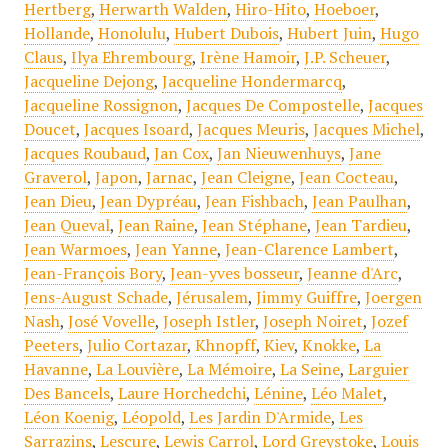
Hertberg
,
Herwarth Walden
,
Hiro-Hito
,
Hoeboer
,
Hollande
,
Honolulu
,
Hubert Dubois
,
Hubert Juin
,
Hugo
Claus
,
Ilya Ehrembourg
,
Irène Hamoir
,
J.P. Scheuer
,
Jacqueline Dejong
,
Jacqueline Hondermarcq
,
Jacqueline Rossignon
,
Jacques De Compostelle
,
Jacques
Doucet
,
Jacques Isoard
,
Jacques Meuris
,
Jacques Michel
,
Jacques Roubaud
,
Jan Cox
,
Jan Nieuwenhuys
,
Jane
Graverol
,
Japon
,
Jarnac
,
Jean Cleigne
,
Jean Cocteau
,
Jean Dieu
,
Jean Dypréau
,
Jean Fishbach
,
Jean Paulhan
,
Jean Queval
,
Jean Raine
,
Jean Stéphane
,
Jean Tardieu
,
Jean Warmoes
,
Jean Yanne
,
Jean-Clarence Lambert
,
Jean-François Bory
,
Jean-yves bosseur
,
Jeanne d'Arc
,
Jens-August Schade
,
Jérusalem
,
Jimmy Guiffre
,
Joergen
Nash
,
José Vovelle
,
Joseph Istler
,
Joseph Noiret
,
Jozef
Peeters
,
Julio Cortazar
,
Khnopff
,
Kiev
,
Knokke
,
La
Havanne
,
La Louvière
,
La Mémoire
,
La Seine
,
Larguier
Des Bancels
,
Laure Horchedchi
,
Lénine
,
Léo Malet
,
Léon Koenig
,
Léopold
,
Les Jardin D'Armide
,
Les
Sarrazins
,
Lescure
,
Lewis Carrol
,
Lord Greystoke
,
Louis