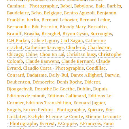
Caminati - Photographie
,
Babel
,
Babylone
,
Bale
,
Barbès
,
Baudelaire
,
Beho
,
Belgique
,
Benito Aguzoli
,
Benjamin
Franklin
,
berlin
,
Bernard Lebovier
,
Bernard Leduc
,
Bernouillis
,
Bibi Fricotin
,
Bloody Mary
,
Borsotto
,
Braniff
,
Brasilia
,
Breughel
,
Bryon Gysin
,
Burroughs
,
C.H.Parker
,
Calice Ligure
,
Carl Sagan
,
Catherine
crachat
,
Catherine Sauvage
,
Charleroi
,
Charleston
,
Chicago
,
Chine
,
Chou En Lai
,
Chrisitan busy
,
Christophe
Colomb
,
Claude Bauwens
,
Claude Bernard
,
Claude
Evrard
,
Claudio Costa - Photographie
,
Condillac
,
Conrard
,
Dadaïsme
,
Daily-Bul
,
Dante Alligheri
,
Darwin
,
Daubenton
,
Démocrite
,
Denis Roche
,
Diderot
,
Djougachvili
,
Dorothé De Goethe
,
Dublin
,
Dupuis
,
Editions de minuit
,
Editions Gallimard
,
Editions Le
Cormier
,
Editions Transédition
,
Edouard Jaguer
,
Engels
,
Enrico Pedrini - Photographie
,
Epicure
,
Eric
Linklater
,
Eschyle
,
Etienne Le Comte
,
Etienne Lecomte
- Photographe
,
Everest
,
F.Coppée
,
F.François
,
Fano