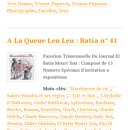
Yves Namur
,
Yvonne Piqueray
,
Yvonne Piqueray -
Photographie
,
Zanzibar
,
Zeus
A La Queue Leu Leu : Batia n° 41
Parution Trimensuelle Du Journal El
Batia Mourt Sou : Composé de 15
Numero Spéciaux d'invitation a
expositions
Mots-clés:
" Marchienne de vie "
,
"
Sainte Waudru et ses règles "
,
" Toit et Moi "
,
A.Verhelle
D'Haltonne
,
André Balthazar
,
Aphorisme
,
Bardamu
,
Binche
,
Boussu
,
Bruxelles
,
Charb
,
Charleroi
,
Charlie
Hebdo
,
Claude Bauwens
,
Claude Durieux
,
Daily-Bul
,
dessins
,
Didier Ghislain
,
El Batia Moûrt Soû
,
Elio Di