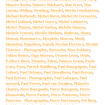
Maurice Roche
,
Maurice Wijckaert
,
Max Ernst
,
Max
Loreau
,
Médina
,
Memling
,
Mendel
,
Merlin l'enchanteur
,
Michael Rotheudt
,
Michel Butor
,
Michel De Cervantès
,
Michel Galland
,
Michel Guerry
,
Michel Laùbiotte
,
Michel Thirion
,
Michel Vachey
,
Michèle Masson
,
Michèle Venturi
,
Mireille Mathieu
,
Mohican
,
Moise
,
Monod
,
Montmartre
,
Morphée
,
Moscou
,
Musil
,
Mussolini
,
Napoléon
,
Napoli
,
Nicolas Florence
,
Nicolas
Florence - Photographie
,
Nietzsche
,
Nino Soldano
,
Odilon Redon
,
Olga Moreno
,
Ottavio Léoni
,
Ovide
,
P.Albert-Birot
,
P.boulez
,
Pabst
,
Palazzo Grassi
,
Paolo
Icaro
,
Paris
,
Patrick Waldberg
,
Paul Bourgoignie
,
Paul
Colinet
,
Paul Delvaux
,
Paul Dewalhens
,
Paul Kervan
,
Paul Kervan - Photographie
,
Paul Lafargue
,
Paul
morand
,
Paul Peters
,
Paul van Ostaijen
,
Philarète
Chasles
,
Piere Bourgeade
,
Pierre Bourgeois
,
Pierre
Klossowski
,
Pierre Pachet
,
Pierre Pourveur
,
Pierre
Pourveur - Photographie
,
Pierre Puttemans
,
Pol Bury
,