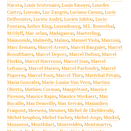
Nacera
,
Louis Scutenaire
,
Louis Smoyer
,
Lourdes
Castro
,
Louvain
,
Luc Zangrie
,
Luciano Caruso
,
Lucie
Delfernière
,
Lucien André
,
Lucien Jublou
,
Lucio
Fontana
,
luther King
,
Luxembourg
,
M.L. Rosenthal
,
M.Olyff
,
Mac orlan
,
Madagascar
,
Maeterling
,
Maimonide
,
Malmédy
,
Malmo
,
Manuel Viola
,
Manzoni
,
Marc Eemans
,
Marcel Arents
,
Marcel Baugniet
,
Marcel
Broodthaers
,
Marcel Deprez
,
Marcel Dufour
,
Marcel
Florkin
,
Marcel Havrenne
,
Marcel Jean
,
Marcel
Lefrancq
,
Marcel Marien
,
Marcel Parfondry
,
Marcel
Piqueray
,
Marcel Poot
,
Marcel Thiry
,
Maréchal Pétain
,
Maria Gonzales
,
Marie-Louise Van Veen
,
Martino
Oberto
,
Mathieu Corman
,
Maugrétout
,
Maurice
Pirenne
,
Maurice Rapin
,
Maurice Wyckaert
,
Max
Bucaille
,
Max Deauville
,
Max Servais
,
Maximilien
Fraipont
,
Meesens
,
Mesmer
,
Michel de Ghelderode
,
Michel Seuphor
,
Michel Vachey
,
Michel-Ange
,
Mockel
,
Monnerot
,
Montbliart
,
Montevidéo
,
Montmartre
,