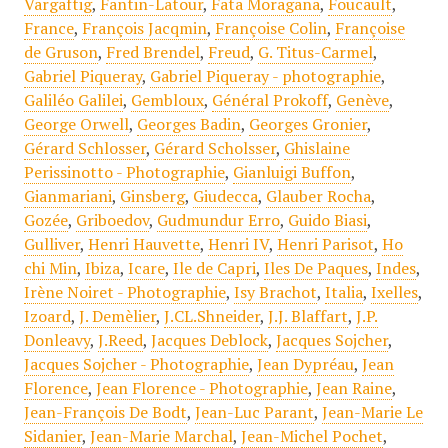
Vargaftig
,
Fantin-Latour
,
Fata Moragana
,
Foucault
,
France
,
François Jacqmin
,
Françoise Colin
,
Françoise
de Gruson
,
Fred Brendel
,
Freud
,
G. Titus-Carmel
,
Gabriel Piqueray
,
Gabriel Piqueray - photographie
,
Galiléo Galilei
,
Gembloux
,
Général Prokoff
,
Genève
,
George Orwell
,
Georges Badin
,
Georges Gronier
,
Gérard Schlosser
,
Gérard Scholsser
,
Ghislaine
Perissinotto - Photographie
,
Gianluigi Buffon
,
Gianmariani
,
Ginsberg
,
Giudecca
,
Glauber Rocha
,
Gozée
,
Griboedov
,
Gudmundur Erro
,
Guido Biasi
,
Gulliver
,
Henri Hauvette
,
Henri IV
,
Henri Parisot
,
Ho
chi Min
,
Ibiza
,
Icare
,
Ile de Capri
,
Iles De Paques
,
Indes
,
Irène Noiret - Photographie
,
Isy Brachot
,
Italia
,
Ixelles
,
Izoard
,
J. Demèlier
,
J.CL.Shneider
,
J.J. Blaffart
,
J.P.
Donleavy
,
J.Reed
,
Jacques Deblock
,
Jacques Sojcher
,
Jacques Sojcher - Photographie
,
Jean Dypréau
,
Jean
Florence
,
Jean Florence - Photographie
,
Jean Raine
,
Jean-François De Bodt
,
Jean-Luc Parant
,
Jean-Marie Le
Sidanier
,
Jean-Marie Marchal
,
Jean-Michel Pochet
,