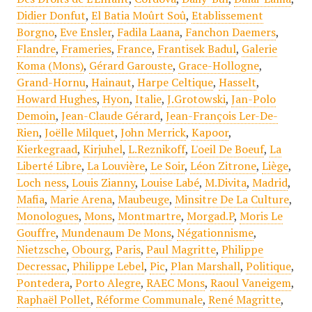
Didier Donfut
,
El Batia Moûrt Soû
,
Etablissement
Borgno
,
Eve Ensler
,
Fadila Laana
,
Fanchon Daemers
,
Flandre
,
Frameries
,
France
,
Frantisek Badul
,
Galerie
Koma (Mons)
,
Gérard Garouste
,
Grace-Hollogne
,
Grand-Hornu
,
Hainaut
,
Harpe Celtique
,
Hasselt
,
Howard Hughes
,
Hyon
,
Italie
,
J.Grotowski
,
Jan-Polo
Demoin
,
Jean-Claude Gérard
,
Jean-François Ler-De-
Rien
,
Joëlle Milquet
,
John Merrick
,
Kapoor
,
Kierkegraad
,
Kirjuhel
,
L.Reznikoff
,
L'oeil De Boeuf
,
La
Liberté Libre
,
La Louvière
,
Le Soir
,
Léon Zitrone
,
Liège
,
Loch ness
,
Louis Zianny
,
Louise Labé
,
M.Divita
,
Madrid
,
Mafia
,
Marie Arena
,
Maubeuge
,
Minsitre De La Culture
,
Monologues
,
Mons
,
Montmartre
,
Morgad.P
,
Moris Le
Gouffre
,
Mundenaum De Mons
,
Négationnisme
,
Nietzsche
,
Obourg
,
Paris
,
Paul Magritte
,
Philippe
Decressac
,
Philippe Lebel
,
Pic
,
Plan Marshall
,
Politique
,
Pontedera
,
Porto Alegre
,
RAEC Mons
,
Raoul Vaneigem
,
Raphaël Pollet
,
Réforme Communale
,
René Magritte
,