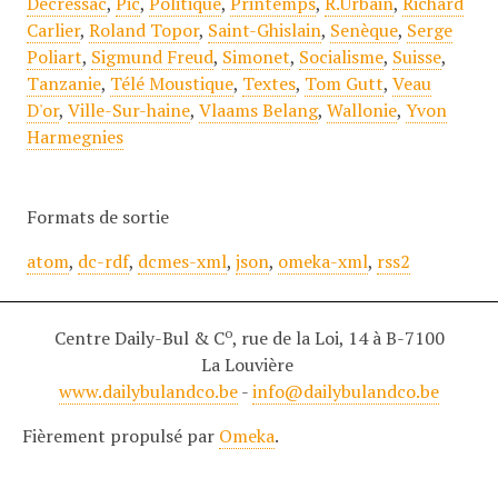
Decressac
,
Pic
,
Politique
,
Printemps
,
R.Urbain
,
Richard
Carlier
,
Roland Topor
,
Saint-Ghislain
,
Senèque
,
Serge
Poliart
,
Sigmund Freud
,
Simonet
,
Socialisme
,
Suisse
,
Tanzanie
,
Télé Moustique
,
Textes
,
Tom Gutt
,
Veau
D'or
,
Ville-Sur-haine
,
Vlaams Belang
,
Wallonie
,
Yvon
Harmegnies
Formats de sortie
atom
,
dc-rdf
,
dcmes-xml
,
json
,
omeka-xml
,
rss2
o
Centre Daily-Bul & C
, rue de la Loi, 14 à B-7100
La Louvière
www.dailybulandco.be
-
info@dailybulandco.be
Fièrement propulsé par
Omeka
.