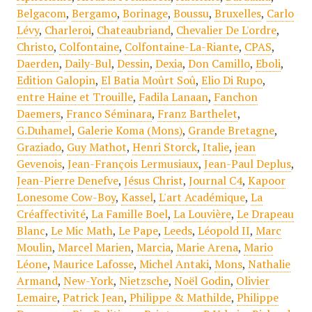
Belgacom
,
Bergamo
,
Borinage
,
Boussu
,
Bruxelles
,
Carlo
Lévy
,
Charleroi
,
Chateaubriand
,
Chevalier De L'ordre
,
Christo
,
Colfontaine
,
Colfontaine-La-Riante
,
CPAS
,
Daerden
,
Daily-Bul
,
Dessin
,
Dexia
,
Don Camillo
,
Eboli
,
Edition Galopin
,
El Batia Moûrt Soû
,
Elio Di Rupo
,
entre Haine et Trouille
,
Fadila Lanaan
,
Fanchon
Daemers
,
Franco Séminara
,
Franz Barthelet
,
G.Duhamel
,
Galerie Koma (Mons)
,
Grande Bretagne
,
Graziado
,
Guy Mathot
,
Henri Storck
,
Italie
,
jean
Gevenois
,
Jean-François Lermusiaux
,
Jean-Paul Deplus
,
Jean-Pierre Denefve
,
Jésus Christ
,
Journal C4
,
Kapoor
Lonesome Cow-Boy
,
Kassel
,
L'art Académique
,
La
Créaffectivité
,
La Famille Boel
,
La Louvière
,
Le Drapeau
Blanc
,
Le Mic Math
,
Le Pape
,
Leeds
,
Léopold II
,
Marc
Moulin
,
Marcel Marien
,
Marcia
,
Marie Arena
,
Mario
Léone
,
Maurice Lafosse
,
Michel Antaki
,
Mons
,
Nathalie
Armand
,
New-York
,
Nietzsche
,
Noël Godin
,
Olivier
Lemaire
,
Patrick Jean
,
Philippe & Mathilde
,
Philippe