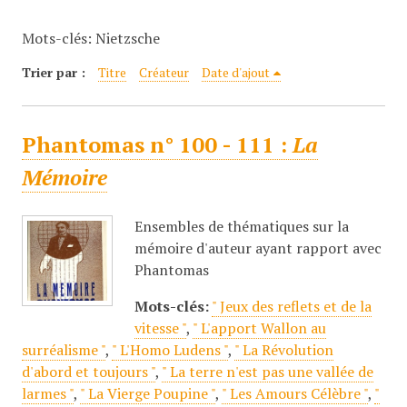
c
Mots-clés: Nietzsche
i
p
Trier par :
Titre
Créateur
Date d'ajout
a
l
Phantomas n° 100 - 111 :
La
Mémoire
Ensembles de thématiques sur la
mémoire d'auteur ayant rapport avec
Phantomas
Mots-clés:
" Jeux des reflets et de la
vitesse "
,
" L'apport Wallon au
surréalisme "
,
" L'Homo Ludens "
,
" La Révolution
d'abord et toujours "
,
" La terre n'est pas une vallée de
larmes "
,
" La Vierge Poupine "
,
" Les Amours Célèbre "
,
"