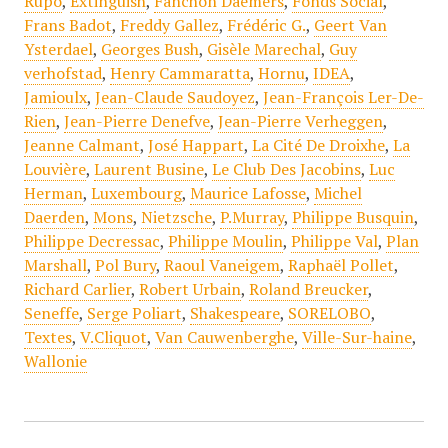
Rupo
,
Extinguish
,
Fanchon Daemers
,
Fonds Social
,
Frans Badot
,
Freddy Gallez
,
Frédéric G.
,
Geert Van
Ysterdael
,
Georges Bush
,
Gisèle Marechal
,
Guy
verhofstad
,
Henry Cammaratta
,
Hornu
,
IDEA
,
Jamioulx
,
Jean-Claude Saudoyez
,
Jean-François Ler-De-
Rien
,
Jean-Pierre Denefve
,
Jean-Pierre Verheggen
,
Jeanne Calmant
,
José Happart
,
La Cité De Droixhe
,
La
Louvière
,
Laurent Busine
,
Le Club Des Jacobins
,
Luc
Herman
,
Luxembourg
,
Maurice Lafosse
,
Michel
Daerden
,
Mons
,
Nietzsche
,
P.Murray
,
Philippe Busquin
,
Philippe Decressac
,
Philippe Moulin
,
Philippe Val
,
Plan
Marshall
,
Pol Bury
,
Raoul Vaneigem
,
Raphaël Pollet
,
Richard Carlier
,
Robert Urbain
,
Roland Breucker
,
Seneffe
,
Serge Poliart
,
Shakespeare
,
SORELOBO
,
Textes
,
V.Cliquot
,
Van Cauwenberghe
,
Ville-Sur-haine
,
Wallonie