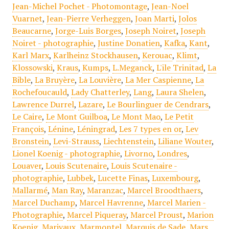
Jean-Michel Pochet - Photomontage
,
Jean-Noel
Vuarnet
,
Jean-Pierre Verheggen
,
Joan Marti
,
Jolos
Beaucarne
,
Jorge-Luis Borges
,
Joseph Noiret
,
Joseph
Noiret - photographie
,
Justine Donatien
,
Kafka
,
Kant
,
Karl Marx
,
Karlheinz Stockhausen
,
Kerouac
,
Klimt
,
Klossowski
,
Kraus
,
Kumps
,
L.Meganck
,
L'ile Trinitad
,
La
Bible
,
La Bruyère
,
La Louvière
,
La Mer Caspienne
,
La
Rochefoucauld
,
Lady Chatterley
,
Lang
,
Laura Shelen
,
Lawrence Durrel
,
Lazare
,
Le Bourlinguer de Cendrars
,
Le Caire
,
Le Mont Guilboa
,
Le Mont Mao
,
Le Petit
François
,
Lénine
,
Léningrad
,
Les 7 types en or
,
Lev
Bronstein
,
Levi-Strauss
,
Liechtenstein
,
Liliane Wouter
,
Lionel Koenig - photographie
,
Livorno
,
Londres
,
Louaver
,
Louis Scutenaire
,
Louis Scutenaire -
photographie
,
Lubbek
,
Lucette Finas
,
Luxembourg
,
Mallarmé
,
Man Ray
,
Maranzac
,
Marcel Broodthaers
,
Marcel Duchamp
,
Marcel Havrenne
,
Marcel Marien -
Photographie
,
Marcel Piqueray
,
Marcel Proust
,
Marion
Koenig
,
Marivaux
,
Marmontel
,
Marquis de Sade
,
Mars
,