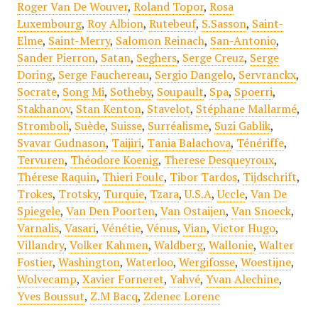
Roger Van De Wouver
,
Roland Topor
,
Rosa
Luxembourg
,
Roy Albion
,
Rutebeuf
,
S.Sasson
,
Saint-
Elme
,
Saint-Merry
,
Salomon Reinach
,
San-Antonio
,
Sander Pierron
,
Satan
,
Seghers
,
Serge Creuz
,
Serge
Doring
,
Serge Fauchereau
,
Sergio Dangelo
,
Servranckx
,
Socrate
,
Song Mi
,
Sotheby
,
Soupault
,
Spa
,
Spoerri
,
Stakhanov
,
Stan Kenton
,
Stavelot
,
Stéphane Mallarmé
,
Stromboli
,
Suède
,
Suisse
,
Surréalisme
,
Suzi Gablik
,
Svavar Gudnason
,
Taijiri
,
Tania Balachova
,
Ténériffe
,
Tervuren
,
Théodore Koenig
,
Therese Desqueyroux
,
Thérese Raquin
,
Thieri Foulc
,
Tibor Tardos
,
Tijdschrift
,
Trokes
,
Trotsky
,
Turquie
,
Tzara
,
U.S.A
,
Uccle
,
Van De
Spiegele
,
Van Den Poorten
,
Van Ostaijen
,
Van Snoeck
,
Varnalis
,
Vasari
,
Vénétie
,
Vénus
,
Vian
,
Victor Hugo
,
Villandry
,
Volker Kahmen
,
Waldberg
,
Wallonie
,
Walter
Fostier
,
Washington
,
Waterloo
,
Wergifosse
,
Woestijne
,
Wolvecamp
,
Xavier Forneret
,
Yahvé
,
Yvan Alechine
,
Yves Boussut
,
Z.M Bacq
,
Zdenec Lorenc