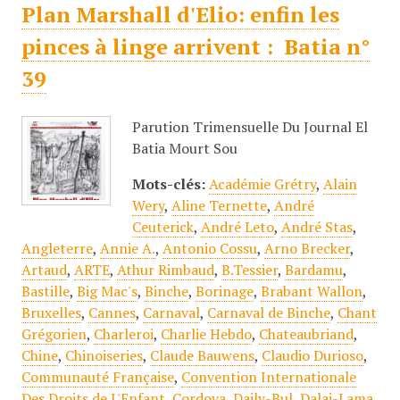
Plan Marshall d'Elio: enfin les
pinces à linge arrivent : Batia n°
39
Parution Trimensuelle Du Journal El
Batia Mourt Sou
Mots-clés:
Académie Grétry
,
Alain
Wery
,
Aline Ternette
,
André
Ceuterick
,
André Leto
,
André Stas
,
Angleterre
,
Annie A.
,
Antonio Cossu
,
Arno Brecker
,
Artaud
,
ARTE
,
Athur Rimbaud
,
B.Tessier
,
Bardamu
,
Bastille
,
Big Mac's
,
Binche
,
Borinage
,
Brabant Wallon
,
Bruxelles
,
Cannes
,
Carnaval
,
Carnaval de Binche
,
Chant
Grégorien
,
Charleroi
,
Charlie Hebdo
,
Chateaubriand
,
Chine
,
Chinoiseries
,
Claude Bauwens
,
Claudio Durioso
,
Communauté Française
,
Convention Internationale
Des Droits de L'Enfant
,
Cordova
,
Daily-Bul
,
Dalai-Lama
,