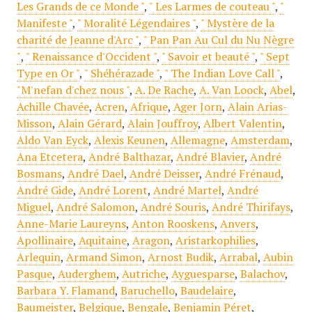
Les Grands de ce Monde "
,
" Les Larmes de couteau "
,
"
Manifeste "
,
" Moralité Légendaires "
,
" Mystère de la
charité de Jeanne d'Arc "
,
" Pan Pan Au Cul du Nu Nègre
"
,
" Renaissance d'Occident "
,
" Savoir et beauté "
,
" Sept
Type en Or "
,
" Shéhérazade "
,
" The Indian Love Call "
,
"M'nefan d'chez nous "
,
A. De Rache
,
A. Van Loock
,
Abel
,
Achille Chavée
,
Acren
,
Afrique
,
Ager Jorn
,
Alain Arias-
Misson
,
Alain Gérard
,
Alain Jouffroy
,
Albert Valentin
,
Aldo Van Eyck
,
Alexis Keunen
,
Allemagne
,
Amsterdam
,
Ana Etcetera
,
André Balthazar
,
André Blavier
,
André
Bosmans
,
André Dael
,
André Deisser
,
André Frénaud
,
André Gide
,
André Lorent
,
André Martel
,
André
Miguel
,
André Salomon
,
André Souris
,
André Thirifays
,
Anne-Marie Laureyns
,
Anton Rooskens
,
Anvers
,
Apollinaire
,
Aquitaine
,
Aragon
,
Aristarkophilies
,
Arlequin
,
Armand Simon
,
Arnost Budik
,
Arrabal
,
Aubin
Pasque
,
Auderghem
,
Autriche
,
Ayguesparse
,
Balachov
,
Barbara Y. Flamand
,
Baruchello
,
Baudelaire
,
Baumeister
,
Belgique
,
Bengale
,
Benjamin Péret
,