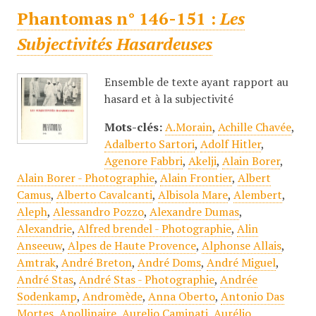
Phantomas n° 146-151 :
Les
Subjectivités Hasardeuses
Ensemble de texte ayant rapport au
hasard et à la subjectivité
Mots-clés:
A.Morain
,
Achille Chavée
,
Adalberto Sartori
,
Adolf Hitler
,
Agenore Fabbri
,
Akelji
,
Alain Borer
,
Alain Borer - Photographie
,
Alain Frontier
,
Albert
Camus
,
Alberto Cavalcanti
,
Albisola Mare
,
Alembert
,
Aleph
,
Alessandro Pozzo
,
Alexandre Dumas
,
Alexandrie
,
Alfred brendel - Photographie
,
Alin
Anseeuw
,
Alpes de Haute Provence
,
Alphonse Allais
,
Amtrak
,
André Breton
,
André Doms
,
André Miguel
,
André Stas
,
André Stas - Photographie
,
Andrée
Sodenkamp
,
Andromède
,
Anna Oberto
,
Antonio Das
Mortes
,
Apollinaire
,
Aurelio Caminati
,
Aurélio