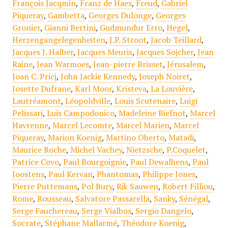
François Jacqmin
,
Franz de Haes
,
Freud
,
Gabriel
Piqueray
,
Gambetta
,
Georges Dulonge
,
Georges
Gronier
,
Gianni Bertini
,
Gudmundur Erro
,
Hegel
,
Herzengangelegenheiten
,
J.P. Stroot
,
Jacob Teillard
,
Jacques J. Halber
,
Jacques Meuris
,
Jacques Sojcher
,
Jean
Raine
,
Jean Warmoes
,
Jean-pierre Brisset
,
Jérusalem
,
Joan C. Pricj
,
John Jackie Kennedy
,
Joseph Noiret
,
Josette Dufrane
,
Karl Moor
,
Kristeva
,
La Louvière
,
Lautréamont
,
Léopoldville
,
Louis Scutenaire
,
Luigi
Pelissari
,
Luis Campodonico
,
Madeleine Biefnot
,
Marcel
Havrenne
,
Marcel Lecomte
,
Marcel Marien
,
Marcel
Piqueray
,
Marion Koenig
,
Martino Oberto
,
Matadi
,
Maurice Roche
,
Michel Vachey
,
Nietzsche
,
P.Coquelet
,
Patrice Covo
,
Paul Bourgoignie
,
Paul Dewalhens
,
Paul
Joostens
,
Paul Kervan
,
Phantomas
,
Philippe Jones
,
Pierre Puttemans
,
Pol Bury
,
Rik Sauwen
,
Robert Filliou
,
Rome
,
Rousseau
,
Salvatore Passarella
,
Sanky
,
Sénégal
,
Serge Fauchereau
,
Serge Vialbos
,
Sergio Dangelo
,
Socrate
,
Stéphane Mallarmé
,
Théodore Koenig
,