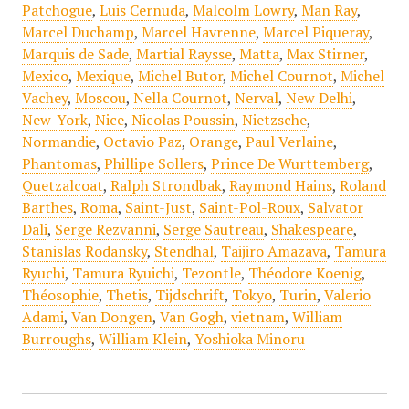
Patchogue
,
Luis Cernuda
,
Malcolm Lowry
,
Man Ray
,
Marcel Duchamp
,
Marcel Havrenne
,
Marcel Piqueray
,
Marquis de Sade
,
Martial Raysse
,
Matta
,
Max Stirner
,
Mexico
,
Mexique
,
Michel Butor
,
Michel Cournot
,
Michel
Vachey
,
Moscou
,
Nella Cournot
,
Nerval
,
New Delhi
,
New-York
,
Nice
,
Nicolas Poussin
,
Nietzsche
,
Normandie
,
Octavio Paz
,
Orange
,
Paul Verlaine
,
Phantomas
,
Phillipe Sollers
,
Prince De Wurttemberg
,
Quetzalcoat
,
Ralph Strondbak
,
Raymond Hains
,
Roland
Barthes
,
Roma
,
Saint-Just
,
Saint-Pol-Roux
,
Salvator
Dali
,
Serge Rezvanni
,
Serge Sautreau
,
Shakespeare
,
Stanislas Rodansky
,
Stendhal
,
Taijiro Amazava
,
Tamura
Ryuchi
,
Tamura Ryuichi
,
Tezontle
,
Théodore Koenig
,
Théosophie
,
Thetis
,
Tijdschrift
,
Tokyo
,
Turin
,
Valerio
Adami
,
Van Dongen
,
Van Gogh
,
vietnam
,
William
Burroughs
,
William Klein
,
Yoshioka Minoru