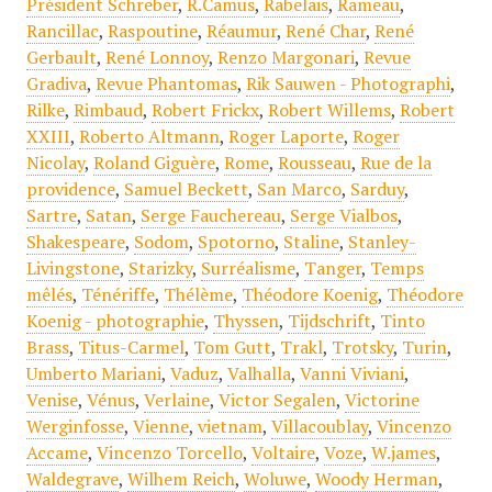
Président Schreber
,
R.Camus
,
Rabelais
,
Rameau
,
Rancillac
,
Raspoutine
,
Réaumur
,
René Char
,
René
Gerbault
,
René Lonnoy
,
Renzo Margonari
,
Revue
Gradiva
,
Revue Phantomas
,
Rik Sauwen - Photographi
,
Rilke
,
Rimbaud
,
Robert Frickx
,
Robert Willems
,
Robert
XXIII
,
Roberto Altmann
,
Roger Laporte
,
Roger
Nicolay
,
Roland Giguère
,
Rome
,
Rousseau
,
Rue de la
providence
,
Samuel Beckett
,
San Marco
,
Sarduy
,
Sartre
,
Satan
,
Serge Fauchereau
,
Serge Vialbos
,
Shakespeare
,
Sodom
,
Spotorno
,
Staline
,
Stanley-
Livingstone
,
Starizky
,
Surréalisme
,
Tanger
,
Temps
mêlés
,
Ténériffe
,
Thélème
,
Théodore Koenig
,
Théodore
Koenig - photographie
,
Thyssen
,
Tijdschrift
,
Tinto
Brass
,
Titus-Carmel
,
Tom Gutt
,
Trakl
,
Trotsky
,
Turin
,
Umberto Mariani
,
Vaduz
,
Valhalla
,
Vanni Viviani
,
Venise
,
Vénus
,
Verlaine
,
Victor Segalen
,
Victorine
Werginfosse
,
Vienne
,
vietnam
,
Villacoublay
,
Vincenzo
Accame
,
Vincenzo Torcello
,
Voltaire
,
Voze
,
W.james
,
Waldegrave
,
Wilhem Reich
,
Woluwe
,
Woody Herman
,