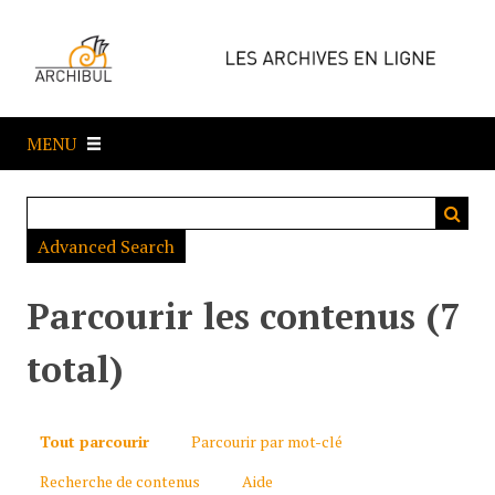
P
a
s
s
e
MENU
r
a
u
c
Advanced Search
o
n
t
Parcourir les contenus (7
e
n
total)
u
p
r
Tout parcourir
Parcourir par mot-clé
i
Recherche de contenus
Aide
n