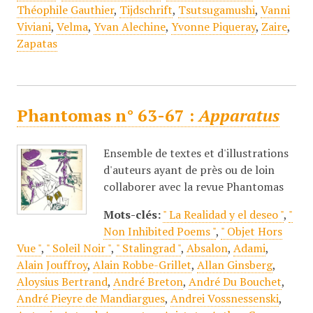
Théophile Gauthier
,
Tijdschrift
,
Tsutsugamushi
,
Vanni
Viviani
,
Velma
,
Yvan Alechine
,
Yvonne Piqueray
,
Zaire
,
Zapatas
Phantomas n° 63-67 :
Apparatus
Ensemble de textes et d'illustrations
d'auteurs ayant de près ou de loin
collaborer avec la revue Phantomas
Mots-clés:
" La Realidad y el deseo "
,
"
Non Inhibited Poems "
,
" Objet Hors
Vue "
,
" Soleil Noir "
,
" Stalingrad "
,
Absalon
,
Adami
,
Alain Jouffroy
,
Alain Robbe-Grillet
,
Allan Ginsberg
,
Aloysius Bertrand
,
André Breton
,
André Du Bouchet
,
André Pieyre de Mandiargues
,
Andrei Vossnessenski
,