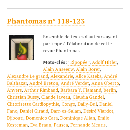
Phantomas n° 118-123
Ensemble de textes d'auteurs ayant
participé à l'élaboration de cette
revue Phantomas
Mots-clés:
" Ripopée "
,
Adolf Hitler
,
Alain Anseeuw
,
Alain Borer
,
Alexandre Le grand
,
Alexandrie
,
Alice Kateka
,
André
Balthazar
,
André Breton
,
André Verdet
,
Anna Oberto
,
Anvers
,
Arthur Rimbaud
,
Barbara Y. Flamand
,
berlin
,
Christian Bussy
,
Claude Javeau
,
Claudia Gandel
,
Clitorisette Cardiopythie
,
Congo
,
Daily-Bul
,
Daniel
Fano
,
Daniel Giraud
,
Darr-es-Salam
,
Désiré Viardot
,
Djibouti
,
Domenico Cara
,
Dominique Allan
,
Emile
Kesteman
,
Eva Braun
,
Fausca
,
Fernande Meuris
,