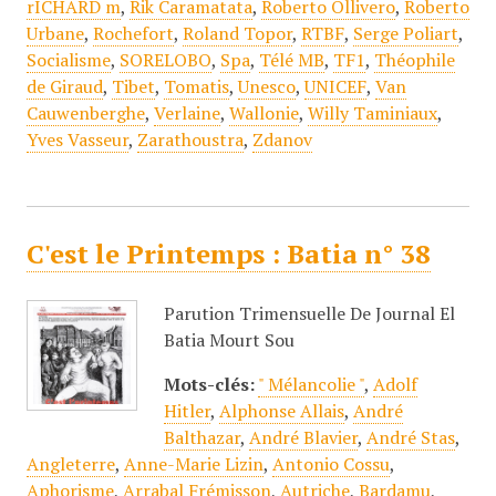
rICHARD m
,
Rik Caramatata
,
Roberto Ollivero
,
Roberto
Urbane
,
Rochefort
,
Roland Topor
,
RTBF
,
Serge Poliart
,
Socialisme
,
SORELOBO
,
Spa
,
Télé MB
,
TF1
,
Théophile
de Giraud
,
Tibet
,
Tomatis
,
Unesco
,
UNICEF
,
Van
Cauwenberghe
,
Verlaine
,
Wallonie
,
Willy Taminiaux
,
Yves Vasseur
,
Zarathoustra
,
Zdanov
C'est le Printemps : Batia n° 38
Parution Trimensuelle De Journal El
Batia Mourt Sou
Mots-clés:
" Mélancolie "
,
Adolf
Hitler
,
Alphonse Allais
,
André
Balthazar
,
André Blavier
,
André Stas
,
Angleterre
,
Anne-Marie Lizin
,
Antonio Cossu
,
Aphorisme
,
Arrabal Frémisson
,
Autriche
,
Bardamu
,