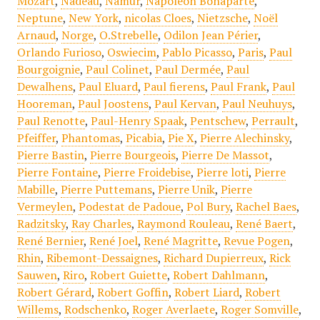
Mozart
,
Nadeau
,
Namur
,
Napoléon Bonaparte
,
Neptune
,
New York
,
nicolas Cloes
,
Nietzsche
,
Noël
Arnaud
,
Norge
,
O.Strebelle
,
Odilon Jean Périer
,
Orlando Furioso
,
Oswiecim
,
Pablo Picasso
,
Paris
,
Paul
Bourgoignie
,
Paul Colinet
,
Paul Dermée
,
Paul
Dewalhens
,
Paul Eluard
,
Paul fierens
,
Paul Frank
,
Paul
Hooreman
,
Paul Joostens
,
Paul Kervan
,
Paul Neuhuys
,
Paul Renotte
,
Paul-Henry Spaak
,
Pentschew
,
Perrault
,
Pfeiffer
,
Phantomas
,
Picabia
,
Pie X
,
Pierre Alechinsky
,
Pierre Bastin
,
Pierre Bourgeois
,
Pierre De Massot
,
Pierre Fontaine
,
Pierre Froidebise
,
Pierre loti
,
Pierre
Mabille
,
Pierre Puttemans
,
Pierre Unik
,
Pierre
Vermeylen
,
Podestat de Padoue
,
Pol Bury
,
Rachel Baes
,
Radzitsky
,
Ray Charles
,
Raymond Rouleau
,
René Baert
,
René Bernier
,
René Joel
,
René Magritte
,
Revue Pogen
,
Rhin
,
Ribemont-Dessaignes
,
Richard Dupierreux
,
Rick
Sauwen
,
Riro
,
Robert Guiette
,
Robert Dahlmann
,
Robert Gérard
,
Robert Goffin
,
Robert Liard
,
Robert
Willems
,
Rodschenko
,
Roger Averlaete
,
Roger Somville
,