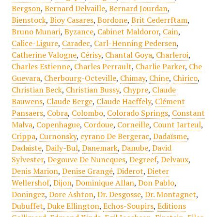
Bergson
,
Bernard Delvaille
,
Bernard Jourdan
,
Bienstock
,
Bioy Casares
,
Bordone
,
Brit Cederrftam
,
Bruno Munari
,
Byzance
,
Cabinet Maldoror
,
Cain
,
Calice-Ligure
,
Caradec
,
Carl-Henning Pedersen
,
Catherine Valogne
,
Cérisy
,
Chantal Goya
,
Charleroi
,
Charles Estienne
,
Charles Perrault
,
Charlie Parker
,
Che
Guevara
,
Cherbourg-Octeville
,
Chimay
,
Chine
,
Chirico
,
Christian Beck
,
Christian Bussy
,
Chypre
,
Claude
Bauwens
,
Claude Berge
,
Claude Haeffely
,
Clément
Pansaers
,
Cobra
,
Colombo
,
Colorado Springs
,
Constant
Malva
,
Copenhague
,
Cordoue
,
Corneille
,
Count Jarteul
,
Crippa
,
Curnonsky
,
cyrano De Bergerac
,
Dadaïsme
,
Dadaiste
,
Daily-Bul
,
Danemark
,
Danube
,
David
Sylvester
,
Degouve De Nuncques
,
Degreef
,
Delvaux
,
Denis Marion
,
Denise Grangé
,
Diderot
,
Dieter
Wellershof
,
Dijon
,
Dominique Allan
,
Don Pablo
,
Doningez
,
Dore Ashton
,
Dr. Desgosse
,
Dr. Montagnet
,
Dubuffet
,
Duke Ellington
,
Echos-Soupirs
,
Editions