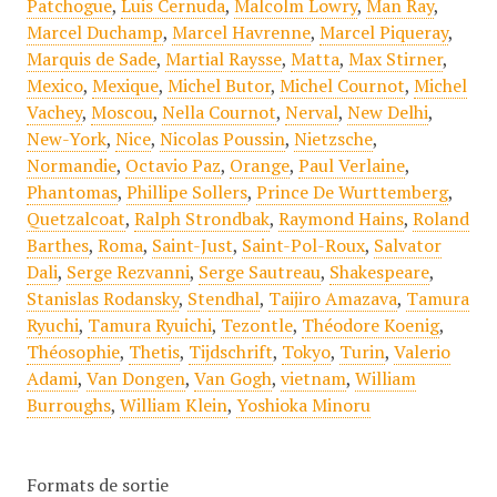
Patchogue
,
Luis Cernuda
,
Malcolm Lowry
,
Man Ray
,
Marcel Duchamp
,
Marcel Havrenne
,
Marcel Piqueray
,
Marquis de Sade
,
Martial Raysse
,
Matta
,
Max Stirner
,
Mexico
,
Mexique
,
Michel Butor
,
Michel Cournot
,
Michel
Vachey
,
Moscou
,
Nella Cournot
,
Nerval
,
New Delhi
,
New-York
,
Nice
,
Nicolas Poussin
,
Nietzsche
,
Normandie
,
Octavio Paz
,
Orange
,
Paul Verlaine
,
Phantomas
,
Phillipe Sollers
,
Prince De Wurttemberg
,
Quetzalcoat
,
Ralph Strondbak
,
Raymond Hains
,
Roland
Barthes
,
Roma
,
Saint-Just
,
Saint-Pol-Roux
,
Salvator
Dali
,
Serge Rezvanni
,
Serge Sautreau
,
Shakespeare
,
Stanislas Rodansky
,
Stendhal
,
Taijiro Amazava
,
Tamura
Ryuchi
,
Tamura Ryuichi
,
Tezontle
,
Théodore Koenig
,
Théosophie
,
Thetis
,
Tijdschrift
,
Tokyo
,
Turin
,
Valerio
Adami
,
Van Dongen
,
Van Gogh
,
vietnam
,
William
Burroughs
,
William Klein
,
Yoshioka Minoru
Formats de sortie