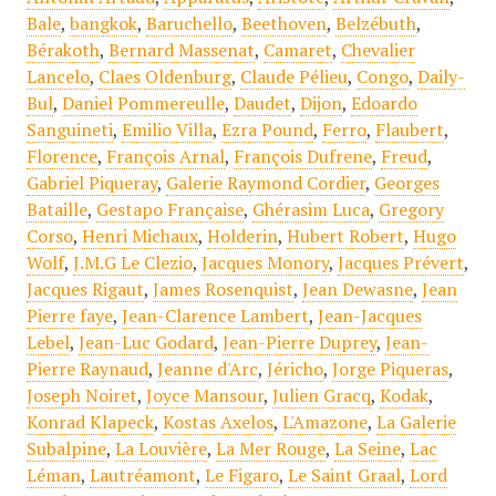
Bale
,
bangkok
,
Baruchello
,
Beethoven
,
Belzébuth
,
Bérakoth
,
Bernard Massenat
,
Camaret
,
Chevalier
Lancelo
,
Claes Oldenburg
,
Claude Pélieu
,
Congo
,
Daily-
Bul
,
Daniel Pommereulle
,
Daudet
,
Dijon
,
Edoardo
Sanguineti
,
Emilio Villa
,
Ezra Pound
,
Ferro
,
Flaubert
,
Florence
,
François Arnal
,
François Dufrene
,
Freud
,
Gabriel Piqueray
,
Galerie Raymond Cordier
,
Georges
Bataille
,
Gestapo Française
,
Ghérasim Luca
,
Gregory
Corso
,
Henri Michaux
,
Holderin
,
Hubert Robert
,
Hugo
Wolf
,
J.M.G Le Clezio
,
Jacques Monory
,
Jacques Prévert
,
Jacques Rigaut
,
James Rosenquist
,
Jean Dewasne
,
Jean
Pierre faye
,
Jean-Clarence Lambert
,
Jean-Jacques
Lebel
,
Jean-Luc Godard
,
Jean-Pierre Duprey
,
Jean-
Pierre Raynaud
,
Jeanne d'Arc
,
Jéricho
,
Jorge Piqueras
,
Joseph Noiret
,
Joyce Mansour
,
Julien Gracq
,
Kodak
,
Konrad Klapeck
,
Kostas Axelos
,
L'Amazone
,
La Galerie
Subalpine
,
La Louvière
,
La Mer Rouge
,
La Seine
,
Lac
Léman
,
Lautréamont
,
Le Figaro
,
Le Saint Graal
,
Lord