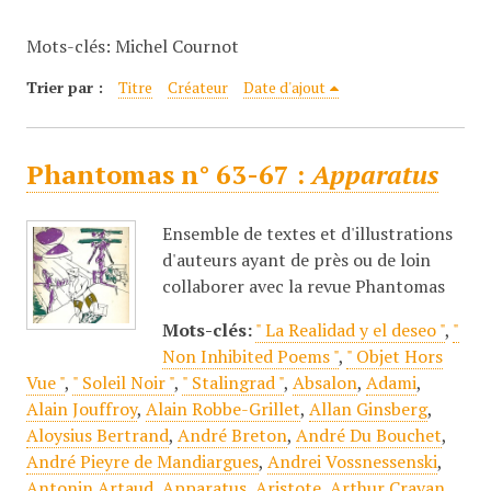
c
Mots-clés: Michel Cournot
i
p
Trier par :
Titre
Créateur
Date d'ajout
a
l
Phantomas n° 63-67 :
Apparatus
Ensemble de textes et d'illustrations
d'auteurs ayant de près ou de loin
collaborer avec la revue Phantomas
Mots-clés:
" La Realidad y el deseo "
,
"
Non Inhibited Poems "
,
" Objet Hors
Vue "
,
" Soleil Noir "
,
" Stalingrad "
,
Absalon
,
Adami
,
Alain Jouffroy
,
Alain Robbe-Grillet
,
Allan Ginsberg
,
Aloysius Bertrand
,
André Breton
,
André Du Bouchet
,
André Pieyre de Mandiargues
,
Andrei Vossnessenski
,
Antonin Artaud
,
Apparatus
,
Aristote
,
Arthur Cravan
,