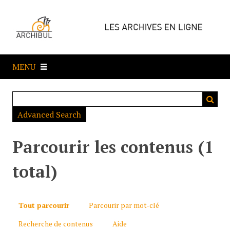
P
a
s
s
e
MENU
r
a
u
c
Advanced Search
o
n
t
Parcourir les contenus (1
e
n
total)
u
p
r
Tout parcourir
Parcourir par mot-clé
i
Recherche de contenus
Aide
n