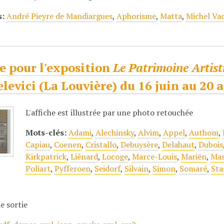
s:
André Pieyre de Mandiargues
,
Aphorisme
,
Matta
,
Michel Va
e pour l'exposition
Le Patrimoine Artist
levici (La Louvière) du 16 juin au 20 a
L'affiche est illustrée par une photo retouchée
Mots-clés:
Adami
,
Alechinsky
,
Alvim
,
Appel
,
Authom
,
Capiau
,
Coenen
,
Cristallo
,
Debuysère
,
Delahaut
,
Dubois
Kirkpatrick
,
Liénard
,
Locoge
,
Marce-Louis
,
Mariën
,
Mas
Poliart
,
Pyfferoen
,
Seidorf
,
Silvain
,
Simon
,
Somaré
,
Sta
e sortie