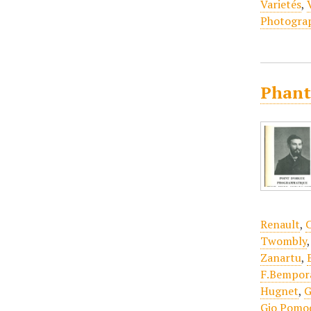
Varietés
,
Photogra
Phant
Renault
,
C
Twombly
Zanartu
,
F.Bempor
Hugnet
,
G
Gio Pomo