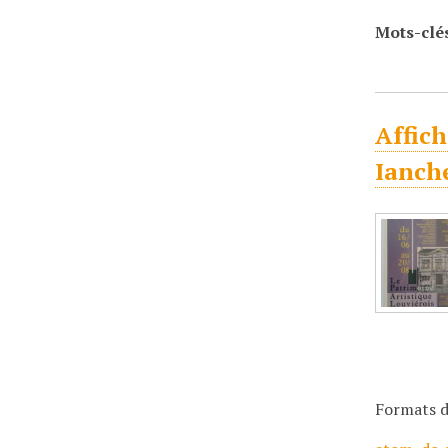
Mots-clé
Affich
Ianche
Formats d