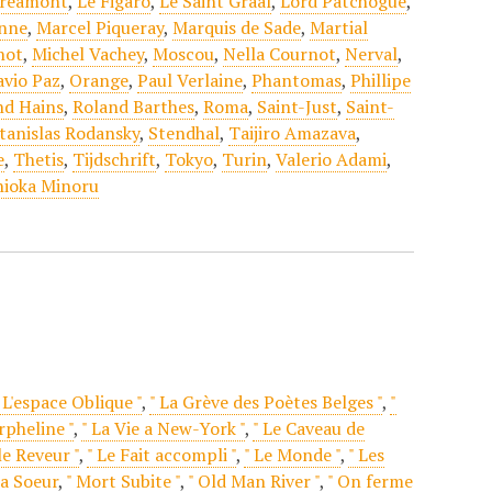
tréamont
,
Le Figaro
,
Le Saint Graal
,
Lord Patchogue
,
enne
,
Marcel Piqueray
,
Marquis de Sade
,
Martial
not
,
Michel Vachey
,
Moscou
,
Nella Cournot
,
Nerval
,
avio Paz
,
Orange
,
Paul Verlaine
,
Phantomas
,
Phillipe
d Hains
,
Roland Barthes
,
Roma
,
Saint-Just
,
Saint-
tanislas Rodansky
,
Stendhal
,
Taijiro Amazava
,
e
,
Thetis
,
Tijdschrift
,
Tokyo
,
Turin
,
Valerio Adami
,
hioka Minoru
 L'espace Oblique "
,
" La Grève des Poètes Belges "
,
"
rpheline "
,
" La Vie a New-York "
,
" Le Caveau de
e Reveur "
,
" Le Fait accompli "
,
" Le Monde "
,
" Les
a Soeur
,
" Mort Subite "
,
" Old Man River "
,
" On ferme