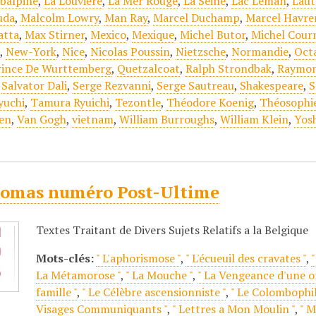
ubalpine
,
La Louvière
,
La Mer Rouge
,
La Seine
,
Lac Léman
,
Lau
uda
,
Malcolm Lowry
,
Man Ray
,
Marcel Duchamp
,
Marcel Havr
atta
,
Max Stirner
,
Mexico
,
Mexique
,
Michel Butor
,
Michel Cour
i
,
New-York
,
Nice
,
Nicolas Poussin
,
Nietzsche
,
Normandie
,
Oct
rince De Wurttemberg
,
Quetzalcoat
,
Ralph Strondbak
,
Raymon
,
Salvator Dali
,
Serge Rezvanni
,
Serge Sautreau
,
Shakespeare
,
S
yuchi
,
Tamura Ryuichi
,
Tezontle
,
Théodore Koenig
,
Théosophi
en
,
Van Gogh
,
vietnam
,
William Burroughs
,
William Klein
,
Yos
omas numéro Post-Ultime
Textes Traitant de Divers Sujets Relatifs a la Belgique
Mots-clés:
" L'aphorismose "
,
" L'écueuil des cravates "
,
"
La Métamorose "
,
" La Mouche "
,
" La Vengeance d'une o
famille "
,
" Le Célèbre ascensionniste "
,
" Le Colombophil
Visages Communiquants "
,
" Lettres a Mon Moulin "
,
" M