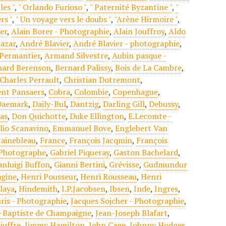
les "
,
" Orlando Furioso "
,
" Paternité Byzantine "
,
"
rs "
,
" Un voyage vers le doubs "
,
"Arène Hirmoire "
,
er
,
Alain Borer - Photographie
,
Alain Jouffroy
,
Aldo
azar
,
André Blavier
,
André Blavier - photographie
,
Permantier
,
Armand Silvestre
,
Aubin pasque -
nard Berenson
,
Bernard Palissy
,
Bois de La Cambre
,
Charles Perrault
,
Christian Dotremont
,
nt Pansaers
,
Cobra
,
Colombie
,
Copenhague
,
Daemark
,
Daily-Bul
,
Dantzig
,
Darling Gill
,
Debussy
,
as
,
Don Quichotte
,
Duke Ellington
,
E.Lecomte -
lio Scanavino
,
Emmanuel Bove
,
Englebert Van
ainebleau
,
France
,
François Jacqmin
,
François
 Photographe
,
Gabriel Piqueray
,
Gaston Bachelard
,
anluigi Buffon
,
Gianni Bertini
,
Grévisse
,
Gudmundur
gine
,
Henri Pousseur
,
Henri Rousseau
,
Henri
laya
,
Hindemith
,
I.P.Jacobsen
,
Ibsen
,
Inde
,
Ingres
,
ris - Photographie
,
Jacques Sojcher - Photographie
,
-Baptiste de Champaigne
,
Jean-Joseph Blafart
,
iuffre
,
Jimmy Hamilton
,
John Cage
,
Johnny Hodges
,