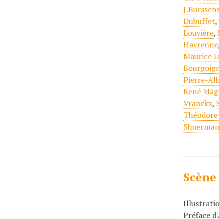
J.Burssen
Dubuffet
Louvière
,
Havrenne
Maurice L
Bourgoign
Pierre-Alb
René Magr
Vranckx
,
Théodore
Shuerman
Scène 
Illustrati
Préface d