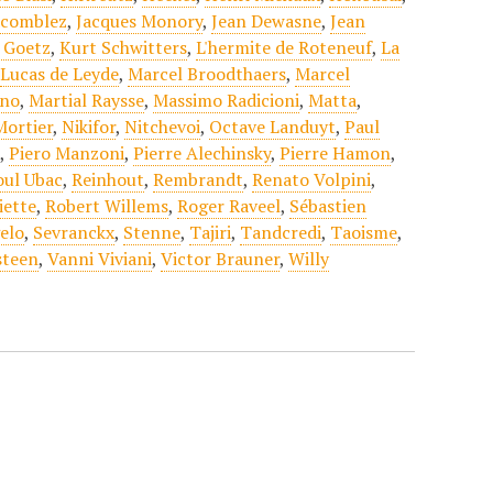
acomblez
,
Jacques Monory
,
Jean Dewasne
,
Jean
 Goetz
,
Kurt Schwitters
,
L'hermite de Roteneuf
,
La
,
Lucas de Leyde
,
Marcel Broodthaers
,
Marcel
ano
,
Martial Raysse
,
Massimo Radicioni
,
Matta
,
Mortier
,
Nikifor
,
Nitchevoi
,
Octave Landuyt
,
Paul
t
,
Piero Manzoni
,
Pierre Alechinsky
,
Pierre Hamon
,
oul Ubac
,
Reinhout
,
Rembrandt
,
Renato Volpini
,
iette
,
Robert Willems
,
Roger Raveel
,
Sébastien
elo
,
Sevranckx
,
Stenne
,
Tajiri
,
Tandcredi
,
Taoisme
,
steen
,
Vanni Viviani
,
Victor Brauner
,
Willy