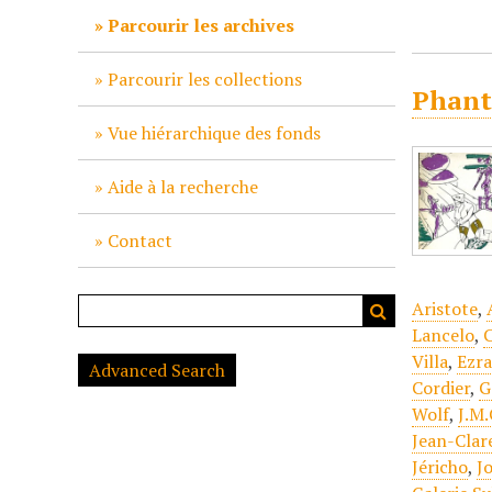
c
Parcourir les archives
i
p
Parcourir les collections
Phant
a
l
Vue hiérarchique des fonds
Aide à la recherche
Contact
Aristote
,
Lancelo
,
Villa
,
Ezr
Advanced Search
Cordier
,
G
Wolf
,
J.M.
Jean-Clar
Jéricho
,
J