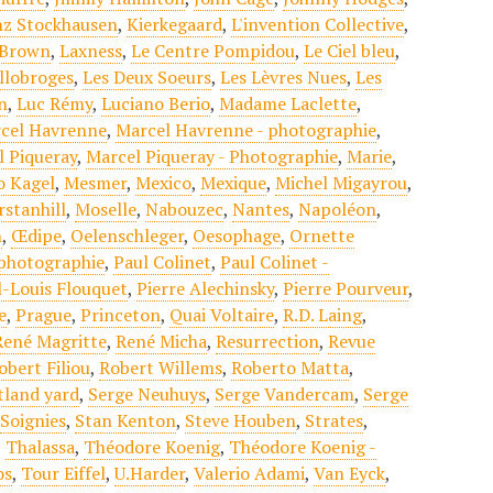
nz Stockhausen
,
Kierkegaard
,
L'invention Collective
,
 Brown
,
Laxness
,
Le Centre Pompidou
,
Le Ciel bleu
,
llobroges
,
Les Deux Soeurs
,
Les Lèvres Nues
,
Les
n
,
Luc Rémy
,
Luciano Berio
,
Madame Laclette
,
cel Havrenne
,
Marcel Havrenne - photographie
,
l Piqueray
,
Marcel Piqueray - Photographie
,
Marie
,
o Kagel
,
Mesmer
,
Mexico
,
Mexique
,
Michel Migayrou
,
stanhill
,
Moselle
,
Nabouzec
,
Nantes
,
Napoléon
,
h
,
Œdipe
,
Oelenschleger
,
Oesophage
,
Ornette
 photographie
,
Paul Colinet
,
Paul Colinet -
l-Louis Flouquet
,
Pierre Alechinsky
,
Pierre Pourveur
,
e
,
Prague
,
Princeton
,
Quai Voltaire
,
R.D. Laing
,
René Magritte
,
René Micha
,
Resurrection
,
Revue
obert Filiou
,
Robert Willems
,
Roberto Matta
,
tland yard
,
Serge Neuhuys
,
Serge Vandercam
,
Serge
,
Soignies
,
Stan Kenton
,
Steve Houben
,
Strates
,
,
Thalassa
,
Théodore Koenig
,
Théodore Koenig -
os
,
Tour Eiffel
,
U.Harder
,
Valerio Adami
,
Van Eyck
,