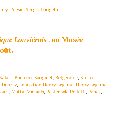
chey
,
Poésie
,
Sergio Dangelo
ique Louviérois
, au Musée
oût.
Balart
,
Barroco
,
Baugniet
,
Belgeonne
,
Breccia
,
,
Dubray
,
Exposition Henry Lejeune
,
Henry Lejeune
,
sart
,
Matta
,
Michiels
,
Pasternak
,
Pelletti
,
Penck
,
s