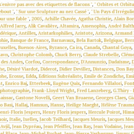
s'enivre pas avec des etiquettes de flacons "
,
" Orbites et Orbitu
ebout "
,
" Sur une Sculpture au nez Cassé "
,
" Un Pays d'Irrégulie
ur une fable "
,
2005
,
Achille Chavée
,
Agatha Christie
,
Alain Bor
,
Alfred Jarry
,
Alik Cavalière
,
Altamira
,
Amenophis
,
André Balth
dérique
,
Antilles
,
Aristarkophilies
,
Aristote
,
Arizona
,
Armand 
phie
,
Banque de France
,
Barnavaux
,
Bela Bartok
,
Belgique
,
Ber
ruxelles
,
Buenos-Aires
,
Byzance
,
Ca ira
,
Canada
,
Chantal Goya
,
havn
,
Christophe Colomb
,
Chuck Berry
,
Claude Strebelle
,
Cléme
e des Andes
,
Corfou
,
Correspondance
,
D'Annunzio
,
Dadaïsme
,
he
,
Désiré Viardot
,
Diderot
,
Didier Devillez
,
Distances
,
Don Bay
phe
,
Ecosse
,
Edda
,
Editions Subréaliste
,
Emile de Zondiche
,
Emi
ht
,
Enrico Baj
,
Etterbeek
,
Eugène Quix
,
Fernando Villalori
,
Font
 photographie
,
Frank-Lloyd Wright
,
Fred Lanzeberg
,
G.Thiry -
aissac
,
Gastone Novelli
,
Geert Van Bruaene
,
Georges Claes
,
Gi
o Basi
,
Hallaj
,
Hamsun
,
Hanse
,
Heilige Maeght
,
Hélène Trauma
enri-Floris Jespers
,
Henry Floris jespers
,
Hercule Poirot
,
Hima
oir
,
Italie
,
Ixelles
,
Jacob Teilhard
,
Jacques Meuris
,
Jacques Meu
Avjil
,
Jean Dypréau
,
Jean Pfeiffer
,
Jean Ray
,
Jean Vodaine
,
Jean
el Place
,
Jean-Michel Pochet
,
Jean-Pierre Verheggen
,
Jimmy G