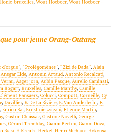
llonie-bruxelles
,
Wout Hoeboer
,
Wout Hoeboer -
ique pour jeune Orang-Outang
t d'orgue "
,
" Prolégomènes "
,
" Zizi de Dada "
,
Alain
,
Ansgar Elde
,
Antonin Artaud
,
Antonio Recalcati
,
 Vermi
,
Asger jorn
,
Aubin Pasque
,
Aurelio Caminati
,
m Bogart
,
Bruxelles
,
Camille Manthy
,
Camille
Clément Pansaers
,
Colucci
,
Compott
,
Corneille
,
Cy
e
,
Duvillier
,
E. De La Rivière
,
E. Van Anderlecht
,
E.
,
Enrico Baj
,
Ernst nieizviezni
,
Etienne Martin
,
ay
,
Gaston Chaissac
,
Gastone Novelli
,
George
nes
,
Gérard Tremblay
,
Gianni Bertini
,
Gianni Dova
,
o Biasi
,
H.Kreutz
,
Heckel
,
Henri Michaux
,
Hokousai
,