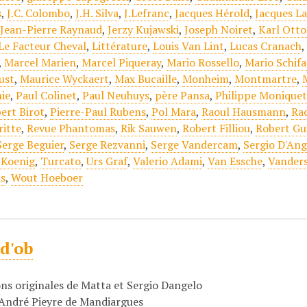
s
,
J.C. Colombo
,
J.H. Silva
,
J.Lefranc
,
Jacques Hérold
,
Jacques L
,
Jean-Pierre Raynaud
,
Jerzy Kujawski
,
Joseph Noiret
,
Karl Otto
Le Facteur Cheval
,
Littérature
,
Louis Van Lint
,
Lucas Cranach
,
Marcel Marien
,
Marcel Piqueray
,
Mario Rossello
,
Mario Schif
ust
,
Maurice Wyckaert
,
Max Bucaille
,
Monheim
,
Montmartre
,
ie
,
Paul Colinet
,
Paul Neuhuys
,
père Pansa
,
Philippe Monique
ert Birot
,
Pierre-Paul Rubens
,
Pol Mara
,
Raoul Hausmann
,
Ra
itte
,
Revue Phantomas
,
Rik Sauwen
,
Robert Filliou
,
Robert Gu
Serge Beguier
,
Serge Rezvanni
,
Serge Vandercam
,
Sergio D'Ang
 Koenig
,
Turcato
,
Urs Graf
,
Valerio Adami
,
Van Essche
,
Vander
s
,
Wout Hoeboer
d'ob
ons originales de Matta et Sergio Dangelo
'André Pieyre de Mandiargues