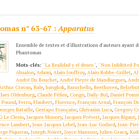
omas n° 63-67 :
Apparatus
Ensemble de textes et d'illustrations d'auteurs ayant d
Phantomas
Mots-clés:
" La Realidad y el deseo "
,
" Non Inhibited P
Absalon
,
Adami
,
Alain Jouffroy
,
Alain Robbe-Grillet
,
Al
André Du Bouchet
,
André Pieyre de Mandiargues
,
Andr
Arthur Cravan
,
Bale
,
bangkok
,
Baruchello
,
Beethoven
,
Belzébu
Claes Oldenburg
,
Claude Pélieu
,
Congo
,
Daily-Bul
,
Daniel Pomm
a Pound
,
Ferro
,
Flaubert
,
Florence
,
François Arnal
,
François D
eorges Bataille
,
Gestapo Française
,
Ghérasim Luca
,
Gregory C
G Le Clezio
,
Jacques Monory
,
Jacques Prévert
,
Jacques Rigaut
,
ence Lambert
,
Jean-Jacques Lebel
,
Jean-Luc Godard
,
Jean-Pie
orge Piqueras
,
Joseph Noiret
,
Joyce Mansour
,
Julien Gracq
,
Kod