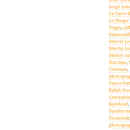
Jorge Lui
La Carte 
Le Disque
Voges
,
Li
Maimonid
Marcel L
Martin Lu
Michel-A
Narcisse
,
Coleman
,
photogra
Pierre Pu
Ralph St
L'estamin
Rutebeuf
Vandercam
Strawinsk
photogra