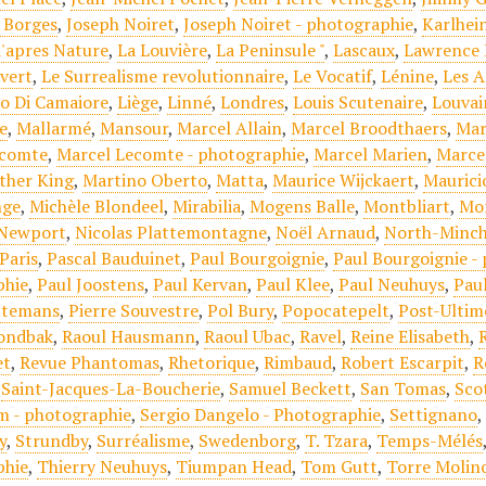
s Borges
,
Joseph Noiret
,
Joseph Noiret - photographie
,
Karlhei
d'apres Nature
,
La Louvière
,
La Peninsule "
,
Lascaux
,
Lawrence
 vert
,
Le Surrealisme revolutionnaire
,
Le Vocatif
,
Lénine
,
Les A
do Di Camaiore
,
Liège
,
Linné
,
Londres
,
Louis Scutenaire
,
Louvai
e
,
Mallarmé
,
Mansour
,
Marcel Allain
,
Marcel Broodthaers
,
Mar
ecomte
,
Marcel Lecomte - photographie
,
Marcel Marien
,
Marce
ther King
,
Martino Oberto
,
Matta
,
Maurice Wijckaert
,
Maurici
nge
,
Michèle Blondeel
,
Mirabilia
,
Mogens Balle
,
Montbliart
,
Mor
Newport
,
Nicolas Plattemontagne
,
Noël Arnaud
,
North-Minc
Paris
,
Pascal Bauduinet
,
Paul Bourgoignie
,
Paul Bourgoignie -
phie
,
Paul Joostens
,
Paul Kervan
,
Paul Klee
,
Paul Neuhuys
,
Pau
ttemans
,
Pierre Souvestre
,
Pol Bury
,
Popocatepelt
,
Post-Ultim
rondbak
,
Raoul Hausmann
,
Raoul Ubac
,
Ravel
,
Reine Elisabeth
,
et
,
Revue Phantomas
,
Rhetorique
,
Rimbaud
,
Robert Escarpit
,
R
,
Saint-Jacques-La-Boucherie
,
Samuel Beckett
,
San Tomas
,
Sco
 - photographie
,
Sergio Dangelo - Photographie
,
Settignano
y
,
Strundby
,
Surréalisme
,
Swedenborg
,
T. Tzara
,
Temps-Mélés
phie
,
Thierry Neuhuys
,
Tiumpan Head
,
Tom Gutt
,
Torre Molin