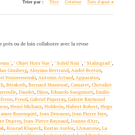
Trier par :
Titre
Créateur
Date d'ajout
e près ou de loin collaborer avec la revue
oems "
,
" Objet Hors Vue "
,
" Soleil Noir "
,
" Stalingrad "
,
lan Ginsberg
,
Aloysius Bertrand
,
André Breton
,
ei Vossnessenski
,
Antonin Artaud
,
Apparatus
,
th
,
Bérakoth
,
Bernard Massenat
,
Camaret
,
Chevalier
ereulle
,
Daudet
,
Dijon
,
Edoardo Sanguineti
,
Emilio
ufrene
,
Freud
,
Gabriel Piqueray
,
Galerie Raymond
orso
,
Henri Michaux
,
Holderin
,
Hubert Robert
,
Hugo
James Rosenquist
,
Jean Dewasne
,
Jean Pierre faye
,
rre Duprey
,
Jean-Pierre Raynaud
,
Jeanne d'Arc
,
ak
,
Konrad Klapeck
,
Kostas Axelos
,
L'Amazone
,
La