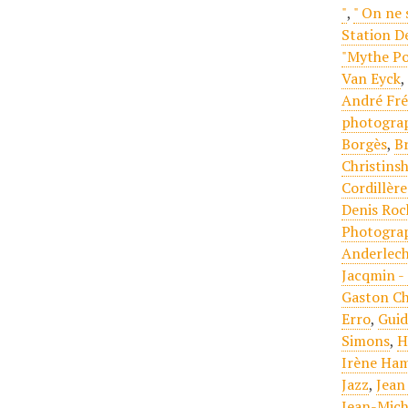
"
,
" On ne 
Station D
"Mythe Po
Van Eyck
André Fré
photogra
Borgès
,
B
Christins
Cordillèr
Denis Roc
Photogra
Anderlec
Jacqmin -
Gaston Ch
Erro
,
Guid
Simons
,
H
Irène Ham
Jazz
,
Jean 
Jean-Mich