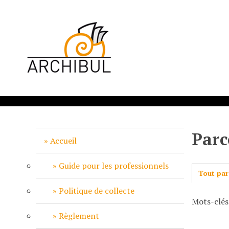
P
a
s
s
e
r
a
u
c
o
n
Parc
t
Accueil
e
n
Guide pour les professionnels
Tout par
u
p
Politique de collecte
Mots-clés
r
i
Règlement
n