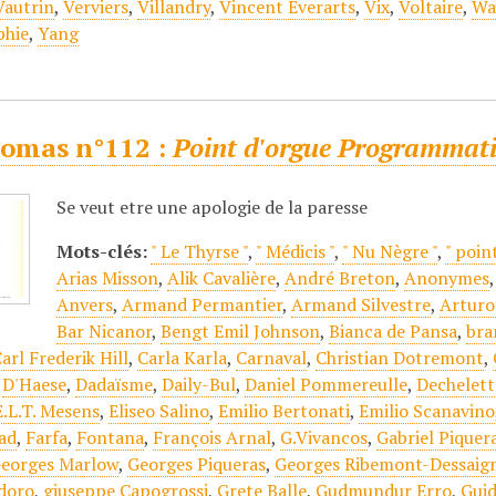
Vautrin
,
Verviers
,
Villandry
,
Vincent Everarts
,
Vix
,
Voltaire
,
Wa
phie
,
Yang
omas n°112 :
Point d'orgue Programmat
Se veut etre une apologie de la paresse
Mots-clés:
" Le Thyrse "
,
" Médicis "
,
" Nu Nègre "
,
" poin
Arias Misson
,
Alik Cavalière
,
André Breton
,
Anonymes
Anvers
,
Armand Permantier
,
Armand Silvestre
,
Arturo
Bar Nicanor
,
Bengt Emil Johnson
,
Bianca de Pansa
,
bra
arl Frederik Hill
,
Carla Karla
,
Carnaval
,
Christian Dotremont
,
,
D'Haese
,
Dadaïsme
,
Daily-Bul
,
Daniel Pommereulle
,
Dechelett
E.L.T. Mesens
,
Eliseo Salino
,
Emilio Bertonati
,
Emilio Scanavino
ad
,
Farfa
,
Fontana
,
François Arnal
,
G.Vivancos
,
Gabriel Piquer
eorges Marlow
,
Georges Piqueras
,
Georges Ribemont-Dessaig
doro
,
giuseppe Capogrossi
,
Grete Balle
,
Gudmundur Erro
,
Guid