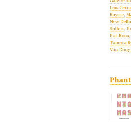
Galerie S
Luis Cern
Raysse
,
M
New Delh
Sollers
,
P
Pol-Roux
Tamura R
Van Dong
Phant