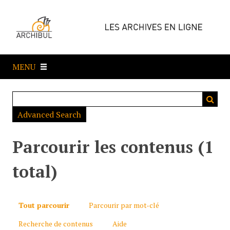
P
a
s
s
e
MENU
r
a
u
c
Advanced Search
o
n
t
Parcourir les contenus (1
e
n
total)
u
p
r
Tout parcourir
Parcourir par mot-clé
i
Recherche de contenus
Aide
n