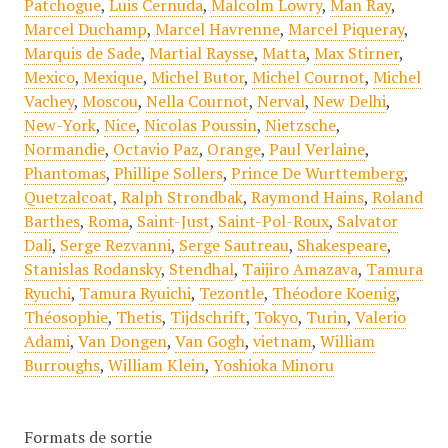
Patchogue
,
Luis Cernuda
,
Malcolm Lowry
,
Man Ray
,
Marcel Duchamp
,
Marcel Havrenne
,
Marcel Piqueray
,
Marquis de Sade
,
Martial Raysse
,
Matta
,
Max Stirner
,
Mexico
,
Mexique
,
Michel Butor
,
Michel Cournot
,
Michel
Vachey
,
Moscou
,
Nella Cournot
,
Nerval
,
New Delhi
,
New-York
,
Nice
,
Nicolas Poussin
,
Nietzsche
,
Normandie
,
Octavio Paz
,
Orange
,
Paul Verlaine
,
Phantomas
,
Phillipe Sollers
,
Prince De Wurttemberg
,
Quetzalcoat
,
Ralph Strondbak
,
Raymond Hains
,
Roland
Barthes
,
Roma
,
Saint-Just
,
Saint-Pol-Roux
,
Salvator
Dali
,
Serge Rezvanni
,
Serge Sautreau
,
Shakespeare
,
Stanislas Rodansky
,
Stendhal
,
Taijiro Amazava
,
Tamura
Ryuchi
,
Tamura Ryuichi
,
Tezontle
,
Théodore Koenig
,
Théosophie
,
Thetis
,
Tijdschrift
,
Tokyo
,
Turin
,
Valerio
Adami
,
Van Dongen
,
Van Gogh
,
vietnam
,
William
Burroughs
,
William Klein
,
Yoshioka Minoru
Formats de sortie