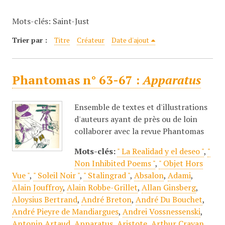
c
Mots-clés: Saint-Just
i
p
Trier par :
Titre
Créateur
Date d'ajout
a
l
Phantomas n° 63-67 :
Apparatus
Ensemble de textes et d'illustrations
d'auteurs ayant de près ou de loin
collaborer avec la revue Phantomas
Mots-clés:
" La Realidad y el deseo "
,
"
Non Inhibited Poems "
,
" Objet Hors
Vue "
,
" Soleil Noir "
,
" Stalingrad "
,
Absalon
,
Adami
,
Alain Jouffroy
,
Alain Robbe-Grillet
,
Allan Ginsberg
,
Aloysius Bertrand
,
André Breton
,
André Du Bouchet
,
André Pieyre de Mandiargues
,
Andrei Vossnessenski
,
Antonin Artaud
,
Apparatus
,
Aristote
,
Arthur Cravan
,