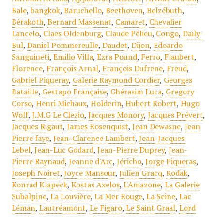
Bale
,
bangkok
,
Baruchello
,
Beethoven
,
Belzébuth
,
Bérakoth
,
Bernard Massenat
,
Camaret
,
Chevalier
Lancelo
,
Claes Oldenburg
,
Claude Pélieu
,
Congo
,
Daily-
Bul
,
Daniel Pommereulle
,
Daudet
,
Dijon
,
Edoardo
Sanguineti
,
Emilio Villa
,
Ezra Pound
,
Ferro
,
Flaubert
,
Florence
,
François Arnal
,
François Dufrene
,
Freud
,
Gabriel Piqueray
,
Galerie Raymond Cordier
,
Georges
Bataille
,
Gestapo Française
,
Ghérasim Luca
,
Gregory
Corso
,
Henri Michaux
,
Holderin
,
Hubert Robert
,
Hugo
Wolf
,
J.M.G Le Clezio
,
Jacques Monory
,
Jacques Prévert
,
Jacques Rigaut
,
James Rosenquist
,
Jean Dewasne
,
Jean
Pierre faye
,
Jean-Clarence Lambert
,
Jean-Jacques
Lebel
,
Jean-Luc Godard
,
Jean-Pierre Duprey
,
Jean-
Pierre Raynaud
,
Jeanne d'Arc
,
Jéricho
,
Jorge Piqueras
,
Joseph Noiret
,
Joyce Mansour
,
Julien Gracq
,
Kodak
,
Konrad Klapeck
,
Kostas Axelos
,
L'Amazone
,
La Galerie
Subalpine
,
La Louvière
,
La Mer Rouge
,
La Seine
,
Lac
Léman
,
Lautréamont
,
Le Figaro
,
Le Saint Graal
,
Lord