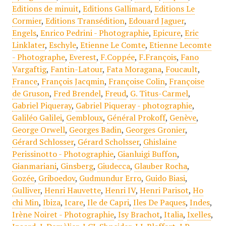
Editions de minuit
,
Editions Gallimard
,
Editions Le
Cormier
,
Editions Transédition
,
Edouard Jaguer
,
Engels
,
Enrico Pedrini - Photographie
,
Epicure
,
Eric
Linklater
,
Eschyle
,
Etienne Le Comte
,
Etienne Lecomte
- Photographe
,
Everest
,
F.Coppée
,
F.François
,
Fano
Vargaftig
,
Fantin-Latour
,
Fata Moragana
,
Foucault
,
France
,
François Jacqmin
,
Françoise Colin
,
Françoise
de Gruson
,
Fred Brendel
,
Freud
,
G. Titus-Carmel
,
Gabriel Piqueray
,
Gabriel Piqueray - photographie
,
Galiléo Galilei
,
Gembloux
,
Général Prokoff
,
Genève
,
George Orwell
,
Georges Badin
,
Georges Gronier
,
Gérard Schlosser
,
Gérard Scholsser
,
Ghislaine
Perissinotto - Photographie
,
Gianluigi Buffon
,
Gianmariani
,
Ginsberg
,
Giudecca
,
Glauber Rocha
,
Gozée
,
Griboedov
,
Gudmundur Erro
,
Guido Biasi
,
Gulliver
,
Henri Hauvette
,
Henri IV
,
Henri Parisot
,
Ho
chi Min
,
Ibiza
,
Icare
,
Ile de Capri
,
Iles De Paques
,
Indes
,
Irène Noiret - Photographie
,
Isy Brachot
,
Italia
,
Ixelles
,