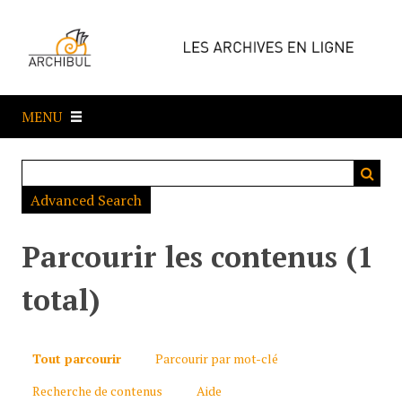
P
a
s
s
e
MENU
r
a
u
c
Advanced Search
o
n
t
Parcourir les contenus (1
e
n
total)
u
p
r
Tout parcourir
Parcourir par mot-clé
i
Recherche de contenus
Aide
n