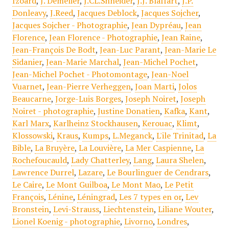
Izoard
,
J. Demèlier
,
J.CL.Shneider
,
J.J. Blaffart
,
J.P.
Donleavy
,
J.Reed
,
Jacques Deblock
,
Jacques Sojcher
,
Jacques Sojcher - Photographie
,
Jean Dypréau
,
Jean
Florence
,
Jean Florence - Photographie
,
Jean Raine
,
Jean-François De Bodt
,
Jean-Luc Parant
,
Jean-Marie Le
Sidanier
,
Jean-Marie Marchal
,
Jean-Michel Pochet
,
Jean-Michel Pochet - Photomontage
,
Jean-Noel
Vuarnet
,
Jean-Pierre Verheggen
,
Joan Marti
,
Jolos
Beaucarne
,
Jorge-Luis Borges
,
Joseph Noiret
,
Joseph
Noiret - photographie
,
Justine Donatien
,
Kafka
,
Kant
,
Karl Marx
,
Karlheinz Stockhausen
,
Kerouac
,
Klimt
,
Klossowski
,
Kraus
,
Kumps
,
L.Meganck
,
L'ile Trinitad
,
La
Bible
,
La Bruyère
,
La Louvière
,
La Mer Caspienne
,
La
Rochefoucauld
,
Lady Chatterley
,
Lang
,
Laura Shelen
,
Lawrence Durrel
,
Lazare
,
Le Bourlinguer de Cendrars
,
Le Caire
,
Le Mont Guilboa
,
Le Mont Mao
,
Le Petit
François
,
Lénine
,
Léningrad
,
Les 7 types en or
,
Lev
Bronstein
,
Levi-Strauss
,
Liechtenstein
,
Liliane Wouter
,
Lionel Koenig - photographie
,
Livorno
,
Londres
,