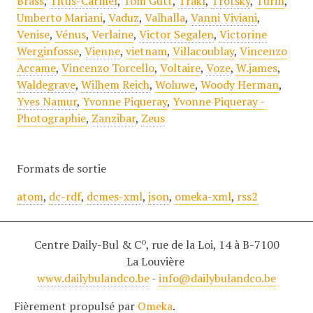
Brass
,
Titus-Carmel
,
Tom Gutt
,
Trakl
,
Trotsky
,
Turin
,
Umberto Mariani
,
Vaduz
,
Valhalla
,
Vanni Viviani
,
Venise
,
Vénus
,
Verlaine
,
Victor Segalen
,
Victorine
Werginfosse
,
Vienne
,
vietnam
,
Villacoublay
,
Vincenzo
Accame
,
Vincenzo Torcello
,
Voltaire
,
Voze
,
W.james
,
Waldegrave
,
Wilhem Reich
,
Woluwe
,
Woody Herman
,
Yves Namur
,
Yvonne Piqueray
,
Yvonne Piqueray -
Photographie
,
Zanzibar
,
Zeus
Formats de sortie
atom
,
dc-rdf
,
dcmes-xml
,
json
,
omeka-xml
,
rss2
o
Centre Daily-Bul & C
, rue de la Loi, 14 à B-7100
La Louvière
www.dailybulandco.be
-
info@dailybulandco.be
Fièrement propulsé par
Omeka
.