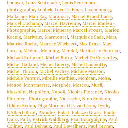
Louaver
,
Louis Scutenaire
,
Louis Scutenaire -
photographie
,
Lubbek
,
Lucette Finas
,
Luxembourg
,
Mallarmé
,
Man Ray
,
Maranzac
,
Marcel Broodthaers
,
Marcel Duchamp
,
Marcel Havrenne
,
Marcel Marien -
Photographie
,
Marcel Piqueray
,
Marcel Proust
,
Marion
Koenig
,
Marivaux
,
Marmontel
,
Marquis de Sade
,
Mars
,
Maurice Roche
,
Maurice Wijckaert
,
Max Ernst
,
Max
Loreau
,
Médina
,
Memling
,
Mendel
,
Merlin l'enchanteur
,
Michael Rotheudt
,
Michel Butor
,
Michel De Cervantès
,
Michel Galland
,
Michel Guerry
,
Michel Laùbiotte
,
Michel Thirion
,
Michel Vachey
,
Michèle Masson
,
Michèle Venturi
,
Mireille Mathieu
,
Mohican
,
Moise
,
Monod
,
Montmartre
,
Morphée
,
Moscou
,
Musil
,
Mussolini
,
Napoléon
,
Napoli
,
Nicolas Florence
,
Nicolas
Florence - Photographie
,
Nietzsche
,
Nino Soldano
,
Odilon Redon
,
Olga Moreno
,
Ottavio Léoni
,
Ovide
,
P.Albert-Birot
,
P.boulez
,
Pabst
,
Palazzo Grassi
,
Paolo
Icaro
,
Paris
,
Patrick Waldberg
,
Paul Bourgoignie
,
Paul
Colinet
,
Paul Delvaux
,
Paul Dewalhens
,
Paul Kervan
,