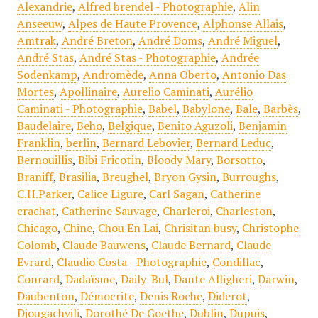
Alexandrie
,
Alfred brendel - Photographie
,
Alin
Anseeuw
,
Alpes de Haute Provence
,
Alphonse Allais
,
Amtrak
,
André Breton
,
André Doms
,
André Miguel
,
André Stas
,
André Stas - Photographie
,
Andrée
Sodenkamp
,
Andromède
,
Anna Oberto
,
Antonio Das
Mortes
,
Apollinaire
,
Aurelio Caminati
,
Aurélio
Caminati - Photographie
,
Babel
,
Babylone
,
Bale
,
Barbès
,
Baudelaire
,
Beho
,
Belgique
,
Benito Aguzoli
,
Benjamin
Franklin
,
berlin
,
Bernard Lebovier
,
Bernard Leduc
,
Bernouillis
,
Bibi Fricotin
,
Bloody Mary
,
Borsotto
,
Braniff
,
Brasilia
,
Breughel
,
Bryon Gysin
,
Burroughs
,
C.H.Parker
,
Calice Ligure
,
Carl Sagan
,
Catherine
crachat
,
Catherine Sauvage
,
Charleroi
,
Charleston
,
Chicago
,
Chine
,
Chou En Lai
,
Chrisitan busy
,
Christophe
Colomb
,
Claude Bauwens
,
Claude Bernard
,
Claude
Evrard
,
Claudio Costa - Photographie
,
Condillac
,
Conrard
,
Dadaïsme
,
Daily-Bul
,
Dante Alligheri
,
Darwin
,
Daubenton
,
Démocrite
,
Denis Roche
,
Diderot
,
Djougachvili
,
Dorothé De Goethe
,
Dublin
,
Dupuis
,