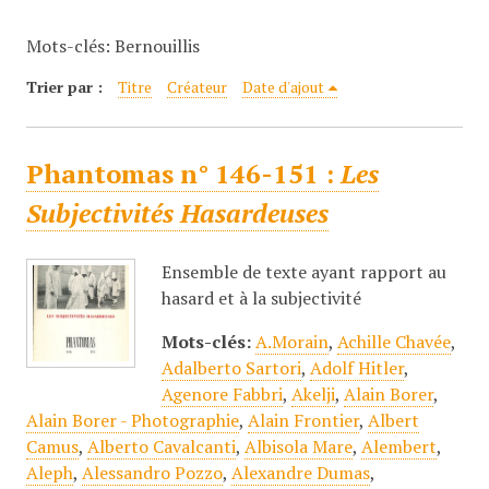
c
Mots-clés: Bernouillis
i
p
Trier par :
Titre
Créateur
Date d'ajout
a
l
Phantomas n° 146-151 :
Les
Subjectivités Hasardeuses
Ensemble de texte ayant rapport au
hasard et à la subjectivité
Mots-clés:
A.Morain
,
Achille Chavée
,
Adalberto Sartori
,
Adolf Hitler
,
Agenore Fabbri
,
Akelji
,
Alain Borer
,
Alain Borer - Photographie
,
Alain Frontier
,
Albert
Camus
,
Alberto Cavalcanti
,
Albisola Mare
,
Alembert
,
Aleph
,
Alessandro Pozzo
,
Alexandre Dumas
,