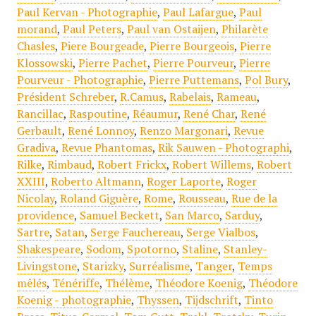
Paul Kervan - Photographie
,
Paul Lafargue
,
Paul
morand
,
Paul Peters
,
Paul van Ostaijen
,
Philarète
Chasles
,
Piere Bourgeade
,
Pierre Bourgeois
,
Pierre
Klossowski
,
Pierre Pachet
,
Pierre Pourveur
,
Pierre
Pourveur - Photographie
,
Pierre Puttemans
,
Pol Bury
,
Président Schreber
,
R.Camus
,
Rabelais
,
Rameau
,
Rancillac
,
Raspoutine
,
Réaumur
,
René Char
,
René
Gerbault
,
René Lonnoy
,
Renzo Margonari
,
Revue
Gradiva
,
Revue Phantomas
,
Rik Sauwen - Photographi
,
Rilke
,
Rimbaud
,
Robert Frickx
,
Robert Willems
,
Robert
XXIII
,
Roberto Altmann
,
Roger Laporte
,
Roger
Nicolay
,
Roland Giguère
,
Rome
,
Rousseau
,
Rue de la
providence
,
Samuel Beckett
,
San Marco
,
Sarduy
,
Sartre
,
Satan
,
Serge Fauchereau
,
Serge Vialbos
,
Shakespeare
,
Sodom
,
Spotorno
,
Staline
,
Stanley-
Livingstone
,
Starizky
,
Surréalisme
,
Tanger
,
Temps
mêlés
,
Ténériffe
,
Thélème
,
Théodore Koenig
,
Théodore
Koenig - photographie
,
Thyssen
,
Tijdschrift
,
Tinto