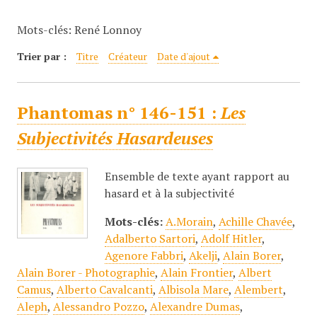
c
Mots-clés: René Lonnoy
i
p
Trier par :
Titre
Créateur
Date d'ajout
a
l
Phantomas n° 146-151 :
Les
Subjectivités Hasardeuses
Ensemble de texte ayant rapport au
hasard et à la subjectivité
Mots-clés:
A.Morain
,
Achille Chavée
,
Adalberto Sartori
,
Adolf Hitler
,
Agenore Fabbri
,
Akelji
,
Alain Borer
,
Alain Borer - Photographie
,
Alain Frontier
,
Albert
Camus
,
Alberto Cavalcanti
,
Albisola Mare
,
Alembert
,
Aleph
,
Alessandro Pozzo
,
Alexandre Dumas
,