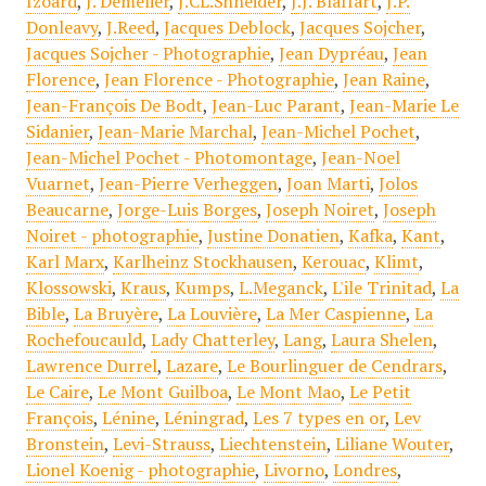
Izoard
,
J. Demèlier
,
J.CL.Shneider
,
J.J. Blaffart
,
J.P.
Donleavy
,
J.Reed
,
Jacques Deblock
,
Jacques Sojcher
,
Jacques Sojcher - Photographie
,
Jean Dypréau
,
Jean
Florence
,
Jean Florence - Photographie
,
Jean Raine
,
Jean-François De Bodt
,
Jean-Luc Parant
,
Jean-Marie Le
Sidanier
,
Jean-Marie Marchal
,
Jean-Michel Pochet
,
Jean-Michel Pochet - Photomontage
,
Jean-Noel
Vuarnet
,
Jean-Pierre Verheggen
,
Joan Marti
,
Jolos
Beaucarne
,
Jorge-Luis Borges
,
Joseph Noiret
,
Joseph
Noiret - photographie
,
Justine Donatien
,
Kafka
,
Kant
,
Karl Marx
,
Karlheinz Stockhausen
,
Kerouac
,
Klimt
,
Klossowski
,
Kraus
,
Kumps
,
L.Meganck
,
L'ile Trinitad
,
La
Bible
,
La Bruyère
,
La Louvière
,
La Mer Caspienne
,
La
Rochefoucauld
,
Lady Chatterley
,
Lang
,
Laura Shelen
,
Lawrence Durrel
,
Lazare
,
Le Bourlinguer de Cendrars
,
Le Caire
,
Le Mont Guilboa
,
Le Mont Mao
,
Le Petit
François
,
Lénine
,
Léningrad
,
Les 7 types en or
,
Lev
Bronstein
,
Levi-Strauss
,
Liechtenstein
,
Liliane Wouter
,
Lionel Koenig - photographie
,
Livorno
,
Londres
,