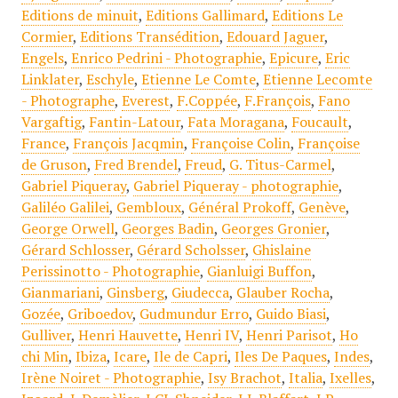
Editions de minuit
,
Editions Gallimard
,
Editions Le
Cormier
,
Editions Transédition
,
Edouard Jaguer
,
Engels
,
Enrico Pedrini - Photographie
,
Epicure
,
Eric
Linklater
,
Eschyle
,
Etienne Le Comte
,
Etienne Lecomte
- Photographe
,
Everest
,
F.Coppée
,
F.François
,
Fano
Vargaftig
,
Fantin-Latour
,
Fata Moragana
,
Foucault
,
France
,
François Jacqmin
,
Françoise Colin
,
Françoise
de Gruson
,
Fred Brendel
,
Freud
,
G. Titus-Carmel
,
Gabriel Piqueray
,
Gabriel Piqueray - photographie
,
Galiléo Galilei
,
Gembloux
,
Général Prokoff
,
Genève
,
George Orwell
,
Georges Badin
,
Georges Gronier
,
Gérard Schlosser
,
Gérard Scholsser
,
Ghislaine
Perissinotto - Photographie
,
Gianluigi Buffon
,
Gianmariani
,
Ginsberg
,
Giudecca
,
Glauber Rocha
,
Gozée
,
Griboedov
,
Gudmundur Erro
,
Guido Biasi
,
Gulliver
,
Henri Hauvette
,
Henri IV
,
Henri Parisot
,
Ho
chi Min
,
Ibiza
,
Icare
,
Ile de Capri
,
Iles De Paques
,
Indes
,
Irène Noiret - Photographie
,
Isy Brachot
,
Italia
,
Ixelles
,