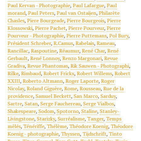
Paul Kervan - Photographie
,
Paul Lafargue
,
Paul
morand
,
Paul Peters
,
Paul van Ostaijen
,
Philarète
Chasles
,
Piere Bourgeade
,
Pierre Bourgeois
,
Pierre
Klossowski
,
Pierre Pachet
,
Pierre Pourveur
,
Pierre
Pourveur - Photographie
,
Pierre Puttemans
,
Pol Bury
,
Président Schreber
,
R.Camus
,
Rabelais
,
Rameau
,
Rancillac
,
Raspoutine
,
Réaumur
,
René Char
,
René
Gerbault
,
René Lonnoy
,
Renzo Margonari
,
Revue
Gradiva
,
Revue Phantomas
,
Rik Sauwen - Photographi
,
Rilke
,
Rimbaud
,
Robert Frickx
,
Robert Willems
,
Robert
XXIII
,
Roberto Altmann
,
Roger Laporte
,
Roger
Nicolay
,
Roland Giguère
,
Rome
,
Rousseau
,
Rue de la
providence
,
Samuel Beckett
,
San Marco
,
Sarduy
,
Sartre
,
Satan
,
Serge Fauchereau
,
Serge Vialbos
,
Shakespeare
,
Sodom
,
Spotorno
,
Staline
,
Stanley-
Livingstone
,
Starizky
,
Surréalisme
,
Tanger
,
Temps
mêlés
,
Ténériffe
,
Thélème
,
Théodore Koenig
,
Théodore
Koenig - photographie
,
Thyssen
,
Tijdschrift
,
Tinto