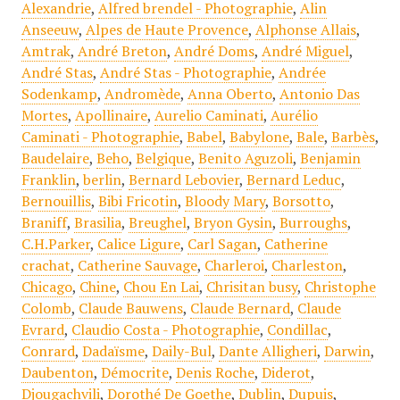
Alexandrie
,
Alfred brendel - Photographie
,
Alin
Anseeuw
,
Alpes de Haute Provence
,
Alphonse Allais
,
Amtrak
,
André Breton
,
André Doms
,
André Miguel
,
André Stas
,
André Stas - Photographie
,
Andrée
Sodenkamp
,
Andromède
,
Anna Oberto
,
Antonio Das
Mortes
,
Apollinaire
,
Aurelio Caminati
,
Aurélio
Caminati - Photographie
,
Babel
,
Babylone
,
Bale
,
Barbès
,
Baudelaire
,
Beho
,
Belgique
,
Benito Aguzoli
,
Benjamin
Franklin
,
berlin
,
Bernard Lebovier
,
Bernard Leduc
,
Bernouillis
,
Bibi Fricotin
,
Bloody Mary
,
Borsotto
,
Braniff
,
Brasilia
,
Breughel
,
Bryon Gysin
,
Burroughs
,
C.H.Parker
,
Calice Ligure
,
Carl Sagan
,
Catherine
crachat
,
Catherine Sauvage
,
Charleroi
,
Charleston
,
Chicago
,
Chine
,
Chou En Lai
,
Chrisitan busy
,
Christophe
Colomb
,
Claude Bauwens
,
Claude Bernard
,
Claude
Evrard
,
Claudio Costa - Photographie
,
Condillac
,
Conrard
,
Dadaïsme
,
Daily-Bul
,
Dante Alligheri
,
Darwin
,
Daubenton
,
Démocrite
,
Denis Roche
,
Diderot
,
Djougachvili
,
Dorothé De Goethe
,
Dublin
,
Dupuis
,