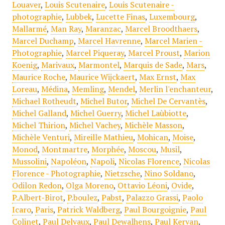
Louaver
,
Louis Scutenaire
,
Louis Scutenaire -
photographie
,
Lubbek
,
Lucette Finas
,
Luxembourg
,
Mallarmé
,
Man Ray
,
Maranzac
,
Marcel Broodthaers
,
Marcel Duchamp
,
Marcel Havrenne
,
Marcel Marien -
Photographie
,
Marcel Piqueray
,
Marcel Proust
,
Marion
Koenig
,
Marivaux
,
Marmontel
,
Marquis de Sade
,
Mars
,
Maurice Roche
,
Maurice Wijckaert
,
Max Ernst
,
Max
Loreau
,
Médina
,
Memling
,
Mendel
,
Merlin l'enchanteur
,
Michael Rotheudt
,
Michel Butor
,
Michel De Cervantès
,
Michel Galland
,
Michel Guerry
,
Michel Laùbiotte
,
Michel Thirion
,
Michel Vachey
,
Michèle Masson
,
Michèle Venturi
,
Mireille Mathieu
,
Mohican
,
Moise
,
Monod
,
Montmartre
,
Morphée
,
Moscou
,
Musil
,
Mussolini
,
Napoléon
,
Napoli
,
Nicolas Florence
,
Nicolas
Florence - Photographie
,
Nietzsche
,
Nino Soldano
,
Odilon Redon
,
Olga Moreno
,
Ottavio Léoni
,
Ovide
,
P.Albert-Birot
,
P.boulez
,
Pabst
,
Palazzo Grassi
,
Paolo
Icaro
,
Paris
,
Patrick Waldberg
,
Paul Bourgoignie
,
Paul
Colinet
,
Paul Delvaux
,
Paul Dewalhens
,
Paul Kervan
,