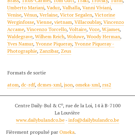
Brass
,
Titus-Carmel
,
Tom Gutt
,
Trakl
,
Trotsky
,
Turin
,
Umberto Mariani
,
Vaduz
,
Valhalla
,
Vanni Viviani
,
Venise
,
Vénus
,
Verlaine
,
Victor Segalen
,
Victorine
Werginfosse
,
Vienne
,
vietnam
,
Villacoublay
,
Vincenzo
Accame
,
Vincenzo Torcello
,
Voltaire
,
Voze
,
W.james
,
Waldegrave
,
Wilhem Reich
,
Woluwe
,
Woody Herman
,
Yves Namur
,
Yvonne Piqueray
,
Yvonne Piqueray -
Photographie
,
Zanzibar
,
Zeus
Formats de sortie
atom
,
dc-rdf
,
dcmes-xml
,
json
,
omeka-xml
,
rss2
o
Centre Daily-Bul & C
, rue de la Loi, 14 à B-7100
La Louvière
www.dailybulandco.be
-
info@dailybulandco.be
Fièrement propulsé par
Omeka
.