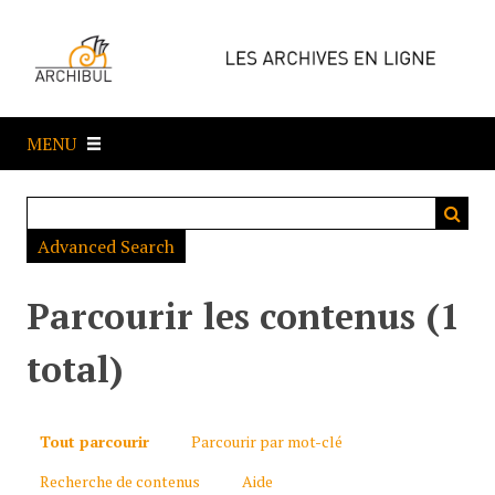
P
a
s
s
e
MENU
r
a
u
c
Advanced Search
o
n
t
Parcourir les contenus (1
e
n
total)
u
p
r
Tout parcourir
Parcourir par mot-clé
i
Recherche de contenus
Aide
n