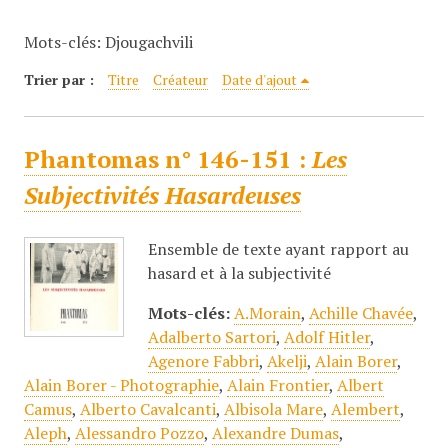
c
Mots-clés: Djougachvili
i
p
Trier par :
Titre
Créateur
Date d'ajout
a
l
Phantomas n° 146-151 :
Les
Subjectivités Hasardeuses
Ensemble de texte ayant rapport au
hasard et à la subjectivité
Mots-clés:
A.Morain
,
Achille Chavée
,
Adalberto Sartori
,
Adolf Hitler
,
Agenore Fabbri
,
Akelji
,
Alain Borer
,
Alain Borer - Photographie
,
Alain Frontier
,
Albert
Camus
,
Alberto Cavalcanti
,
Albisola Mare
,
Alembert
,
Aleph
,
Alessandro Pozzo
,
Alexandre Dumas
,