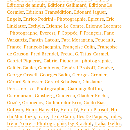
Editions de minuit
,
Editions Gallimard
,
Editions Le
Cormier
,
Editions Transédition
,
Edouard Jaguer
,
Engels
,
Enrico Pedrini - Photographie
,
Epicure
,
Eric
Linklater
,
Eschyle
,
Etienne Le Comte
,
Etienne Lecomte
- Photographe
,
Everest
,
F.Coppée
,
F.François
,
Fano
Vargaftig
,
Fantin-Latour
,
Fata Moragana
,
Foucault
,
France
,
François Jacqmin
,
Françoise Colin
,
Françoise
de Gruson
,
Fred Brendel
,
Freud
,
G. Titus-Carmel
,
Gabriel Piqueray
,
Gabriel Piqueray - photographie
,
Galiléo Galilei
,
Gembloux
,
Général Prokoff
,
Genève
,
George Orwell
,
Georges Badin
,
Georges Gronier
,
Gérard Schlosser
,
Gérard Scholsser
,
Ghislaine
Perissinotto - Photographie
,
Gianluigi Buffon
,
Gianmariani
,
Ginsberg
,
Giudecca
,
Glauber Rocha
,
Gozée
,
Griboedov
,
Gudmundur Erro
,
Guido Biasi
,
Gulliver
,
Henri Hauvette
,
Henri IV
,
Henri Parisot
,
Ho
chi Min
,
Ibiza
,
Icare
,
Ile de Capri
,
Iles De Paques
,
Indes
,
Irène Noiret - Photographie
,
Isy Brachot
,
Italia
,
Ixelles
,