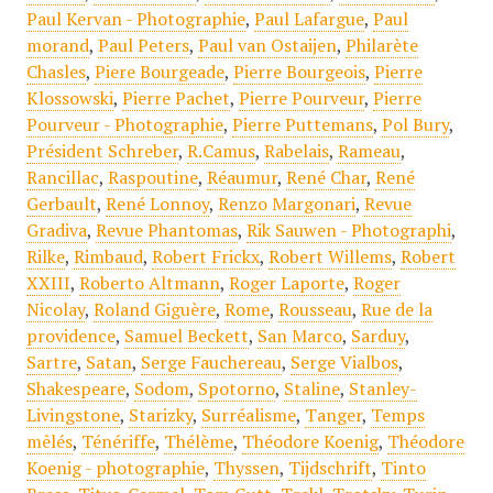
Paul Kervan - Photographie
,
Paul Lafargue
,
Paul
morand
,
Paul Peters
,
Paul van Ostaijen
,
Philarète
Chasles
,
Piere Bourgeade
,
Pierre Bourgeois
,
Pierre
Klossowski
,
Pierre Pachet
,
Pierre Pourveur
,
Pierre
Pourveur - Photographie
,
Pierre Puttemans
,
Pol Bury
,
Président Schreber
,
R.Camus
,
Rabelais
,
Rameau
,
Rancillac
,
Raspoutine
,
Réaumur
,
René Char
,
René
Gerbault
,
René Lonnoy
,
Renzo Margonari
,
Revue
Gradiva
,
Revue Phantomas
,
Rik Sauwen - Photographi
,
Rilke
,
Rimbaud
,
Robert Frickx
,
Robert Willems
,
Robert
XXIII
,
Roberto Altmann
,
Roger Laporte
,
Roger
Nicolay
,
Roland Giguère
,
Rome
,
Rousseau
,
Rue de la
providence
,
Samuel Beckett
,
San Marco
,
Sarduy
,
Sartre
,
Satan
,
Serge Fauchereau
,
Serge Vialbos
,
Shakespeare
,
Sodom
,
Spotorno
,
Staline
,
Stanley-
Livingstone
,
Starizky
,
Surréalisme
,
Tanger
,
Temps
mêlés
,
Ténériffe
,
Thélème
,
Théodore Koenig
,
Théodore
Koenig - photographie
,
Thyssen
,
Tijdschrift
,
Tinto