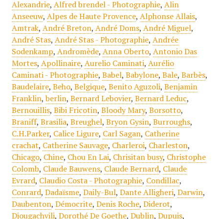
Alexandrie
,
Alfred brendel - Photographie
,
Alin
Anseeuw
,
Alpes de Haute Provence
,
Alphonse Allais
,
Amtrak
,
André Breton
,
André Doms
,
André Miguel
,
André Stas
,
André Stas - Photographie
,
Andrée
Sodenkamp
,
Andromède
,
Anna Oberto
,
Antonio Das
Mortes
,
Apollinaire
,
Aurelio Caminati
,
Aurélio
Caminati - Photographie
,
Babel
,
Babylone
,
Bale
,
Barbès
,
Baudelaire
,
Beho
,
Belgique
,
Benito Aguzoli
,
Benjamin
Franklin
,
berlin
,
Bernard Lebovier
,
Bernard Leduc
,
Bernouillis
,
Bibi Fricotin
,
Bloody Mary
,
Borsotto
,
Braniff
,
Brasilia
,
Breughel
,
Bryon Gysin
,
Burroughs
,
C.H.Parker
,
Calice Ligure
,
Carl Sagan
,
Catherine
crachat
,
Catherine Sauvage
,
Charleroi
,
Charleston
,
Chicago
,
Chine
,
Chou En Lai
,
Chrisitan busy
,
Christophe
Colomb
,
Claude Bauwens
,
Claude Bernard
,
Claude
Evrard
,
Claudio Costa - Photographie
,
Condillac
,
Conrard
,
Dadaïsme
,
Daily-Bul
,
Dante Alligheri
,
Darwin
,
Daubenton
,
Démocrite
,
Denis Roche
,
Diderot
,
Djougachvili
,
Dorothé De Goethe
,
Dublin
,
Dupuis
,