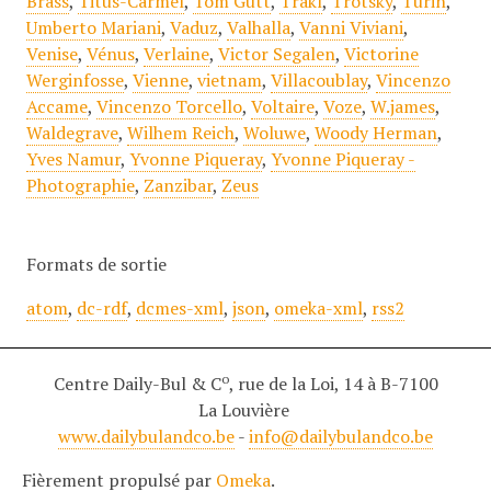
Brass
,
Titus-Carmel
,
Tom Gutt
,
Trakl
,
Trotsky
,
Turin
,
Umberto Mariani
,
Vaduz
,
Valhalla
,
Vanni Viviani
,
Venise
,
Vénus
,
Verlaine
,
Victor Segalen
,
Victorine
Werginfosse
,
Vienne
,
vietnam
,
Villacoublay
,
Vincenzo
Accame
,
Vincenzo Torcello
,
Voltaire
,
Voze
,
W.james
,
Waldegrave
,
Wilhem Reich
,
Woluwe
,
Woody Herman
,
Yves Namur
,
Yvonne Piqueray
,
Yvonne Piqueray -
Photographie
,
Zanzibar
,
Zeus
Formats de sortie
atom
,
dc-rdf
,
dcmes-xml
,
json
,
omeka-xml
,
rss2
o
Centre Daily-Bul & C
, rue de la Loi, 14 à B-7100
La Louvière
www.dailybulandco.be
-
info@dailybulandco.be
Fièrement propulsé par
Omeka
.