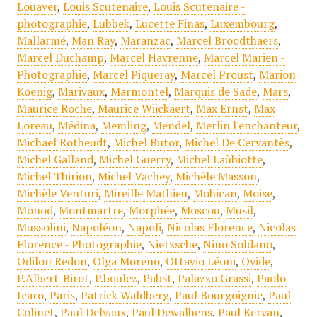
Louaver
,
Louis Scutenaire
,
Louis Scutenaire -
photographie
,
Lubbek
,
Lucette Finas
,
Luxembourg
,
Mallarmé
,
Man Ray
,
Maranzac
,
Marcel Broodthaers
,
Marcel Duchamp
,
Marcel Havrenne
,
Marcel Marien -
Photographie
,
Marcel Piqueray
,
Marcel Proust
,
Marion
Koenig
,
Marivaux
,
Marmontel
,
Marquis de Sade
,
Mars
,
Maurice Roche
,
Maurice Wijckaert
,
Max Ernst
,
Max
Loreau
,
Médina
,
Memling
,
Mendel
,
Merlin l'enchanteur
,
Michael Rotheudt
,
Michel Butor
,
Michel De Cervantès
,
Michel Galland
,
Michel Guerry
,
Michel Laùbiotte
,
Michel Thirion
,
Michel Vachey
,
Michèle Masson
,
Michèle Venturi
,
Mireille Mathieu
,
Mohican
,
Moise
,
Monod
,
Montmartre
,
Morphée
,
Moscou
,
Musil
,
Mussolini
,
Napoléon
,
Napoli
,
Nicolas Florence
,
Nicolas
Florence - Photographie
,
Nietzsche
,
Nino Soldano
,
Odilon Redon
,
Olga Moreno
,
Ottavio Léoni
,
Ovide
,
P.Albert-Birot
,
P.boulez
,
Pabst
,
Palazzo Grassi
,
Paolo
Icaro
,
Paris
,
Patrick Waldberg
,
Paul Bourgoignie
,
Paul
Colinet
,
Paul Delvaux
,
Paul Dewalhens
,
Paul Kervan
,