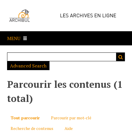
P
a
s
s
e
MENU
r
a
u
c
Advanced Search
o
n
t
Parcourir les contenus (1
e
n
total)
u
p
r
Tout parcourir
Parcourir par mot-clé
i
Recherche de contenus
Aide
n