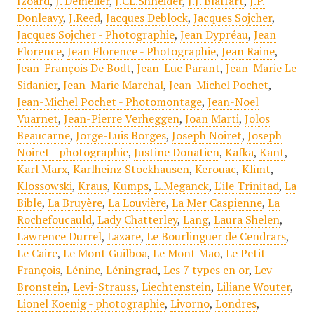
Izoard
,
J. Demèlier
,
J.CL.Shneider
,
J.J. Blaffart
,
J.P.
Donleavy
,
J.Reed
,
Jacques Deblock
,
Jacques Sojcher
,
Jacques Sojcher - Photographie
,
Jean Dypréau
,
Jean
Florence
,
Jean Florence - Photographie
,
Jean Raine
,
Jean-François De Bodt
,
Jean-Luc Parant
,
Jean-Marie Le
Sidanier
,
Jean-Marie Marchal
,
Jean-Michel Pochet
,
Jean-Michel Pochet - Photomontage
,
Jean-Noel
Vuarnet
,
Jean-Pierre Verheggen
,
Joan Marti
,
Jolos
Beaucarne
,
Jorge-Luis Borges
,
Joseph Noiret
,
Joseph
Noiret - photographie
,
Justine Donatien
,
Kafka
,
Kant
,
Karl Marx
,
Karlheinz Stockhausen
,
Kerouac
,
Klimt
,
Klossowski
,
Kraus
,
Kumps
,
L.Meganck
,
L'ile Trinitad
,
La
Bible
,
La Bruyère
,
La Louvière
,
La Mer Caspienne
,
La
Rochefoucauld
,
Lady Chatterley
,
Lang
,
Laura Shelen
,
Lawrence Durrel
,
Lazare
,
Le Bourlinguer de Cendrars
,
Le Caire
,
Le Mont Guilboa
,
Le Mont Mao
,
Le Petit
François
,
Lénine
,
Léningrad
,
Les 7 types en or
,
Lev
Bronstein
,
Levi-Strauss
,
Liechtenstein
,
Liliane Wouter
,
Lionel Koenig - photographie
,
Livorno
,
Londres
,