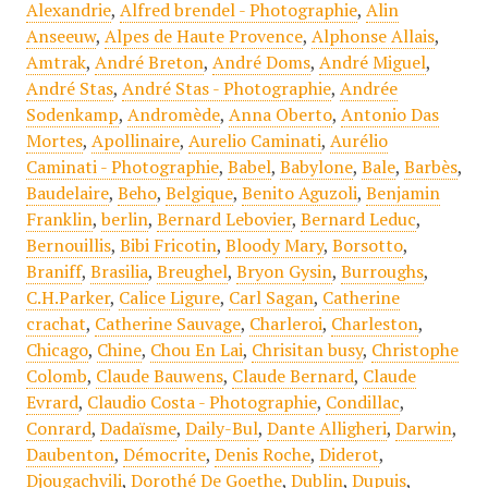
Alexandrie
,
Alfred brendel - Photographie
,
Alin
Anseeuw
,
Alpes de Haute Provence
,
Alphonse Allais
,
Amtrak
,
André Breton
,
André Doms
,
André Miguel
,
André Stas
,
André Stas - Photographie
,
Andrée
Sodenkamp
,
Andromède
,
Anna Oberto
,
Antonio Das
Mortes
,
Apollinaire
,
Aurelio Caminati
,
Aurélio
Caminati - Photographie
,
Babel
,
Babylone
,
Bale
,
Barbès
,
Baudelaire
,
Beho
,
Belgique
,
Benito Aguzoli
,
Benjamin
Franklin
,
berlin
,
Bernard Lebovier
,
Bernard Leduc
,
Bernouillis
,
Bibi Fricotin
,
Bloody Mary
,
Borsotto
,
Braniff
,
Brasilia
,
Breughel
,
Bryon Gysin
,
Burroughs
,
C.H.Parker
,
Calice Ligure
,
Carl Sagan
,
Catherine
crachat
,
Catherine Sauvage
,
Charleroi
,
Charleston
,
Chicago
,
Chine
,
Chou En Lai
,
Chrisitan busy
,
Christophe
Colomb
,
Claude Bauwens
,
Claude Bernard
,
Claude
Evrard
,
Claudio Costa - Photographie
,
Condillac
,
Conrard
,
Dadaïsme
,
Daily-Bul
,
Dante Alligheri
,
Darwin
,
Daubenton
,
Démocrite
,
Denis Roche
,
Diderot
,
Djougachvili
,
Dorothé De Goethe
,
Dublin
,
Dupuis
,