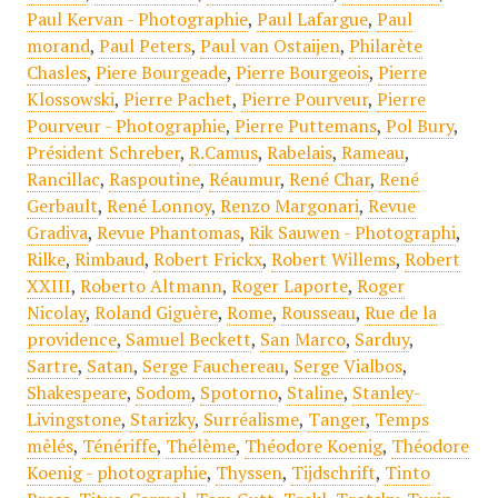
Paul Kervan - Photographie
,
Paul Lafargue
,
Paul
morand
,
Paul Peters
,
Paul van Ostaijen
,
Philarète
Chasles
,
Piere Bourgeade
,
Pierre Bourgeois
,
Pierre
Klossowski
,
Pierre Pachet
,
Pierre Pourveur
,
Pierre
Pourveur - Photographie
,
Pierre Puttemans
,
Pol Bury
,
Président Schreber
,
R.Camus
,
Rabelais
,
Rameau
,
Rancillac
,
Raspoutine
,
Réaumur
,
René Char
,
René
Gerbault
,
René Lonnoy
,
Renzo Margonari
,
Revue
Gradiva
,
Revue Phantomas
,
Rik Sauwen - Photographi
,
Rilke
,
Rimbaud
,
Robert Frickx
,
Robert Willems
,
Robert
XXIII
,
Roberto Altmann
,
Roger Laporte
,
Roger
Nicolay
,
Roland Giguère
,
Rome
,
Rousseau
,
Rue de la
providence
,
Samuel Beckett
,
San Marco
,
Sarduy
,
Sartre
,
Satan
,
Serge Fauchereau
,
Serge Vialbos
,
Shakespeare
,
Sodom
,
Spotorno
,
Staline
,
Stanley-
Livingstone
,
Starizky
,
Surréalisme
,
Tanger
,
Temps
mêlés
,
Ténériffe
,
Thélème
,
Théodore Koenig
,
Théodore
Koenig - photographie
,
Thyssen
,
Tijdschrift
,
Tinto