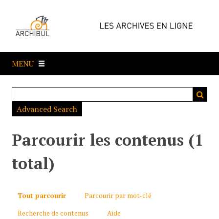
P
a
s
s
e
MENU
r
a
u
c
Advanced Search
o
n
t
Parcourir les contenus (1
e
n
total)
u
p
r
Tout parcourir
Parcourir par mot-clé
i
Recherche de contenus
Aide
n