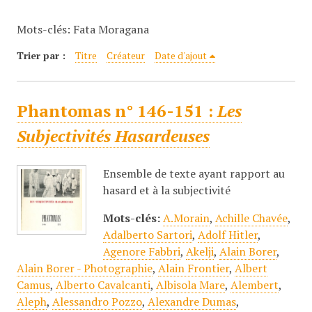
c
Mots-clés: Fata Moragana
i
p
Trier par :
Titre
Créateur
Date d'ajout
a
l
Phantomas n° 146-151 :
Les
Subjectivités Hasardeuses
Ensemble de texte ayant rapport au
hasard et à la subjectivité
Mots-clés:
A.Morain
,
Achille Chavée
,
Adalberto Sartori
,
Adolf Hitler
,
Agenore Fabbri
,
Akelji
,
Alain Borer
,
Alain Borer - Photographie
,
Alain Frontier
,
Albert
Camus
,
Alberto Cavalcanti
,
Albisola Mare
,
Alembert
,
Aleph
,
Alessandro Pozzo
,
Alexandre Dumas
,