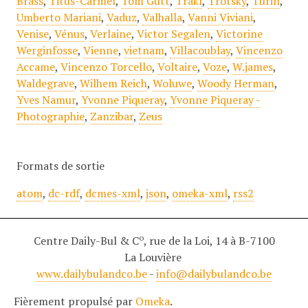
Brass
,
Titus-Carmel
,
Tom Gutt
,
Trakl
,
Trotsky
,
Turin
,
Umberto Mariani
,
Vaduz
,
Valhalla
,
Vanni Viviani
,
Venise
,
Vénus
,
Verlaine
,
Victor Segalen
,
Victorine
Werginfosse
,
Vienne
,
vietnam
,
Villacoublay
,
Vincenzo
Accame
,
Vincenzo Torcello
,
Voltaire
,
Voze
,
W.james
,
Waldegrave
,
Wilhem Reich
,
Woluwe
,
Woody Herman
,
Yves Namur
,
Yvonne Piqueray
,
Yvonne Piqueray -
Photographie
,
Zanzibar
,
Zeus
Formats de sortie
atom
,
dc-rdf
,
dcmes-xml
,
json
,
omeka-xml
,
rss2
o
Centre Daily-Bul & C
, rue de la Loi, 14 à B-7100
La Louvière
www.dailybulandco.be
-
info@dailybulandco.be
Fièrement propulsé par
Omeka
.