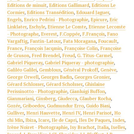
Editions de minuit
,
Editions Gallimard
,
Editions Le
Cormier
,
Editions Transédition
,
Edouard Jaguer
,
Engels
,
Enrico Pedrini - Photographie
,
Epicure
,
Eric
Linklater
,
Eschyle
,
Etienne Le Comte
,
Etienne Lecomte
- Photographe
,
Everest
,
F.Coppée
,
F.François
,
Fano
Vargaftig
,
Fantin-Latour
,
Fata Moragana
,
Foucault
,
France
,
François Jacqmin
,
Françoise Colin
,
Françoise
de Gruson
,
Fred Brendel
,
Freud
,
G. Titus-Carmel
,
Gabriel Piqueray
,
Gabriel Piqueray - photographie
,
Galiléo Galilei
,
Gembloux
,
Général Prokoff
,
Genève
,
George Orwell
,
Georges Badin
,
Georges Gronier
,
Gérard Schlosser
,
Gérard Scholsser
,
Ghislaine
Perissinotto - Photographie
,
Gianluigi Buffon
,
Gianmariani
,
Ginsberg
,
Giudecca
,
Glauber Rocha
,
Gozée
,
Griboedov
,
Gudmundur Erro
,
Guido Biasi
,
Gulliver
,
Henri Hauvette
,
Henri IV
,
Henri Parisot
,
Ho
chi Min
,
Ibiza
,
Icare
,
Ile de Capri
,
Iles De Paques
,
Indes
,
Irène Noiret - Photographie
,
Isy Brachot
,
Italia
,
Ixelles
,