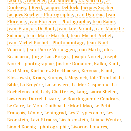
Izoard
,
J. Demèlier
,
J.CL.Shneider
,
J.J. Blaffart
,
J.P.
Donleavy
,
J.Reed
,
Jacques Deblock
,
Jacques Sojcher
,
Jacques Sojcher - Photographie
,
Jean Dypréau
,
Jean
Florence
,
Jean Florence - Photographie
,
Jean Raine
,
Jean-François De Bodt
,
Jean-Luc Parant
,
Jean-Marie Le
Sidanier
,
Jean-Marie Marchal
,
Jean-Michel Pochet
,
Jean-Michel Pochet - Photomontage
,
Jean-Noel
Vuarnet
,
Jean-Pierre Verheggen
,
Joan Marti
,
Jolos
Beaucarne
,
Jorge-Luis Borges
,
Joseph Noiret
,
Joseph
Noiret - photographie
,
Justine Donatien
,
Kafka
,
Kant
,
Karl Marx
,
Karlheinz Stockhausen
,
Kerouac
,
Klimt
,
Klossowski
,
Kraus
,
Kumps
,
L.Meganck
,
L'ile Trinitad
,
La
Bible
,
La Bruyère
,
La Louvière
,
La Mer Caspienne
,
La
Rochefoucauld
,
Lady Chatterley
,
Lang
,
Laura Shelen
,
Lawrence Durrel
,
Lazare
,
Le Bourlinguer de Cendrars
,
Le Caire
,
Le Mont Guilboa
,
Le Mont Mao
,
Le Petit
François
,
Lénine
,
Léningrad
,
Les 7 types en or
,
Lev
Bronstein
,
Levi-Strauss
,
Liechtenstein
,
Liliane Wouter
,
Lionel Koenig - photographie
,
Livorno
,
Londres
,