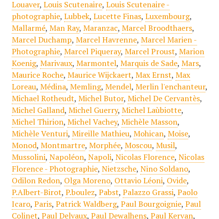
Louaver
,
Louis Scutenaire
,
Louis Scutenaire -
photographie
,
Lubbek
,
Lucette Finas
,
Luxembourg
,
Mallarmé
,
Man Ray
,
Maranzac
,
Marcel Broodthaers
,
Marcel Duchamp
,
Marcel Havrenne
,
Marcel Marien -
Photographie
,
Marcel Piqueray
,
Marcel Proust
,
Marion
Koenig
,
Marivaux
,
Marmontel
,
Marquis de Sade
,
Mars
,
Maurice Roche
,
Maurice Wijckaert
,
Max Ernst
,
Max
Loreau
,
Médina
,
Memling
,
Mendel
,
Merlin l'enchanteur
,
Michael Rotheudt
,
Michel Butor
,
Michel De Cervantès
,
Michel Galland
,
Michel Guerry
,
Michel Laùbiotte
,
Michel Thirion
,
Michel Vachey
,
Michèle Masson
,
Michèle Venturi
,
Mireille Mathieu
,
Mohican
,
Moise
,
Monod
,
Montmartre
,
Morphée
,
Moscou
,
Musil
,
Mussolini
,
Napoléon
,
Napoli
,
Nicolas Florence
,
Nicolas
Florence - Photographie
,
Nietzsche
,
Nino Soldano
,
Odilon Redon
,
Olga Moreno
,
Ottavio Léoni
,
Ovide
,
P.Albert-Birot
,
P.boulez
,
Pabst
,
Palazzo Grassi
,
Paolo
Icaro
,
Paris
,
Patrick Waldberg
,
Paul Bourgoignie
,
Paul
Colinet
,
Paul Delvaux
,
Paul Dewalhens
,
Paul Kervan
,