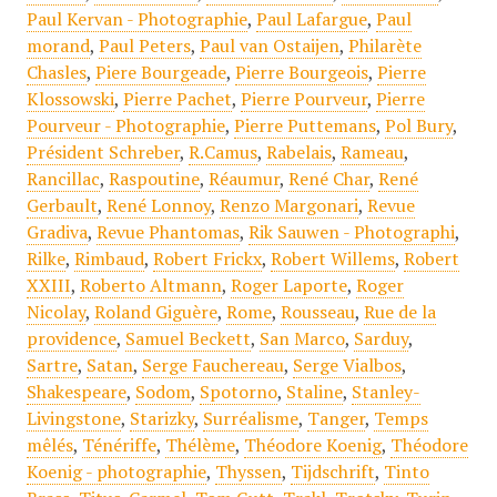
Paul Kervan - Photographie
,
Paul Lafargue
,
Paul
morand
,
Paul Peters
,
Paul van Ostaijen
,
Philarète
Chasles
,
Piere Bourgeade
,
Pierre Bourgeois
,
Pierre
Klossowski
,
Pierre Pachet
,
Pierre Pourveur
,
Pierre
Pourveur - Photographie
,
Pierre Puttemans
,
Pol Bury
,
Président Schreber
,
R.Camus
,
Rabelais
,
Rameau
,
Rancillac
,
Raspoutine
,
Réaumur
,
René Char
,
René
Gerbault
,
René Lonnoy
,
Renzo Margonari
,
Revue
Gradiva
,
Revue Phantomas
,
Rik Sauwen - Photographi
,
Rilke
,
Rimbaud
,
Robert Frickx
,
Robert Willems
,
Robert
XXIII
,
Roberto Altmann
,
Roger Laporte
,
Roger
Nicolay
,
Roland Giguère
,
Rome
,
Rousseau
,
Rue de la
providence
,
Samuel Beckett
,
San Marco
,
Sarduy
,
Sartre
,
Satan
,
Serge Fauchereau
,
Serge Vialbos
,
Shakespeare
,
Sodom
,
Spotorno
,
Staline
,
Stanley-
Livingstone
,
Starizky
,
Surréalisme
,
Tanger
,
Temps
mêlés
,
Ténériffe
,
Thélème
,
Théodore Koenig
,
Théodore
Koenig - photographie
,
Thyssen
,
Tijdschrift
,
Tinto