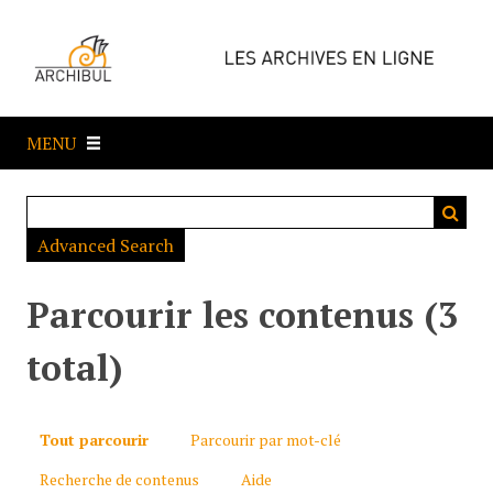
P
a
s
s
e
MENU
r
a
u
c
Advanced Search
o
n
t
Parcourir les contenus (3
e
n
total)
u
p
r
Tout parcourir
Parcourir par mot-clé
i
Recherche de contenus
Aide
n