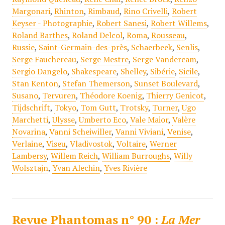
Margonari
,
Rhinton
,
Rimbaud
,
Rino Crivelli
,
Robert
Keyser - Photographie
,
Robert Sanesi
,
Robert Willems
,
Roland Barthes
,
Roland Delcol
,
Roma
,
Rousseau
,
Russie
,
Saint-Germain-des-près
,
Schaerbeek
,
Senlis
,
Serge Fauchereau
,
Serge Mestre
,
Serge Vandercam
,
Sergio Dangelo
,
Shakespeare
,
Shelley
,
Sibérie
,
Sicile
,
Stan Kenton
,
Stefan Themerson
,
Sunset Boulevard
,
Susano
,
Tervuren
,
Théodore Koenig
,
Thierry Genicot
,
Tijdschrift
,
Tokyo
,
Tom Gutt
,
Trotsky
,
Turner
,
Ugo
Marchetti
,
Ulysse
,
Umberto Eco
,
Vale Maior
,
Valère
Novarina
,
Vanni Scheiwiller
,
Vanni Viviani
,
Venise
,
Verlaine
,
Viseu
,
Vladivostok
,
Voltaire
,
Werner
Lambersy
,
Willem Reich
,
William Burroughs
,
Willy
Wolsztajn
,
Yvan Alechin
,
Yves Rivière
Revue Phantomas n° 90 :
La Mer