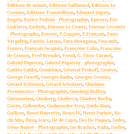
Editions de minuit
,
Editions Gallimard
,
Editions Le
Cormier
,
Editions Transédition
,
Edouard Jaguer
,
Engels
,
Enrico Pedrini - Photographie
,
Epicure
,
Eric
Linklater
,
Eschyle
,
Etienne Le Comte
,
Etienne Lecomte
- Photographe
,
Everest
,
F.Coppée
,
F.François
,
Fano
Vargaftig
,
Fantin-Latour
,
Fata Moragana
,
Foucault
,
France
,
François Jacqmin
,
Françoise Colin
,
Françoise
de Gruson
,
Fred Brendel
,
Freud
,
G. Titus-Carmel
,
Gabriel Piqueray
,
Gabriel Piqueray - photographie
,
Galiléo Galilei
,
Gembloux
,
Général Prokoff
,
Genève
,
George Orwell
,
Georges Badin
,
Georges Gronier
,
Gérard Schlosser
,
Gérard Scholsser
,
Ghislaine
Perissinotto - Photographie
,
Gianluigi Buffon
,
Gianmariani
,
Ginsberg
,
Giudecca
,
Glauber Rocha
,
Gozée
,
Griboedov
,
Gudmundur Erro
,
Guido Biasi
,
Gulliver
,
Henri Hauvette
,
Henri IV
,
Henri Parisot
,
Ho
chi Min
,
Ibiza
,
Icare
,
Ile de Capri
,
Iles De Paques
,
Indes
,
Irène Noiret - Photographie
,
Isy Brachot
,
Italia
,
Ixelles
,