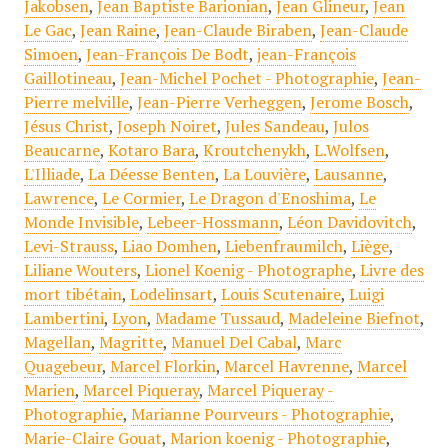
Jakobsen
,
Jean Baptiste Barionian
,
Jean Glineur
,
Jean
Le Gac
,
Jean Raine
,
Jean-Claude Biraben
,
Jean-Claude
Simoen
,
Jean-François De Bodt
,
jean-François
Gaillotineau
,
Jean-Michel Pochet - Photographie
,
Jean-
Pierre melville
,
Jean-Pierre Verheggen
,
Jerome Bosch
,
Jésus Christ
,
Joseph Noiret
,
Jules Sandeau
,
Julos
Beaucarne
,
Kotaro Bara
,
Kroutchenykh
,
L.Wolfsen
,
L'Illiade
,
La Déesse Benten
,
La Louvière
,
Lausanne
,
Lawrence
,
Le Cormier
,
Le Dragon d'Enoshima
,
Le
Monde Invisible
,
Lebeer-Hossmann
,
Léon Davidovitch
,
Levi-Strauss
,
Liao Domhen
,
Liebenfraumilch
,
Liège
,
Liliane Wouters
,
Lionel Koenig - Photographe
,
Livre des
mort tibétain
,
Lodelinsart
,
Louis Scutenaire
,
Luigi
Lambertini
,
Lyon
,
Madame Tussaud
,
Madeleine Biefnot
,
Magellan
,
Magritte
,
Manuel Del Cabal
,
Marc
Quagebeur
,
Marcel Florkin
,
Marcel Havrenne
,
Marcel
Marien
,
Marcel Piqueray
,
Marcel Piqueray -
Photographie
,
Marianne Pourveurs - Photographie
,
Marie-Claire Gouat
,
Marion koenig - Photographie
,