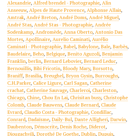
Alexandrie
,
Alfred brendel - Photographie
,
Alin
Anseeuw
,
Alpes de Haute Provence
,
Alphonse Allais
,
Amtrak
,
André Breton
,
André Doms
,
André Miguel
,
André Stas
,
André Stas - Photographie
,
Andrée
Sodenkamp
,
Andromède
,
Anna Oberto
,
Antonio Das
Mortes
,
Apollinaire
,
Aurelio Caminati
,
Aurélio
Caminati - Photographie
,
Babel
,
Babylone
,
Bale
,
Barbès
,
Baudelaire
,
Beho
,
Belgique
,
Benito Aguzoli
,
Benjamin
Franklin
,
berlin
,
Bernard Lebovier
,
Bernard Leduc
,
Bernouillis
,
Bibi Fricotin
,
Bloody Mary
,
Borsotto
,
Braniff
,
Brasilia
,
Breughel
,
Bryon Gysin
,
Burroughs
,
C.H.Parker
,
Calice Ligure
,
Carl Sagan
,
Catherine
crachat
,
Catherine Sauvage
,
Charleroi
,
Charleston
,
Chicago
,
Chine
,
Chou En Lai
,
Chrisitan busy
,
Christophe
Colomb
,
Claude Bauwens
,
Claude Bernard
,
Claude
Evrard
,
Claudio Costa - Photographie
,
Condillac
,
Conrard
,
Dadaïsme
,
Daily-Bul
,
Dante Alligheri
,
Darwin
,
Daubenton
,
Démocrite
,
Denis Roche
,
Diderot
,
Djougachvili
,
Dorothé De Goethe
,
Dublin
,
Dupuis
,