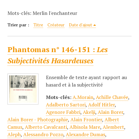
c
Mots-clés: Merlin l'enchanteur
i
p
Trier par :
Titre
Créateur
Date d'ajout
a
l
Phantomas n° 146-151 :
Les
Subjectivités Hasardeuses
Ensemble de texte ayant rapport au
hasard et à la subjectivité
Mots-clés:
A.Morain
,
Achille Chavée
,
Adalberto Sartori
,
Adolf Hitler
,
Agenore Fabbri
,
Akelji
,
Alain Borer
,
Alain Borer - Photographie
,
Alain Frontier
,
Albert
Camus
,
Alberto Cavalcanti
,
Albisola Mare
,
Alembert
,
Aleph
,
Alessandro Pozzo
,
Alexandre Dumas
,