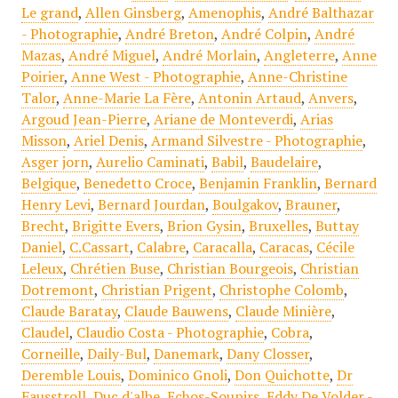
Le grand
,
Allen Ginsberg
,
Amenophis
,
André Balthazar
- Photographie
,
André Breton
,
André Colpin
,
André
Mazas
,
André Miguel
,
André Morlain
,
Angleterre
,
Anne
Poirier
,
Anne West - Photographie
,
Anne-Christine
Talor
,
Anne-Marie La Fère
,
Antonin Artaud
,
Anvers
,
Argoud Jean-Pierre
,
Ariane de Monteverdi
,
Arias
Misson
,
Ariel Denis
,
Armand Silvestre - Photographie
,
Asger jorn
,
Aurelio Caminati
,
Babil
,
Baudelaire
,
Belgique
,
Benedetto Croce
,
Benjamin Franklin
,
Bernard
Henry Levi
,
Bernard Jourdan
,
Boulgakov
,
Brauner
,
Brecht
,
Brigitte Evers
,
Brion Gysin
,
Bruxelles
,
Buttay
Daniel
,
C.Cassart
,
Calabre
,
Caracalla
,
Caracas
,
Cécile
Leleux
,
Chrétien Buse
,
Christian Bourgeois
,
Christian
Dotremont
,
Christian Prigent
,
Christophe Colomb
,
Claude Baratay
,
Claude Bauwens
,
Claude Minière
,
Claudel
,
Claudio Costa - Photographie
,
Cobra
,
Corneille
,
Daily-Bul
,
Danemark
,
Dany Closser
,
Deremble Louis
,
Dominico Gnoli
,
Don Quichotte
,
Dr
Fausstroll
,
Duc d'albe
,
Echos-Soupirs
,
Eddy De Volder -