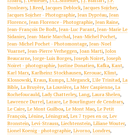
Izoard
,
J. Demèlier
,
J.CL.Shneider
,
J.J. Blaffart
,
J.P.
Donleavy
,
J.Reed
,
Jacques Deblock
,
Jacques Sojcher
,
Jacques Sojcher - Photographie
,
Jean Dypréau
,
Jean
Florence
,
Jean Florence - Photographie
,
Jean Raine
,
Jean-François De Bodt
,
Jean-Luc Parant
,
Jean-Marie Le
Sidanier
,
Jean-Marie Marchal
,
Jean-Michel Pochet
,
Jean-Michel Pochet - Photomontage
,
Jean-Noel
Vuarnet
,
Jean-Pierre Verheggen
,
Joan Marti
,
Jolos
Beaucarne
,
Jorge-Luis Borges
,
Joseph Noiret
,
Joseph
Noiret - photographie
,
Justine Donatien
,
Kafka
,
Kant
,
Karl Marx
,
Karlheinz Stockhausen
,
Kerouac
,
Klimt
,
Klossowski
,
Kraus
,
Kumps
,
L.Meganck
,
L'ile Trinitad
,
La
Bible
,
La Bruyère
,
La Louvière
,
La Mer Caspienne
,
La
Rochefoucauld
,
Lady Chatterley
,
Lang
,
Laura Shelen
,
Lawrence Durrel
,
Lazare
,
Le Bourlinguer de Cendrars
,
Le Caire
,
Le Mont Guilboa
,
Le Mont Mao
,
Le Petit
François
,
Lénine
,
Léningrad
,
Les 7 types en or
,
Lev
Bronstein
,
Levi-Strauss
,
Liechtenstein
,
Liliane Wouter
,
Lionel Koenig - photographie
,
Livorno
,
Londres
,