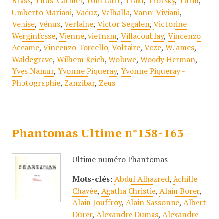
Brass
,
Titus-Carmel
,
Tom Gutt
,
Trakl
,
Trotsky
,
Turin
,
Umberto Mariani
,
Vaduz
,
Valhalla
,
Vanni Viviani
,
Venise
,
Vénus
,
Verlaine
,
Victor Segalen
,
Victorine
Werginfosse
,
Vienne
,
vietnam
,
Villacoublay
,
Vincenzo
Accame
,
Vincenzo Torcello
,
Voltaire
,
Voze
,
W.james
,
Waldegrave
,
Wilhem Reich
,
Woluwe
,
Woody Herman
,
Yves Namur
,
Yvonne Piqueray
,
Yvonne Piqueray -
Photographie
,
Zanzibar
,
Zeus
Phantomas Ultime n°158-163
Ultime numéro Phantomas
Mots-clés:
Abdul Alhazred
,
Achille
Chavée
,
Agatha Christie
,
Alain Borer
,
Alain Jouffroy
,
Alain Sassonne
,
Albert
Dürer
,
Alexandre Dumas
,
Alexandre