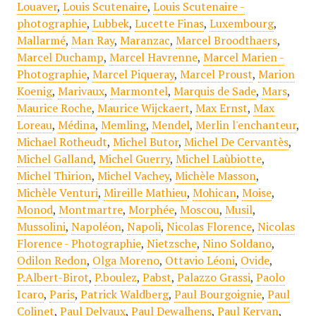
Louaver
,
Louis Scutenaire
,
Louis Scutenaire -
photographie
,
Lubbek
,
Lucette Finas
,
Luxembourg
,
Mallarmé
,
Man Ray
,
Maranzac
,
Marcel Broodthaers
,
Marcel Duchamp
,
Marcel Havrenne
,
Marcel Marien -
Photographie
,
Marcel Piqueray
,
Marcel Proust
,
Marion
Koenig
,
Marivaux
,
Marmontel
,
Marquis de Sade
,
Mars
,
Maurice Roche
,
Maurice Wijckaert
,
Max Ernst
,
Max
Loreau
,
Médina
,
Memling
,
Mendel
,
Merlin l'enchanteur
,
Michael Rotheudt
,
Michel Butor
,
Michel De Cervantès
,
Michel Galland
,
Michel Guerry
,
Michel Laùbiotte
,
Michel Thirion
,
Michel Vachey
,
Michèle Masson
,
Michèle Venturi
,
Mireille Mathieu
,
Mohican
,
Moise
,
Monod
,
Montmartre
,
Morphée
,
Moscou
,
Musil
,
Mussolini
,
Napoléon
,
Napoli
,
Nicolas Florence
,
Nicolas
Florence - Photographie
,
Nietzsche
,
Nino Soldano
,
Odilon Redon
,
Olga Moreno
,
Ottavio Léoni
,
Ovide
,
P.Albert-Birot
,
P.boulez
,
Pabst
,
Palazzo Grassi
,
Paolo
Icaro
,
Paris
,
Patrick Waldberg
,
Paul Bourgoignie
,
Paul
Colinet
,
Paul Delvaux
,
Paul Dewalhens
,
Paul Kervan
,