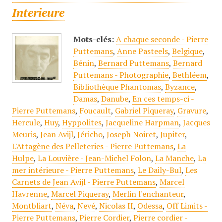
Interieure
Mots-clés:
A chaque seconde - Pierre
Puttemans
,
Anne Pasteels
,
Belgique
,
Bénin
,
Bernard Puttemans
,
Bernard
Puttemans - Photographie
,
Bethléem
,
Bibliothèque Phantomas
,
Byzance
,
Damas
,
Danube
,
En ces temps-ci -
Pierre Puttemans
,
Foucault
,
Gabriel Piqueray
,
Gravure
,
Hercule
,
Huy
,
Hyppolites
,
Jacqueline Harpman
,
Jacques
Meuris
,
Jean Avijl
,
Jéricho
,
Joseph Noiret
,
Jupiter
,
L'Attagène des Pelleteries - Pierre Puttemans
,
La
Hulpe
,
La Louvière - Jean-Michel Folon
,
La Manche
,
La
mer intérieure - Pierre Puttemans
,
Le Daily-Bul
,
Les
Carnets de Jean Avijl - Pierre Puttemans
,
Marcel
Havrenne
,
Marcel Piqueray
,
Merlin l'enchanteur
,
Montbliart
,
Néva
,
Nevé
,
Nicolas II
,
Odessa
,
Off Limits -
Pierre Puttemans
,
Pierre Cordier
,
Pierre cordier -