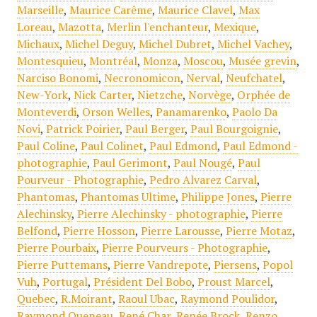
Marseille
,
Maurice Carême
,
Maurice Clavel
,
Max
Loreau
,
Mazotta
,
Merlin l'enchanteur
,
Mexique
,
Michaux
,
Michel Deguy
,
Michel Dubret
,
Michel Vachey
,
Montesquieu
,
Montréal
,
Monza
,
Moscou
,
Musée grevin
,
Narciso Bonomi
,
Necronomicon
,
Nerval
,
Neufchatel
,
New-York
,
Nick Carter
,
Nietzche
,
Norvège
,
Orphée de
Monteverdi
,
Orson Welles
,
Panamarenko
,
Paolo Da
Novi
,
Patrick Poirier
,
Paul Berger
,
Paul Bourgoignie
,
Paul Coline
,
Paul Colinet
,
Paul Edmond
,
Paul Edmond -
photographie
,
Paul Gerimont
,
Paul Nougé
,
Paul
Pourveur - Photographie
,
Pedro Alvarez Carval
,
Phantomas
,
Phantomas Ultime
,
Philippe Jones
,
Pierre
Alechinsky
,
Pierre Alechinsky - photographie
,
Pierre
Belfond
,
Pierre Hosson
,
Pierre Larousse
,
Pierre Motaz
,
Pierre Pourbaix
,
Pierre Pourveurs - Photographie
,
Pierre Puttemans
,
Pierre Vandrepote
,
Piersens
,
Popol
Vuh
,
Portugal
,
Président Del Bobo
,
Proust Marcel
,
Quebec
,
R.Moirant
,
Raoul Ubac
,
Raymond Poulidor
,
Raymond Queneau
,
René Char
,
Renée Brock
,
Renzo